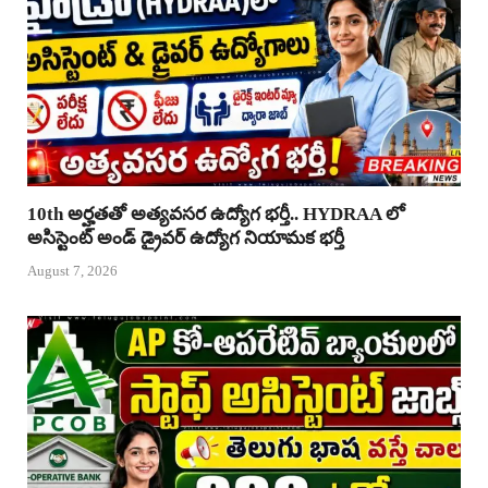
10th అర్హతతో అత్యవసర ఉద్యోగ భర్తీ.. HYDRAA లో
అసిస్టెంట్ అండ్ డ్రైవర్ ఉద్యోగ నియామక భర్తీ
August 7, 2026