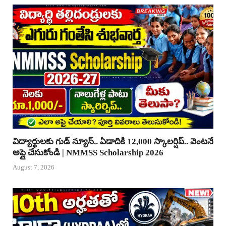
విద్యార్థులకు గుడ్ న్యూస్.. ఏడాదికి 12,000 స్కాలర్షిప్.. వెంటనే
అప్లై చేసుకోండి | NMMSS Scholarship 2026
August 7, 2026