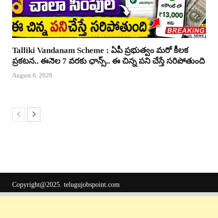
Talliki Vandanam Scheme : ఏపీ ప్రభుత్వం మరో కీలక
ప్రకటన.. ఈనెల 7 వరకు ఛాన్స్.. ఈ చిన్న పని చేస్తే సరిపోతుంది
August 6, 2026
Copyright@2025.
telugujobspoint.com