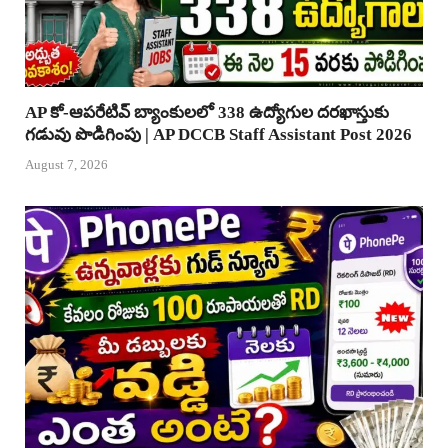
AP కో-ఆపరేటివ్ బ్యాంకులలో 338 ఉద్యోగుల దరఖాస్తుకు
గడువు పొడిగింపు | AP DCCB Staff Assistant Post 2026
August 7, 2026