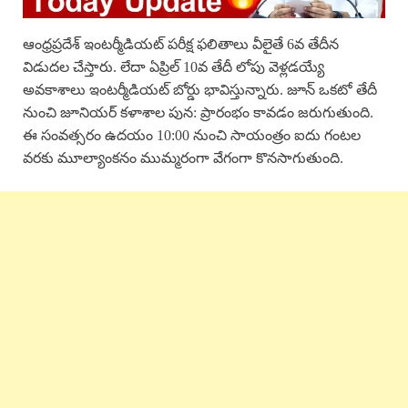
ఆంధ్రప్రదేశ్ ఇంటర్మీడియట్ పరీక్ష ఫలితాలు వీలైతే 6వ తేదీన
విడుదల చేస్తారు. లేదా ఏప్రిల్ 10వ తేదీ లోపు వెళ్లడయ్యే
అవకాశాలు ఇంటర్మీడియట్ బోర్డు భావిస్తున్నారు. జూన్ ఒకటో తేదీ
నుంచి జూనియర్ కళాశాల పున: ప్రారంభం కావడం జరుగుతుంది.
ఈ సంవత్సరం ఉదయం 10:00 నుంచి సాయంత్రం ఐదు గంటల
వరకు మూల్యాంకనం ముమ్మరంగా వేగంగా కొనసాగుతుంది.