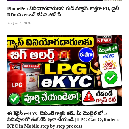
PhonePe : వినియోగదారులకు గుడ్ న్యూస్. కొత్తగా FD, డైలీ
RDలను లాంచ్ చేసిన ఫోన్ పే…
August 7, 2026
ఈ కేవైసీ e-KYC లేకుంటే గ్యాస్ కట్.. మీ మొబైల్ లో 5
నిమిషాలలో ఈకే వేసి ఇలా చేయండి | LPG Gas Cylinder e-
KYC in Mobile step by step process