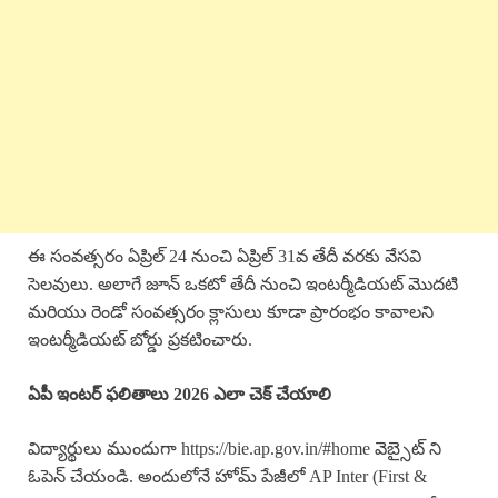
ఈ సంవత్సరం ఏప్రిల్ 24 నుంచి ఏప్రిల్ 31వ తేదీ వరకు వేసవి
సెలవులు. అలాగే జూన్ ఒకటో తేదీ నుంచి ఇంటర్మీడియట్ మొదటి
మరియు రెండో సంవత్సరం క్లాసులు కూడా ప్రారంభం కావాలని
ఇంటర్మీడియట్ బోర్డు ప్రకటించారు.
ఏపీ ఇంటర్ ఫలితాలు 2026 ఎలా చెక్ చేయాలి
విద్యార్థులు ముందుగా https://bie.ap.gov.in/#home వెబ్సైట్ ని
ఓపెన్ చేయండి. అందులోనే హోమ్ పేజీలో AP Inter (First &