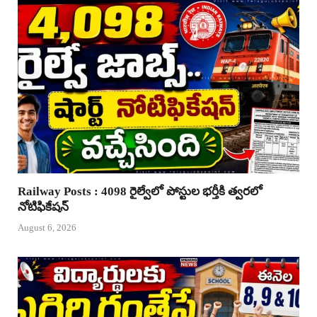
Railway Posts : 4098 రైల్వేలో పోస్టుల భర్తీకి త్వరలో
నోటిఫికేషన్
August 6, 2026