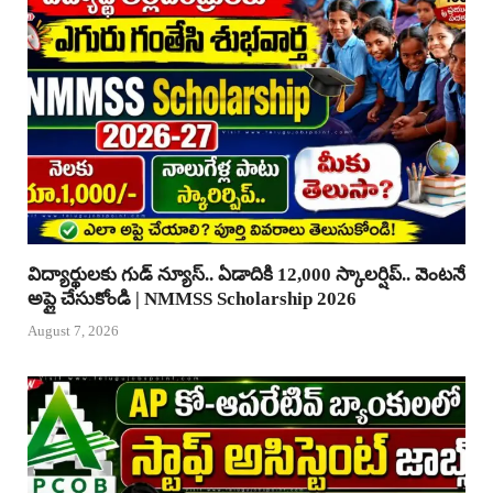
విద్యార్థులకు గుడ్ న్యూస్.. ఏడాదికి 12,000 స్కాలర్షిప్.. వెంటనే
అప్లై చేసుకోండి | NMMSS Scholarship 2026
August 7, 2026