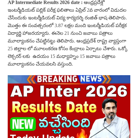
AP Intermediate Results 2026 date :
ఆంధ్రప్రదేశ్లో
ఇంటర్మీడియట్ పబ్లిక్ పరీక్ష ఫలితాలు ఏప్రిల్ 2వ వారంలో విడుదల
చేసేందుకు ఇంటర్మీడియట్ విద్య కార్యదర్శి రంజిత్ భాష తెలిపారు.
మొత్తం ఈ సంవత్సరంలో 3.87 లక్షల మంది ఇంటర్మీడియట్ పరీక్షక
విద్యార్థి హాజరయ్యారు. ఈనెల 21 నుంచి జవాబు పత్రాలు
మూల్యాంకనం చేపట్టినట్టు తెలిపారు. ఆంధ్రప్రదేశ్ రాష్ట్ర వ్యాప్తంగా
25 జిల్లాల లో మూలంకరణ కోసం కేంద్రాలు ఏర్పాటు చేశారు. ఒక్కో
లెక్చరర్ లకు ఉదయం 15 మధ్యాహ్నం 15 జవాబు పత్రాలు
మూల్యాంకనం చేయవలసి వస్తుంది.