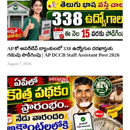
AP కో-ఆపరేటివ్ బ్యాంకులలో 338 ఉద్యోగుల దరఖాస్తుకు
గడువు పొడిగింపు | AP DCCB Staff Assistant Post 2026
August 7, 2026