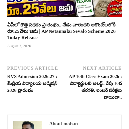
ఏపీలో కొత్త పథకం ప్రారంభం.. నేడు వారందరి అకౌంట్‌లలోకి
రూ.25వేలు జమ | AP Netannaku Sevalo Scheme 2026
Today Release
August 7, 2026
PREVIOUS ARTICLE
NEXT ARTICLE
KVS Admission 2026-27 :
AP 10th Class Exam 2026 :
కేంద్రీయ విద్యాలయ అడ్మిషన్
విద్యార్థులకు అలర్ట్.. రేపు 10వ
2026 ప్రారంభం
తరగతి, ఇంటర్ పరీక్షలు
వాయిదా..
About mohan