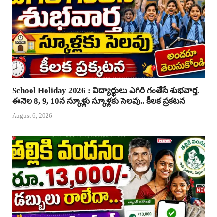
School Holiday 2026 : విద్యార్థులు ఎగిరి గంతేసే శుభవార్త.
ఈనెల 8, 9, 10న స్కూళ్లు స్కూళ్లకు సెలవు.. కీలక ప్రకటన
August 6, 2026