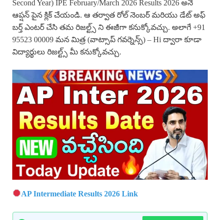
Second Year) IPE February/March 2026 Results 2026 అనే
ఆప్షన్ పైన క్లిక్ చేయండి. ఆ తర్వాత రోల్ నెంబర్ మరియు డేట్ అఫ్
బర్త్ ఎంటర్ చేసి తమ రిజల్ట్స్ ని ఈజీగా కనుక్కోవచ్చు. అలాగే +91
95523 00009 మన మిత్ర (వాట్సాప్ గవర్నెన్స్) – Hi ద్వారా కూడా
విద్యార్థులు రిజల్ట్స్ మీ కనుక్కోవచ్చు.
AP Intermediate Results 2026 Link