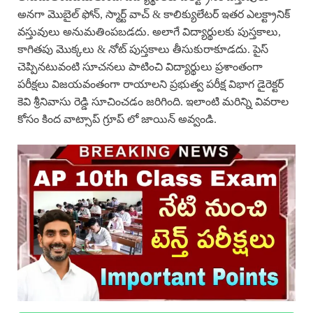
అనగా మొబైల్ ఫోన్, స్మార్ట్ వాచ్ & కాలిక్యులేటర్ ఇతర ఎలక్ట్రానిక్
వస్తువులు అనుమతింపబడదు. అలాగే విద్యార్థులకు పుస్తకాలు,
కాగితపు మొక్కలు & నోట్ పుస్తకాలు తీసుకురాకూడదు. పైస్
చెప్పినటువంటి సూచనలు పాటించి విద్యార్థులు ప్రశాంతంగా
పరీక్షలు విజయవంతంగా రాయాలని ప్రభుత్వ పరీక్ష విభాగ డైరెక్టర్
కెవి శ్రీనివాసు రెడ్డి సూచించడం జరిగింది. ఇలాంటి మరిన్ని వివరాల
కోసం కింద వాట్సాప్ గ్రూప్ లో జాయిన్ అవ్వండి.