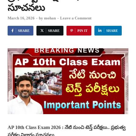
సూచనలు
March 16, 2026
-
by
mohan
-
Leave a Comment
SHARE
SHARE
PIN IT
SHARE
AP 10th Class Exam 2026 : నేటి నుంచి టెన్త్ పరీక్షలు.. ప్రభుత్వ
పరీక్షల విభాగం సూచనలు