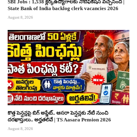
SBI Jobs : 1,538 క్లర్క్ఉద్యోగాలకు నోటిఫికేషన్ వచ్చేసింది |
State Bank of India backlog clerk vacancies 2026
August 8, 2026
కొత్త పెన్షన్లపై బిగ్ అప్డేట్.. ఆసరా పెన్షన్లకు నేటి నుంచి
దరఖాస్తులు.. అర్హతలివే | TS Aasara Pension 2026
August 8, 2026