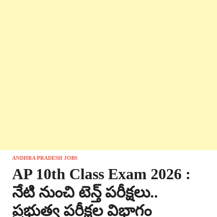
ANDHRA PRADESH JOBS
AP 10th Class Exam 2026 :
నేటి నుంచి టెన్త్ పరీక్షలు..
ప్రభుత్వ పరీక్షల విభాగం