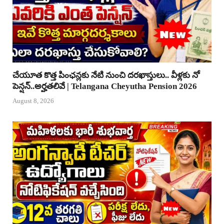
చేయూత కొత్త పింఛన్లకు నేటి నుంచి దరఖాస్తులు.. వీళ్లకు నో
పెన్షన్..అర్హతలివే | Telangana Cheyutha Pension 2026
August 8, 2026