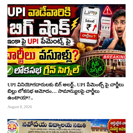
UPI వినియోగదారులకు బిగ్ అలర్ట్.. UPI పేమెంట్స్ పై చార్జీలు
బిల్లు లోకసభ ఆమోదం… సామాన్యులపై చార్జీలు
ఉంటాయా?..
August 8, 2026