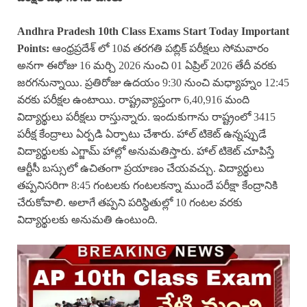
Andhra Pradesh 10th Class Exams Start Today Important
Points:
ఆంధ్రప్రదేశ్ లో 10వ తరగతి పబ్లిక్ పరీక్షలు సోమవారం
అనగా ఈరోజు 16 మర్చి 2026 నుంచి 01 ఏప్రిల్ 2026 తేదీ వరకు
జరగనున్నాయి. ప్రతిరోజు ఉదయం 9:30 నుంచి మధ్యాహ్నం 12:45
వరకు పరీక్షల ఉంటాయి. రాష్ట్రవ్యాప్తంగా 6,40,916 మంది
విద్యార్థులు పరీక్షలు రాస్తున్నారు. ఇందుకుగాను రాష్ట్రంలో 3415
పరీక్ష కేంద్రాలు ఏర్పడి ఏర్పాటు చేశారు. హాల్ టికెట్ ఉన్నప్పుడే
విద్యార్థులకు ఎగ్జామ్ హాల్లో అనుమతిస్తారు. హాల్ టికెట్ చూపిస్తే
ఆర్టీసీ బస్సులో ఉచితంగా ప్రయాణం చేయవచ్చు. విద్యార్థులు
తప్పనిసరిగా 8:45 గంటలకు గంటలకన్నా ముందే పరీక్షా కేంద్రానికి
చేరుకోవాలి. అలాగే తప్పని పరిస్థితుల్లో 10 గంటల వరకు
విద్యార్థులకు అనుమతి ఉంటుంది.