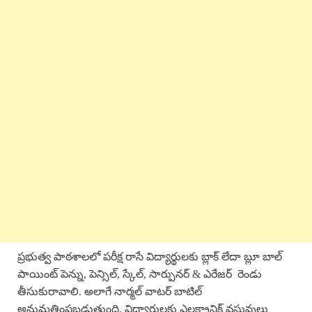
ప్రభుత్వ పాఠశాలలో పరీక్ష రాసే విద్యార్థులకు బ్లాక్ లేదా బ్లూ బాల్
పాయింట్ పెన్ను, పెన్సిల్, స్కేల్, సార్పునర్ & ఎరేజర్ రెండు
తీసుకురావాలి. అలాగే నార్మల్ వాటర్ బాటిల్
అనుమతింపబడుతుంది. విద్యార్థులకు ఎలక్ట్రానిక్ వస్తువులు