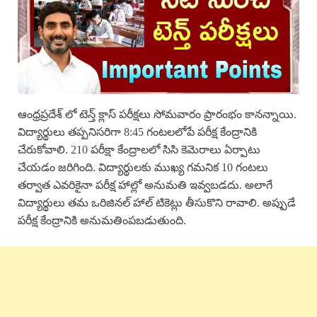
ఆంధ్రప్రదేశ్ లో టెన్త్ క్లాస్ పరీక్షలు సోమవారం ప్రారంభం కానన్నాయి.
విద్యార్థులు తప్పనిసరిగా 8:45 గంటలలోపే పరీక్ష కేంద్రానికి
చేరుకోవాలి. 210 పరీక్షా కేంద్రాలలో సిసి కెమెరాలు ఏర్పాటు
చేయడం జరిగింది. విద్యార్థులకు ముఖ్య గమనిక 10 గంటలు
తర్వాత ఎవరికైనా పరీక్ష హాల్లో అనుమతి ఇవ్వబడదు. అలాగే
విద్యార్థులు తమ ఒరిజినల్ హాల్ టికెట్లు తీసుకొని రావాలి. అప్పుడే
పరీక్ష కేంద్రానికి అనుమతింపబడుతుంది.