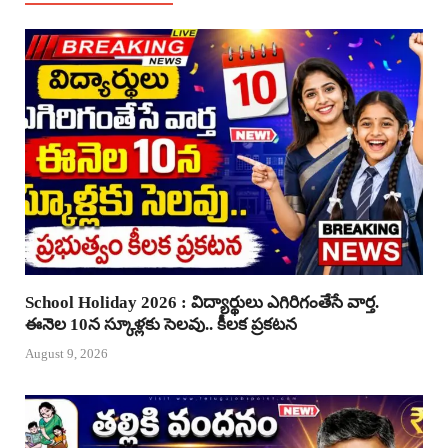
School Holiday 2026 : విద్యార్థులు ఎగిరిగంతేసే వార్త.
ఈనెల 10న స్కూళ్లకు సెలవు.. కీలక ప్రకటన
August 9, 2026