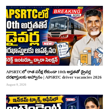
APSRTCలో రాత పరీక్ష లేకుండా 10th అర్హతతో డ్రైవర్ల
దరఖాస్తులకు ఆహ్వానం | APSRTC driver vacancies 2026
August 9, 2026