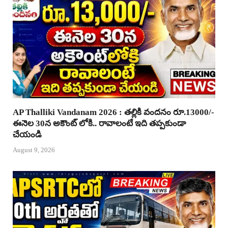
AP Thalliki Vandanam 2026 : తల్లికి వందనం రూ.13000/-
ఈనెల 30న అకౌంట్ లోకి.. రావాలంటే ఇది తప్పకుండా
చేయండి
August 9, 2026