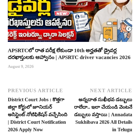
APSRTCలో రాత పరీక్ష లేకుండా 10th అర్హతతో డ్రైవర్ల
దరఖాస్తులకు ఆహ్వానం | APSRTC driver vacancies 2026
August 9, 2026
PREVIOUS ARTICLE
NEXT ARTICLE
District Court Jobs : కొత్తగా
అన్నదాత సుఖీభవ డబ్బులు
జిల్లా కోర్టులో జూనియర్
రాలేదా.. ఇలా చేయండి వెంటనే
అసిస్టెంట్ నోటిఫికేషన్ వచ్చేసింది
డబ్బులు వస్తాయి | Annadata
| District Court Notification
Sukhibava 2026 All Details
2026 Apply Now
in Telugu