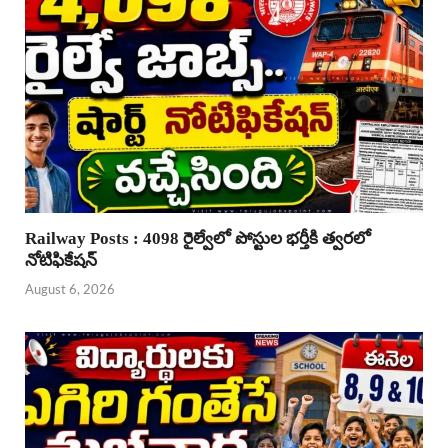
Railway Posts : 4098 రైల్వేలో పోస్టుల భర్తీకి త్వరలో
నోటిఫికేషన్
August 6, 2026