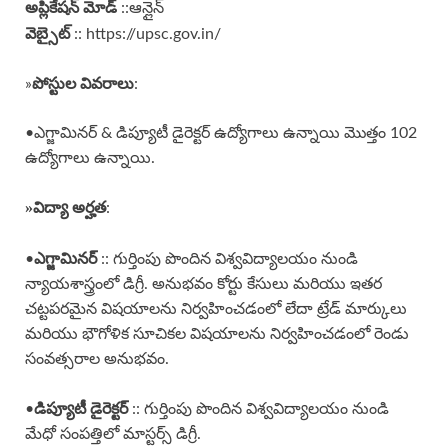
అప్లికేషన్ మోడ్
::ఆన్లైన్
వెబ్సైట్
:: https://upsc.gov.in/
పోస్టుల వివరాలు
»
:
•ఎగ్జామినర్ & డిప్యూటీ డైరెక్టర్ ఉద్యోగాలు ఉన్నాయి మొత్తం 102
ఉద్యోగాలు ఉన్నాయి.
»
విద్యా అర్హత
:
ఎగ్జామినర్
•
:: గుర్తింపు పొందిన విశ్వవిద్యాలయం నుండి
న్యాయశాస్త్రంలో డిగ్రీ. అనుభవం కోర్టు కేసులు మరియు ఇతర
చట్టపరమైన విషయాలను నిర్వహించడంలో లేదా ట్రేడ్ మార్కులు
మరియు భౌగోళిక సూచికల విషయాలను నిర్వహించడంలో రెండు
సంవత్సరాల అనుభవం.
డిప్యూటీ డైరెక్టర్
•
:: గుర్తింపు పొందిన విశ్వవిద్యాలయం నుండి
మేధో సంపత్తిలో మాస్టర్స్ డిగ్రీ.