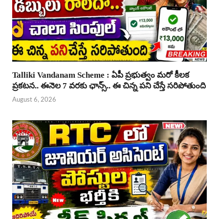
Talliki Vandanam Scheme : ఏపీ ప్రభుత్వం మరో కీలక
ప్రకటన.. ఈనెల 7 వరకు ఛాన్స్.. ఈ చిన్న పని చేస్తే సరిపోతుంది
August 6, 2026