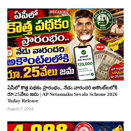
ఏపీలో కొత్త పథకం ప్రారంభం.. నేడు వారందరి అకౌంట్‌లలోకి
రూ.25వేలు జమ | AP Netannaku Sevalo Scheme 2026
Today Release
August 7, 2026