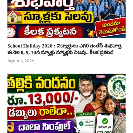
School Holiday 2026 : విద్యార్థులు ఎగిరి గంతేసే శుభవార్త.
ఈనెల 8, 9, 10న స్కూళ్లు స్కూళ్లకు సెలవు.. కీలక ప్రకటన
August 6, 2026