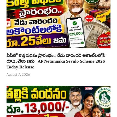
ఏపీలో కొత్త పథకం ప్రారంభం.. నేడు వారందరి అకౌంట్‌లలోకి
రూ.25వేలు జమ | AP Netannaku Sevalo Scheme 2026
Today Release
August 7, 2026