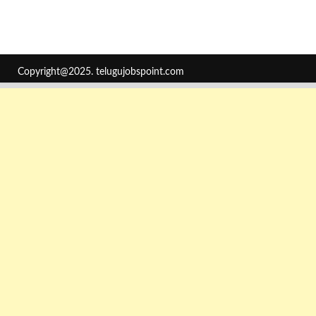
Copyright@2025.
telugujobspoint.com