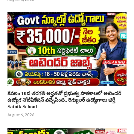
కేవలం 10వ తరగతి అర్హతతో ప్రభుత్వ పాఠశాలలో అటెండర్
ఉద్యోగ నోటిఫికేషన్ వచ్చేసింది.. రెగ్యులర్ ఉద్యోగాలు భర్తీ |
Sainik School
August 6, 2026