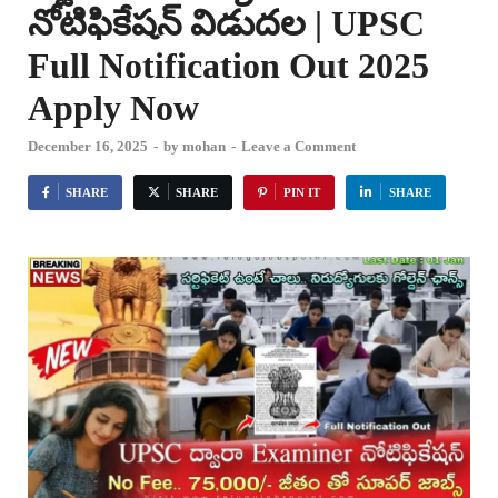
నోటిఫికేషన్ విడుదల | UPSC
Full Notification Out 2025
Apply Now
December 16, 2025
-
by
mohan
-
Leave a Comment
SHARE
SHARE
PIN IT
SHARE