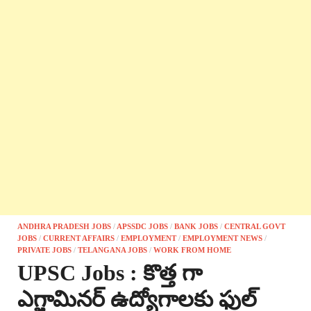
ANDHRA PRADESH JOBS
/
APSSDC JOBS
/
BANK JOBS
/
CENTRAL GOVT
JOBS
/
CURRENT AFFAIRS
/
EMPLOYMENT
/
EMPLOYMENT NEWS
/
PRIVATE JOBS
/
TELANGANA JOBS
/
WORK FROM HOME
UPSC Jobs : కొత్త గా
ఎగ్జామినర్ ఉద్యోగాలకు ఫుల్