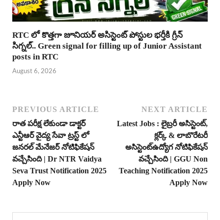
RTC లో కొత్తగా జూనియర్ అసిస్టెంట్ పోస్టుల భర్తీకి గ్రీన్
సిగ్నల్.. Green signal for filling up of Junior Assistant
posts in RTC
August 6, 2026
PREVIOUS ARTICLE
NEXT ARTICLE
రాత పరీక్ష లేకుండా డాక్టర్
Latest Jobs : లైబ్రరీ అసిస్టెంట్,
ఎన్టీఆర్ వైద్య సేవా ట్రస్ట్ లో
క్లర్క్ & లాబొరేటరీ
జనరల్ మేనేజర్ నోటిఫికేషన్
అసిస్టెంట్ఉద్యోగ నోటిఫికేషన్
వచ్చేసింది | Dr NTR Vaidya
వచ్చేసింది | GGU Non
Seva Trust Notification 2025
Teaching Notification 2025
Apply Now
Apply Now