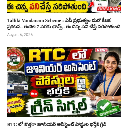
Talliki Vandanam Scheme : ఏపీ ప్రభుత్వం మరో కీలక
ప్రకటన.. ఈనెల 7 వరకు ఛాన్స్.. ఈ చిన్న పని చేస్తే సరిపోతుంది
August 6, 2026
RTC లో కొత్తగా జూనియర్ అసిస్టెంట్ పోస్టుల భర్తీకి గ్రీన్