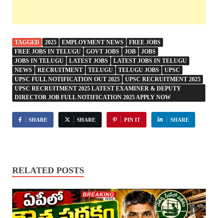
TAGGED
2025
EMPLOYMENT NEWS
FREE JOBS
FREE JOBS IN TELUGU
GOVT JOBS
JOB
JOBS
JOBS IN TELUGU
LATEST JOBS
LATEST JOBS IN TELUGU
NEWS
RECRUITMENT
TELUGU
TELUGU JOBS
UPSC
UPSC FULL NOTIFICATION OUT 2025
UPSC RECRUITMENT 2025
UPSC RECRUITMENT 2025 LATEST EXAMINER & DEPUTY
DIRECTOR JOB FULL NOTIFICATION 2025 APPLY NOW
SHARE
SHARE
PIN IT
SHARE
RELATED POSTS