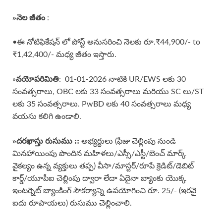
»
నెల జీతం
:
•ఈ నోటిఫికేషన్ లో పోస్ట్ అనుసరించి నెలకు రూ.₹44,900/- to
₹1,42,400/- మధ్య జీతం ఇస్తారు.
వయోపరిమితి
»
: 01-01-2026 నాటికి UR/EWS లకు 30
సంవత్సరాలు, OBC లకు 33 సంవత్సరాలు మరియు SC లు/ST
లకు 35 సంవత్సరాలు. PwBD లకు 40 సంవత్సరాలు మధ్య
వయసు కలిగి ఉండాలి.
»దరఖాస్తు రుసుము ::
అభ్యర్థులు (ఫీజు చెల్లింపు నుండి
మినహాయింపు పొందిన మహిళలు/ఎస్సీ/ఎస్టీ/బెంచ్ మార్క్
వైకల్యం ఉన్న వ్యక్తులు తప్ప) వీసా/మాస్టర్/రూపే క్రెడిట్/డెబిట్
కార్డ్/యూపీఐ చెల్లింపు ద్వారా లేదా ఏదైనా బ్యాంకు యొక్క
ఇంటర్నెట్ బ్యాంకింగ్ సౌకర్యాన్ని ఉపయోగించి రూ. 25/- (ఇరవై
ఐదు రూపాయలు) రుసుము చెల్లించాలి.