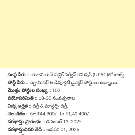
సంస్థ పేరు
:: యూనియన్ పబ్లిక్ సర్వీస్ కమిషన్ (UPSC)లో జాబ్స్
పోస్ట్ పేరు
:: ఎగ్జామినర్ & డిప్యూటీ డైరెక్టర్ పోస్టులు ఉన్నాయి.
మొత్తం పోస్టుల సంఖ్య
:: 102
వయోపరిమితి
:: 18-30 సంవత్సరాల
విద్య అర్హత
:: డిగ్రీ & మాస్టర్స్ డిగ్రీ.
నెల జీతం
:: రూ.₹44,900/- to ₹1,42,400/-
దరఖాస్తు ప్రారంభం
:: డిసెంబర్ 13, 2025
దరఖాస్తు
చివరి తేదీ
:: జనవరి 01, 2026