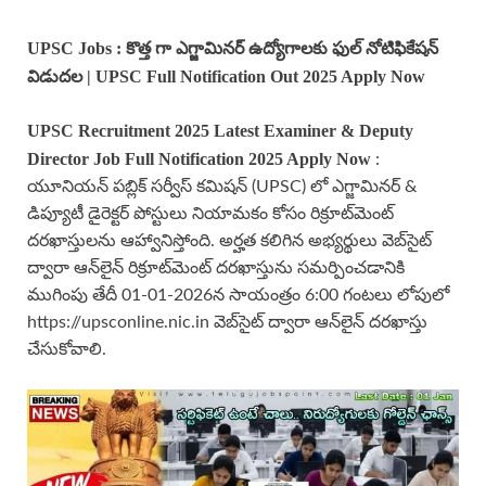
UPSC Jobs : కొత్త గా ఎగ్జామినర్ ఉద్యోగాలకు ఫుల్ నోటిఫికేషన్
విడుదల | UPSC Full Notification Out 2025 Apply Now
UPSC
Recruitment 2025 Latest
Examiner & Deputy
Director
Job Full Notification 2025 Apply Now
:
యూనియన్ పబ్లిక్ సర్వీస్ కమిషన్ (UPSC) లో ఎగ్జామినర్ &
డిప్యూటీ డైరెక్టర్ పోస్టులు నియామకం కోసం రిక్రూట్‌మెంట్
దరఖాస్తులను ఆహ్వానిస్తోంది. అర్హత కలిగిన అభ్యర్థులు వెబ్‌సైట్
ద్వారా ఆన్‌లైన్ రిక్రూట్‌మెంట్ దరఖాస్తును సమర్పించడానికి
ముగింపు తేదీ 01-01-2026న సాయంత్రం 6:00 గంటలు లోపులో
https://upsconline.nic.in వెబ్‌సైట్ ద్వారా ఆన్‌లైన్ దరఖాస్తు
చేసుకోవాలి.