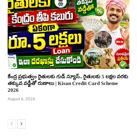
కేంద్ర ప్రభుత్వం రైతులకు గుడ్ న్యూస్.. రైతులకు 5 లక్షల వరకు
తక్కువ వడ్డీతో రుణాలు | Kisan Credit Card Scheme
2026
August 6, 2026