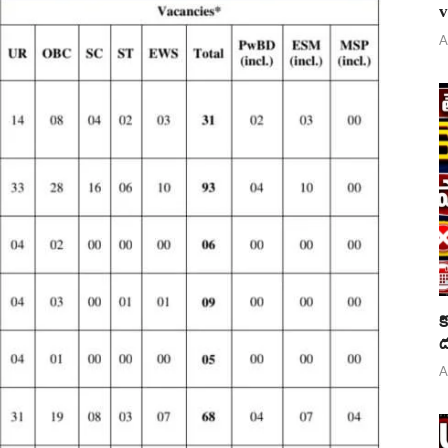
v
A
క
ద
A