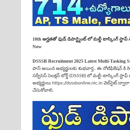
10th అర్హతతో ఫుడ్ డిపార్ట్మెంట్ లో మల్టీ టాస్కింగ్ స్
Now
DSSSB
Recruitment 2025 Latest
Multi-Tasking St
పాస్ అయిన అభ్యర్థులకు శుభవార్త.. ఈ నోటిఫికేషన్ కి రెండు
సర్వీసెస్ సెలక్షన్ బోర్డ్ (DSSSB) లో మల్టీ-టాస్కింగ్ స్
అభ్యర్థులు https://dsssbonline.nic.in వెబ్‌సైట్ ద్వార
చేసుకోవాలి.