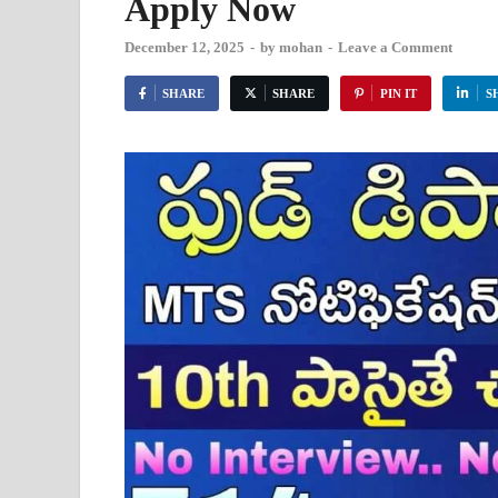
Apply Now
December 12, 2025
-
by
mohan
-
Leave a Comment
SHARE
SHARE
PIN IT
S