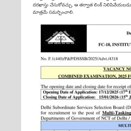
దరఖాస్తు చేసుకోవచ్చు, ఆ తర్వాత లింక్ నిలిపివేయబడు
మాత్రమే సమర్పించాలి.