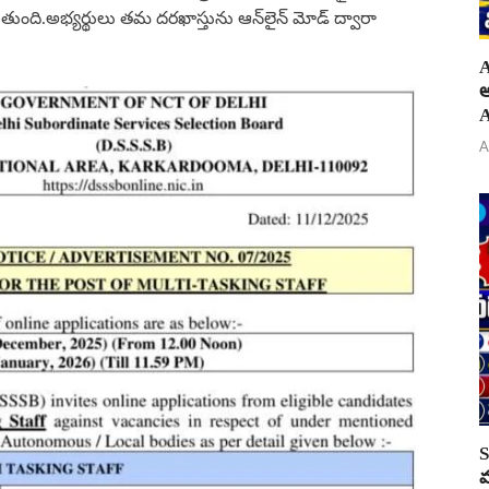
తుంది.అభ్యర్థులు తమ దరఖాస్తును ఆన్‌లైన్ మోడ్ ద్వారా
A
అ
A
A
S
వ