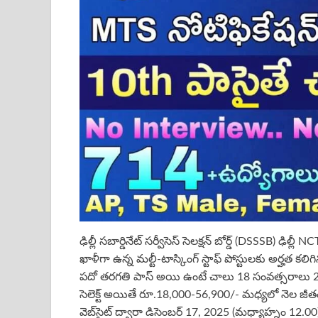
ఢిల్లీ సబార్డినేట్ సర్వీసెస్ సెలక్షన్ బోర్డ్ (DSSSB) ఢిల
ఖాళీగా ఉన్న మల్టీ-టాస్కింగ్ స్టాఫ్ పోస్టులకు అర్హత కలి
పదో తరగతి పాస్ అయి ఉంటే చాలు 18 సంవత్సరాలు 27
సెలెక్ట్ అయితే రూ.18,000-56,900/- మధ్యలో నెల జీతం 
వెబ్‌సైట్ ద్వారా డిసెంబర్ 17, 2025 (మధ్యాహ్నం 12.00