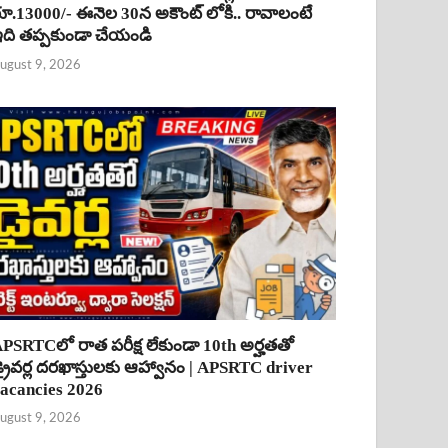
ూ.13000/- ఈనెల 30న అకౌంట్ లోకి.. రావాలంటే
ది తప్పకుండా చేయండి
ugust 9, 2026
PSRTCలో రాత పరీక్ష లేకుండా 10th అర్హతతో
్రైవర్ల దరఖాస్తులకు ఆహ్వానం | APSRTC driver
acancies 2026
ugust 9, 2026