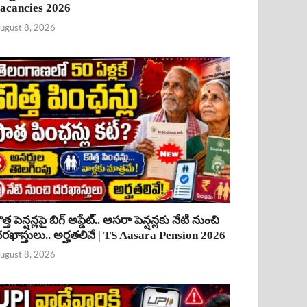
acancies 2026
ugust 8, 2026
ొత్త పెన్షన్లపై బిగ్ అప్డేట్.. ఆసరా పెన్షన్లకు నేటి నుంచి
రఖాస్తులు.. అర్హతలివే | TS Aasara Pension 2026
ugust 8, 2026