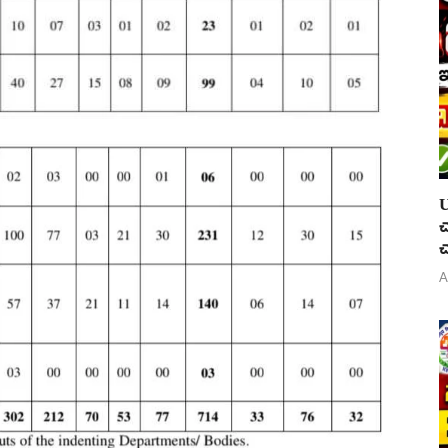
U
చ
చ
A