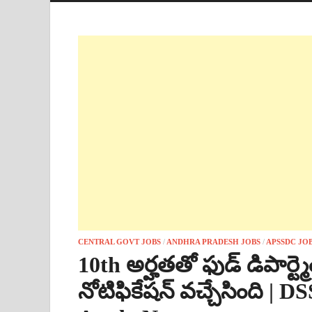
CENTRAL GOVT JOBS
/
ANDHRA PRADESH JOBS
/
APSSDC JO
10th అర్హతతో ఫుడ్ డిపార్ట్మెం
నోటిఫికేషన్ వచ్చేసింది |