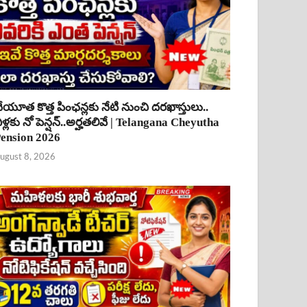
ేయూత కొత్త పింఛన్లకు నేటి నుంచి దరఖాస్తులు..
ీళ్లకు నో పెన్షన్..అర్హతలివే | Telangana Cheyutha
ension 2026
ugust 8, 2026