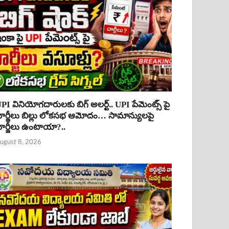
PI వినియోగదారులకు బిగ్ అలర్ట్.. UPI పేమెంట్స్ పై
ార్జీలు బిల్లు లోకసభ ఆమోదం… సామాన్యులపై
ార్జీలు ఉంటాయా?..
ugust 8, 2026