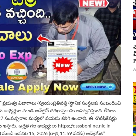
చ
వ
P
A
్లీ NCT ప్రభుత్వ విభాగాలు/స్వయంప్రతిపత్తి/స్థానిక సంస్థలకు సంబంధించి
గిన అభ్యర్థుల నుండి ఆన్‌లైన్ దరఖాస్తులను ఆహ్వానిస్తుంది. కేవలం
 సంవత్సరాల మధ్యలో వయసు కలిగి ఉండాలి. ఈ నోటిఫికేషన్లు
ఇస్తారు. అర్హత గల అభ్యర్థులు https://dsssbonline.nic.in
) నుండి జనవరి 15, 2026 (రాత్రి 11:59 వరకు) ఆన్‌లైన్‌లో