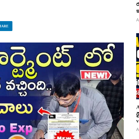
ర
ఇ
A
HARE
A
డ
v
A