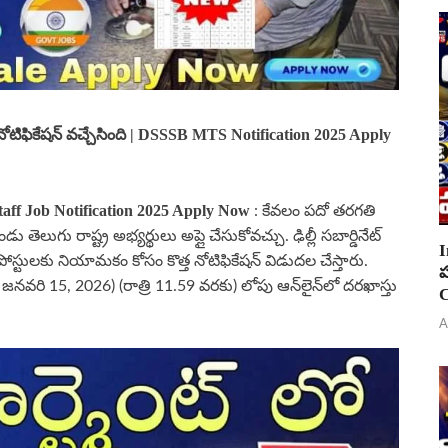
టాప్ నోటిఫికేషన్ వచ్చేసింది | DSSSB MTS Notification 2025 Apply
aff J
ob Notification 2025 Apply Now
: కేవలం పదో తరగతి
 తెలుగు రాష్ట్ర అభ్యర్థులు అప్లై చేసుకోవచ్చు. ఢిల్లీ సబార్డినేట్
I
టాఫ్ పోస్టులకు నియామకం కోసం కొత్త నోటిఫికేషన్ విడుదల చేస్తారు.
ప
ా జనవరి 15, 2026) (రాత్రి 11.59 వరకు) లోపు ఆన్‌లైన్‌లో దరఖాస్తు
C
A