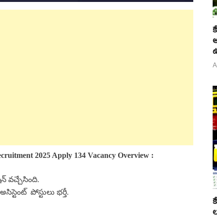
క
అ
ఉ
A
cruitment 2025 Apply 134 Vacancy Overview :
 వచ్చేసింది.
్ అసిస్టెంట్ పోస్టులు భర్తీ.
క
ల