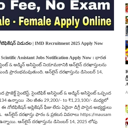
నోటిఫికేషన్ విడుదల | IMD Recruitment 2025 Apply Now
cintific Assistant Jobs Notification Apply Now
:
భారత
ిస్టెంట్ & అడ్మిన్ అసిస్టెంట్ నియామకానికి ఆన్‌లైన్ దరఖాస్తులను
R
5 నుండి ప్రారంభమవుతుంది. ఆన్‌లైన్ దరఖాస్తును డిసెంబర్ 14,
గ
A
ట్ సైంటిస్ట్, సైంటిఫిక్ అసిస్టెంట్ & అడ్మిన్ అసిస్టెంట్ ఒప్పంద
A
టులు 134 ఉన్నాయి నెల జీతం 29,200/- to ₹1,23,100/- మధ్యలో
టిఫికేషన్ అప్లికేషన్ ఫీజు లేదు ఏదైనా డిగ్రీ పాసైన అభ్యర్థులు
ోండి. ఆన్‌లైన్ దరఖాస్తు ఫారం & ప్రకటన వివరాలు https://mausam
ఉన్నాయి. ఆన్‌లైన్ దరఖాస్తును డిసెంబర్ 14, 2025 లోపు