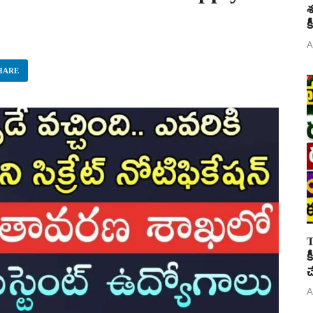
శ
క
A
HARE
T
క
చ
A