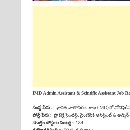
IMD Admin Assistant & Scintific Assistant
Job Re
సంస్థ పేరు
:: భారత వాతావరణ శాఖ (IMD)లో నోటిఫికేషన్
పోస్ట్ పేరు
:: ప్రాజెక్ట్ సైంటిస్ట్, సైంటిఫిక్ అసిస్టెంట్ & అడ్మిన
మొత్తం పోస్టుల సంఖ్య
:: 134