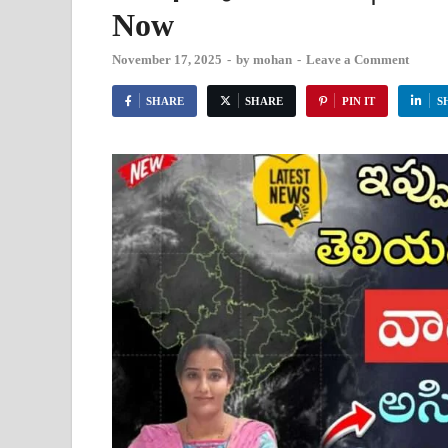
Now
November 17, 2025
-
by
mohan
-
Leave a Comment
SHARE
SHARE
PIN IT
S