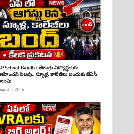
P School Bandh : తెలుగు విద్యార్థులకు
హించని సెలవు.. స్కూళ్ల, కాలేజీలు బందుకు జేఏసీ
ిలుపు
ugust 5, 2026