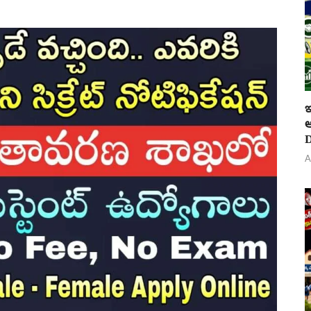
ఇ
ఆ
D
A