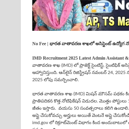
No Fee | భారత వాతావరణ శాఖలో అసిస్టెంట్ ఉద్యోగ 
IMD Recruitment 2025 Latest Admin Assistant & S
వాతావరణ శాఖ (IMD) లో ప్రాజెక్ట్ సైంటిస్ట్, సైంటిఫిక్ అస
ఆహ్వానిస్తుంది. ఆన్‌లైన్ రిజిస్ట్రేషన్ నవంబర్ 24, 202
2025 లోపు సమర్పించాలి.
భారత వాతావరణ శాఖ (IMD) మిషన్ మౌసమ్ పథకం కింద ప్రాజెక్
ప్రాతిపదికన కొత్త నోటిఫికేషన్ విడుదల. మొత్తం పోస్
జీతం ఇస్తారు. వయసు 50 సంవత్సరాలు కలిగి ఉండాలి. ఈ నో
అప్లై చేసుకోవచ్చు అర్హులు అయితే వెంటనే అప్లై చేసుక
imd.gov లో రిక్రూట్‌మెంట్ విభాగం కింద అందుబాటులో 