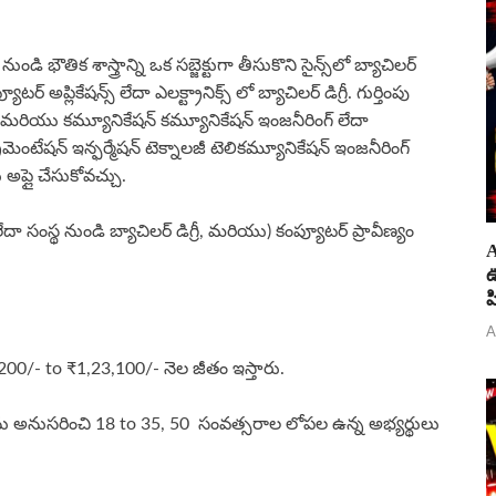
డి భౌతిక శాస్త్రాన్ని ఒక సబ్జెక్టుగా తీసుకొని సైన్స్‌లో బ్యాచిలర్
ర్ అప్లికేషన్స్ లేదా ఎలక్ట్రానిక్స్ లో బ్యాచిలర్ డిగ్రీ. గుర్తింపు
్స్ మరియు కమ్యూనికేషన్ కమ్యూనికేషన్ ఇంజనీరింగ్ లేదా
్రుమెంటేషన్ ఇన్ఫర్మేషన్ టెక్నాలజీ టెలికమ్యూనికేషన్ ఇంజనీరింగ్
అప్లై చేసుకోవచ్చు.
ేదా సంస్థ నుండి బ్యాచిలర్ డిగ్రీ, మరియు) కంప్యూటర్ ప్రావీణ్యం
A
ఊ
ప
A
200/- to ₹1,23,100/- నెల జీతం ఇస్తారు.
ును అనుసరించి 18 to 35, 50 సంవత్సరాల లోపల ఉన్న అభ్యర్థులు