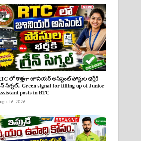
TC లో కొత్తగా జూనియర్ అసిస్టెంట్ పోస్టుల భర్తీకి
్రీన్ సిగ్నల్.. Green signal for filling up of Junior
ssistant posts in RTC
ugust 6, 2026