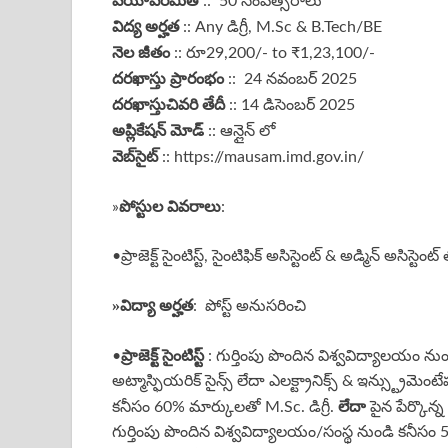
వయోపరిమితి
:: 50 సంవత్సరాలు
విద్య అర్హత
:: Any డిగ్రీ, M.Sc & B.Tech/BE
నెల జీతం
:: రూ29,200/- to ₹1,23,100/-
దరఖాస్తు ప్రారంభం
:: 24 నవంబర్ 2025
దరఖాస్తు
చివరి తేదీ
:: 14 డిసెంబర్ 2025
అప్లికేషన్ మోడ్
:: ఆన్లైన్ లో
వెబ్‌సైట్
::
https://mausam.imd.gov.in/
పోస్టుల వివరాలు
»
:
•ప్రాజెక్ట్ సైంటిస్ట్, సైంటిఫిక్ అసిస్టెంట్ & అడ్మిన్ అసిస్
»
విద్యా అర్హత
: పోస్ట్ అనుసరించి
ప్రాజెక్ట్ సైంటిస్ట్
•
: గుర్తింపు పొందిన విశ్వవిద్యాలయం నుం
అట్మాస్ఫియరిక్ సైన్స్ లేదా ఎలక్ట్రానిక్స్ & ఇన్స్ట్రుమెంట
లేదా
కనీసం 60% మార్కులతో M.Sc. డిగ్రీ.
పైన పేర్కొన్న
గుర్తింపు పొందిన విశ్వవిద్యాలయం/సంస్థ నుండి కనీసం 50% 