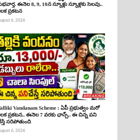
ుభవార్త. ఈనెల 8, 9, 10న స్కూళ్లు స్కూళ్లకు సెలవు..
ీలక ప్రకటన
ugust 6, 2026
alliki Vandanam Scheme : ఏపీ ప్రభుత్వం మరో
ీలక ప్రకటన.. ఈనెల 7 వరకు ఛాన్స్.. ఈ చిన్న పని
ేస్తే సరిపోతుంది
ugust 6, 2026