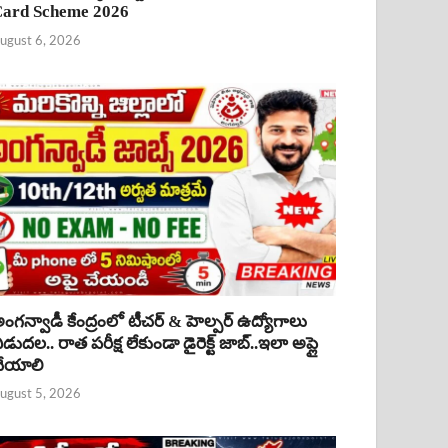
ard Scheme 2026
ugust 6, 2026
ంగన్వాడీ కేంద్రంలో టీచర్ & హెల్పర్ ఉద్యోగాలు
ిడుదల.. రాత పరీక్ష లేకుండా డైరెక్ట్ జాబ్..ఇలా అప్లై
ేయాలి
ugust 5, 2026