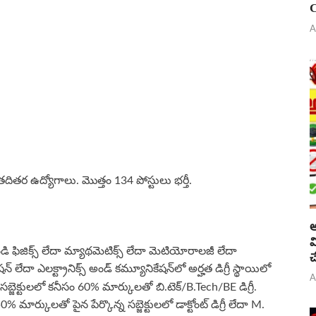
C
A
టెంట్ తదితర ఉద్యోగాలు. మొత్తం 134 పోస్టులు భర్తీ.
అ
వ
డి ఫిజిక్స్ లేదా మ్యాథమెటిక్స్ లేదా మెటియోరాలజీ లేదా
చ
ేషన్ లేదా ఎలక్ట్రానిక్స్ అండ్ కమ్యూనికేషన్‌లో అర్హత డిగ్రీ స్థాయిలో
A
 సబ్జెక్టులలో కనీసం 60% మార్కులతో బి.టెక్/B.Tech/BE డిగ్రీ.
మార్కులతో పైన పేర్కొన్న సబ్జెక్టులలో డాక్టోంట్ డిగ్రీ లేదా M.