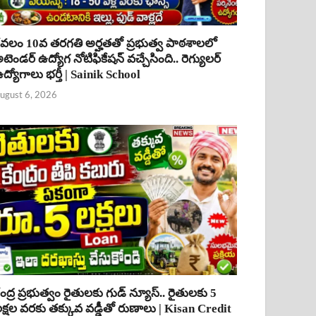
ేవలం 10వ తరగతి అర్హతతో ప్రభుత్వ పాఠశాలలో
టెండర్ ఉద్యోగ నోటిఫికేషన్ వచ్చేసింది.. రెగ్యులర్
ద్యోగాలు భర్తీ | Sainik School
ugust 6, 2026
ేంద్ర ప్రభుత్వం రైతులకు గుడ్ న్యూస్.. రైతులకు 5
క్షల వరకు తక్కువ వడ్డీతో రుణాలు | Kisan Credit