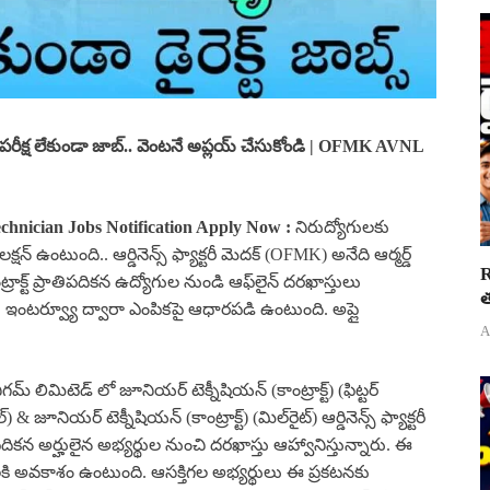
పరీక్ష లేకుండా జాబ్.. వెంటనే అప్లయ్ చేసుకోండి | OFMK
AVNL
chnician Jobs Notification Apply Now
:
నిరుద్యోగులకు
్ ఉంటుంది.. ఆర్డినెన్స్ ఫ్యాక్టరీ మెదక్ (OFMK) అనేది ఆర్మర్డ్
R
రాక్ట్ ప్రాతిపదికన ఉద్యోగుల నుండి ఆఫ్‌లైన్ దరఖాస్తులు
త
ియు ఇంటర్వ్యూ ద్వారా ఎంపికపై ఆధారపడి ఉంటుంది. అప్లై
A
్ లిమిటెడ్ లో జూనియర్ టెక్నీషియన్ (కాంట్రాక్ట్) (ఫిట్టర్
) & జూనియర్ టెక్నీషియన్ (కాంట్రాక్ట్) (మిల్‌రైట్) ఆర్డినెన్స్ ఫ్యాక్టరీ
పదికన అర్హులైన అభ్యర్థుల నుంచి దరఖాస్తు ఆహ్వానిస్తున్నారు. ఈ
ర్థులకి అవకాశం ఉంటుంది. ఆసక్తిగల అభ్యర్థులు ఈ ప్రకటనకు