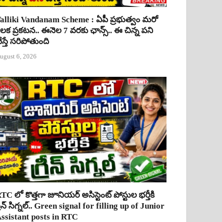
alliki Vandanam Scheme : ఏపీ ప్రభుత్వం మరో
ీలక ప్రకటన.. ఈనెల 7 వరకు ఛాన్స్.. ఈ చిన్న పని
ేస్తే సరిపోతుంది
ugust 6, 2026
TC లో కొత్తగా జూనియర్ అసిస్టెంట్ పోస్టుల భర్తీకి
్రీన్ సిగ్నల్.. Green signal for filling up of Junior
ssistant posts in RTC