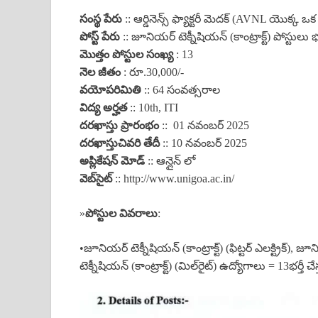
సంస్థ పేరు
:: ఆర్డినెన్స్ ఫ్యాక్టరీ మెదక్ (AVNL యొక్క ఒ
పోస్ట్ పేరు
:: జూనియర్ టెక్నీషియన్ (కాంట్రాక్ట్) పోస్టులు భర్
మొత్తం పోస్టుల సంఖ్య
: 13
నెల జీతం
: రూ.30,000/-
వయోపరిమితి
:: 64 సంవత్సరాల
విద్య అర్హత
:: 10th, ITI
దరఖాస్తు ప్రారంభం
:: 01 నవంబర్ 2025
దరఖాస్తు
చివరి తేదీ
:: 10 నవంబర్ 2025
అప్లికేషన్ మోడ్
:: ఆన్లైన్ లో
వెబ్‌సైట్
:: http://www.unigoa.ac.in/
»
పోస్టుల వివరాలు
:
•జూనియర్ టెక్నీషియన్ (కాంట్రాక్ట్) (ఫిట్టర్ ఎలక్ట్రిక్), 
టెక్నీషియన్ (కాంట్రాక్ట్) (మిల్‌రైట్) ఉద్యోగాలు = 13భర్తీ చేస