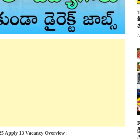
T
క
చ
A
R
గ
25 Apply 13 Vacancy Overview
:
A