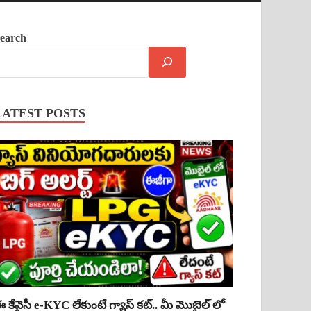
earch
LATEST POSTS
 కేవైసీ e-KYC లేకుంటే గ్యాస్ కట్.. మీ మొబైల్ లో