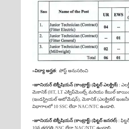
»
విద్యా అర్హత
: పోస్ట్ అనుసరించి
•
జూనియర్ టెక్నీషియన్ (కాంట్రాక్ట్) (ఫిట్టర్ ఎలక్ట్రిక్)
: ఎలక్
మెకానిక్ (HT, LT ఎక్విప్‌మెంట్స్ మరియు కేబుల్ జాయింటింగ
(ఇండస్ట్రియల్ ఆటోమేషన్), మెకానిక్ (ఎలక్ట్రికల్ ఇ
విభాగాలలో 10 SSC లేదా NAC/NTC ఉండాలి.
•
జూనియర్ టెక్నీషియన్ (కాంట్రాక్ట్) (ఫిట్టర్ జనరల్)
: ఫిట్
10వ తరగతి /SSC లేదా NAC/NTC ఉండాలి.