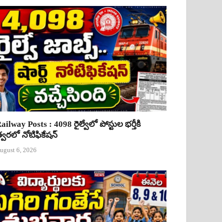
ailway Posts : 4098 రైల్వేలో పోస్టుల భర్తీకి
్వరలో నోటిఫికేషన్
ugust 6, 2026