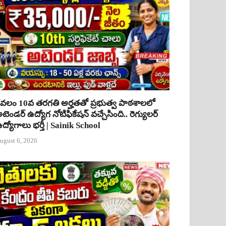
ేవలం 10వ తరగతి అర్హతతో ప్రభుత్వ పాఠశాలలో
టెండర్ ఉద్యోగ నోటిఫికేషన్ వచ్చేసింది.. రెగ్యులర్
ద్యోగాలు భర్తీ | Sainik School
ugust 6, 2026