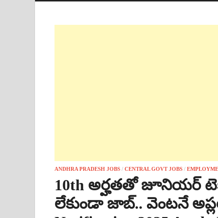
ANDHRA PRADESH JOBS
/
CENTRAL GOVT JOBS
/
EMPLOYME
10th అర్హతతో జూనియర్ టెక్
లేకుండా జాబ్.. వెంటనే అ