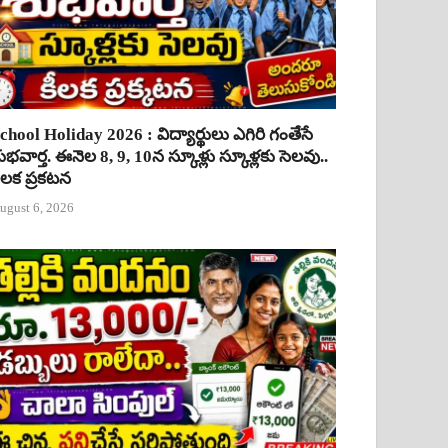
chool Holiday 2026 : విద్యార్థులు ఎగిరి గంతేసే
ుభవార్త. ఈనెల 8, 9, 10న స్కూళ్లు స్కూళ్లకు సెలవు..
ీలక ప్రకటన
ugust 6, 2026