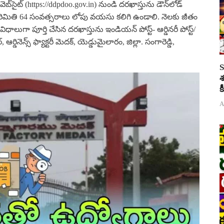
్ (https://ddpdoo.gov.in) నుండి దరఖాస్తును డౌన్‌లోడ్
రిమితి 64 సంవత్సరాలు లోపు వయసు కలిగి ఉండాలి. నెలకు జీతం
 విధాలుగా పూర్తి చేసిన దరఖాస్తును ఇండియన్ పోస్ట్- ఆర్డినరీ పోస్ట్/
ఆర్డినెన్స్ ఫ్యాక్టరీ మెదక్, యెడ్డుమైలారం, జిల్లా. సంగారెడ్డి,
S
శ
క
A