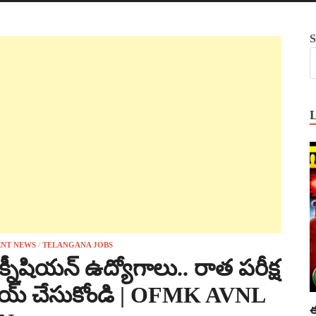
S
NT NEWS
/
TELANGANA JOBS
నీషియన్ ఉద్యోగాలు.. రాత పరీక్ష
ప్లయ్ చేసుకోండి | OFMK AVNL
ఈ