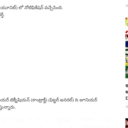
A
క యూనిట్) లో నోటిఫికేషన్ వచ్చేసింది.
తీ.
ఇ
ఆ
D
జూనియర్ టెక్నీషియన్ (కాంట్రాక్ట్) (ఫిట్టర్ జనరల్) & జూనియర్
A
్తున్నారు.