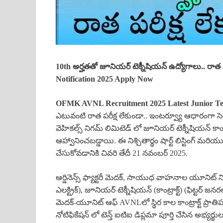
10th అర్హతతో జూనియర్ టెక్నీషియన్ ఉద్యోగాలు.. రాత 
Notification 2025 Apply Now
OFMK
AVNL
Recruitment 2025 Latest Junior Te
ఎటువంటి రాత పరీక్ష లేకుండా.. ఇంటర్వ్యూ ఆధారంగా సెలక్షన
వెహికల్స్ నిగమ్ లిమిటెడ్ లో జూనియర్ టెక్నీషియన్ కాంట్
ఆహ్వానించబడ్డాయి. ఈ నిశ్చితార్థం షార్ట్ లిస్టింగ్ మర
చేసుకోవడానికి చివరి తేదీ 21 నవంబర్ 2025.
ఆర్డినెన్స్ ఫ్యాక్టరీ మెదక్, సాయుధ వాహనాల యూనిట్ నిగమ
ఎలక్ట్రిక్), జూనియర్ టెక్నీషియన్ (కాంట్రాక్ట్) (ఫిట్టర్ జనరల్
మెదక్-యూనిట్ ఆఫ్ AVNLలో స్థిర కాల కాంట్రాక్ట్ ప్రాతి
నోటిఫికేషన్ లో టెన్త్ ఐటిఐ డిప్లమా పూర్తి చేసిన అభ్య