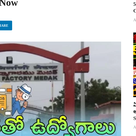
y Now
5
C
A
HARE
ఏ
అ
S
A