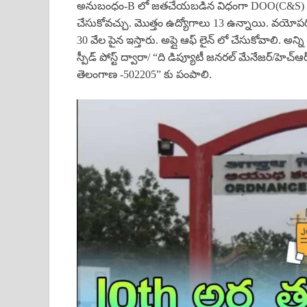
అనుబంధం-B లో జతచేయబడిన విధంగా DOO(C&S) వెబ్‌సైట
చేసుకోవచ్చు. మొత్తం ఉద్యోగాలు 13 ఉన్నాయి. వయోప
30 వేల పైన ఇస్తారు. అప్లై ఆఫ్ లైన్ లో చేసుకోవాలి. అన్ని
స్పీడ్ పోస్ట్ ద్వారా/ “ది డిప్యూటీ జనరల్ మేనేజర్/హెచ్ఆర్, 
తెలంగాణ -502205” కు పంపాలి.