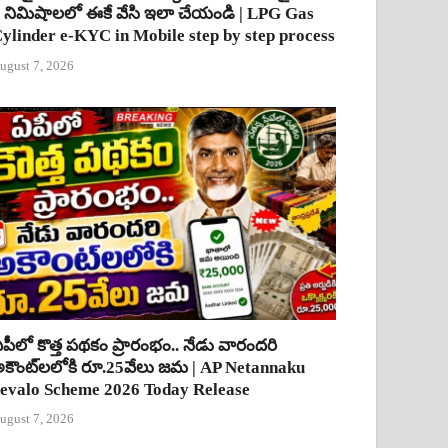
 నిమిషాలలో ఈకే వేసి ఇలా చేయండి | LPG Gas
ylinder e-KYC in Mobile step by step process
ugust 7, 2026
పీలో కొత్త పథకం ప్రారంభం.. నేడు వారందరి
కౌంట్‌లలోకి రూ.25వేలు జమ | AP Netannaku
evalo Scheme 2026 Today Release
ugust 7, 2026