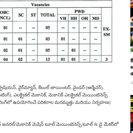
క
అ
ఉ
A
ట్రీషియన్, వైర్‌మ్యాన్, కేబుల్ జాయింటర్, వైండర్ (ఆర్మేచర్),
్), ఎలక్ట్రికల్ మెకానిక్, మెకానిక్ ఎలక్ట్రికల్ మెయింటెనెన్స్
ంజనీరింగ్‌లో ఉపయోగించే పరికరాల మరమ్మత్తు మరియు నిర్వహణ)
టర్ జనరల్/మెకానిక్ మెషిన్ టూల్ మెయింటెనెన్స్/టూల్ & డై మేకర్‌లో