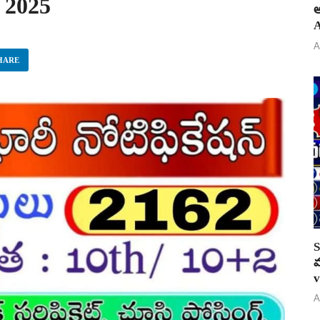
n 2025
అ
A
A
HARE
S
వ
v
A