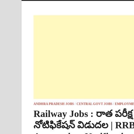
ANDHRA PRADESH JOBS
/
CENTRAL GOVT JOBS
/
EMPLOYME
Railway Jobs : రాత పరీక్ష
నోటిఫికేషన్ విడుదల | RR