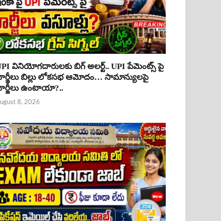
PI వినియోగదారులకు బిగ్ అలర్ట్.. UPI పేమెంట్స్ పై
ార్జీలు బిల్లు లోకసభ ఆమోదం… సామాన్యులపై
ార్జీలు ఉంటాయా?..
ugust 8, 2026