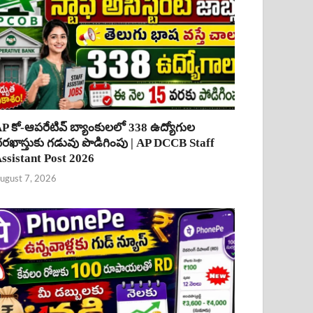
P కో-ఆపరేటివ్ బ్యాంకులలో 338 ఉద్యోగుల
రఖాస్తుకు గడువు పొడిగింపు | AP DCCB Staff
ssistant Post 2026
ugust 7, 2026