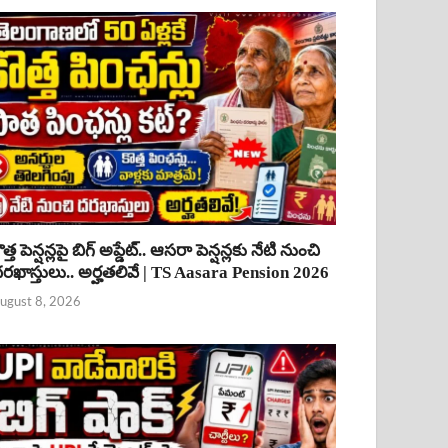
ొత్త పెన్షన్లపై బిగ్ అప్డేట్.. ఆసరా పెన్షన్లకు నేటి నుంచి
రఖాస్తులు.. అర్హతలివే | TS Aasara Pension 2026
ugust 8, 2026