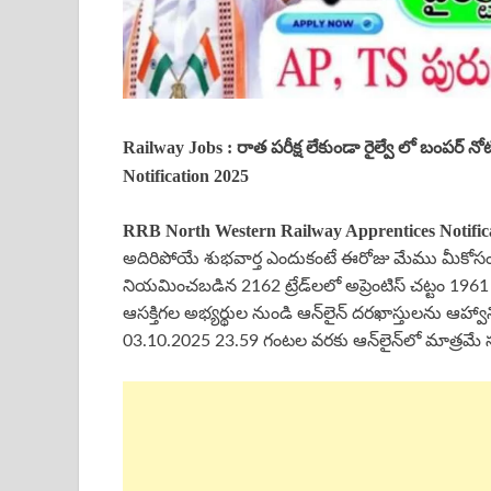
Railway Jobs : రాత పరీక్ష లేకుండా రైల్వే లో బంపర్ 
Notification 2025
RRB
North Western
Railway Apprentices
Notific
అదిరిపోయే శుభవార్త ఎందుకంటే ఈరోజు మేము మీకోసం నార్త్
నియమించబడిన 2162 ట్రేడ్‌లలో అప్రెంటిస్ చట్టం 1961 క
ఆసక్తిగల అభ్యర్థుల నుండి ఆన్‌లైన్ దరఖాస్తులను ఆహ్వాన
03.10.2025 23.59 గంటల వరకు ఆన్‌లైన్‌లో మాత్రమే 