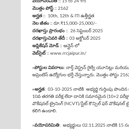
వయోపరిమితి
:: 15 to 24 Yrs
మొత్తం పోస్ట్
:: 2162
అర్హత
:: 10th, 12th & ITI ఉత్తీర్ణత
నెల జీతం
:: రూ.₹15,000-25,000/-
దరఖాస్తు ప్రారంభం
:: 26 సెప్టెంబర్ 2025
దరఖాస్తు
చివరి తేదీ
:: 03 అక్టోబర్ 2025
అప్లికేషన్ మోడ్
:: ఆన్లైన్ లో
వెబ్‌సైట్
:: www.rrcjaipur.in/
పోస్టుల వివరాలు
»
: నార్త్ వెస్ట్రన్ రైల్వే యూనిట్లు మరియు
అప్రెంటిస్ ఉద్యోగుల భర్తీ చేస్తున్నారు. మొత్తం పోస్టు 2
»అర్హత
: 03-10-2025 నాటికి అభ్యర్థి గుర్తింపు పొంద
10వ తరగతి పరీక్ష లేదా దానికి సమానమైన (10+2 పరీక్షా
వొకేషనల్ ట్రైనింగ్ (NCVT)/స్టేట్ కౌన్సిల్ ఫర్ వొకేషనల్ ట్రై
కలిగి ఉండాలి.
వయోపరిమితి
»
: అభ్యర్థులు 02.11.2025 నాటికి 15