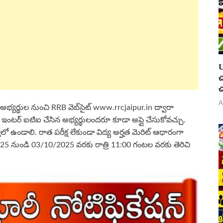
U
చ
చ
A
హులైన అభ్యర్థుల నుంచి RRB వెబ్‌సైట్ www.rrcjaipur.in ద్వారా
న్త్ ఇంటర్ ఐటిఐ చేసిన అభ్యర్థులందరూ కూడా అప్లై చేసుకోవచ్చు.
ండాలి. రాత పరీక్ష లేకుండా విద్య అర్హత మెరిట్ ఆధారంగా
025 నుండి 03/10/2025 వరకు రాత్రి 11:00 గంటల వరకు తెరిచి