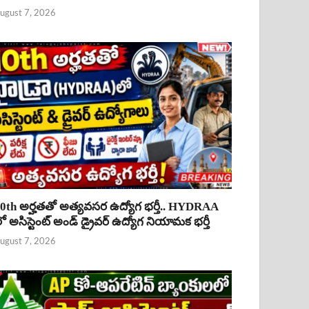
ugust 7, 2026
0th అర్హతతో అత్యవసర ఉద్యోగ భర్తీ.. HYDRAA
ో అసిస్టెంట్ అండ్ డ్రైవర్ ఉద్యోగ నియామక భర్తీ
ugust 7, 2026