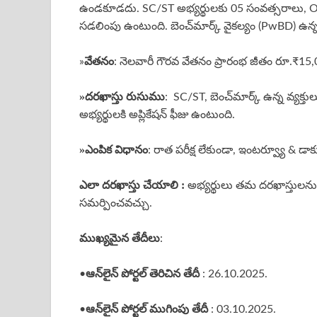
ఉండకూడదు. SC/ST అభ్యర్థులకు 05 సంవత్సరాలు, OB
సడలింపు ఉంటుంది. బెంచ్‌మార్క్ వైకల్యం (PwBD) ఉన్న
వేతనం
»
: నెలవారీ గౌరవ వేతనం ప్రారంభ జీతం రూ.₹15,
»దరఖాస్తు రుసుము
: SC/ST, బెంచ్‌మార్క్ ఉన్న వ్యక్త
అభ్యర్థులకి అప్లికేషన్ ఫీజు ఉంటుంది.
»ఎంపిక విధానం
: రాత పరీక్ష లేకుండా, ఇంటర్వ్యూ & డాక్
ఎలా దరఖాస్తు చేయాలి :
అభ్యర్థులు తమ దరఖాస్తులను R
సమర్పించవచ్చు.
ముఖ్యమైన తేదీలు
:
ఆన్‌లైన్ పోర్టల్ తెరిచిన తేదీ
•
: 26.10.2025.
ఆన్‌లైన్ పోర్టల్ ముగింపు తేదీ
•
: 03.10.2025.