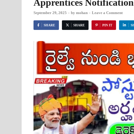
Apprentices Notificatio
September 29, 2025
-
by
mohan
-
Leave a Comment
SHARE
SHARE
PIN IT
S