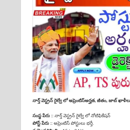
నార్త్ వెస్ట్రన్ రైల్వే
లో
అప్రెంటిస్
అ
ర్హత, జీతం, జాబ్ ఖాళీ
సంస్థ పేరు
:: నార్త్ వెస్ట్రన్ రైల్వే లో నోటిఫికేషన్
పోస్ట్ పేరు
:: అప్రెంటిస్ పోస్టులు భర్తీ.