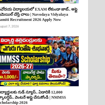
వోదయ విద్యాలయలో EXAM లేకుండా జాబ్.. అప్లై
మెయిల్ చేస్తే చాలు | Navodaya Vidyalaya
amiti Recruitment 2026 Apply Now
ugust 7, 2026
ిద్యార్థులకు గుడ్ న్యూస్.. ఏడాదికి 12,000
్కాలర్షిప్.. వెంటనే అప్లై చేసుకోండి | NMMSS
cholarship 2026