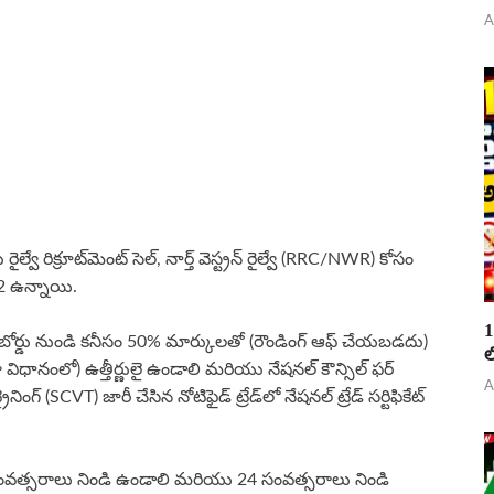
A
 రైల్వే రిక్రూట్‌మెంట్ సెల్, నార్త్ వెస్ట్రన్ రైల్వే (RRC/NWR) కోసం
162 ఉన్నాయి.
1
ిన బోర్డు నుండి కనీసం 50% మార్కులతో (రౌండింగ్ ఆఫ్ చేయబడదు)
ల
 విధానంలో) ఉత్తీర్ణులై ఉండాలి మరియు నేషనల్ కౌన్సిల్ ఫర్
A
నింగ్ (SCVT) జారీ చేసిన నోటిఫైడ్ ట్రేడ్‌లో నేషనల్ ట్రేడ్ సర్టిఫికేట్
 సంవత్సరాలు నిండి ఉండాలి మరియు 24 సంవత్సరాలు నిండి