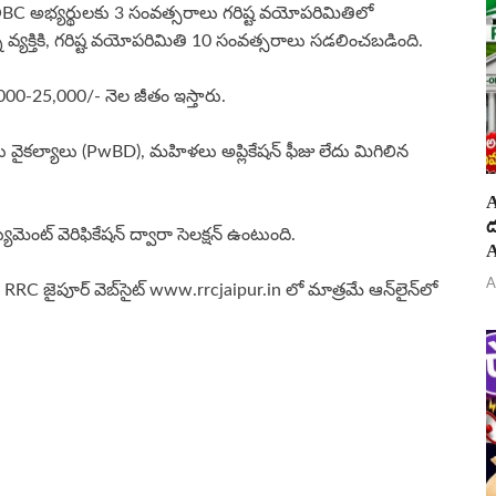
C అభ్యర్థులకు 3 సంవత్సరాలు గరిష్ట వయోపరిమితిలో
 వ్యక్తికి, గరిష్ట వయోపరిమితి 10 సంవత్సరాలు సడలించబడింది.
000-25,000/- నెల జీతం ఇస్తారు.
ులు వైకల్యాలు (PwBD), మహిళలు అప్లికేషన్ ఫీజు లేదు మిగిలిన
A
ద
యుమెంట్ వెరిఫికేషన్ ద్వారా సెలక్షన్ ఉంటుంది.
A
A
RC జైపూర్ వెబ్‌సైట్ www.rrcjaipur.in లో మాత్రమే ఆన్‌లైన్‌లో