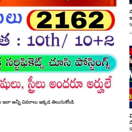
న
ఇ
S
A
లు ఇలా అన్నీ వివరాలు ఇక్కడ తెలుసుకోండి
వ
స
S