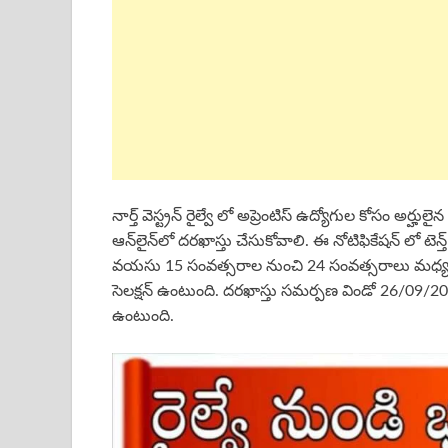
నార్త్ వెస్ట్రన్ రైల్వే లో అప్రెంటిస్ ఉద్యోగుల కోసం అర్
ఆన్‌లైన్‌లో దరఖాస్తు చేసుకోవాలి. ఈ నోటిఫికేషన్ లో టె
వయసు 15 సంవత్సరాల నుంచి 24 సంవత్సరాలు మధ్యలో ఉ
సెలక్షన్ ఉంటుంది. దరఖాస్తు సమర్పణ విండో 26/09/2
ఉంటుంది.