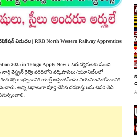
నోటిఫికేషన్ విడుదల | RRB
North Western
Railway Apprentices
ation
2025 in Telugu
Apply Now
:
నిరుద్యోగులకు మంచి
 వెస్ట్రన్ రైల్వే పరిధిలోని వర్క్‌షాప్‌లు/యూనిట్‌లలో
క
ింద శిక్షణ ఇవ్వడానికి యాక్ట్ అప్రెంటిస్‌లను నియమించుకోవడానికి
ద
ించారు. అన్ని విధాలుగా పూర్తి చేసిన దరఖాస్తులను చివరి తేదీ
A
సమర్పించాలి.