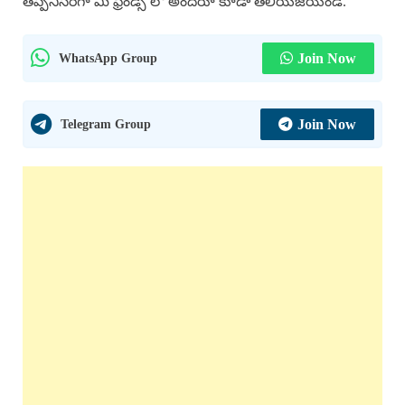
తప్పనిసరిగా మీ ఫ్రెండ్స్ లో అందరూ కూడా తెలియజేయండి.
WhatsApp Group
Join Now
Telegram Group
Join Now