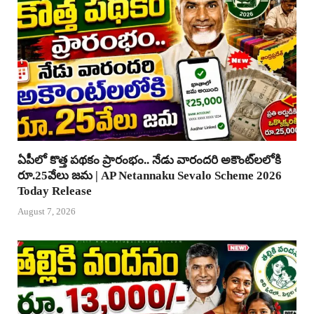
ఏపీలో కొత్త పథకం ప్రారంభం.. నేడు వారందరి అకౌంట్‌లలోకి
రూ.25వేలు జమ | AP Netannaku Sevalo Scheme 2026
Today Release
August 7, 2026