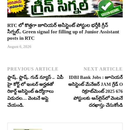
RTC లో కొత్తగా జూనియర్ అసిస్టెంట్ పోస్టుల భర్తీకి గ్రీన్
సిగ్నల్.. Green signal for filling up of Junior Assistant
posts in RTC
August 6, 2026
PREVIOUS ARTICLE
NEXT ARTICLE
ఫ్లాష్.. ఫ్లాష్.. గుడ్ న్యూస్ .. ఏపీ
IDBI Bank Jobs : జూనియర్
హై కోర్ట్ లో ఇంటర్ అర్హతతో
అసిస్టెంట్ మేనేజర్ JAM గ్రేడ్ O
రికార్డ్ అసిస్టెంట్ ఉద్యోగాలు
రిక్రూట్‌మెంట్ 2025 676
విడుదల… వెంటనే అప్లై
పోస్టులకు ఆన్‌లైన్‌లో వెంటనే
చేయండి.
దరఖాస్తు చేసుకోండి