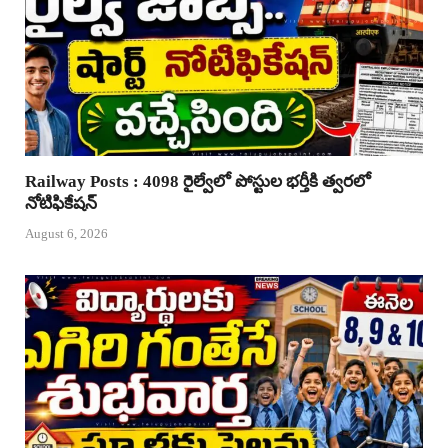
Railway Posts : 4098 రైల్వేలో పోస్టుల భర్తీకి త్వరలో
నోటిఫికేషన్
August 6, 2026