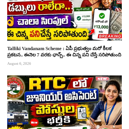
Talliki Vandanam Scheme : ఏపీ ప్రభుత్వం మరో కీలక
ప్రకటన.. ఈనెల 7 వరకు ఛాన్స్.. ఈ చిన్న పని చేస్తే సరిపోతుంది
August 6, 2026