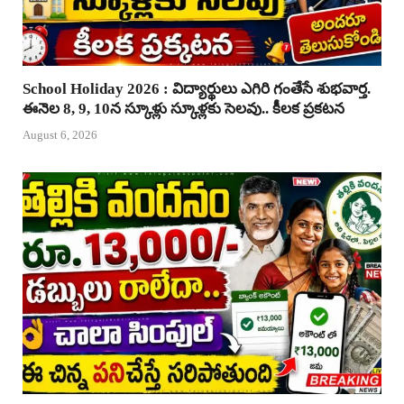
School Holiday 2026 : విద్యార్థులు ఎగిరి గంతేసే శుభవార్త.
ఈనెల 8, 9, 10న స్కూళ్లు స్కూళ్లకు సెలవు.. కీలక ప్రకటన
August 6, 2026