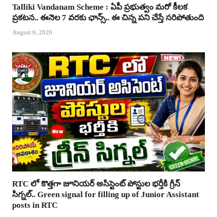
Talliki Vandanam Scheme : ఏపీ ప్రభుత్వం మరో కీలక
ప్రకటన.. ఈనెల 7 వరకు ఛాన్స్.. ఈ చిన్న పని చేస్తే సరిపోతుంది
August 6, 2026
RTC లో కొత్తగా జూనియర్ అసిస్టెంట్ పోస్టుల భర్తీకి గ్రీన్
సిగ్నల్.. Green signal for filling up of Junior Assistant
posts in RTC