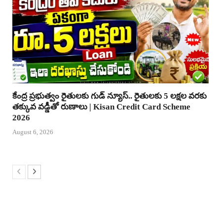
కేంద్ర ప్రభుత్వం రైతులకు గుడ్ న్యూస్.. రైతులకు 5 లక్షల వరకు
తక్కువ వడ్డీతో రుణాలు | Kisan Credit Card Scheme
2026
August 6, 2026