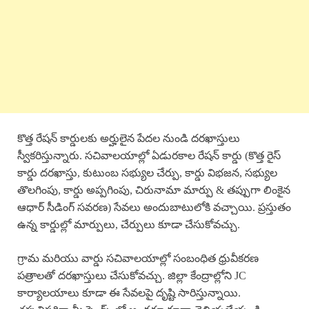
కొత్త రేషన్ కార్డులకు అర్హులైన పేదల నుండి దరఖాస్తులు
స్వీకరిస్తున్నారు. సచివాలయాల్లో ఏడురకాల రేషన్ కార్డు (కొత్త రైస్
కార్డు దరఖాస్తు, కుటుంబ సభ్యుల చేర్పు, కార్డు విభజన, సభ్యుల
తొలగింపు, కార్డు అప్పగింపు, చిరునామా మార్పు & తప్పుగా లింకైన
ఆధార్ సీడింగ్ సవరణ) సేవలు అందుబాటులోకి వచ్చాయి. ప్రస్తుతం
ఉన్న కార్డుల్లో మార్పులు, చేర్పులు కూడా చేసుకోవచ్చు.
గ్రామ మరియు వార్డు సచివాలయాల్లో సంబంధిత ధ్రువీకరణ
పత్రాలతో దరఖాస్తులు చేసుకోవచ్చు. జిల్లా కేంద్రాల్లోని JC
కార్యాలయాలు కూడా ఈ సేవలపై దృష్టి సారిస్తున్నాయి.