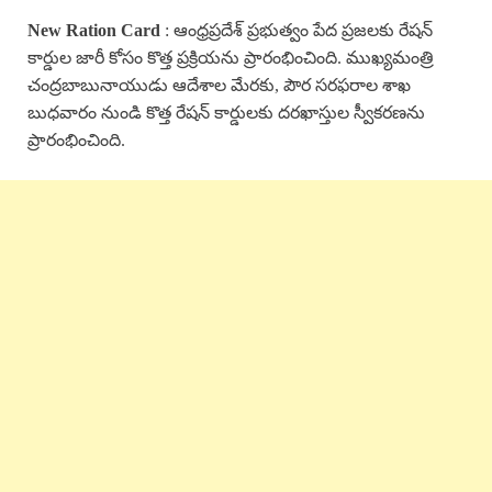
New Ration Card
: ఆంధ్రప్రదేశ్ ప్రభుత్వం పేద ప్రజలకు రేషన్
కార్డుల జారీ కోసం కొత్త ప్రక్రియను ప్రారంభించింది. ముఖ్యమంత్రి
చంద్రబాబునాయుడు ఆదేశాల మేరకు, పౌర సరఫరాల శాఖ
బుధవారం నుండి కొత్త రేషన్ కార్డులకు దరఖాస్తుల స్వీకరణను
ప్రారంభించింది.