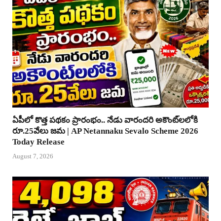
ఏపీలో కొత్త పథకం ప్రారంభం.. నేడు వారందరి అకౌంట్‌లలోకి
రూ.25వేలు జమ | AP Netannaku Sevalo Scheme 2026
Today Release
August 7, 2026