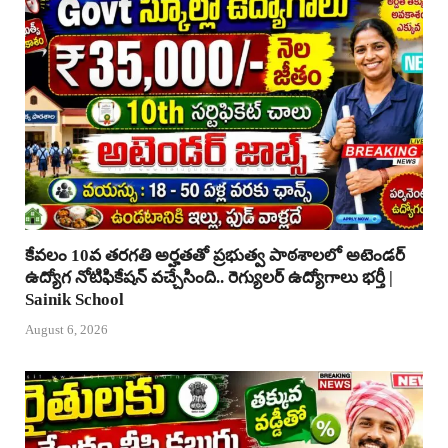
కేవలం 10వ తరగతి అర్హతతో ప్రభుత్వ పాఠశాలలో అటెండర్
ఉద్యోగ నోటిఫికేషన్ వచ్చేసింది.. రెగ్యులర్ ఉద్యోగాలు భర్తీ |
Sainik School
August 6, 2026