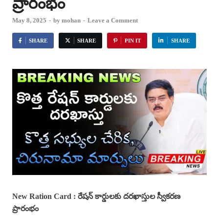
ప్రారంభం
May 8, 2025
-
by
mohan
-
Leave a Comment
SHARE
SHARE
PIN IT
SHARE
New Ration Card :
రేషన్ కార్డులకు దరఖాస్తుల స్వీకరణ
ప్రారంభం