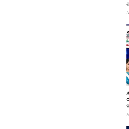
వ
A
A
ర
ఇ
A