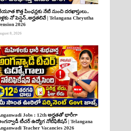
ేయూత కొత్త పింఛన్లకు నేటి నుంచి దరఖాస్తులు..
ీళ్లకు నో పెన్షన్..అర్హతలివే | Telangana Cheyutha
ension 2026
ugust 8, 2026
nganwadi Jobs : 12th అర్హతతో భారీగా
ంగన్వాడీ టీచర్ ఉద్యోగ నోటిఫికేషన్ | Telangana
nganwadi Teacher Vacancies 2026