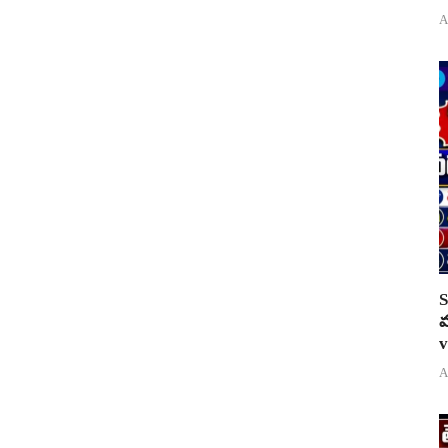
A
S
వ
v
A