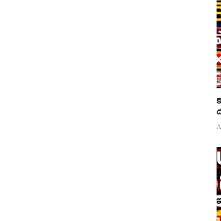
క
ద
A