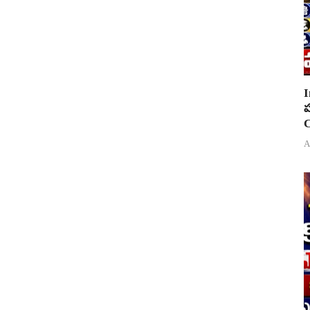
I
ప
C
A