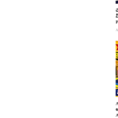
చ
వ
P
A
A
అ
A