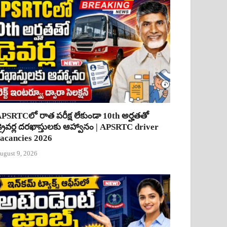
PSRTCలో రాత పరీక్ష లేకుండా 10th అర్హతతో
్రైవర్ల దరఖాస్తులకు ఆహ్వానం | APSRTC driver
acancies 2026
ugust 9, 2026