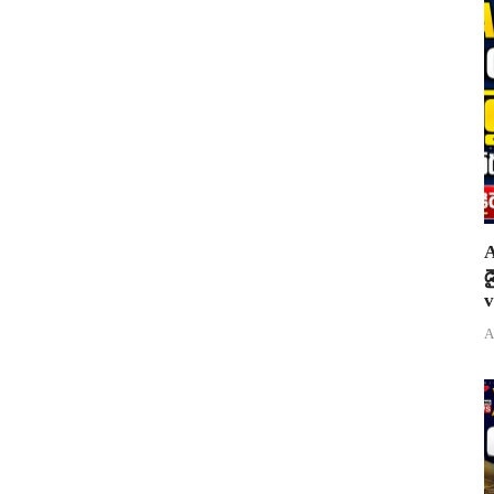
A
డ
v
A