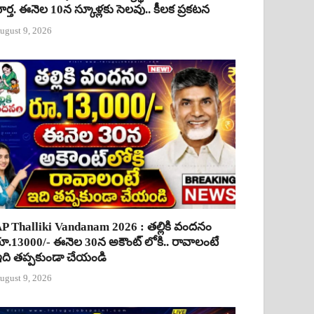
ార్త. ఈనెల 10న స్కూళ్లకు సెలవు.. కీలక ప్రకటన
ugust 9, 2026
P Thalliki Vandanam 2026 : తల్లికి వందనం
ూ.13000/- ఈనెల 30న అకౌంట్ లోకి.. రావాలంటే
ది తప్పకుండా చేయండి
ugust 9, 2026