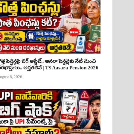
ొత్త పెన్షన్లపై బిగ్ అప్డేట్.. ఆసరా పెన్షన్లకు నేటి నుంచి
రఖాస్తులు.. అర్హతలివే | TS Aasara Pension 2026
ugust 8, 2026