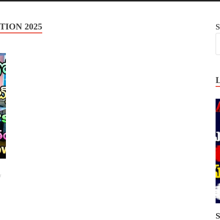
TION 2025
S
/
S