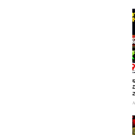
భ
వ
వ
A