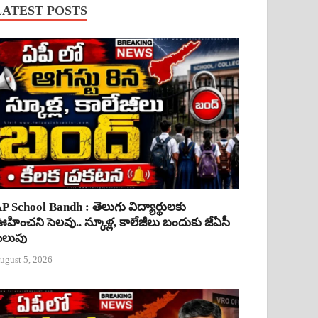
LATEST POSTS
P School Bandh : తెలుగు విద్యార్థులకు
హించని సెలవు.. స్కూళ్ల, కాలేజీలు బందుకు జేఏసీ
ిలుపు
ugust 5, 2026