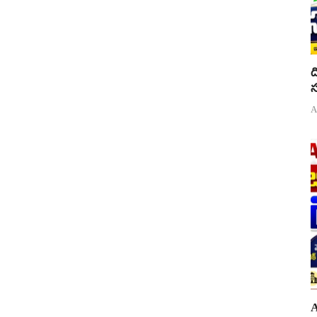
ద
స
A
A