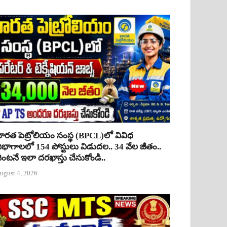
ారత పెట్రోలియం సంస్థ (BPCL)లో వివిధ
ిభాగాలలో 154 పోస్టులు విడుదల.. 34 వేల జీతం..
ెంటనే ఇలా దరఖాస్తు చేసుకోండి..
ugust 4, 2026