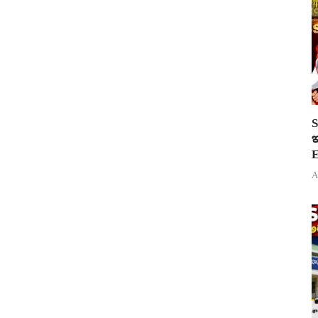
S
ఇ
E
A