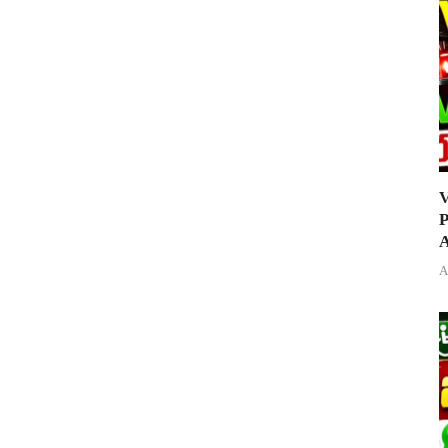
V
P
A
A