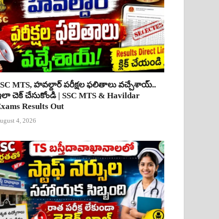
SC MTS, హవల్దార్ పరీక్షల ఫలితాలు వచ్చేశాయ్..
లా చెక్ చేసుకోండి | SSC MTS & Havildar
xams Results Out
ugust 4, 2026