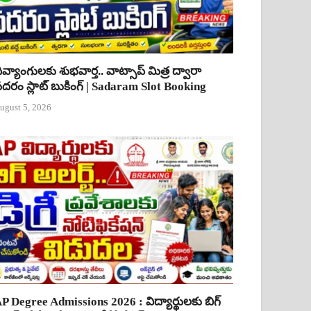
ివ్యాంగులకు శుభవార్త.. వాట్సాప్ మిత్ర ద్వారా
దరం స్లాట్ బుకింగ్ | Sadaram Slot Booking
ugust 5, 2026
P Degree Admissions 2026 : విద్యార్థులకు బిగ్