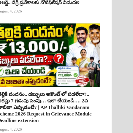
లర్ట్.. డిగ్రీ ప్రవేశాలకు నోటిఫికేషన్ విడుదల
ugust 4, 2026
ల్లికి వందనం.. డబ్బులు అకౌంట్ లో పడలేదా?..
గష్టు 7 గడువు పెంపు… ఇలా చేయండి…. 2వ
ాబితా ఎప్పుడంటే? | AP Thalliki Vandanam
cheme 2026 Request in Grievance Module
eadline extension
ugust 4, 2026