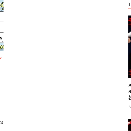
BS
A
ఊ
ప
A
nt