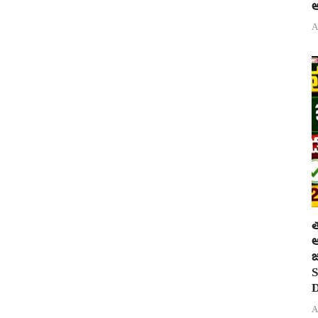
అ
A
త
ఆ
జ
S
D
A