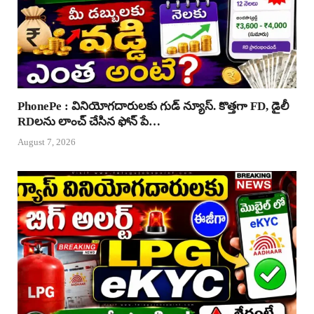
PhonePe : వినియోగదారులకు గుడ్ న్యూస్. కొత్తగా FD, డైలీ
RDలను లాంచ్ చేసిన ఫోన్ పే…
August 7, 2026