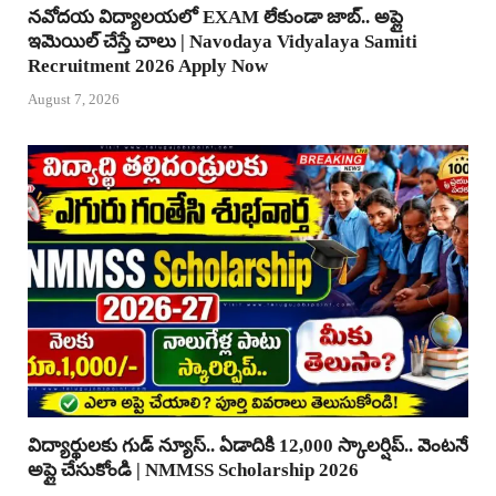
నవోదయ విద్యాలయలో EXAM లేకుండా జాబ్.. అప్లై
ఇమెయిల్ చేస్తే చాలు | Navodaya Vidyalaya Samiti
Recruitment 2026 Apply Now
August 7, 2026
విద్యార్థులకు గుడ్ న్యూస్.. ఏడాదికి 12,000 స్కాలర్షిప్.. వెంటనే
అప్లై చేసుకోండి | NMMSS Scholarship 2026