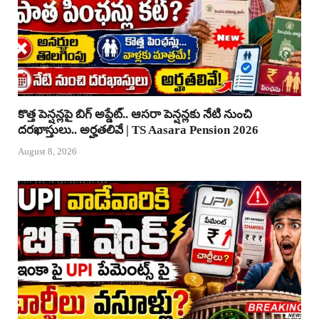
కొత్త పెన్షన్లపై బిగ్ అప్డేట్.. ఆసరా పెన్షన్లకు నేటి నుంచి
దరఖాస్తులు.. అర్హతలివే | TS Aasara Pension 2026
August 8, 2026