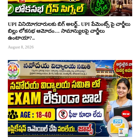
UPI వినియోగదారులకు బిగ్ అలర్ట్.. UPI పేమెంట్స్ పై చార్జీలు
బిల్లు లోకసభ ఆమోదం… సామాన్యులపై చార్జీలు
ఉంటాయా?..
August 8, 2026