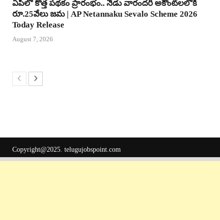
ఏపీలో కొత్త పథకం ప్రారంభం.. నేడు వారందరి అకౌంట్‌లలోకి
రూ.25వేలు జమ | AP Netannaku Sevalo Scheme 2026
Today Release
August 7, 2026
Copyright@2025.
telugujobspoint.com