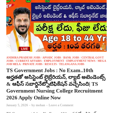
ANDHRA PRADESH JOBS
/
APSSDC JOBS
/
BANK JOBS
/
CENTRAL GOVT
JOBS
/
CURRENT AFFAIRS
/
EMPLOYMENT
/
EMPLOYMENT NEWS
/
MEGA
JOB MELA
/
PRIVATE JOBS
/
RESULTS
/
TELANGANA JOBS
TS Government Jobs : No Exam..10th
అర్హతతో అసిస్టెంట్ లైబ్రేరియన్, ల్యాబ్ అటెండెంట్స్
& ఆఫీస్ సబార్డినేట్నోటిఫికేషన్ వచ్చేసింది| TS
Government Nursing College Recruitment
2026 Apply Online Now
January 5, 2026
-
by
mohan
-
Leave a Comment