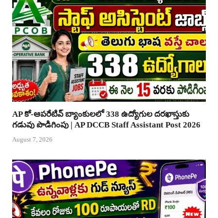
AP కో-ఆపరేటివ్ బ్యాంకులలో 338 ఉద్యోగుల దరఖాస్తుకు
గడువు పొడిగింపు | AP DCCB Staff Assistant Post 2026
August 7, 2026