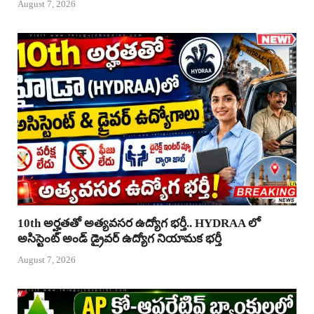
August 7, 2026
10th అర్హతతో అత్యవసర ఉద్యోగ భర్తీ.. HYDRAA లో
అసిస్టెంట్ అండ్ డ్రైవర్ ఉద్యోగ నియామక భర్తీ
August 7, 2026