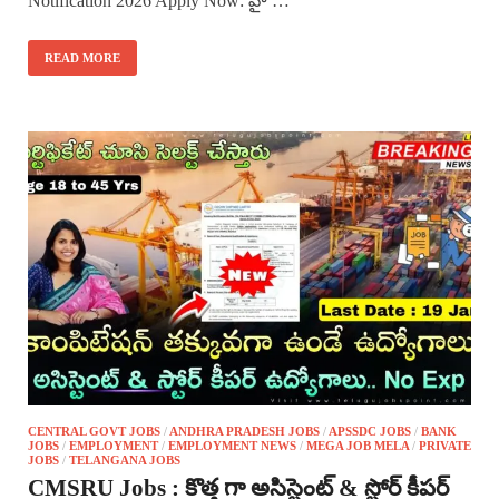
Notification 2026 Apply Now: హై …
READ MORE
CENTRAL GOVT JOBS
/
ANDHRA PRADESH JOBS
/
APSSDC JOBS
/
BANK
JOBS
/
EMPLOYMENT
/
EMPLOYMENT NEWS
/
MEGA JOB MELA
/
PRIVATE
JOBS
/
TELANGANA JOBS
CMSRU Jobs : కొత్త గా అసిస్టెంట్ & స్టోర్ కీపర్