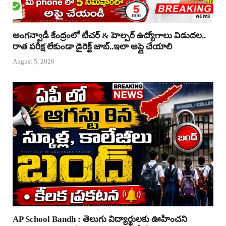
అంగన్వాడీ కేంద్రంలో టీచర్ & హెల్పర్ ఉద్యోగాలు విడుదల..
రాత పరీక్ష లేకుండా డైరెక్ట్ జాబ్..ఇలా అప్లై చేయాలి
August 5, 2026
AP School Bandh : తెలుగు విద్యార్థులకు ఊహించని