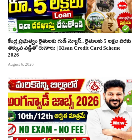
కేంద్ర ప్రభుత్వం రైతులకు గుడ్ న్యూస్.. రైతులకు 5 లక్షల వరకు
తక్కువ వడ్డీతో రుణాలు | Kisan Credit Card Scheme
2026
August 6, 2026