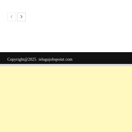
Copyright@2025.
telugujobspoint.com