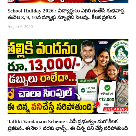
School Holiday 2026 : విద్యార్థులు ఎగిరి గంతేసే శుభవార్త.
ఈనెల 8, 9, 10న స్కూళ్లు స్కూళ్లకు సెలవు.. కీలక ప్రకటన
August 6, 2026
Talliki Vandanam Scheme : ఏపీ ప్రభుత్వం మరో కీలక
ప్రకటన.. ఈనెల 7 వరకు ఛాన్స్.. ఈ చిన్న పని చేస్తే సరిపోతుంది