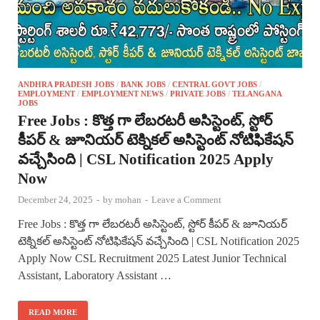
ANDHRA PRADESH JOBS
/
BANK JOBS
/
CENTRAL GOVT JOBS
/
EMPLOYMENT
/
EMPLOYMENT NEWS
/
PRIVATE JOBS
/
TELANGANA
JOBS
Free Jobs : కొత్త గా లేబరటరీ అసిస్టెంట్, స్టోర్
కీపర్ & జూనియర్ టెక్నికల్ అసిస్టెంట్ నోటిఫికేషన్
వచ్చేసింది | CSL Notification 2025 Apply
Now
December 24, 2025
-
by
mohan
-
Leave a Comment
Free Jobs : కొత్త గా లేబరటరీ అసిస్టెంట్, స్టోర్ కీపర్ & జూనియర్
టెక్నికల్ అసిస్టెంట్ నోటిఫికేషన్ వచ్చేసింది | CSL Notification 2025
Apply Now CSL Recruitment 2025 Latest Junior Technical
Assistant, Laboratory Assistant …
READ MORE