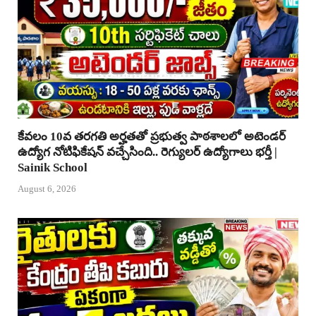
కేవలం 10వ తరగతి అర్హతతో ప్రభుత్వ పాఠశాలలో అటెండర్
ఉద్యోగ నోటిఫికేషన్ వచ్చేసింది.. రెగ్యులర్ ఉద్యోగాలు భర్తీ |
Sainik School
August 6, 2026