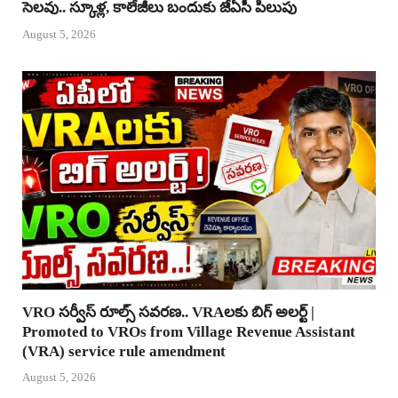
సెలవు.. స్కూళ్ల, కాలేజీలు బందుకు జేఏసీ పిలుపు
August 5, 2026
VRO సర్వీస్ రూల్స్ సవరణ.. VRAలకు బిగ్ అలర్ట్ |
Promoted to VROs from Village Revenue Assistant
(VRA) service rule amendment
August 5, 2026