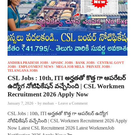
ANDHRA PRADESH JOBS
/
APSSDC JOBS
/
BANK JOBS
/
CENTRAL GOVT
JOBS
/
EMPLOYMENT NEWS
/
MEGA JOB MELA
/
PRIVATE JOBS
/
TELANGANA JOBS
CSL Jobs : 10th, ITI అర్హతతో కొత్త గా ఆపరేటర్
ఉద్యోగ నోటిఫికేషన్ వచ్చేసింది | CSL Workmen
Recruitment 2026 Apply Now
January 7, 2026
-
by
mohan
-
Leave a Comment
CSL Jobs : 10th, ITI అర్హతతో కొత్త గా ఆపరేటర్ ఉద్యోగ
నోటిఫికేషన్ వచ్చేసింది | CSL Workmen Recruitment 2026 Apply
Now Latest CSL Recruitment 2026 Latest WorkmenJob