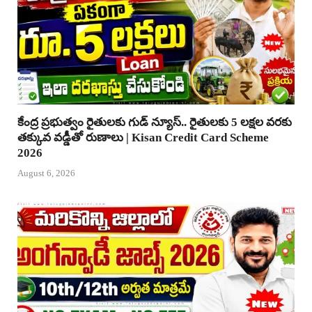
కేంద్ర ప్రభుత్వం రైతులకు గుడ్ న్యూస్.. రైతులకు 5 లక్షల వరకు
తక్కువ వడ్డీతో రుణాలు | Kisan Credit Card Scheme
2026
August 6, 2026