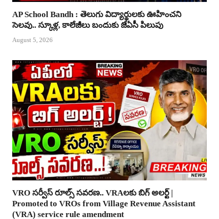
AP School Bandh : తెలుగు విద్యార్థులకు ఊహించని
సెలవు.. స్కూళ్ల, కాలేజీలు బందుకు జేఏసీ పిలుపు
August 5, 2026
VRO సర్వీస్ రూల్స్ సవరణ.. VRAలకు బిగ్ అలర్ట్ |
Promoted to VROs from Village Revenue Assistant
(VRA) service rule amendment