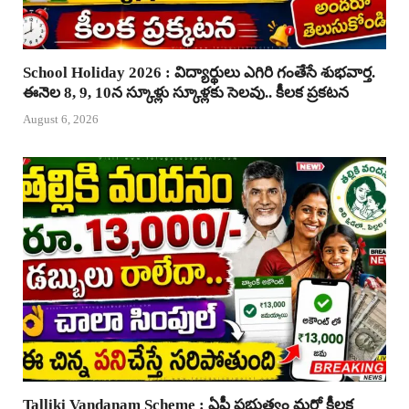
School Holiday 2026 : విద్యార్థులు ఎగిరి గంతేసే శుభవార్త.
ఈనెల 8, 9, 10న స్కూళ్లు స్కూళ్లకు సెలవు.. కీలక ప్రకటన
August 6, 2026
Talliki Vandanam Scheme : ఏపీ ప్రభుత్వం మరో కీలక