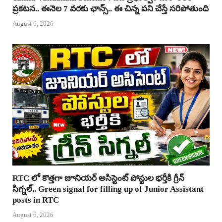
ప్రకటన.. ఈనెల 7 వరకు ఛాన్స్.. ఈ చిన్న పని చేస్తే సరిపోతుంది
August 6, 2026
RTC లో కొత్తగా జూనియర్ అసిస్టెంట్ పోస్టుల భర్తీకి గ్రీన్
సిగ్నల్.. Green signal for filling up of Junior Assistant
posts in RTC
August 6, 2026