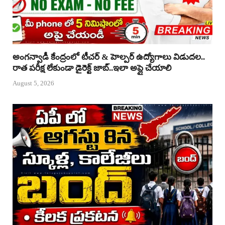
అంగన్వాడీ కేంద్రంలో టీచర్ & హెల్పర్ ఉద్యోగాలు విడుదల..
రాత పరీక్ష లేకుండా డైరెక్ట్ జాబ్..ఇలా అప్లై చేయాలి
August 5, 2026