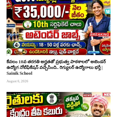
కేవలం 10వ తరగతి అర్హతతో ప్రభుత్వ పాఠశాలలో అటెండర్
ఉద్యోగ నోటిఫికేషన్ వచ్చేసింది.. రెగ్యులర్ ఉద్యోగాలు భర్తీ |
Sainik School
August 6, 2026