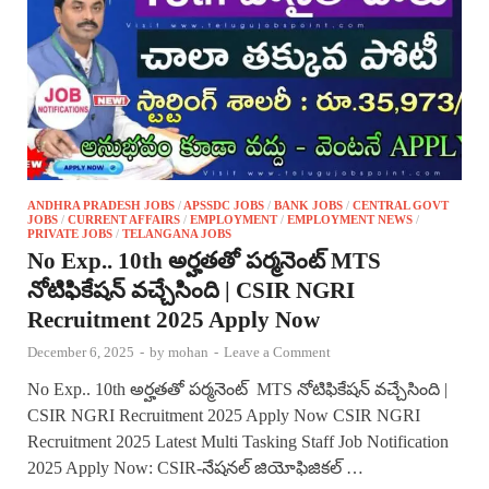
ANDHRA PRADESH JOBS
/
APSSDC JOBS
/
BANK JOBS
/
CENTRAL GOVT
JOBS
/
CURRENT AFFAIRS
/
EMPLOYMENT
/
EMPLOYMENT NEWS
/
PRIVATE JOBS
/
TELANGANA JOBS
No Exp.. 10th అర్హతతో పర్మనెంట్ MTS
నోటిఫికేషన్ వచ్చేసింది | CSIR NGRI
Recruitment 2025 Apply Now
December 6, 2025
-
by
mohan
-
Leave a Comment
No Exp.. 10th అర్హతతో పర్మనెంట్ MTS నోటిఫికేషన్ వచ్చేసింది |
CSIR NGRI Recruitment 2025 Apply Now CSIR NGRI
Recruitment 2025 Latest Multi Tasking Staff Job Notification
2025 Apply Now: CSIR-నేషనల్ జియోఫిజికల్ …