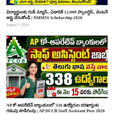
విద్యార్థులకు గుడ్ న్యూస్.. ఏడాదికి 12,000 స్కాలర్షిప్.. వెంటనే
అప్లై చేసుకోండి | NMMSS Scholarship 2026
August 7, 2026
AP కో-ఆపరేటివ్ బ్యాంకులలో 338 ఉద్యోగుల దరఖాస్తుకు
గడువు పొడిగింపు | AP DCCB Staff Assistant Post 2026