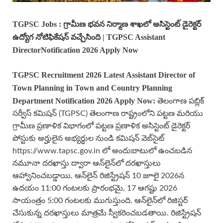
TGPSC Jobs : గ్రామీణ భవన నిర్మాణ శాఖలో అసిస్టెంట్ డైరెక్టర్
ఉద్యోగ నోటిఫికేషన్ వచ్చేసింది | TGPSC Assistant
DirectorNotification 2026 Apply Now
TGPSC Recruitment 2026 Latest Assistant Director of
Town Planning in Town and Country Planning
Department Notification 2026 Apply Now:
తెలంగాణ పబ్లిక్
సర్వీస్ కమిషన్ (TGPSC) తెలంగాణ రాష్ట్రంలోని పట్టణ మరియు
గ్రామీణ ప్రణాళిక విభాగంలో పట్టణ ప్రణాళిక అసిస్టెంట్ డైరెక్టర్
పోస్టుకు అర్హులైన అభ్యర్థుల నుండి కమిషన్ వెబ్‌సైట్
https://www.tapsc.gov.in లో అందుబాటులో ఉంచబడిన
నమూనా దరఖాస్తు ద్వారా ఆన్‌లైన్‌లో దరఖాస్తులు
ఆహ్వానించబడ్డాయి. ఆన్‌లైన్ రిజిస్ట్రేషన్ 10 జూలై 2026న
ఉదయం 11:00 గంటలకు ప్రారంభమై, 17 ఆగష్టు 2026
సాయంత్రం 5:00 గంటలకు ముగుస్తుంది. ఆన్‌లైన్‌లో రిజిస్టర్
చేసుకున్న దరఖాస్తులు మాత్రమే స్వీకరించబడతాయి. రిజిస్ట్రేషన్