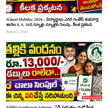
School Holiday 2026 : విద్యార్థులు ఎగిరి గంతేసే శుభవార్త.
ఈనెల 8, 9, 10న స్కూళ్లు స్కూళ్లకు సెలవు.. కీలక ప్రకటన
August 6, 2026
Talliki Vandanam Scheme : ఏపీ ప్రభుత్వం మరో కీలక