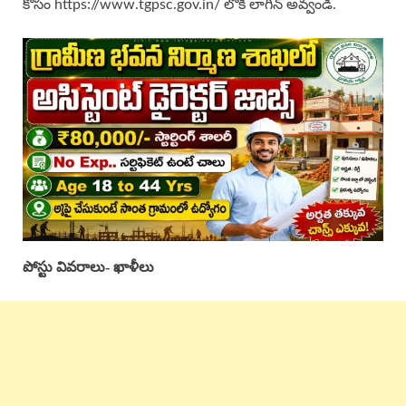
కోసం https://www.tgpsc.gov.in/ లోకి లాగిన్ అవ్వండి.
పోస్టు వివరాలు- ఖాళీలు