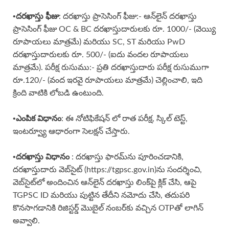
•దరఖాస్తు ఫీజు
: దరఖాస్తు ప్రాసెసింగ్ ఫీజు:- ఆన్‌లైన్ దరఖాస్తు
ప్రాసెసింగ్ ఫీజు OC & BC దరఖాస్తుదారులకు రూ. 1000/- (వెయ్యి
రూపాయలు మాత్రమే) మరియు SC, ST మరియు PwD
దరఖాస్తుదారులకు రూ. 500/- (ఐదు వందల రూపాయలు
మాత్రమే). పరీక్ష రుసుము:- ప్రతి దరఖాస్తుదారు పరీక్ష రుసుముగా
రూ.120/- (వంద ఇరవై రూపాయలు మాత్రమే) చెల్లించాలి, ఇది
క్రింది వాటికి లోబడి ఉంటుంది.
•ఎంపిక విధానం
: ఈ నోటిఫికేషన్ లో రాత పరీక్ష, స్కిల్ టెస్ట్,
ఇంటర్వ్యూ ఆధారంగా సెలక్షన్ చేస్తారు.
•దరఖాస్తు విధానం
: దరఖాస్తు ఫారమ్‌ను పూరించడానికి,
దరఖాస్తుదారు వెబ్‌సైట్ (https://tgpsc.gov.in)ను సందర్శించి,
వెబ్‌సైట్‌లో అందించిన ఆన్‌లైన్ దరఖాస్తు లింక్‌పై క్లిక్ చేసి, ఆపై
TGPSC ID మరియు పుట్టిన తేదీని నమోదు చేసి, తదుపరి
కొనసాగడానికి రిజిస్టర్డ్ మొబైల్ నంబర్‌కు వచ్చిన OTPతో లాగిన్
అవ్వాలి.