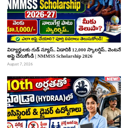
విద్యార్థులకు గుడ్ న్యూస్.. ఏడాదికి 12,000 స్కాలర్షిప్.. వెంటనే
అప్లై చేసుకోండి | NMMSS Scholarship 2026
August 7, 2026