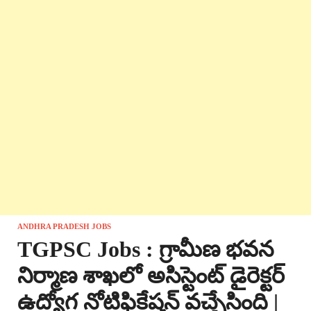
ANDHRA PRADESH JOBS
TGPSC Jobs : గ్రామీణ భవన
నిర్మాణ శాఖలో అసిస్టెంట్ డైరెక్టర్
ఉద్యోగ నోటిఫికేషన్ వచ్చేసింది |