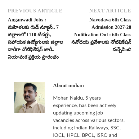
PREVIOUS ARTICLE
NEXT ARTICLE
Anganwadi Jobs :
Navodaya 6th Class
మహిళలకు గుడ్ న్యూస్.. 7
Admission 2027-28
జిల్లాలలో 1110 టీచర్లు,
Notification Out : 6th Class
సహాయక ఉద్యోగులకు జిల్లాల
నవోదయ ప్రవేశాలకు నోటిఫికేషన్
వారీగా నోటిఫికేషన్ జారీ..
వచ్చేసింది
నియామక ప్రక్రియ ప్రారంభం
About mohan
Mohan Naidu, 5 years
experience, has been actively
updating upcoming job
vacancies across various sectors,
including Indian Railways, SSC,
IOCL, HPCL, BPCL, ISRO and