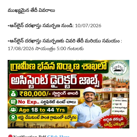
ముఖ్యమైన తేదీ వివరాలు
•ఆన్‌లైన్ దరఖాస్తు సమర్పణ నుండి
: 10/07/2026
•ఆన్‌లైన్ దరఖాస్తు సమర్పణకు చివరి తేదీ మరియు సమయం
:
17/08/2026 సాయంత్రం 5:00 గంటలకు