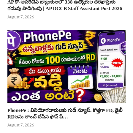
AP కో-ఆపరేటివ్ బ్యాంకులలో 338 ఉద్యోగుల దరఖాస్తుకు
గడువు పొడిగింపు | AP DCCB Staff Assistant Post 2026
August 7, 2026
PhonePe : వినియోగదారులకు గుడ్ న్యూస్. కొత్తగా FD, డైలీ
RDలను లాంచ్ చేసిన ఫోన్ పే…
August 7, 2026