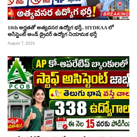
10th అర్హతతో అత్యవసర ఉద్యోగ భర్తీ.. HYDRAA లో
అసిస్టెంట్ అండ్ డ్రైవర్ ఉద్యోగ నియామక భర్తీ
August 7, 2026