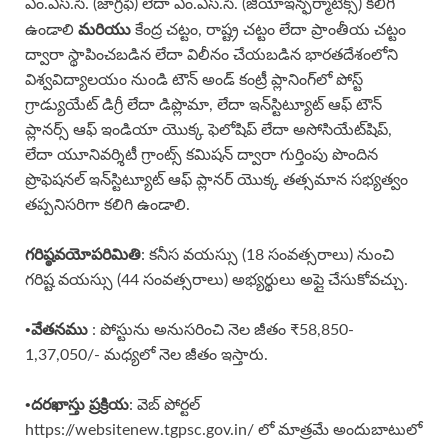
ఎం.ఎస్.సి. (జాగ్రఫీ) లేదా ఎం.ఎస్.సి. (జియోఇన్ఫర్మాటిక్స్) కలిగి
మరియు
ఉండాలి
కేంద్ర చట్టం, రాష్ట్ర చట్టం లేదా ప్రాంతీయ చట్టం
ద్వారా స్థాపించబడిన లేదా విలీనం చేయబడిన భారతదేశంలోని
విశ్వవిద్యాలయం నుండి టౌన్ అండ్ కంట్రీ ప్లానింగ్‌లో పోస్ట్
గ్రాడ్యుయేట్ డిగ్రీ లేదా డిప్లొమా, లేదా ఇన్‌స్టిట్యూట్ ఆఫ్ టౌన్
ప్లానర్స్ ఆఫ్ ఇండియా యొక్క ఫెలోషిప్ లేదా అసోసియేట్‌షిప్,
లేదా యూనివర్శిటీ గ్రాంట్స్ కమిషన్ ద్వారా గుర్తింపు పొందిన
ప్రొఫెషనల్ ఇన్‌స్టిట్యూట్ ఆఫ్ ప్లానర్ యొక్క తత్సమాన సభ్యత్వం
తప్పనిసరిగా కలిగి ఉండాలి.
గరిష్ఠవయోపరిమితి
: కనీస వయస్సు (18 సంవత్సరాలు) నుంచి
గరిష్ట వయస్సు (44 సంవత్సరాలు) అభ్యర్థులు అప్లై చేసుకోవచ్చు.
•వేతనము
: పోస్టును అనుసరించి నెల జీతం ₹58,850-
1,37,050/- మధ్యలో నెల జీతం ఇస్తారు.
•దరఖాస్తు ప్రక్రియ
: వెబ్ పోర్టల్
https://websitenew.tgpsc.gov.in/ లో మాత్రమే అందుబాటులో