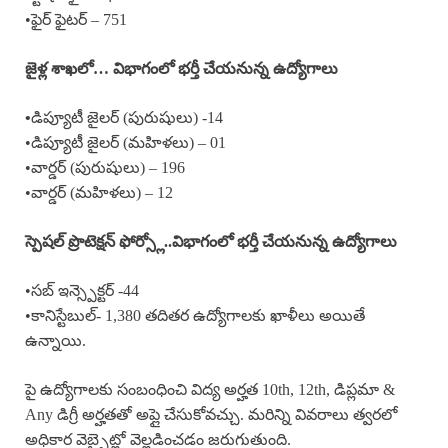
•ఫైర్ ఫైటర్ – 751
జైళ్ల శాఖలో… విభాగంలో భర్తీ చేయనున్న ఉద్యోగాలు
•
డిప్యూటీ జైలర్ (పురుషులు) -14
•డిప్యూటీ జైలర్ (మహిళలు) – 01
•వార్డర్ (పురుషులు) – 196
•వార్డర్ (మహిళలు) – 12
స్పెషల్ ప్రొటెక్షన్ ఫోర్స్లో..విభాగంలో భర్తీ చేయనున్న ఉద్యోగాలు
•సబ్ ఇన్స్పెక్టర్ -44
•కానిస్టేబుల్- 1,380 తదితర ఉద్యోగాలకు ఖాళీలు అయితే
ఉన్నాయి.
పై ఉద్యోగాలకు సంబంధించి విద్య అర్హత 10th, 12th, డిప్లమా &
Any డిగ్రీ అర్హతతో అప్లై చేసుకోవచ్చు. మరిన్ని వివరాలు త్వరలో
అధికార వెబ్సైట్లో వెల్లడించడం జరుగుతుంది.