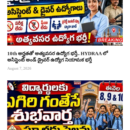
10th అర్హతతో అత్యవసర ఉద్యోగ భర్తీ.. HYDRAA లో
అసిస్టెంట్ అండ్ డ్రైవర్ ఉద్యోగ నియామక భర్తీ
August 7, 2026