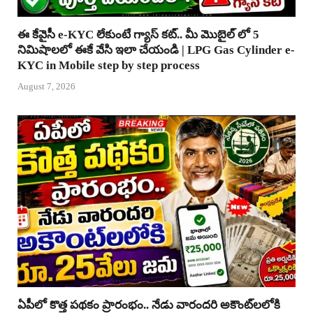
ఈ కేవైసీ e-KYC లేకుంటే గ్యాస్ కట్.. మీ మొబైల్ లో 5
నిమిషాలలో ఈకే వేసి ఇలా చేయండి | LPG Gas Cylinder e-
KYC in Mobile step by step process
August 7, 2026
ఏపీలో కొత్త పథకం ప్రారంభం.. నేడు వారందరి అకౌంట్‌లలోకి