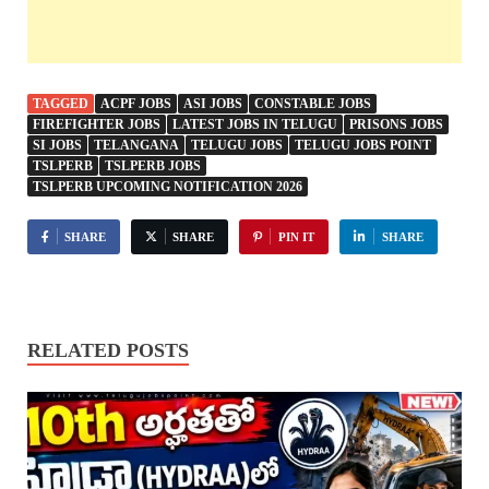
TAGGED
ACPF JOBS
ASI JOBS
CONSTABLE JOBS
FIREFIGHTER JOBS
LATEST JOBS IN TELUGU
PRISONS JOBS
SI JOBS
TELANGANA
TELUGU JOBS
TELUGU JOBS POINT
TSLPERB
TSLPERB JOBS
TSLPERB UPCOMING NOTIFICATION 2026
SHARE
SHARE
PIN IT
SHARE
RELATED POSTS