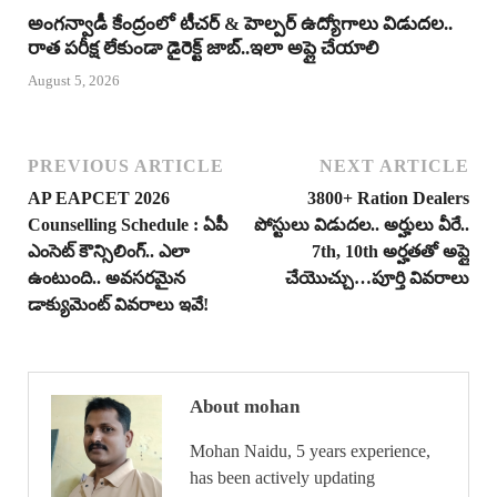
అంగన్వాడీ కేంద్రంలో టీచర్ & హెల్పర్ ఉద్యోగాలు విడుదల..
రాత పరీక్ష లేకుండా డైరెక్ట్ జాబ్..ఇలా అప్లై చేయాలి
August 5, 2026
PREVIOUS ARTICLE
NEXT ARTICLE
AP EAPCET 2026
3800+ Ration Dealers
Counselling Schedule : ఏపీ
పోస్టులు విడుదల.. అర్హులు వీరే..
ఎంసెట్ కౌన్సిలింగ్.. ఎలా
7th, 10th అర్హతతో అప్లై
ఉంటుంది.. అవసరమైన
చేయొచ్చు…పూర్తి వివరాలు
డాక్యుమెంట్ వివరాలు ఇవే!
About mohan
Mohan Naidu, 5 years experience,
has been actively updating