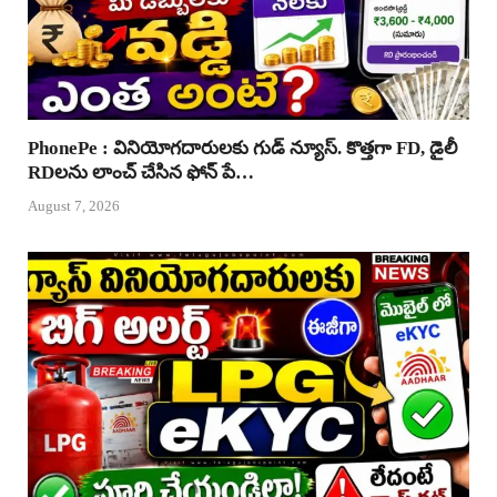
PhonePe : వినియోగదారులకు గుడ్ న్యూస్. కొత్తగా FD, డైలీ
RDలను లాంచ్ చేసిన ఫోన్ పే…
August 7, 2026