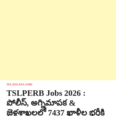
TELANGANA JOBS
TSLPERB Jobs 2026 :
పోలీస్, అగ్నిమాపక &
జైళ్లశాఖలలో 7437 ఖాళీల భర్తీకి