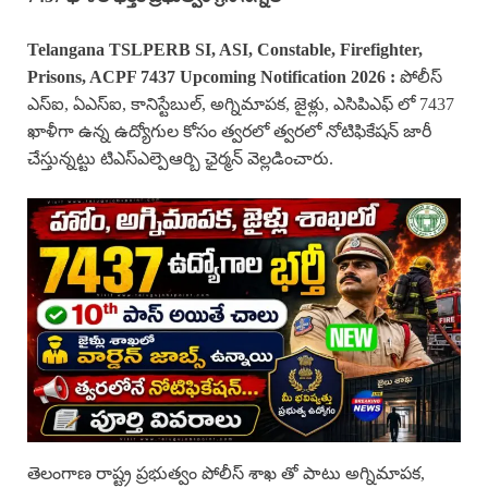
Telangana
TSLPERB
SI, ASI, Constable, Firefighter,
Prisons, ACPF
7437
Upcoming Notification 2026 :
పోలీస్
ఎస్ఐ, ఏఎస్ఐ, కానిస్టేబుల్, అగ్నిమాపక, జైళ్లు, ఎసిపిఎఫ్ లో 7437
ఖాళీగా ఉన్న ఉద్యోగుల కోసం త్వరలో త్వరలో నోటిఫికేషన్ జారీ
చేస్తున్నట్టు టిఎస్ఎల్పెఆర్బి ఛైర్మన్ వెల్లడించారు.
తెలంగాణ రాష్ట్ర ప్రభుత్వం పోలీస్ శాఖ తో పాటు అగ్నిమాపక,