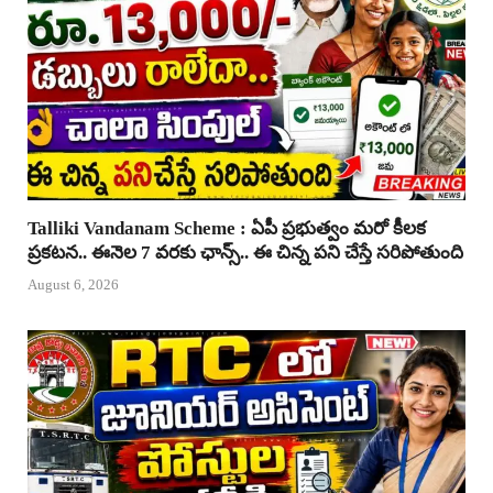
Talliki Vandanam Scheme : ఏపీ ప్రభుత్వం మరో కీలక
ప్రకటన.. ఈనెల 7 వరకు ఛాన్స్.. ఈ చిన్న పని చేస్తే సరిపోతుంది
August 6, 2026