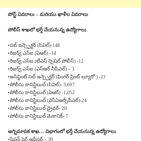
పోస్ట్ వివరాలు – మరియు ఖాళీల వివరాలు
పోలీస్ శాఖలో భర్తీ చేయనున్న ఉద్యోగాలు
•సబ్ ఇన్స్పెక్టర్ (సివిల్)-148
•రిజర్వ్ ఎస్ఐ (ఏఆర్) -14
•రిజర్వ్ ఎస్ఐ (టీఎస్ స్పెషల్ పోలీస్) -12
•రిజర్వ్ ఎస్ఐ (ఎస్ఆర్ సీపీఎల్) – 3
•అసిస్టెంట్ సబ్ ఇన్స్పెక్టర్ (ఫింగర్ ప్రింట్ బ్యూరో ) -23
•పోలీసు కానిస్టేబుల్ (సివిల్)- 3,697
•పోలీసు కానిస్టేబుల్ (ఏఆర్) -1,052
•పోలీసు కానిస్టేబుల్ (ఎస్ఏఆర్సీపీఎల్)-24
•పోలీసు కానిస్టేబుల్ డ్రైవర్- 20
•పోలీసు కానిస్టేబుల్ మెకానిక్- 7
అగ్నిమాపక శాఖ… విభాగంలో భర్తీ చేయనున్న ఉద్యోగాలు
•స్టేషన్ ఫైర్ ఆఫీసర్ – 39