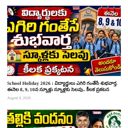
School Holiday 2026 : విద్యార్థులు ఎగిరి గంతేసే శుభవార్త.
ఈనెల 8, 9, 10న స్కూళ్లు స్కూళ్లకు సెలవు.. కీలక ప్రకటన
August 6, 2026