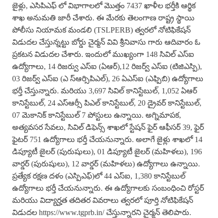
జైళ్లు, ఎసిపిఎఫ్ లో విభాగాలలో మొత్తం 7437 ఖాళీల భర్తీకి ఆర్థిక
శాఖ అనుమతి జారీ చేశారు. ఈ మేరకు తెలంగాణ రాష్ట్ర స్థాయి
పోలీసు నియామక మండలి (TSLPERB) త్వరలో నోటిఫికేషన్
విడుదల చేస్తున్నట్టు బోర్డు చైర్మన్ వివి శ్రీనివాసు గారు ఆదివారం ఓ
ప్రకటన విడుదల చేశారు. ఇందులో ముఖ్యంగా 148 సివిల్ ఎస్ఐ
ఉద్యోగాలు, 14 రిజర్వు ఎస్ఐ (ఏఆర్),12 రిజర్వ్ ఎస్ఐ (టిజిఎస్పి),
03 రిజర్వ్ ఎస్ఐ (ఎ స్ఆర్సిపిఎల్), 26 ఏఎస్ఐ (ఎఫ్పిబి) ఉద్యోగాలు
భర్తీ చేస్తున్నారు. మరియు 3,697 సివిల్ కానిస్టేబుల్, 1,052 ఏఆర్
కానిస్టేబుల్, 24 ఎస్ఆర్సీ పిఎల్ కానిస్టేబుల్, 20 డ్రైవర్ కానిస్టేబుల్,
07 మెకానిక్ కానిస్టేబుల్ 7 పోస్టులు ఉన్నాయి. అగ్నిమాపక,
అత్యవసర సేవలు, సివిల్ డిఫెన్స్ శాఖలో స్టేషన్ ఫైర్ ఆఫీసర్ 39, ఫైర్
ఫైటర్ 751 ఉద్యోగాలు భర్తీ చేయనున్నారు. అలాగే జైళ్లు శాఖలో 14
డిప్యూటీ జైలర్ (పురుషులు), 01 డిప్యూటీ జైలర్ (మహిళలు), 196
వార్డర్ (పురుషులు), 12 వార్డర్ (మహిళలు) ఉద్యోగాలు ఉన్నాయి.
ప్రత్యేక రక్షణ దళం (ఎస్పిఎఫ్)లో 44 ఎస్ఐ, 1,380 కానిస్టేబుల్
ఉద్యోగాలు భర్తీ చేయనున్నారు. ఈ ఉద్యోగాలకు సంబంధించి రోస్టర్
మరియు విద్యార్హత తదితర వివరాలు త్వరలో పూర్తి నోటిఫికేషన్
విడుదల https://www.tgprb.in/ చేస్తున్నారని చైర్మన్ తెలిపారు.