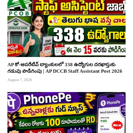
AP కో-ఆపరేటివ్ బ్యాంకులలో 338 ఉద్యోగుల దరఖాస్తుకు
గడువు పొడిగింపు | AP DCCB Staff Assistant Post 2026
August 7, 2026