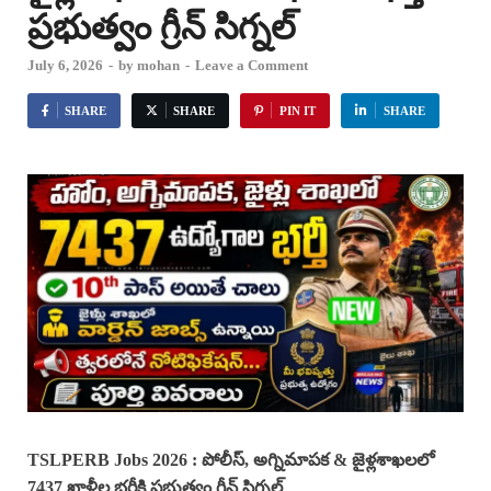
ప్రభుత్వం గ్రీన్ సిగ్నల్
July 6, 2026
-
by
mohan
-
Leave a Comment
SHARE
SHARE
PIN IT
SHARE
TSLPERB Jobs 2026 : పోలీస్, అగ్నిమాపక & జైళ్లశాఖలలో
7437 ఖాళీల భర్తీకి ప్రభుత్వం గ్రీన్ సిగ్నల్