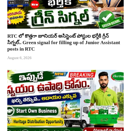
RTC లో కొత్తగా జూనియర్ అసిస్టెంట్ పోస్టుల భర్తీకి గ్రీన్
సిగ్నల్.. Green signal for filling up of Junior Assistant
posts in RTC
August 6, 2026