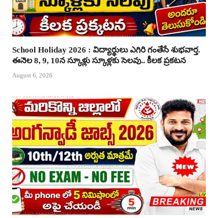
School Holiday 2026 : విద్యార్థులు ఎగిరి గంతేసే శుభవార్త.
ఈనెల 8, 9, 10న స్కూళ్లు స్కూళ్లకు సెలవు.. కీలక ప్రకటన
August 6, 2026