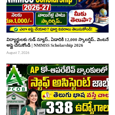
విద్యార్థులకు గుడ్ న్యూస్.. ఏడాదికి 12,000 స్కాలర్షిప్.. వెంటనే
అప్లై చేసుకోండి | NMMSS Scholarship 2026
August 7, 2026