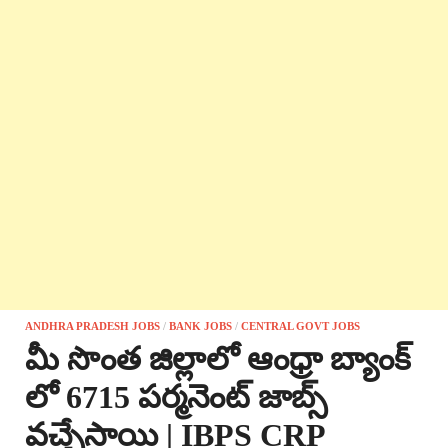
ANDHRA PRADESH JOBS
/
BANK JOBS
/
CENTRAL GOVT JOBS
మీ సొంత జిల్లాలో ఆంధ్రా బ్యాంక్
లో 6715 పర్మనెంట్ జాబ్స్
వచ్చేసాయి | IBPS CRP