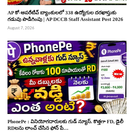
AP కో-ఆపరేటివ్ బ్యాంకులలో 338 ఉద్యోగుల దరఖాస్తుకు
గడువు పొడిగింపు | AP DCCB Staff Assistant Post 2026
August 7, 2026
PhonePe : వినియోగదారులకు గుడ్ న్యూస్. కొత్తగా FD, డైలీ
RDలను లాంచ్ చేసిన ఫోన్ పే…