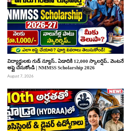
విద్యార్థులకు గుడ్ న్యూస్.. ఏడాదికి 12,000 స్కాలర్షిప్.. వెంటనే
అప్లై చేసుకోండి | NMMSS Scholarship 2026
August 7, 2026