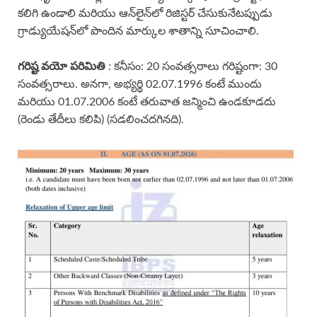
కలిగి ఉండాలి మరియు ఆన్‌లైన్‌లో రిజిస్టర్ చేసుకునేటప్పుడు
గ్రాడ్యుయేషన్‌లో పొందిన మార్కుల శాతాన్ని సూచించాలి.
గరిష్ట వయో పరిమితి
: కనీసం: 20 సంవత్సరాలు గరిష్టంగా: 30
సంవత్సరాలు. అనగా, అభ్యర్థి 02.07.1996 కంటే ముందు
మరియు 01.07.2006 కంటే తరువాత జన్మించి ఉండకూడదు
(రెండు తేదీలు కలిపి) (సడలించదగినది).