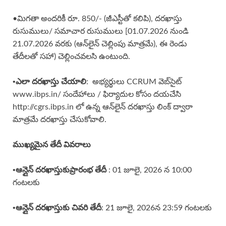
•మిగతా అందరికీ రూ. 850/- (జీఎస్టీతో కలిపి), దరఖాస్తు
రుసుములు/ సమాచార రుసుములు [01.07.2026 నుండి
21.07.2026 వరకు (ఆన్‌లైన్ చెల్లింపు మాత్రమే), ఈ రెండు
తేదీలతో సహా) చెల్లించవలసి ఉంటుంది.
•
ఎలా దరఖాస్తు చేయాలి
: అభ్యర్థులు CCRUM వెబ్‌సైట్
www.ibps.in/ సందేహాలు / ఫిర్యాదుల కోసం దయచేసి
http://cgrs.ibps.in లో ఉన్న ఆన్‌లైన్ దరఖాస్తు లింక్ ద్వారా
మాత్రమే దరఖాస్తు చేసుకోవాలి.
ముఖ్యమైన తేదీ వివరాలు
•
ఆన్లైన్ దరఖాస్తుకు
ప్రారంభ తేదీ
: 01 జూలై, 2026 న 10:00
గంటలకు
•
ఆన్లైన్ దరఖాస్తుకు చివరి తేదీ
: 21 జూలై, 2026న 23:59 గంటలకు