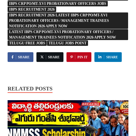
IBPS CRP PO/MT-XVI PROBATIONARY OFFICERS JOBS
IBPS RECRUITMENT 2026
IBPS RECRUITMENT 2026 LATEST IBPS CRP PO/MT-XVI
PROBATIONARY OFFICERS / MANAGEMENT TRAINEES
NOTIFICATION 2026 APPLY NOW
LATEST IBPS CRP PO/MT-XVI PROBATIONARY OFFICERS /
MANAGEMENT TRAINEES NOTIFICATION 2026 APPLY NOW
TELUGU FREE JOBS
TELUGU JOBS POINT
SHARE
SHARE
PIN IT
SHARE
RELATED POSTS