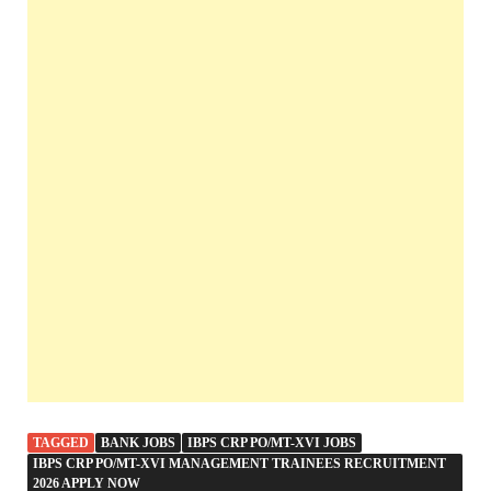
TAGGED
BANK JOBS
IBPS CRP PO/MT-XVI JOBS
IBPS CRP PO/MT-XVI MANAGEMENT TRAINEES RECRUITMENT
2026 APPLY NOW