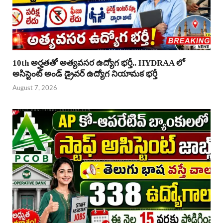
10th అర్హతతో అత్యవసర ఉద్యోగ భర్తీ.. HYDRAA లో
అసిస్టెంట్ అండ్ డ్రైవర్ ఉద్యోగ నియామక భర్తీ
August 7, 2026