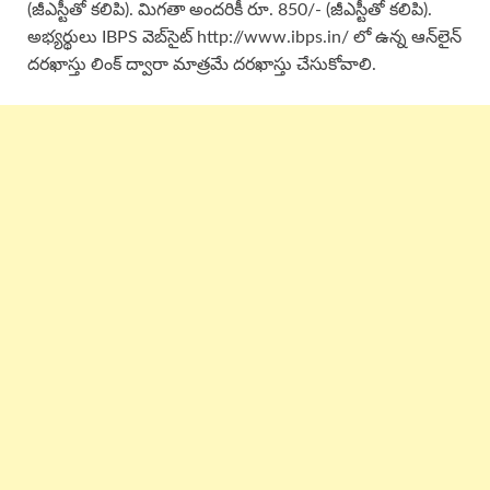
(జీఎస్టీతో కలిపి). మిగతా అందరికీ రూ. 850/- (జీఎస్టీతో కలిపి).
అభ్యర్థులు IBPS వెబ్‌సైట్ http://www.ibps.in/ లో ఉన్న ఆన్‌లైన్
దరఖాస్తు లింక్ ద్వారా మాత్రమే దరఖాస్తు చేసుకోవాలి.