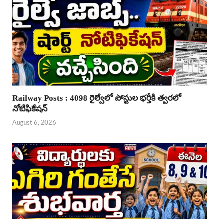
Railway Posts : 4098 రైల్వేలో పోస్టుల భర్తీకి త్వరలో
నోటిఫికేషన్
August 6, 2026