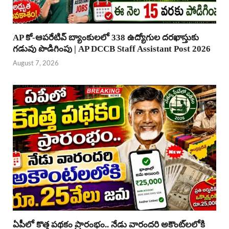
AP కో-ఆపరేటివ్ బ్యాంకులలో 338 ఉద్యోగుల దరఖాస్తుకు
గడువు పొడిగింపు | AP DCCB Staff Assistant Post 2026
August 7, 2026
ఏపీలో కొత్త పథకం ప్రారంభం.. నేడు వారందరి అకౌంట్‌లలోకి