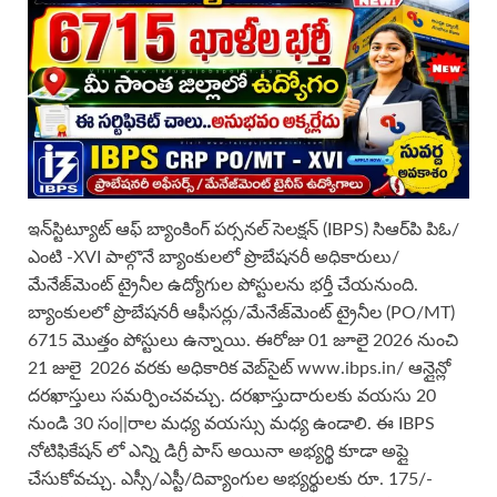
ఇన్‌స్టిట్యూట్ ఆఫ్ బ్యాంకింగ్ పర్సనల్ సెలక్షన్ (IBPS) సిఆర్‌పి పిఓ/
ఎంటి -XVI పాల్గొనే బ్యాంకులలో ప్రొబేషనరీ అధికారులు/
మేనేజ్‌మెంట్ ట్రైనీల ఉద్యోగుల పోస్టులను భర్తీ చేయనుంది.
బ్యాంకులలో ప్రొబేషనరీ ఆఫీసర్లు/మేనేజ్‌మెంట్ ట్రైనీల (PO/MT)
6715 మొత్తం పోస్టులు ఉన్నాయి. ఈరోజు 01 జూలై 2026 నుంచి
21 జులై 2026 వరకు అధికారిక వెబ్‌సైట్ www.ibps.in/ ఆన్లైన్లో
దరఖాస్తులు సమర్పించవచ్చు. దరఖాస్తుదారులకు వయసు 20
నుండి 30 సం||రాల మధ్య వయస్సు మధ్య ఉండాలి. ఈ IBPS
నోటిఫికేషన్ లో ఎన్ని డిగ్రీ పాస్ అయినా అభ్యర్థి కూడా అప్లై
చేసుకోవచ్చు. ఎస్సీ/ఎస్టీ/దివ్యాంగుల అభ్యర్థులకు రూ. 175/-