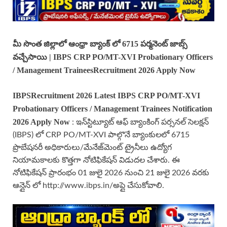
మీ సొంత జిల్లాలో ఆంధ్రా బ్యాంక్ లో 6715 పర్మనెంట్ జాబ్స్
వచ్చేసాయి | IBPS CRP PO/MT-XVI Probationary Officers
/ Management TraineesRecruitment 2026 Apply Now
IBPS
Recruitment 2026 Latest
IBPS
CRP PO/MT-XVI
Probationary Officers / Management Trainees
Notification
2026 Apply Now
: ఇన్‌స్టిట్యూట్ ఆఫ్ బ్యాంకింగ్ పర్సనల్ సెలక్షన్
(IBPS) లో CRP PO/MT-XVI పాల్గొనే బ్యాంకులలో 6715
ప్రొబేషనరీ అధికారులు/మేనేజ్‌మెంట్ ట్రైనీలు ఉద్యోగ
నియామకాలకు కొత్తగా నోటిఫికేషన్ విడుదల చేశారు. ఈ
నోటిఫికేషన్ ప్రారంభం 01 జులై 2026 నుంచి 21 జులై 2026 వరకు
ఆన్లైన్ లో http://www.ibps.in/అప్లై చేసుకోవాలి.