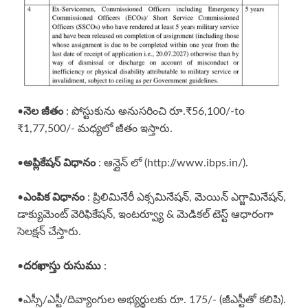
నెల జీతం
•
: పోస్టుకును అనుసరించి రూ.₹56,100/-to
₹1,77,500/- మధ్యలో జీతం ఇస్తారు.
అప్లికేషన్ విధానం
•
: ఆన్లైన్ లో (http://www.ibps.in/).
ఎంపిక విధానం
•
: ప్రిలిమినేరీ ఎక్సమినేషన్, మెయిన్ ఎగ్జామినేషన్,
డాక్యుమెంట్ వెరిఫికేషన్, ఇంటర్వ్యూ & మెడికల్ టెస్ట్ ఆధారంగా
సెలక్షన్ చేస్తారు.
దరఖాస్తు రుసుము
•
:
•ఎస్సీ/ఎస్టీ/దివ్యాంగుల అభ్యర్థులకు రూ. 175/- (జీఎస్టీతో కలిపి).