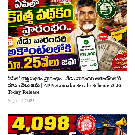
ఏపీలో కొత్త పథకం ప్రారంభం.. నేడు వారందరి అకౌంట్‌లలోకి
రూ.25వేలు జమ | AP Netannaku Sevalo Scheme 2026
Today Release
August 7, 2026