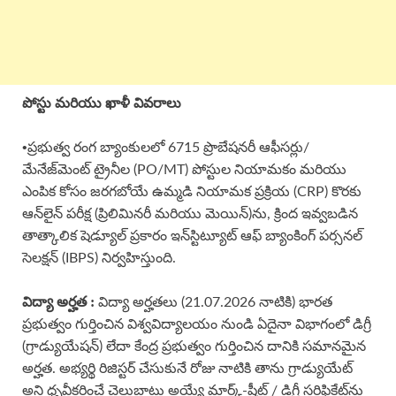
పోస్టు మరియు ఖాళీ వివరాలు
•
ప్రభుత్వ రంగ బ్యాంకులలో 6715 ప్రొబేషనరీ ఆఫీసర్లు/
మేనేజ్‌మెంట్ ట్రైనీల (PO/MT) పోస్టుల నియామకం మరియు
ఎంపిక కోసం జరగబోయే ఉమ్మడి నియామక ప్రక్రియ (CRP) కొరకు
ఆన్‌లైన్ పరీక్ష (ప్రిలిమినరీ మరియు మెయిన్)ను, క్రింద ఇవ్వబడిన
తాత్కాలిక షెడ్యూల్ ప్రకారం ఇన్‌స్టిట్యూట్ ఆఫ్ బ్యాంకింగ్ పర్సనల్
సెలక్షన్ (IBPS) నిర్వహిస్తుంది.
విద్యా అర్హత :
విద్యా అర్హతలు (21.07.2026 నాటికి) భారత
ప్రభుత్వం గుర్తించిన విశ్వవిద్యాలయం నుండి ఏదైనా విభాగంలో డిగ్రీ
(గ్రాడ్యుయేషన్) లేదా కేంద్ర ప్రభుత్వం గుర్తించిన దానికి సమానమైన
అర్హత. అభ్యర్థి రిజిస్టర్ చేసుకునే రోజు నాటికి తాను గ్రాడ్యుయేట్
అని ధృవీకరించే చెల్లుబాటు అయ్యే మార్క్-షీట్ / డిగ్రీ సర్టిఫికేట్‌ను