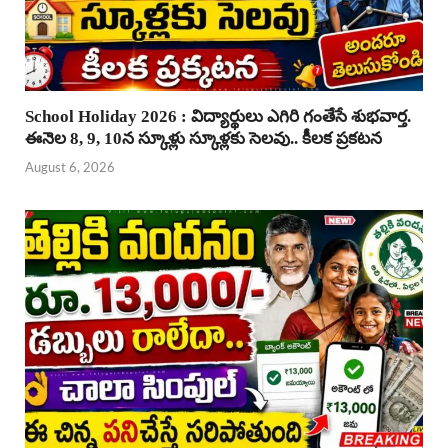
School Holiday 2026 : విద్యార్థులు ఎగిరి గంతేసే శుభవార్త.
ఈనెల 8, 9, 10న స్కూళ్లు స్కూళ్లకు సెలవు.. కీలక ప్రకటన
August 6, 2026