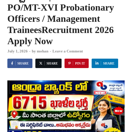
PO/MT-XVI Probationary
Officers / Management
TraineesRecruitment 2026
Apply Now
July 1, 2026
-
by
mohan
-
Leave a Comment
SHARE
SHARE
PIN IT
SHARE