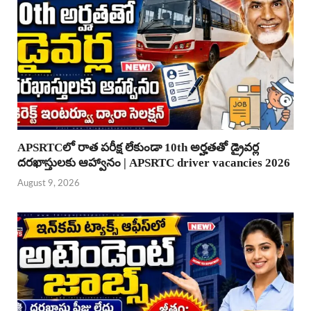
APSRTCలో రాత పరీక్ష లేకుండా 10th అర్హతతో డ్రైవర్ల
దరఖాస్తులకు ఆహ్వానం | APSRTC driver vacancies 2026
August 9, 2026