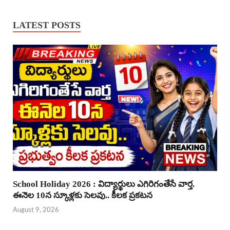
LATEST POSTS
School Holiday 2026 : విద్యార్థులు ఎగిరిగంతేసే వార్త.
ఈనెల 10న స్కూళ్లకు సెలవు.. కీలక ప్రకటన
August 9, 2026