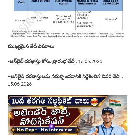
ముఖ్యమైన తేదీ వివరాలు
•ఆన్‌లైన్ దరఖాస్తు కోసం ప్రారంభ తేదీ
: 16.05.2026
ఆన్‌లైన్ దరఖాస్తులను సమర్పించడానికి నిర్దేశించిన చివరి తేదీ
•
::
15.06.2026