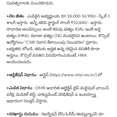
సంవత్సరాలకు మించకూడదు.
నెల జీతం
•
: ఎంపికైన అభ్యర్థులకు రూ.18,000-56,900/- స్కేల్ 1
శాలరీ ఇస్తారు. అన్నీ కలిపి స్టార్టింగ్ సాలరీ ₹33,840/- ఇస్తారు.
సాధారణ అలవెన్సులు అంటే కరువు భత్యం (DA), ఇంటి అద్దె
భత్యం (HRA), రవాణా భత్యం (TA) మొదలైనవి ఉంటాయి. కౌన్సిల్
ఉద్యోగులు “CSIR నివాస కేటాయింపు నిబంధనల” ప్రకారం,
లభ్యతకు లోబడి, తమకు అర్హత ఉన్న రకమైన వసతికి కూడా
అర్హులు. కౌన్సిల్ వసతిని వినియోగించుకుంటే, HRA
అందించబడదు.
అప్లికేషన్ విధానం
•
: ఆన్లైన్ (https://www.niist.res.in/) లో
ఎంపిక విధానం
•
: OMR ఆధారిత ఆబ్జెక్టివ్ టైప్ మల్టిపుల్ ఛాయిస్
పరీక్ష, మెడికల్ టెస్ట్, డాక్యుమెంట్ వెరిఫికేషన్ & ఇంటర్వ్యూ
ఆధారంగా సెలక్షన్ చేస్తారు.
దరఖాస్తు రుసుము
•
: రిజర్వేషన్ లేని/ఓబీసీ/ఈడబ్ల్యూఎస్ రూ.