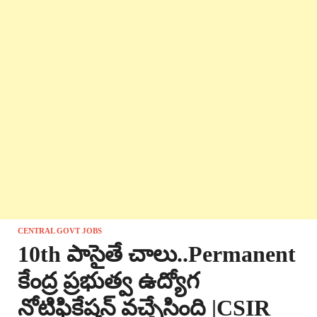
CENTRAL GOVT JOBS
10th పాసైతే చాలు..Permanent
కేంద్ర ప్రభుత్వ ఉద్యోగ
నోటిఫికేషన్ వచ్చేసింది |CSIR