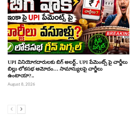
UPI వినియోగదారులకు బిగ్ అలర్ట్.. UPI పేమెంట్స్ పై చార్జీలు
బిల్లు లోకసభ ఆమోదం… సామాన్యులపై చార్జీలు
ఉంటాయా?..
August 8, 2026