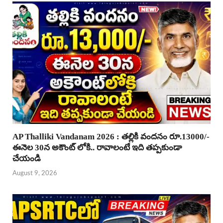
AP Thalliki Vandanam 2026 : తల్లికి వందనం రూ.13000/-
ఈనెల 30న అకౌంట్ లోకి.. రావాలంటే ఇది తప్పకుండా
చేయండి
August 9, 2026