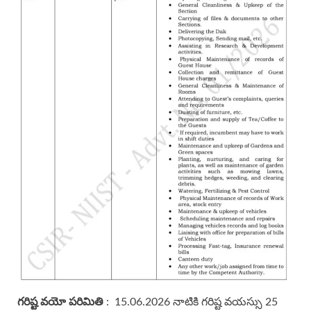
గరిష్ట వయో పరిమితి
: 15.06.2026 నాటికి గరిష్ట వయస్సు 25