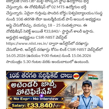
టెక్నాలజీ (NIIST)లో మల్టీ-టాస్కింగ్ స్టాఫ్ ఉద్యోగాలు భర్తీ
చేస్తున్నారు. ఈ నోటిఫికేషన్ లో 02 MTS ఉద్యోగుల భర్తీ
చేస్తున్నారు. ఏదైనా గుర్తింపు పొందిన బోర్డు/విశ్వవిద్యాలయం/సంస్థ
నుండి 10వ తరగతి లేదా ఇంటర్మీడియట్ పాస్ అయిన అభ్యర్థులు
అప్లై చేసుకోవచ్చు. వయస్సు 18 – 25 సంవత్సరాలు. ఈ
నోటిఫికేషన్ సెలెక్ట్ అయితే ₹33,840/- స్టార్టింగ్ శాలరీ ఇస్తారు.
అర్హులైన అభ్యర్థులు CSIR-NIIST వెబ్‌సైట్
https://www.niist.res.in/ ద్వారా ఆన్‌లైన్‌లో దరఖాస్తు
చేసుకోవాలి. ఆన్‌లైన్ దరఖాస్తు కోసం లింక్ CSIR-NIIST వెబ్‌సైట్‌లో
16.05.2026 (ఉదయం 9:00 గంటల) నుండి 15.06.2026
సాయంత్రం 5.30 గంటల వరకు అందుబాటులో ఉంటుంది.