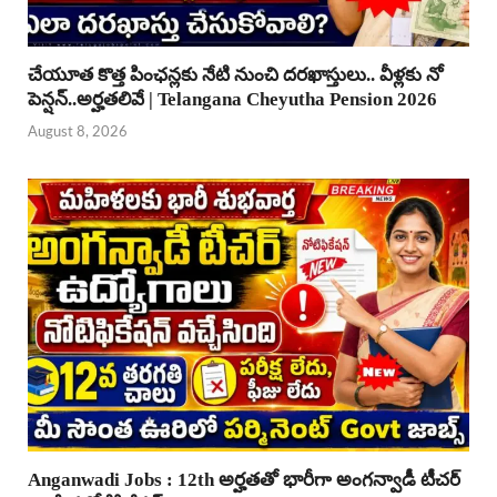
చేయూత కొత్త పింఛన్లకు నేటి నుంచి దరఖాస్తులు.. వీళ్లకు నో
పెన్షన్..అర్హతలివే | Telangana Cheyutha Pension 2026
August 8, 2026
Anganwadi Jobs : 12th అర్హతతో భారీగా అంగన్వాడీ టీచర్