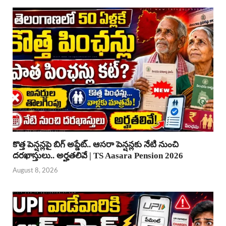
కొత్త పెన్షన్లపై బిగ్ అప్డేట్.. ఆసరా పెన్షన్లకు నేటి నుంచి
దరఖాస్తులు.. అర్హతలివే | TS Aasara Pension 2026
August 8, 2026