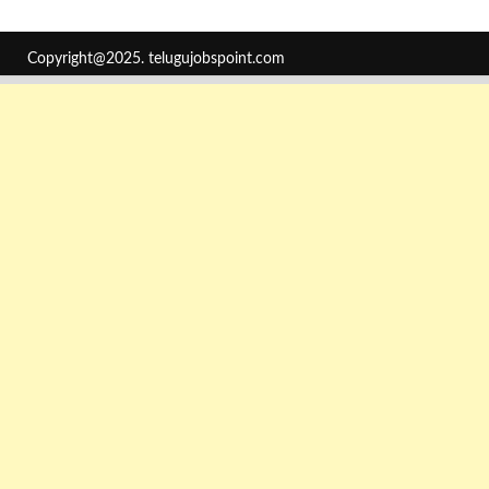
Copyright@2025.
telugujobspoint.com