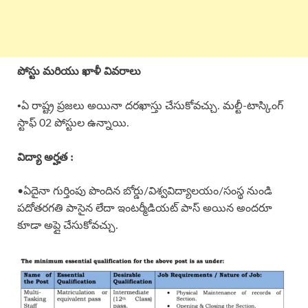
పోస్టు మరియు ఖాళీ వివరాలు
•
ఏ రాష్ట్ర ప్రజలు అయినా దరఖాస్తు చేసుకోవచ్చు. మల్టీ-టాస్కింగ్
స్టాఫ్ 02 పోస్టుల ఉన్నాయి.
విద్యా అర్హత :
•ఏదైనా గుర్తింపు పొందిన బోర్డు/విశ్వవిద్యాలయం/సంస్థ నుండి
పదోతరగతి పాసైన లేదా ఇంటర్మీడియట్ పాస్ అయిన అందరూ
కూడా అప్లై చేసుకోవచ్చు.