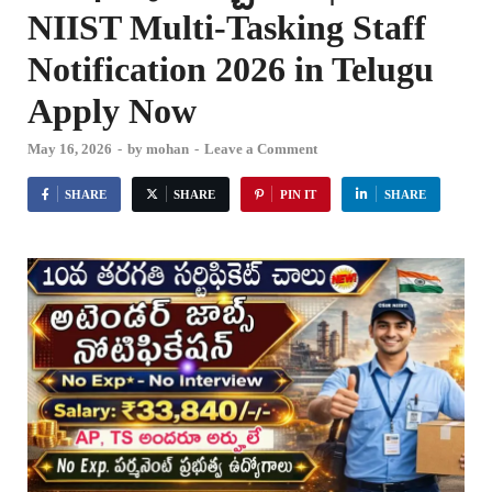
NIIST Multi-Tasking Staff
Notification 2026 in Telugu
Apply Now
May 16, 2026
-
by
mohan
-
Leave a Comment
SHARE
SHARE
PIN IT
SHARE