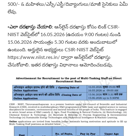
500/- & మహిళలు/ఎస్సీ/ఎస్టీ/దివ్యాంగులు/మాజీ సైనికులు ఏమీ
లేవు.
•
ఎలా దరఖాస్తు చేయాలి
: ఆన్‌లైన్ దరఖాస్తు కోసం లింక్ CSIR-
NIIST వెబ్‌సైట్‌లో 16.05.2026 (ఉదయం 9:00 గంటల) నుండి
15.06.2026 సాయంత్రం 5.30 గంటల వరకు అందుబాటులో
ఉంటుంది. అర్హులైన అభ్యర్థులు CSIR-NIIST వెబ్‌సైట్
https://www.niist.res.in/ ద్వారా ఆన్‌లైన్‌లో దరఖాస్తు
చేసుకోవాలి. ఇతర దరఖాస్తు విధానాలు ఆమోదించబడవు.