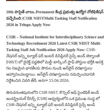
10th పాసైతే చాలు..
Permanent కేంద్ర ప్రభుత్వ ఉద్యోగ నోటిఫికేషన్
వచ్చేసింది
|
CSIR NIIST
Multi-Tasking Staff
Notification
2026 in Telugu Apply Now
CSIR – National Institute for Interdisciplinary Science and
Technology Recruitment 2026 Latest CSIR NIIST Multi-
Tasking Staff Job Notification 2026 Apply Now
: CSIR-
నేషనల్ ఇన్స్టిట్యూట్ ఫర్ ఇంటర్ డిసిప్లినరీ సైన్స్ అండ్ టెక్నాలజీ
(NIIST) లో డైరెక్ట్ పద్ధతిలో మల్టీ-టాస్కింగ్ స్టాఫ్ పోస్టుల భర్తీకి ఆసక్తి
గల నిజమైన భారతీయ పౌరుల నుండి ఆన్‌లైన్ దరఖాస్తులు
ఆహ్వానించబడ్డాయి. ఆన్‌లైన్ దరఖాస్తులను సమర్పించడానికి
నిర్దేశించిన చివరి తేదీ, అనగా 15.06.2026.
తిరువనంతపురంలోని CSIR NIIST, కౌన్సిల్ ఆఫ్ సైంటిఫిక్ అండ్
ఇండస్ట్రియల్ రీసెర్చ్ (CSIR) ఆధ్వర్యంలోని ఒక ప్రముఖ సంస్థ లో
CSIR-నేషనల్ ఇన్స్టిట్యూట్ ఫర్ ఇంటర్ డిసిప్లినరీ సైన్స్ అండ్