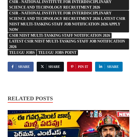
CSIR - NATIONAL INSTITUTE FOR INTERDISCIPLINARY
SCIENCE AND TECHNOLOGY RECRUITMENT 2026
CSIR - NATIONAL INSTITUTE FOR INTERDISCIPLINARY
SCIENCE AND TECHNOLOGY RECRUITMENT 2026 LATEST CSIR
NIIST MULTI-TASKING STAFF JOB NOTIFICATION 2026 APPLY
NOW
CSIR NIIST MULTI-TASKING STAFF NOTIFICATION 2026
LATEST CSIR NIIST MULTI-TASKING STAFF JOB NOTIFICATION
2026
TELUGU JOBS
TELUGU JOBS POINT
SHARE
SHARE
PIN IT
SHARE
RELATED POSTS