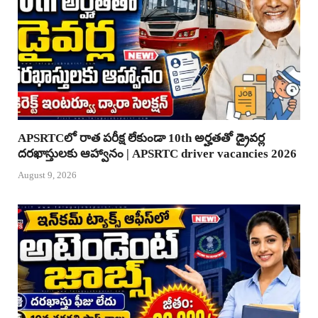
APSRTCలో రాత పరీక్ష లేకుండా 10th అర్హతతో డ్రైవర్ల
దరఖాస్తులకు ఆహ్వానం | APSRTC driver vacancies 2026
August 9, 2026