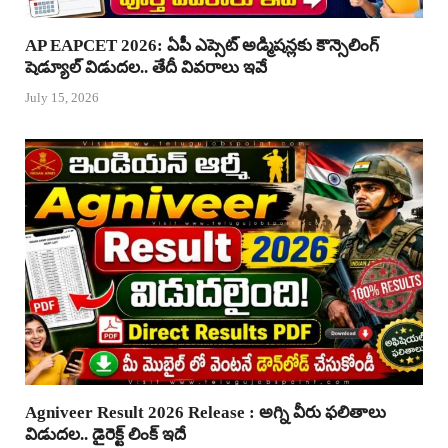
AP EAPCET 2026: ఏపీ ఎప్సెట్ అడ్మిషన్లకు కౌన్సెలింగ్
షెడ్యూల్ విడుదల.. తేదీ వివరాలు ఇవే
July 15, 2026
Agniveer Result 2026 Release : అగ్ని వీరు ఫలితాలు
విడుదల.. డైరెక్ట్ లింక్ ఇదే