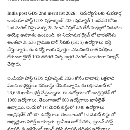
India post GDS 2nd merit list 2026
:: నిరుద్యోగులకు శుభవార్త.
ఇండియా పోస్ట్ GDS రిక్రూట్మెంట్ 2026 షెడ్యూల్ 1 జనవరి కోసం
2nd మెరిట్ లిస్టు మర్చి 28 నుంచి ఏప్రిల్ 4వ తేదీ మధ్యలో విడుదల
అయ్యే అవకాశం ఉంటుంది. ఈ నియామక డ్రైవ్ లో భారతదేశం
అంతటా 28,636 గ్రామీణ డాగ్ సేవకు (GDS) ఉద్యోగాలు భర్తీ
చేస్తున్నారు. ఈ ఉద్యోగాలకు పూర్తిగా ఎటువంటి రాత పరీక్షలు
లేకుండా డైరెక్ట్ 10వ తరగతి విద్య అర్హత మెరిట్ ఆధారంగా సెలక్షన్
చేస్తారు.
ఇండియా పోస్ట్ GDS రిక్రూట్మెంట్ 2026 కోసం దాదాపు లక్షలాది
మంది అభ్యర్థులు దరఖాస్తు చేసుకున్నారు. ఈ రిక్రూమెంట్ లో
28,636 ఖాళీల భర్తీ చేస్తున్నారు. ఈ ఉద్యోగులలో ఆంధ్రప్రదేశ్ లో
1060 ఉద్యోగాలు, తెలంగాణలో 608 ఉద్యోగాలు ఖాళీలైతే
ఉన్నాయి. ఇందులో 1st మెరిట్ లిస్టులో 1048 ఉద్యోగాలు
ఆంధ్రప్రదేశ్ లో 607 ఉద్యోగాలు తెలంగాణలో 1st మెరిట్ లిస్టులో
అభ్యర్థులు సెలెక్ట్ అయ్యారు. గ్రామీణ డాగ్ సేవకు, బ్రాంచ్ పోస్ట్
మాస్టర్ & అసిస్టెంట్ బ్రాంచ్ పోస్ట్ మాస్టర్ తదితర ఉద్యోగాలు