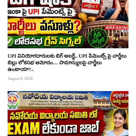
UPI వినియోగదారులకు బిగ్ అలర్ట్.. UPI పేమెంట్స్ పై చార్జీలు
బిల్లు లోకసభ ఆమోదం… సామాన్యులపై చార్జీలు
ఉంటాయా?..
August 8, 2026