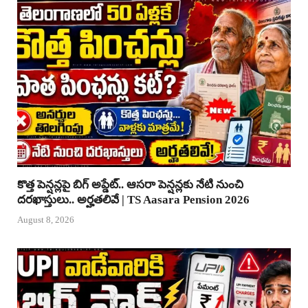
కొత్త పెన్షన్లపై బిగ్ అప్డేట్.. ఆసరా పెన్షన్లకు నేటి నుంచి
దరఖాస్తులు.. అర్హతలివే | TS Aasara Pension 2026
August 8, 2026