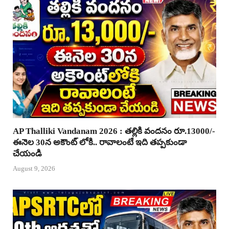
AP Thalliki Vandanam 2026 : తల్లికి వందనం రూ.13000/-
ఈనెల 30న అకౌంట్ లోకి.. రావాలంటే ఇది తప్పకుండా
చేయండి
August 9, 2026