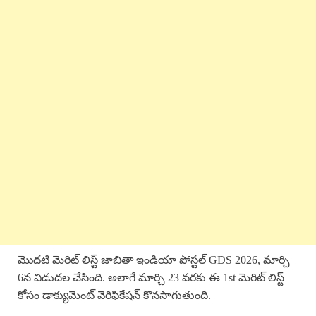
మొదటి మెరిట్ లిస్ట్ జాబితా ఇండియా పోస్టల్ GDS 2026, మార్చి
6న విడుదల చేసింది. అలాగే మార్చి 23 వరకు ఈ 1st మెరిట్ లిస్ట్
కోసం డాక్యుమెంట్ వెరిఫికేషన్ కొనసాగుతుంది.