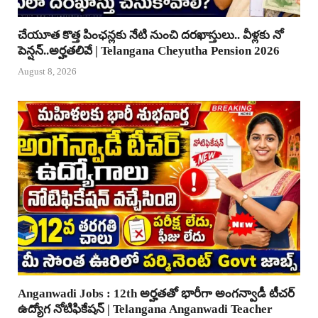
చేయూత కొత్త పింఛన్లకు నేటి నుంచి దరఖాస్తులు.. వీళ్లకు నో
పెన్షన్..అర్హతలివే | Telangana Cheyutha Pension 2026
August 8, 2026
Anganwadi Jobs : 12th అర్హతతో భారీగా అంగన్వాడీ టీచర్
ఉద్యోగ నోటిఫికేషన్ | Telangana Anganwadi Teacher