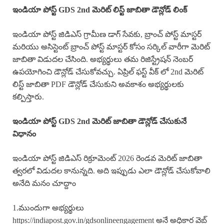
ఇండియా పోస్ట్ GDS 2nd మెరిట్ లిస్ట్ జాబితా డౌన్లోడ్ లింక్
ఇండియా పోస్ట్ జిడిఎస్ గ్రామీణ డాగ్ సేవకు, బ్రాంచ్ పోస్ట్ మాస్టర్
మరియు అసిస్టెంట్ బ్రాంచ్ పోస్ట్ మాస్టర్ కోసం సర్కిల్ వారీగా మెరిట్
జాబితా విడుదల చేసింది. అభ్యర్థులు తమ రిజిస్ట్రేషన్ నెంబర్
ఉపయోగించి డౌన్లోడ్ చేసుకోవచ్చు. ఏప్రిల్ ఫస్ట్ వీక్ లో 2nd మెరిట్
లిస్ట్ జాబితా PDF డౌన్లోడ్ చేసుకుని అవకాశం అభ్యర్థులకు
కల్పిస్తారు.
ఇండియా పోస్ట్ GDS 2nd మెరిట్ జాబితా డౌన్లోడ్ చేసుకునే
విధానం
ఇండియా పోస్ట్ జిడిఎస్ రిక్రూమెంట్ 2026 రెండవ మెరిట్ జాబితా
త్వరలో విడుదల కానున్నది. అది ఇప్పుడు ఎలా డౌన్లోడ్ చేసుకోవాలి
అనేది మనం చూద్దాం
1.ముందుగా అభ్యర్థులు
https://indiapost.gov.in/gdsonlineengagement అనే అధికార వెబ్