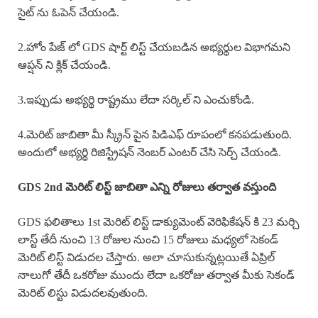
సైట్ ను ఓపెన్ చేయండి.
2.హోం పేజ్ లో GDS షార్ట్ లిస్ట్ చేయబడిన అభ్యర్థుల విభాగమని
ఆప్షన్ ని క్లిక్ చేయండి.
3.ఇప్పుడు అభ్యర్థి రాష్ట్రము లేదా సర్కిల్ ని ఎంచుకోండి.
4.మెరిట్ జాబితా మీ స్క్రీన్ పైన పిడిఎఫ్ రూపంలో కనపడుతుంది.
అందులో అభ్యర్థి రిజిస్ట్రేషన్ నెంబర్ ఎంటర్ చేసి సెర్చ్ చేయండి.
GDS 2nd మెరిట్ లిస్ట్ జాబితా ఎన్ని రోజులు తర్వాత వస్తుంది
GDS ఫలితాలు 1st మెరిట్ లిస్ట్ డాక్యుమెంట్ వెరిఫికేషన్ కి 23 మర్చి
లాస్ట్ తేదీ నుంచి 13 రోజుల నుంచి 15 రోజులు మధ్యలో సెకండ్
మెరిట్ లిస్ట్ విడుదల చేస్తారు. అలా చూసుకున్నట్లయితే ఏప్రిల్
నాలుగో తేదీ ఒకరోజు ముందు లేదా ఒకరోజు తర్వాత మీకు సెకండ్
మెరిట్ లిస్టు విడుదలవుతుంది.