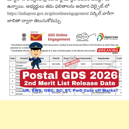
ఉన్నాయి. అభ్యర్థులు తమ ఫలితాలను అధికార వెబ్సైట్ లో
https://indiapost.gov.in/gdsonlineengagement సర్కిల్ వారీగా
జాబితా ద్వారా తెలుసుకోవచ్చు.