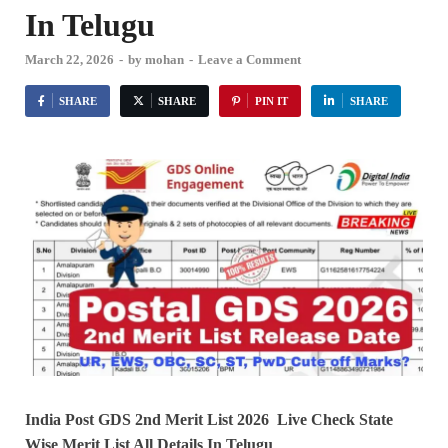
In Telugu
March 22, 2026
-
by
mohan
-
Leave a Comment
SHARE
SHARE
PIN IT
SHARE
India Post GDS 2nd Merit List 2026 Live Check State
Wise Merit List All Details In Telugu