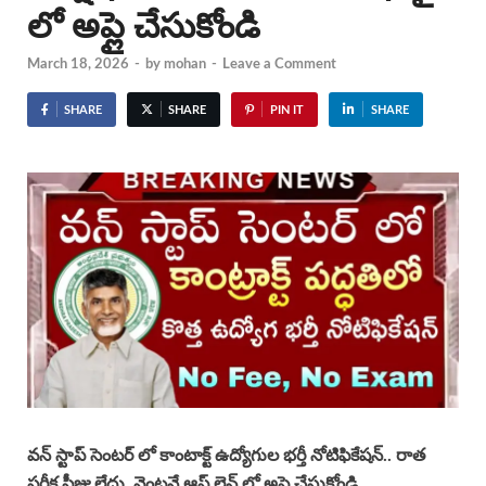
లో అప్లై చేసుకోండి
March 18, 2026
-
by
mohan
-
Leave a Comment
SHARE
SHARE
PIN IT
SHARE
వన్ స్టాప్ సెంటర్ లో
కాంటాక్ట్ ఉద్యోగుల భర్తీ నోటిఫికేషన్.. రాత
పరీక్ష ఫీజు లేదు. వెంటనే ఆఫ్ లైన్ లో అప్లై చేసుకోండి