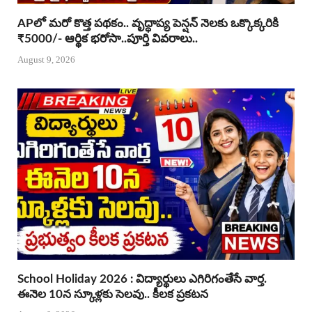
APలో మరో కొత్త పథకం.. వృద్ధాప్య పెన్షన్ నెలకు ఒక్కొక్కరికి
₹5000/- ఆర్థిక భరోసా..పూర్తి వివరాలు..
August 9, 2026
School Holiday 2026 : విద్యార్థులు ఎగిరిగంతేసే వార్త.
ఈనెల 10న స్కూళ్లకు సెలవు.. కీలక ప్రకటన