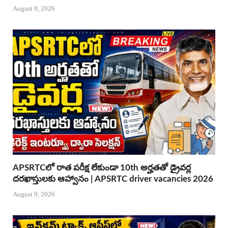
August 9, 2026
APSRTCలో రాత పరీక్ష లేకుండా 10th అర్హతతో డ్రైవర్ల
దరఖాస్తులకు ఆహ్వానం | APSRTC driver vacancies 2026
August 9, 2026