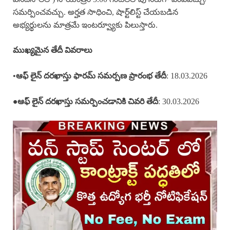
సమర్పించవచ్చు. అర్హత సాధించి, షార్ట్‌లిస్ట్ చేయబడిన
అభ్యర్థులను మాత్రమే ఇంటర్వ్యూకు పిలుస్తారు.
ముఖ్యమైన తేదీ వివరాలు
•
: 18.03.2026
ఆఫ్ లైన్
దరఖాస్తు ఫారమ్ సమర్పణ ప్రారంభ తేదీ
: 30.03.2026
•ఆఫ్ లైన్ దరఖాస్తు సమర్పించడానికి చివరి తేదీ