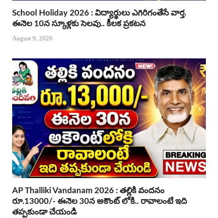
School Holiday 2026 : విద్యార్థులు ఎగిరిగంతేసే వార్త.
ఈనెల 10న స్కూళ్లకు సెలవు.. కీలక ప్రకటన
August 9, 2026
AP Thalliki Vandanam 2026 : తల్లికి వందనం
రూ.13000/- ఈనెల 30న అకౌంట్ లోకి.. రావాలంటే ఇది
తప్పకుండా చేయండి