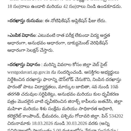
18 సం||రాలు ఉండాలి మరియు 42 సం||రాలు నిండి ఉండకూడదు.
: ఈ నోటిఫికేషన్ అప్లికేషన్ ఫీజు లేదు.
»
దరఖాస్తు రుసుము
: ఎటువంటి రాత పరీక్ష లేకుండా విద్య అర్హత
»ఎంపిక విధానం
ఆధారంగా, అనుభవం ఆధారంగా, డాక్యుమెంట్ వెరిఫికేషన్
ఆధారంగా సెలక్షన్ చేస్తారు.
: మరిన్ని వివరాల కోసం జిల్లా వెబ్ సైట్
»
దరఖాస్తు విధానం
westgodavari.ap.gov.in ను సందర్శించండి. ఆసక్తిగల అభ్యర్థులు
నిర్దేశించిన దరఖాస్తు ఫారాన్ని డౌన్‌లోడ్ చేసుకొని, నింపిన దరఖాస్తు
ఫారంతో పాటు విద్యార్హతలు, మార్కుల జాబితా, 4వ నుండి 10వ
తరగతి చదువుల సర్టిఫికెట్లు, అనుభవం మరియు కుల ధృవీకరణ
పత్రం మొదలైన వాటి ధృవీకరించిన జిరాక్స్ కాపీలను జతచేసి, జిల్లా
మహిళా మరియు శిశు సంక్షేమ మరియు సాధికారత అధికారి,
కలెక్టరేట్ కాంపౌండ్, భీమవరం, పశ్చిమ గోదావరి జిల్లా. పిన్ 534202
చిరునామాకు 18.03.2026 నుండి 30.03.2026 వరకు (అన్ని
పనిదినాలలో) సాయంత్రం 5.00 గంటలలోపు నేరుగా పంపవచ్చు/