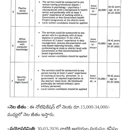
: ఈ నోటిఫికేషన్ లో నెలకు రూ.15,000-34,000/-
»
నెల జీతం
మధ్యలో నెల జీతం ఇస్తారు.
»
: 30-03-2026 నాటికి అభ్యర్థుల వయస్సు కనీసం
వయోపరిమితి