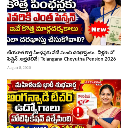
చేయూత కొత్త పింఛన్లకు నేటి నుంచి దరఖాస్తులు.. వీళ్లకు నో
పెన్షన్..అర్హతలివే | Telangana Cheyutha Pension 2026
August 8, 2026