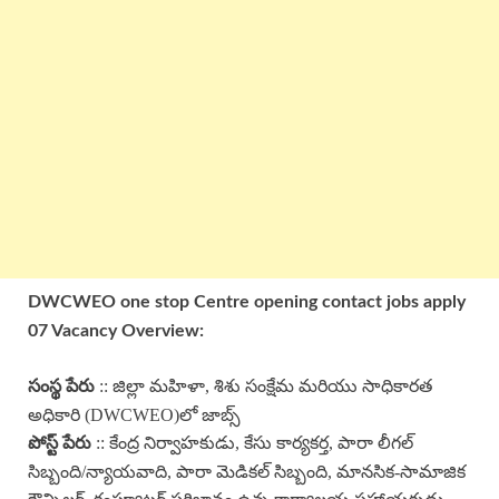
DWCWEO one stop Centre opening contact jobs apply
07 Vacancy Overview:
:: జిల్లా మహిళా, శిశు సంక్షేమ మరియు సాధికారత
సంస్థ పేరు
అధికారి (DWCWEO)లో జాబ్స్
:: కేంద్ర నిర్వాహకుడు, కేసు కార్యకర్త, పారా లీగల్
పోస్ట్ పేరు
సిబ్బంది/న్యాయవాది, పారా మెడికల్ సిబ్బంది, మానసిక-సామాజిక