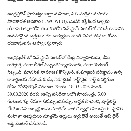
ఆంధ్రప్రదేశ్ ప్రభుత్వం జిల్లా మహిళా, శిశు సంక్షేమ మరియు
సాధికారత అధికారి (DWCWEO), మిషన్ శక్తి కింద పశ్చిమ
గోదావరి జిల్లాలోని తణుకులోని వన్ స్టాప్ సెంటర్‌లో పనిచేయడానికి
అవసరమైన అర్హతలు గల అభ్యర్థుల నుండి వివిధ పోస్టుల కోసం
దరఖాస్తులను ఆహ్వానిస్తున్నారు.
ఆంధ్రప్రదేశ్ లో వన్ స్టాప్ సెంటర్‌లో కేంద్ర నిర్వాహకుడు, కేసు
కార్యకర్త, పారా లీగల్ సిబ్బంది/న్యాయవాది, పారా మెడికల్
సిబ్బంది, మానసిక-సామాజిక కౌన్సిలర్, కంప్యూటర్ పరిజ్ఞానం ఉన్న
కార్యాలయ సహాయకుడు, సెక్యూరిటీ గార్డ్/నైట్ గార్డ్ ఉద్యోగుల
కోసం నోటిఫికేషన్ విడుదల చేశారు. 18.03.2026 నుండి
30.03.2026 వరకు (అన్ని పనిదినాలలో) సాయంత్రం 5.00
గంటలలోపు నేరుగా సమర్పించవచ్చు. అర్హత సాధించి, షార్ట్‌లిస్ట్
చేయబడిన అభ్యర్థులను మాత్రమే ఇంటర్వ్యూకు పిలుస్తారు. స్థానిక
మహిళా అభ్యర్థులు మాత్రమే అర్హులు అర్హులైతే అయితే ఆఫ్ లైన్
అప్లై వెంటనే చేసుకోండి.