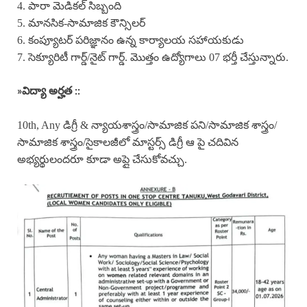
4. పారా మెడికల్ సిబ్బంది
5. మానసిక-సామాజిక కౌన్సిలర్
6. కంప్యూటర్ పరిజ్ఞానం ఉన్న కార్యాలయ సహాయకుడు
7. సెక్యూరిటీ గార్డ్/నైట్ గార్డ్. మొత్తం ఉద్యోగాలు 07 భర్తీ చేస్తున్నారు.
»
విద్యా అర్హత ::
10th, Any డిగ్రీ & న్యాయశాస్త్రం/సామాజిక పని/సామాజిక శాస్త్రం/
సామాజిక శాస్త్రం/సైకాలజీలో మాస్టర్స్ డిగ్రీ ఆ పై చదివిన
అభ్యర్థులందరూ కూడా అప్లై చేసుకోవచ్చు.