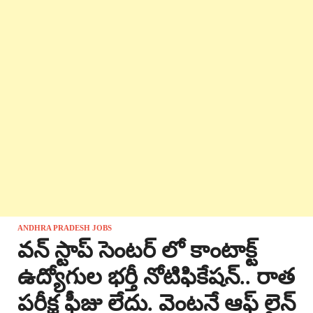
ANDHRA PRADESH JOBS
వన్ స్టాప్ సెంటర్ లో కాంటాక్ట్
ఉద్యోగుల భర్తీ నోటిఫికేషన్.. రాత
పరీక్ష ఫీజు లేదు. వెంటనే ఆఫ్ లైన్