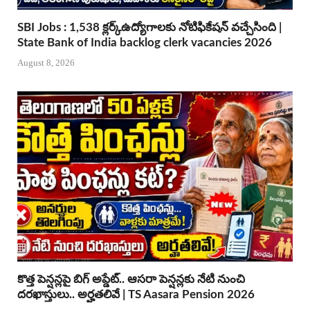
SBI Jobs : 1,538 క్లర్క్ఉద్యోగాలకు నోటిఫికేషన్ వచ్చేసింది |
State Bank of India backlog clerk vacancies 2026
August 8, 2026
కొత్త పెన్షన్లపై బిగ్ అప్డేట్.. ఆసరా పెన్షన్లకు నేటి నుంచి
దరఖాస్తులు.. అర్హతలివే | TS Aasara Pension 2026