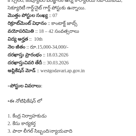
కౌన్సిలర్, కంప్యూటర్ పరిజ్ఞానం ఉన్న కార్యాలయ సహాయకుడు,
సెక్యూరిటీ గార్డ్/నైట్ గార్డ్ పోస్టుకు ఉన్నాయి.
:: 07
మొత్తం పోస్టుల సంఖ్య
:: కాంటాక్ట్ జాబ్స్
రిక్రూట్‌మెంట్ విధానం
:: 18 – 42 సంవత్సరాలు
వయోపరిమితి
:: 10th
విద్య అర్హత
:: రూ.15,000-34,000/-
నెల జీతం
:: 18.03.2026
దరఖాస్తు ప్రారంభం
:: 30.03.2026
దరఖాస్తు
చివరి తేదీ
:: westgodavari.ap.gov.in
అప్లికేషన్ మోడ్
»
:
పోస్టుల వివరాలు
•ఈ నోటిఫికేషన్ లో
1. కేంద్ర నిర్వాహకుడు
2. కేసు కార్యకర్త
3. పారా లీగల్ సిబ్బంది/న్యాయవాది