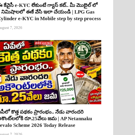
 కేవైసీ e-KYC లేకుంటే గ్యాస్ కట్.. మీ మొబైల్ లో
 నిమిషాలలో ఈకే వేసి ఇలా చేయండి | LPG Gas
ylinder e-KYC in Mobile step by step process
ugust 7, 2026
పీలో కొత్త పథకం ప్రారంభం.. నేడు వారందరి
కౌంట్‌లలోకి రూ.25వేలు జమ | AP Netannaku
evalo Scheme 2026 Today Release
ugust 7, 2026