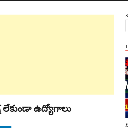
S
 లేకుండా ఉద్యోగాలు
వ