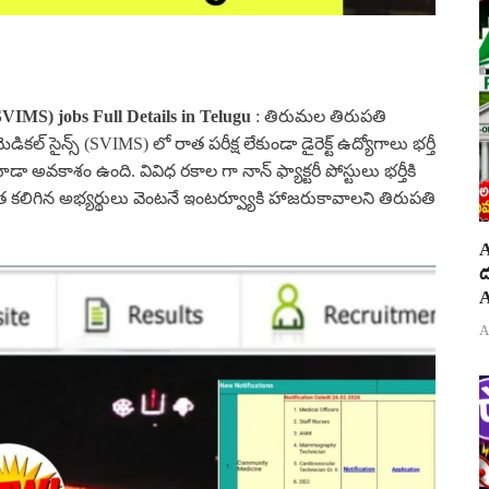
SVIMS) jobs Full Details in Telugu
: తిరుమల తిరుపతి
ెడికల్ సైన్స్ (SVIMS) లో రాత పరీక్ష లేకుండా డైరెక్ట్ ఉద్యోగాలు భర్తీ
డా అవకాశం ఉంది. వివిధ రకాల గా నాన్ ఫ్యాక్టరీ పోస్టులు భర్తీకి
ా అర్హత కలిగిన అభ్యర్థులు వెంటనే ఇంటర్వ్యూకి హాజరుకావాలని తిరుపతి
A
ద
A
A