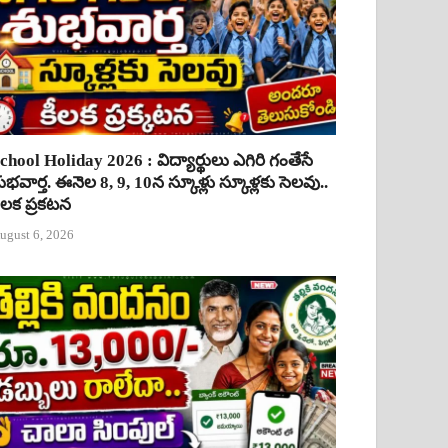
chool Holiday 2026 : విద్యార్థులు ఎగిరి గంతేసే
ుభవార్త. ఈనెల 8, 9, 10న స్కూళ్లు స్కూళ్లకు సెలవు..
ీలక ప్రకటన
ugust 6, 2026