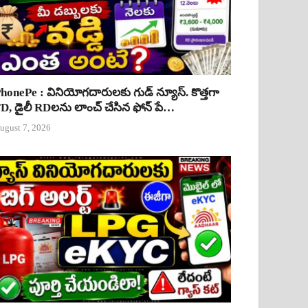
honePe : వినియోగదారులకు గుడ్ న్యూస్. కొత్తగా
D, డైలీ RDలను లాంచ్ చేసిన ఫోన్ పే…
ugust 7, 2026