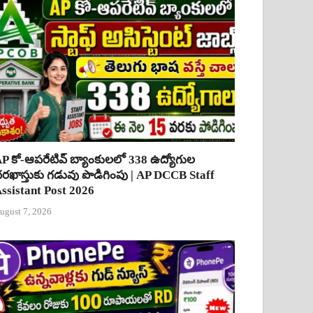
P కో-ఆపరేటివ్ బ్యాంకులలో 338 ఉద్యోగుల
రఖాస్తుకు గడువు పొడిగింపు | AP DCCB Staff
ssistant Post 2026
ugust 7, 2026