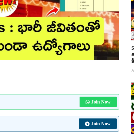
S
శ
క
A
Join Now
Join Now