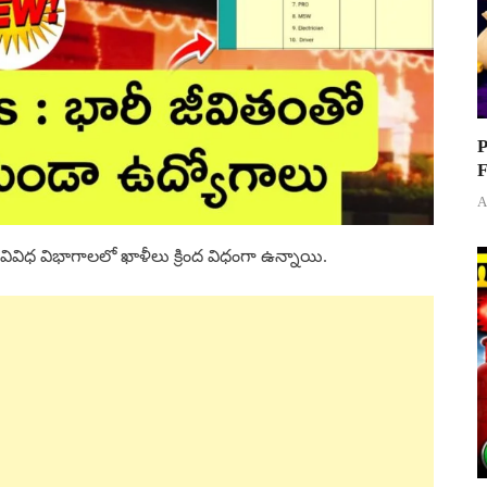
P
F
A
రు వివిధ విభాగాలలో ఖాళీలు క్రింద విధంగా ఉన్నాయి.