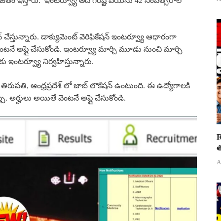
 జీతం ఇస్తారు. ఇంటర్వ్యూ తేదీ గరిష్ట వయసు 42 సంవత్సరాల
 చేస్తున్నారు. డాక్యుమెంట్ వెరిఫికేషన్ ఇంటర్వ్యూ ఆధారంగా
 వెంటనే అప్లై చేసుకోండి. ఇంటర్వ్యూ మార్చి మూడు నుంచి మార్చి
 ఇంటర్వ్యూ నిర్వహిస్తున్నారు.
ుపతి, ఆంధ్రప్రదేశ్ లో జాబ్ లొకేషన్ ఉంటుంది. ఈ ఉద్యోగాలకి
చు. అర్హులు అయితే వెంటనే అప్లై చేసుకోండి.
R
త
A