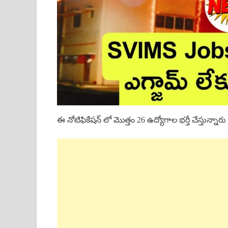
ఈ నోటిఫికేషన్ లో మొత్తం 26 ఉద్యోగాల భర్తీ చేస్తున్నా