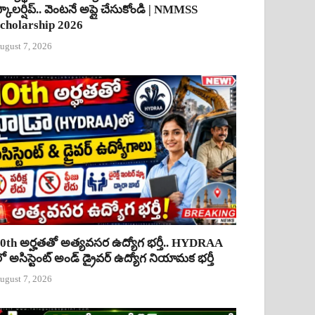
్కాలర్షిప్.. వెంటనే అప్లై చేసుకోండి | NMMSS
cholarship 2026
ugust 7, 2026
0th అర్హతతో అత్యవసర ఉద్యోగ భర్తీ.. HYDRAA
ో అసిస్టెంట్ అండ్ డ్రైవర్ ఉద్యోగ నియామక భర్తీ
ugust 7, 2026