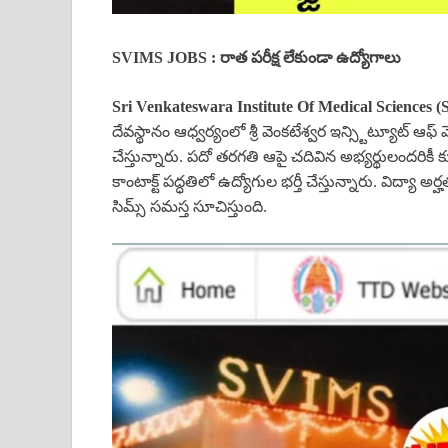
SVIMS JOBS : రాత పరీక్ష లేకుండా ఉద్యోగాలు
Sri Venkateswara Institute Of Medical Sciences (
దేవస్థానం ఆధ్వర్యంలో శ్రీ వెంకటేశ్వర ఇన్స్టిట్యూట్ ఆఫ్ మ
చేస్తున్నారు. పదో తరగతి ఆపై చదివిన అభ్యర్థులందరికీ కూ
కాంటాక్ట్ పద్ధతిలో ఉద్యోగుల భర్తీ చేస్తున్నారు. విద్య
సిమ్స్ సమస్త సూచిస్తుంది.