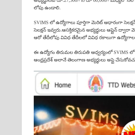
అభ్యర్థులకు రూ.27,500/- to రూ 60,000/- మధ్యలో నెల
లోపు ఉండాలి.
SVIMS లో ఉద్యోగాలు పూర్తిగా మెరిట్ ఆధారంగా సెలక్షన్
సెలక్షన్ ఇవ్వరు.ఆసక్తికరమైన అభ్యర్థులు ఆఫ్లైన్ ద్వారా
ఆరో తేదీలోపు వివిధ తేదీలలో వివిధ రకాలుగా ఉద్యోగాలకు
ఈ ఉద్యోగం తిరుమల తిరుపతి ఆధ్వర్యంలో SVIMS లో తిర
ఆంధ్రప్రదేశ్ అలానే తెలంగాణ అభ్యర్థులు అప్లై చేసుకోవచ్