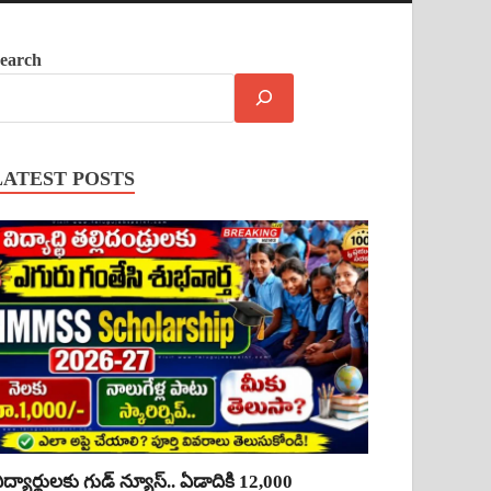
earch
LATEST POSTS
ిద్యార్థులకు గుడ్ న్యూస్.. ఏడాదికి 12,000