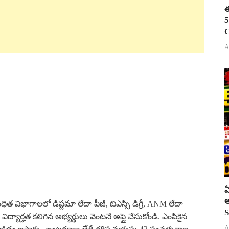
ఈ
5
C
A
ఏ
అ
బంధిత విభాగాలలో డిప్లమా లేదా పీజీ, బిఎస్సి డిగ్రీ, ANM లేదా
S
ద్యార్హత కలిగిన అభ్యర్థులు వెంటనే అప్లై చేసుకోండి. ఎంపికైన
A