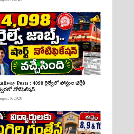
ailway Posts : 4098 రైల్వేలో పోస్టుల భర్తీకి
్వరలో నోటిఫికేషన్
ugust 6, 2026