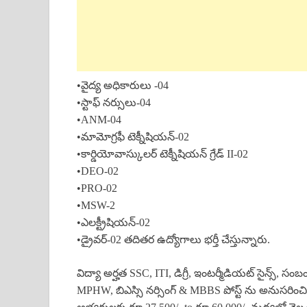
•వైద్య అధికారులు -04
•స్టాఫ్ నర్సులు-04
•ANM-04
•మామోగ్రఫీ టెక్నీషియన్-02
•కార్డియోవాస్కులర్ టెక్నీషియన్ గ్రేడ్ II-02
•DEO-02
•PRO-02
•MSW-2
•ఎలక్ట్రీషియన్-02
•డ్రైవర్-02 తదితర ఉద్యోగాలు భర్తీ చేస్తున్నారు.
విద్యా అర్హత SSC, ITI, డిగ్రీ, ఇంటర్మీడియట్ సైన్స్, సం
MPHW, బిఎస్సి నర్సింగ్ & MBBS పోస్ట్ ను అనుసరించి వి