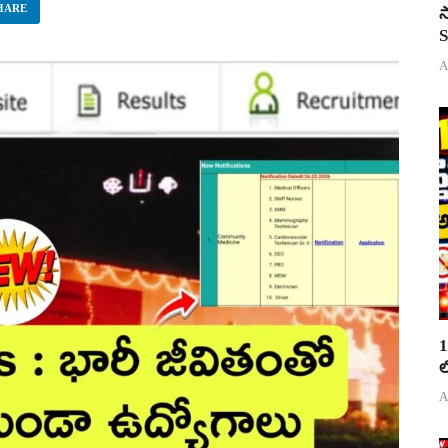
HARE
స
S
A
1
ల
A