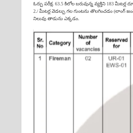
ఓర్పు పరీక్ష. 63.5 కిలోల బరువున్న వ్యక్తిని 183 మీటర్
2./ మీటర్ల వెడల్పు గల గుంటను తొలగించడం (లాంగ్ జం
నిలువు తాడును ఎక్కడం.