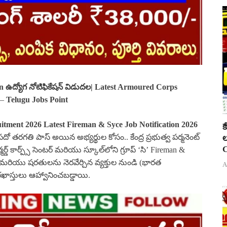
n
ఉద్యోగ నోటిఫికేషన్ విడుదల| Latest Armoured Corps
–
Telugu Jobs Point
tment 2026 Latest Fireman & Syce Job Notification 2026
క
దో తరగతి పాస్ అయిన అభ్యర్థుల కోసం.. కేంద్ర ప్రభుత్వ పర్మనెంట్
ల
C
డ్ కార్ప్స్ సెంటర్ మరియు స్కూల్‌లోని గ్రూప్ ‘సి’ Fireman &
 మరియు షరతులను నెరవేర్చిన వ్యక్తుల నుండి (భారత
A
రఖాస్తులు ఆహ్వానించబడ్డాయి.