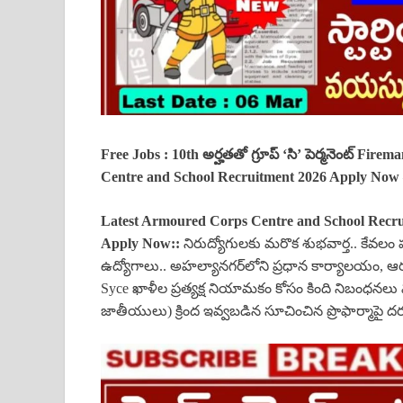
Free Jobs : 10th అర్హతతో గ్రూప్ ‘సి’ పెర్మనెంట్
Firema
Centre and School Recruitment 2026 Apply Now
Latest Armoured Corps Centre and School Recrui
Apply Now::
నిరుద్యోగులకు మరొక శుభవార్త.. కేవలం ప
ఉద్యోగాలు.. అహల్యానగర్‌లోని ప్రధాన కార్యాలయం, ఆర్మర్
Syce ఖాళీల ప్రత్యక్ష నియామకం కోసం కింది నిబంధనలు
జాతీయులు) క్రింద ఇవ్వబడిన సూచించిన ప్రొఫార్మాపై ద