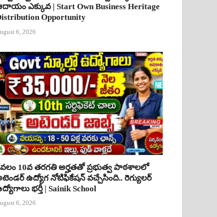
దాయం ఎక్కువ | Start Own Business Heritage
istribution Opportunity
ugust 6, 2026
ేవలం 10వ తరగతి అర్హతతో ప్రభుత్వ పాఠశాలలో
టెండర్ ఉద్యోగ నోటిఫికేషన్ వచ్చేసింది.. రెగ్యులర్
ద్యోగాలు భర్తీ | Sainik School
ugust 6, 2026