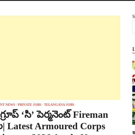
S
NT NEWS
/
PRIVATE JOBS
/
TELANGANA JOBS
్రూప్ ‘సి’ పెర్మనెంట్ Fireman
దల| Latest Armoured Corps
ఇ