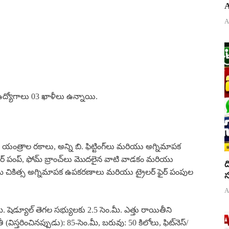
A
A
ం ఉద్యోగాలు 03 ఖాళీలు ఉన్నాయి.
ే యంత్రాల రకాలు, అన్ని బి. ఫిట్టింగ్‌లు మరియు అగ్నిమాపక
్ పంప్, ఫోమ్ బ్రాంచ్‌లు మొదలైన వాటి వాడకం మరియు
ద
మ చికిత్స అగ్నిమాపక ఉపకరణాలు మరియు ట్రైలర్ ఫైర్ పంపుల
స
A
ీ. షెడ్యూల్ తెగల సభ్యులకు 2.5 సెం.మీ. ఎత్తు రాయితీని
(విస్తరించినప్పుడు): 85-సెం.మీ, బరువు: 50 కిలోలు, ఫిట్‌నెస్/