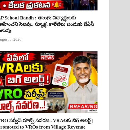
P School Bandh : తెలుగు విద్యార్థులకు
హించని సెలవు.. స్కూళ్ల, కాలేజీలు బందుకు జేఏసీ
ిలుపు
ugust 5, 2026
RO సర్వీస్ రూల్స్ సవరణ.. VRAలకు బిగ్ అలర్ట్ |
romoted to VROs from Village Revenue