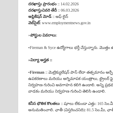
దరఖాస్తు ప్రారంభం
:: 14.02.2026
దరఖాస్తు
చివరి తేదీ
:: 06.03.2026
అప్లికేషన్ మోడ్
:: ఆఫ్ లైన్
వెబ్‌సైట్
: www.employmentnews.gov.in
»
పోస్టుల వివరాలు
:
•Fireman & Syce ఉద్యోగాలు భర్తీ చేస్తున్నారు. మొత్త
»
విద్యా అర్హత ::
•
Fireman
:: మెట్రిక్యులేషన్ పాస్ లేదా తత్సమానం ఆర్ప
ఉపకరణాలు మరియు అగ్నిమాపక యంత్రాలు, ట్రైలర్ ఫైర
నిర్వహణ గురించి అవగాహన కలిగి ఉండాలి. అన్ని ప్రథ
వాడకం మరియు నిర్వహణ గురించి తెలిసి ఉండాలి.
కనీస భౌతిక కొలతలు
:: షూలు లేకుండా ఎత్తు: 165 సెం.మ
అనుమతించాలి. ఛాతీ (విస్తరించనిది): 81.5 సెం.మీ, ఛాతీ 