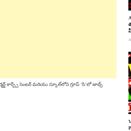
A
ఊ
ప
A
డ్ కార్ప్స్ సెంటర్ మరియు స్కూల్‌లోని గ్రూప్ ‘సి’లో జాబ్స్
V
P