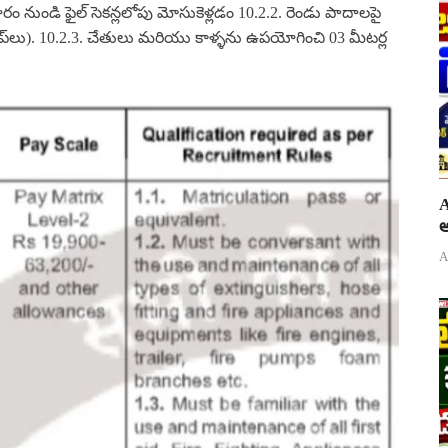
ల దూరం నుండి ఫైల్ సెకన్లలోపు మోసుకెళ్లడం 10.2.2. రెండు పాదాలపై
ప్‌లు). 10.2.3. చేతులు మరియు కాళ్ళను ఉపయోగించి 03 మీటర్ల
A
అ
A