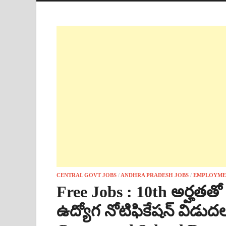
CENTRAL GOVT JOBS
/
ANDHRA PRADESH JOBS
/
EMPLOYME
Free Jobs : 10th అర్హతతో గ
ఉద్యోగ నోటిఫికేషన్ విడు