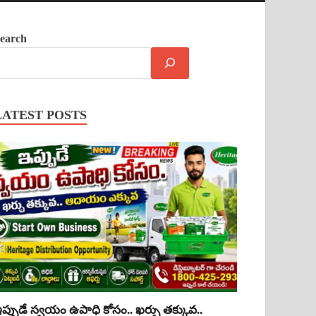
earch
LATEST POSTS
ప్పుడే స్వయం ఉపాధి కోసం.. ఖర్చు తక్కువ..