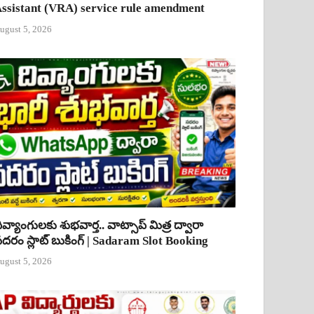
ssistant (VRA) service rule amendment
ugust 5, 2026
ివ్యాంగులకు శుభవార్త.. వాట్సాప్ మిత్ర ద్వారా
దరం స్లాట్ బుకింగ్ | Sadaram Slot Booking
ugust 5, 2026