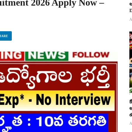
uitment 2026 Apply Now –
ఆ
D
A
HARE
క
అ
ఉ
A