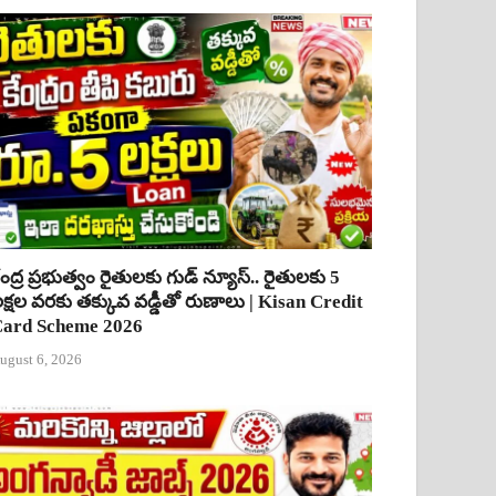
ేంద్ర ప్రభుత్వం రైతులకు గుడ్ న్యూస్.. రైతులకు 5
క్షల వరకు తక్కువ వడ్డీతో రుణాలు | Kisan Credit
ard Scheme 2026
ugust 6, 2026