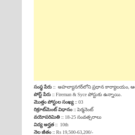
సంస్థ పేరు
:: అహల్యానగర్‌లోని ప్రధాన కార్యాలయం, ఆర్మర్
పోస్ట్ పేరు
:: Fireman & Syce పోస్టుకు ఉన్నాయి.
మొత్తం పోస్టుల సంఖ్య
:: 03
రిక్రూట్‌మెంట్ విధానం
:: పెర్మనెంట్
వయోపరిమితి
:: 18-25 సంవత్సరాలు
విద్య అర్హత
:: 10th
నెల జీతం
:: Rs 19,500-63,200/-