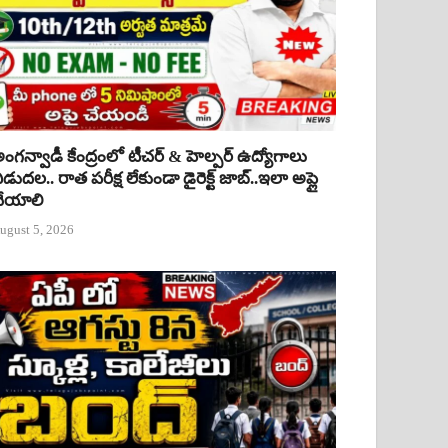
ంగన్వాడీ కేంద్రంలో టీచర్ & హెల్పర్ ఉద్యోగాలు
ిడుదల.. రాత పరీక్ష లేకుండా డైరెక్ట్ జాబ్..ఇలా అప్లై
ేయాలి
ugust 5, 2026