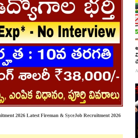
అ
వ
చ
A
itment 2026 Latest Fireman & SyceJob Recruitment 2026