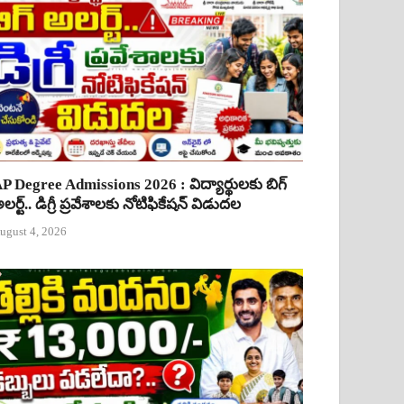
P Degree Admissions 2026 : విద్యార్థులకు బిగ్
లర్ట్.. డిగ్రీ ప్రవేశాలకు నోటిఫికేషన్ విడుదల
ugust 4, 2026