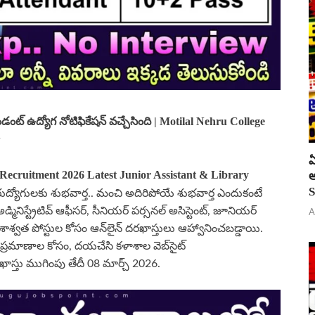
డంట్ ఉద్యోగ నోటిఫికేషన్ వచ్చేసింది | Motilal Nehru College
w
ఏ
 Recruitment 2026 Latest Junior Assistant & Library
అ
S
రుద్యోగులకు శుభవార్త.. మంచి అదిరిపోయే శుభవార్త ఎందుకంటే
నిస్ట్రేటివ్ ఆఫీసర్, సీనియర్ పర్సనల్ అసిస్టెంట్, జూనియర్
A
క్క శాశ్వత పోస్టుల కోసం ఆన్‌లైన్ దరఖాస్తులు ఆహ్వానించబడ్డాయి.
ప్రమాణాల కోసం, దయచేసి కళాశాల వెబ్‌సైట్
ఖాస్తు ముగింపు తేదీ 08 మార్చ్ 2026.