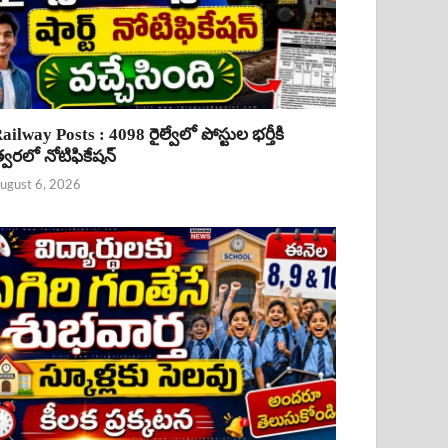
ailway Posts : 4098 రైల్వేలో పోస్టుల భర్తీకి
్వరలో నోటిఫికేషన్
ugust 6, 2026