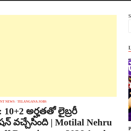
S
NT NEWS
/
TELANGANA JOBS
10+2 అర్హతతో లైబ్రరీ
న్ వచ్చేసింది | Motilal Nehru
P