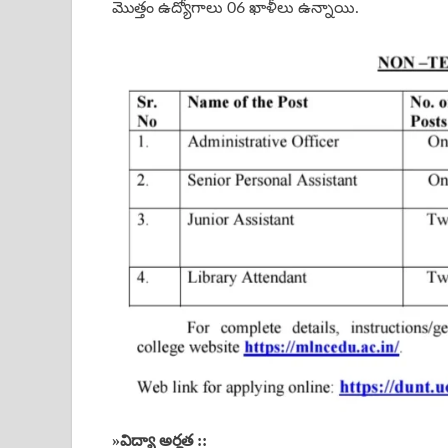
మొత్తం ఉద్యోగాలు 06 ఖాళీలు ఉన్నాయి.
»
విద్యా అర్హత ::