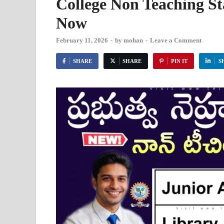
College Non Teaching St
Now
February 11, 2026
-
by
mohan
-
Leave a Comment
SHARE
SHARE
PIN IT
S