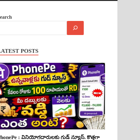
earch
LATEST POSTS
honePe : వినియోగదారులకు గుడ్ న్యూస్. కొత్తగా