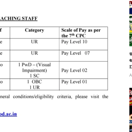
ఇ
ఆ
D
A