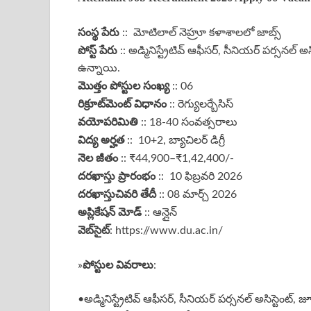
సంస్థ పేరు
:: మోటిలాల్ నెహ్రూ కళాశాలలో జాబ్స్
పోస్ట్ పేరు
:: అడ్మినిస్ట్రేటివ్ ఆఫీసర్, సీనియర్ పర్సనల్ అ
ఉన్నాయి.
మొత్తం పోస్టుల సంఖ్య
:: 06
రిక్రూట్‌మెంట్ విధానం
:: రెగ్యులర్బేసిస్
వయోపరిమితి
:: 18-40 సంవత్సరాలు
విద్య అర్హత
:: 10+2, బ్యాచిలర్ డిగ్రీ
నెల జీతం
:: ₹44,900–₹1,42,400/-
దరఖాస్తు ప్రారంభం
:: 10 ఫిబ్రవరి 2026
దరఖాస్తు
చివరి తేదీ
:: 08 మార్చ్ 2026
అప్లికేషన్ మోడ్
:: ఆన్లైన్
వెబ్‌సైట్
: https://www.du.ac.in/
పోస్టుల వివరాలు
»
:
•అడ్మినిస్ట్రేటివ్ ఆఫీసర్, సీనియర్ పర్సనల్ అసిస్టెంట్, జ