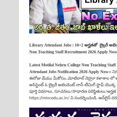
Library Attendant Jobs : 10+2 అర్హతతో లైబ్రరీ అటెం
Non Teaching Staff Recruitment 2026 Apply No
Latest Motilal Nehru College Non Teaching Staff
Attendant Jobs Notification 2026 Apply Now::
ని
ఈరోజు మేము మీకోసం..మోటిలాల్ నెహ్రూ కళాశాల లో అడ్మి
అసిస్టెంట్ & లైబ్రరీ అటెండెంట్ నాన్-టీచింగ్ స్టాఫ్ యొ
పూర్తి వివరాలు, సూచనలు/సాధారణ పరిస్థితులు/అర్హత 
https://mincedu.ac.in/ ని సందర్శించండి. ఆన్‌లైన్ దర