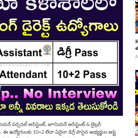
R
త
A
నియర్ పర్సనల్ అసిస్టెంట్, జూనియర్ అసిస్టెంట్ & లైబ్రరీ
 ఈ ఉద్యోగులకు 10+2 లేదా ఏదైనా డిగ్రీ పాసైన అభ్యర్థుల అప్లై