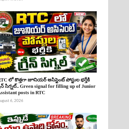
TC లో కొత్తగా జూనియర్ అసిస్టెంట్ పోస్టుల భర్తీకి
్రీన్ సిగ్నల్.. Green signal for filling up of Junior
ssistant posts in RTC
ugust 6, 2026