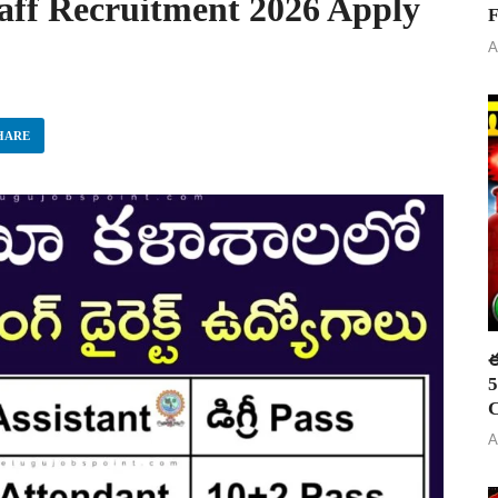
aff Recruitment 2026 Apply
F
A
HARE
ఈ
5
C
A