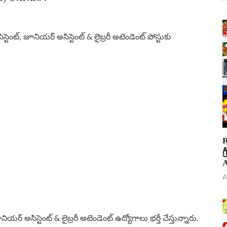
సిస్టెంట్, జూనియర్ అసిస్టెంట్ & లైబ్రరీ అటెండెంట్ పోస్టుకు
R
గ
A
A
ూనియర్ అసిస్టెంట్ & లైబ్రరీ అటెండెంట్ ఉద్యోగాలు భర్తీ చేస్తున్నారు.