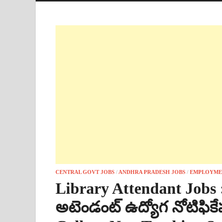
CENTRAL GOVT JOBS
/
ANDHRA PRADESH JOBS
/
EMPLOYME
Library Attendant Jobs : 
అటెండంట్ ఉద్యోగ నోటిఫికేష