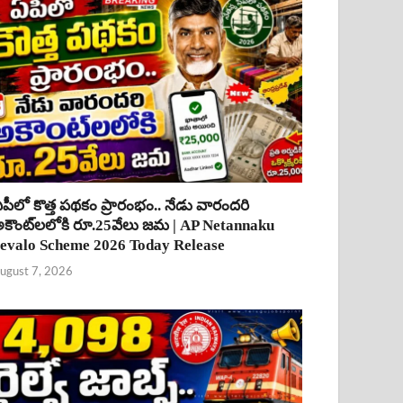
పీలో కొత్త పథకం ప్రారంభం.. నేడు వారందరి
కౌంట్‌లలోకి రూ.25వేలు జమ | AP Netannaku
evalo Scheme 2026 Today Release
ugust 7, 2026