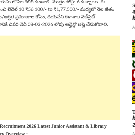
యసు లోపల కలిగి ఉండాలి. మొత్తం పోస్టు 6 ఉన్నాయి. ఈ
S
ుంచి లెవెల్ 10 ₹56,100/- to ₹1,77,500/- మధ్యలో నెల జీతం
శ
ు/అర్హత ప్రమాణాల కోసం, దయచేసి కళాశాల వెబ్‌సైట్
క
కి చివరి తేదీ 08-03-2026 లోపు ఆన్లైన్లో అప్లై చేసుకోవాలి.
A
T
క
చ
Recruitment 2026 Latest
Junior Assistant &
Library
ncy Overview
:
A