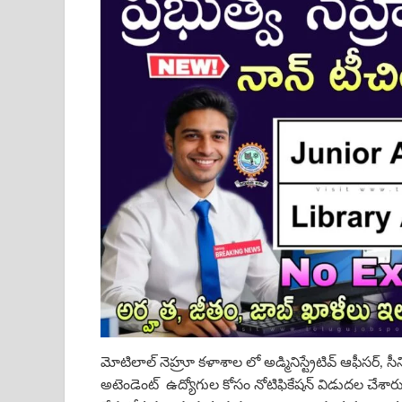
మోటిలాల్ నెహ్రూ కళాశాల లో అడ్మినిస్ట్రేటివ్ ఆఫీసర్, సీ
అటెండెంట్ ఉద్యోగుల కోసం నోటిఫికేషన్ విడుదల చేశారు.