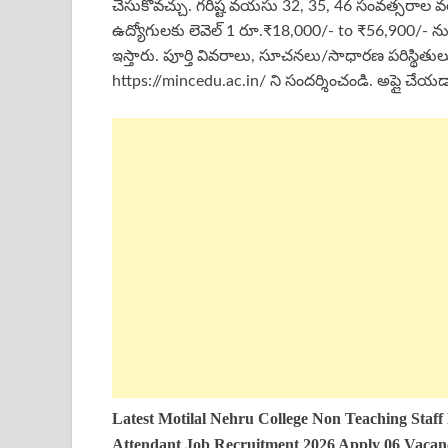
చేసుకోవచ్చు. గరిష్ట వయసు 32, 35, 46 సంవత్సరాల వ
ఉద్యోగులకు లెవెల్ 1 రూ.₹18,000/- to ₹56,900/- న
ఇస్తారు. పూర్తి వివరాలు, సూచనలు/సాధారణ పరిస్థితుల
https://mincedu.ac.in/ ని సందర్శించండి. అప్లై చేయడాని
Latest
Motilal Nehru College Non Teaching Staff
Attendant
Job Recruitment 2026 Apply 06 Vaca