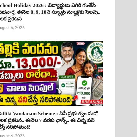
chool Holiday 2026 : విద్యార్థులు ఎగిరి గంతేసే
ుభవార్త. ఈనెల 8, 9, 10న స్కూళ్లు స్కూళ్లకు సెలవు..
ీలక ప్రకటన
ugust 6, 2026
alliki Vandanam Scheme : ఏపీ ప్రభుత్వం మరో
ీలక ప్రకటన.. ఈనెల 7 వరకు ఛాన్స్.. ఈ చిన్న పని
ేస్తే సరిపోతుంది
ugust 6, 2026