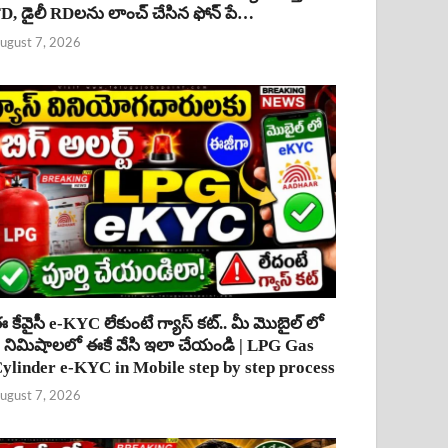
D, డైలీ RDలను లాంచ్ చేసిన ఫోన్ పే…
ugust 7, 2026
 కేవైసీ e-KYC లేకుంటే గ్యాస్ కట్.. మీ మొబైల్ లో
 నిమిషాలలో ఈకే వేసి ఇలా చేయండి | LPG Gas
ylinder e-KYC in Mobile step by step process
ugust 7, 2026