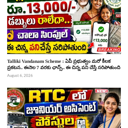
Talliki Vandanam Scheme : ఏపీ ప్రభుత్వం మరో కీలక
ప్రకటన.. ఈనెల 7 వరకు ఛాన్స్.. ఈ చిన్న పని చేస్తే సరిపోతుంది
August 6, 2026