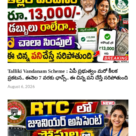
Talliki Vandanam Scheme : ఏపీ ప్రభుత్వం మరో కీలక
ప్రకటన.. ఈనెల 7 వరకు ఛాన్స్.. ఈ చిన్న పని చేస్తే సరిపోతుంది
August 6, 2026