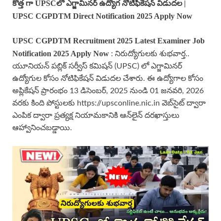
కొత్త గా UPSCలో ఎగ్జామినర్ ఉద్యోగ నోటిఫికేషన్ విడుదల |
UPSC CGPDTM Direct Notification 2025 Apply Now
UPSC CGPDTM Recruitment 2025 Latest Examiner Job
Notification 2025 Apply Now
: నిరుద్యోగులకు శుభవార్త..
యూనియన్ పబ్లిక్ సర్వీస్ కమిషన్ (UPSC) లో ఎగ్జామినర్
ఉద్యోగుల కోసం నోటిఫికేషన్ విడుదల చేశారు. ఈ ఉద్యోగాల కోసం
అప్లికేషన్ ప్రారంభం 13 డిసెంబర్, 2025 నుండి 01 జనవరి, 2026
వరకు కింది పోస్టులకు https://upsconline.nic.in వెబ్‌సైట్ ద్వారా
ఎంపిక ద్వారా ప్రత్యక్ష నియామకానికి ఆన్‌లైన్ దరఖాస్తులు
ఆహ్వానించబడ్డాయి.