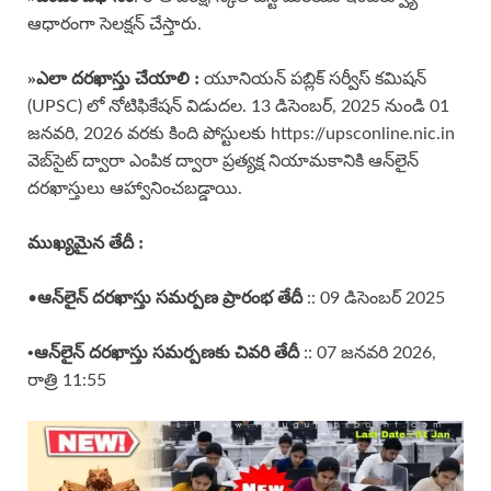
ఆధారంగా సెలక్షన్ చేస్తారు.
»
ఎలా దరఖాస్తు చేయాలి :
యూనియన్ పబ్లిక్ సర్వీస్ కమిషన్
(UPSC) లో నోటిఫికేషన్ విడుదల. 13 డిసెంబర్, 2025 నుండి 01
జనవరి, 2026 వరకు కింది పోస్టులకు https://upsconline.nic.in
వెబ్‌సైట్ ద్వారా ఎంపిక ద్వారా ప్రత్యక్ష నియామకానికి ఆన్‌లైన్
దరఖాస్తులు ఆహ్వానించబడ్డాయి.
ముఖ్యమైన తేదీ :
ఆన్‌లైన్ దరఖాస్తు సమర్పణ ప్రారంభ తేదీ
•
:: 09 డిసెంబర్ 2025
•ఆన్‌లైన్ దరఖాస్తు సమర్పణకు చివరి తేదీ
:: 07 జనవరి 2026,
రాత్రి 11:55