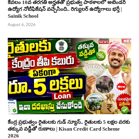
కేవలం 10వ తరగతి అర్హతతో ప్రభుత్వ పాఠశాలలో అటెండర్
ఉద్యోగ నోటిఫికేషన్ వచ్చేసింది.. రెగ్యులర్ ఉద్యోగాలు భర్తీ |
Sainik School
August 6, 2026
కేంద్ర ప్రభుత్వం రైతులకు గుడ్ న్యూస్.. రైతులకు 5 లక్షల వరకు
తక్కువ వడ్డీతో రుణాలు | Kisan Credit Card Scheme
2026