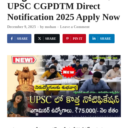
UPSC CGPDTM Direct
Notification 2025 Apply Now
December 9, 2025
-
by
mohan
-
Leave a Comment
SHARE
SHARE
PIN IT
SHARE