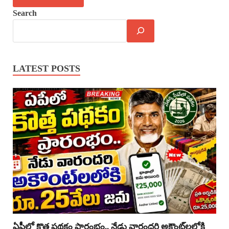
Search
LATEST POSTS
ఏపీలో కొత్త పథకం ప్రారంభం.. నేడు వారందరి అకౌంట్‌లలోకి