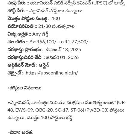
సంస్థ పేరు
:: యూనియన్ పబ్లిక్ సర్వీస్ కమిషన్ (UPSC) లో జాబ్స్
పోస్ట్ పేరు
:: ఎగ్జామినర్ పోస్టులు ఉన్నాయి.
మొత్తం పోస్టుల సంఖ్య
:: 100
వయోపరిమితి
:: 21-30 సంవత్సరాల
విద్య అర్హత
:: Any డిగ్రీ
నెల జీతం
:: రూ.₹56,100/- to ₹1,77,500/-
దరఖాస్తు ప్రారంభం
:: డిసెంబర్ 13, 2025
దరఖాస్తు
చివరి తేదీ
:: జనవరి 01, 2026
అప్లికేషన్ మోడ్
::ఆన్లైన్
వెబ్సైట్
:: https://upsconline.nic.in/
పోస్టుల వివరాలు
»
:
•ఎగ్జామినర్, వాణిజ్యం మరియు పరిశ్రమల మంత్రిత్వ శాఖలో (UR-
48, EWS-09, OBC-20, SC-17, ST-06) (PwBD-08) పోస్టులు
ఉన్నాయి. మొత్తం 100 పోస్టులు భర్తీ.
»
విద్యా అర్హత
: