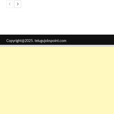
Copyright@2025.
telugujobspoint.com