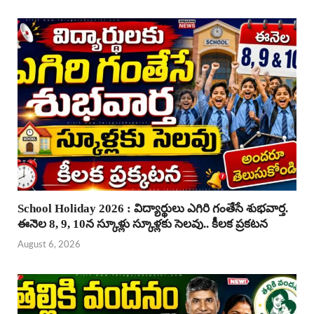
School Holiday 2026 : విద్యార్థులు ఎగిరి గంతేసే శుభవార్త.
ఈనెల 8, 9, 10న స్కూళ్లు స్కూళ్లకు సెలవు.. కీలక ప్రకటన
August 6, 2026