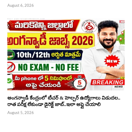
August 6, 2026
అంగన్వాడీ కేంద్రంలో టీచర్ & హెల్పర్ ఉద్యోగాలు విడుదల..
రాత పరీక్ష లేకుండా డైరెక్ట్ జాబ్..ఇలా అప్లై చేయాలి
August 5, 2026