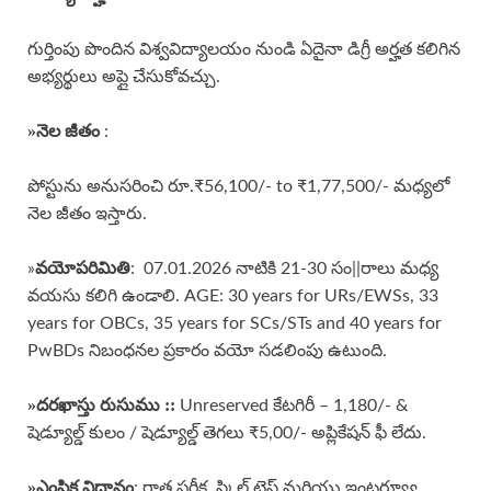
గుర్తింపు పొందిన విశ్వవిద్యాలయం నుండి ఏదైనా డిగ్రీ అర్హత కలిగిన
అభ్యర్థులు అప్లై చేసుకోవచ్చు.
»
నెల జీతం
:
పోస్టును అనుసరించి రూ.₹56,100/- to ₹1,77,500/- మధ్యలో
నెల జీతం ఇస్తారు.
వయోపరిమితి
»
: 07.01.2026 నాటికి 21-30 సం||రాలు మధ్య
వయసు కలిగి ఉండాలి. AGE: 30 years for URs/EWSs, 33
years for OBCs, 35 years for SCs/STs and 40 years for
PwBDs నిబంధనల ప్రకారం వయో సడలింపు ఉటుంది.
»దరఖాస్తు రుసుము ::
Unreserved కేటగిరీ – 1,180/- &
షెడ్యూల్డ్ కులం / షెడ్యూల్డ్ తెగలు ₹5,00/- అప్లికేషన్ ఫీ లేదు.
»ఎంపిక విధానం
: రాత పరీక్ష, స్కిల్ టెస్ట్ మరియు ఇంటర్వ్యూ