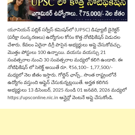
యూనియన్ పబ్లిక్ సర్వీస్ కమిషన్‌లో (UPSC) డిప్యూటీ డైరెక్టర్
(పరీక్షా సంస్కరణలు) ఉద్యోగుల కోసం కొత్త నోటిఫికేషన్ విడుదల
చేశారు. కేవలం ఏదైనా డిగ్రీ పాసైన అభ్యర్థులు అప్లై చేసుకోవచ్చు.
మొత్తం పోస్టులు 100 ఉన్నాయి. వయసు వయస్సు 21
సంవత్సరాల నుంచి 30 సంవత్సరాల మధ్యలో కలిగి ఉండాలి. ఈ
నోటిఫికేషన్ లో సెలెక్ట్ అయితే రూ. ₹56,100– 1,77,500/-
మధ్యలో నెల జీతం ఇస్తారు. గోల్డెన్ ఛాన్స్.. సొంత రాష్ట్రంలోనే
ఉద్యోగం వస్తుంది ఆఫ్లైన్ చేసుకున్నట్లయితే. అర్హత కలిగిన
అభ్యర్థులు 13 డిసెంబర్, 2025 నుండి 01 జనవరి, 2026 మధ్యలో
https://upsconline.nic.in ఆన్లైన్లో వెంటనే అప్లై చేసుకోండి.