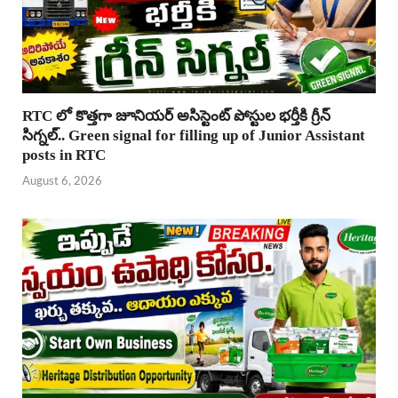
RTC లో కొత్తగా జూనియర్ అసిస్టెంట్ పోస్టుల భర్తీకి గ్రీన్
సిగ్నల్.. Green signal for filling up of Junior Assistant
posts in RTC
August 6, 2026