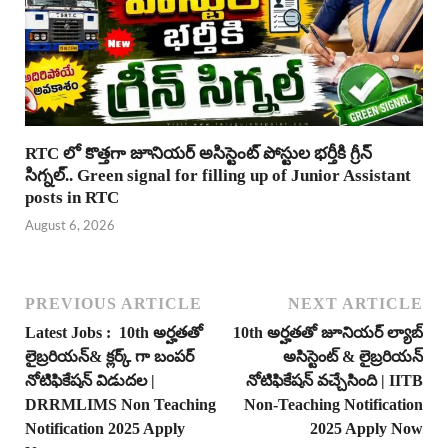
RTC లో కొత్తగా జూనియర్ అసిస్టెంట్ పోస్టుల భర్తీకి గ్రీన్
సిగ్నల్.. Green signal for filling up of Junior Assistant
posts in RTC
August 6, 2026
PREVIOUS ARTICLE
NEXT ARTICLE
Latest Jobs : 10th అర్హతతో
10th అర్హతతో జూనియర్ ల్యాబ్
లైబ్రరియన్& క్లర్క్ గా బంపర్
అసిస్టెంట్ & లైబ్రరియన్
నోటిఫికేషన్ విడుదల |
నోటిఫికేషన్ వచ్చేసింది | IITB
DRRMLIMS Non Teaching
Non-Teaching Notification
Notification 2025 Apply
2025 Apply Now