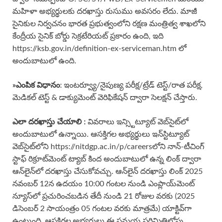
మహిళా అభ్యర్థులకు దరఖాస్తు రుసుము అవసరం లేదు. మాజీ
సైనికుల నిర్వచనం భారత ప్రభుత్వంలోని రక్షణ మంత్రిత్వ శాఖలోని
కేంద్రీయ సైనిక్ బోర్డు సెక్రటేరియట్ ప్రకారం ఉంది, ఇది
https://ksb.gov.in/definition-ex-serviceman.htm లో
అందుబాటులో ఉంది.
»ఎంపిక విధానం
: ఇంటర్వ్యూ/నైపుణ్య పరీక్ష/ట్రేడ్ టెస్ట్/రాత పరీక్ష,
మెడికల్ టెస్ట్ & డాక్యుమెంట్ వెరిఫికేషన్ ద్వారా సెలక్షన్ చేస్తారు.
ఎలా దరఖాస్తు చేయాలి :
వివరాలు ఇన్స్టిట్యూట్ వెబ్‌సైట్‌లో
అందుబాటులో ఉన్నాయి. ఆసక్తిగల అభ్యర్థులు ఇన్‌స్టిట్యూట్
వెబ్‌సైట్‌లోని https://nitdgp.ac.in/p/careersలోని నాన్-టీచింగ్
స్టాఫ్ రిక్రూట్‌మెంట్ ట్యాబ్ కింద అందుబాటులో ఉన్న లింక్ ద్వారా
ఆన్‌లైన్‌లో దరఖాస్తు చేసుకోవచ్చు. ఆన్‌లైన్ దరఖాస్తు లింక్ 2025
నవంబర్ 12న ఉదయం 10:00 గంటల నుండి ఎంప్లాయ్‌మెంట్
న్యూస్‌లో ప్రచురించబడిన తేదీ నుండి 21 రోజుల వరకు (2025
డిసెంబర్ 2 సాయంత్రం 05 గంటల వరకు మాత్రమే) యాక్టివ్‌గా
ఉంటుంది. ఆసక్తిగల అభ్యర్థులు ఈ సమయ పరిమితిలోపు