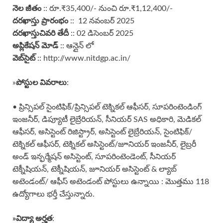
నెల జీతం
:: రూ.₹35,400/- నుంచి రూ.₹1,12,400/-
దరఖాస్తు ప్రారంభం
:: 12 నవంబర్ 2025
దరఖాస్తు
చివరి తేదీ
:: 02 డిసెంబర్ 2025
అప్లికేషన్ మోడ్
:: ఆన్లైన్ లో
వెబ్‌సైట్
::
http://www.nitdgp.ac.in/
»
పోస్టుల వివరాలు
:
• ప్రిన్సిపల్ సైంటిఫిక్/ప్రిన్సిపల్ టెక్నికల్ ఆఫీసర్, సూపరింటెండింగ్
ఇంజనీర్, డిప్యూటీ లైబ్రేరియన్, సీనియర్ SAS అధికారి, మెడికల్
ఆఫీసర్, అసిస్టెంట్ రిజిస్ట్రార్, అసిస్టెంట్ లైబ్రేరియన్, సైంటిఫిక్/
టెక్నికల్ ఆఫీసర్, టెక్నికల్ అసిస్టెంట్/జూనియర్ ఇంజనీర్, లైబ్రరీ
అండ్ ఇన్ఫర్మేషన్ అసిస్టెంట్, సూపరింటెండెంట్, సీనియర్
టెక్నీషియన్, టెక్నీషియన్, జూనియర్ అసిస్టెంట్ & ల్యాబ్
అటెండంట్/ ఆఫీస్ అటెండంట్ పోస్టులు ఉన్నాయి : మొత్తము 118
ఉద్యోగాలు భర్తీ చేస్తున్నారు.
»
విద్యా అర్హత
: