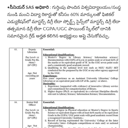
•
సీనియర్ SAS అధికారి
: గుర్తింపు పొందిన విశ్వవిద్యాలయం/సంస్థ
నుండి మంచి విద్యా రికార్డుతో కనీసం 60% మార్కులతో ఫిజికల్
ఎడ్యుకేషన్‌లో మాస్టర్స్ డిగ్రీ లేదా స్పోర్ట్స్ సైన్స్‌లో మాస్టర్స్ డిగ్రీ లేదా
తత్సమాన డిగ్రీ లేదా CGPA/UGC పాయింట్ స్కేల్‌లో దానికి
సమానమైన గ్రేడ్ అర్హత కలిగిన అభ్యర్థులు అప్లై చేసుకోవచ్చు.