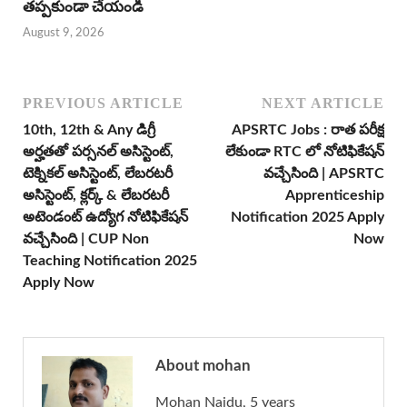
తప్పకుండా చేయండి
August 9, 2026
PREVIOUS ARTICLE
NEXT ARTICLE
10th, 12th & Any డిగ్రీ
APSRTC Jobs : రాత పరీక్ష
అర్హతతో పర్సనల్ అసిస్టెంట్,
లేకుండా RTC లో నోటిఫికేషన్
టెక్నికల్ అసిస్టెంట్, లేబరటరీ
వచ్చేసింది | APSRTC
అసిస్టెంట్, క్లర్క్ & లేబరటరీ
Apprenticeship
అటెండంట్ ఉద్యోగ నోటిఫికేషన్
Notification 2025 Apply
వచ్చేసింది | CUP Non
Now
Teaching Notification 2025
Apply Now
About mohan
Mohan Naidu, 5 years