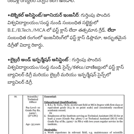
రెండేళ్ల రెగ్యులర్ సర్వీస్ కలిగి ఉండాలి.
•
టెక్నికల్ అసిస్టెంట్/జూనియర్ ఇంజనీర్
: గుర్తింపు పొందిన
విశ్వవిద్యాలయం/సంస్థ నుండి సంబంధిత సబ్జెక్టులో
B.E./B.Tech./MCA లో ఫస్ట్ క్లాస్ లేదా తత్సమాన గ్రేడ్.
లేదా
సంబంధిత రంగంలో ఇంజనీరింగ్‌లో ఫస్ట్ క్లాస్ డిప్లొమా, అద్భుతమైన
డిగ్రీతో విద్యా రికార్డు.
•
లైబ్రరీ అండ్ ఇన్ఫర్మేషన్ అసిస్టెంట్
: గుర్తింపు పొందిన
విశ్వవిద్యాలయం/సంస్థ నుండి సైన్స్/కళలు/వాణిజ్యంలో ఫస్ట్ క్లాస్
బ్యాచిలర్ డిగ్రీ మరియు లైబ్రరీ మరియు ఇన్ఫర్మేషన్ సైన్స్‌లో
బ్యాచిలర్ డిగ్రీ.