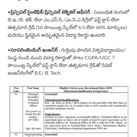
•
ప్రిన్సిపల్ సైంటిఫిక్/ప్రిన్సిపల్ టెక్నికల్ ఆఫీసర్
: సంబంధిత రంగంలో
బి.ఇ./బి. టెక్. లేదా ఎం.ఎస్.సి./ఎం.సి.ఎ డిగ్రీలో ఫస్ట్ క్లాస్ లేదా
తత్సమాన గ్రేడ్ (10 పాయింట్ల స్కేల్‌లో 6.5 లేదా 60% మార్కులు)
మరియు స్థిరమైన అద్భుతమైన విద్యా రికార్డు ఉండాలి.
•
సూపరింటెండింగ్ ఇంజనీర్
: గుర్తింపు పొందిన విశ్వవిద్యాలయం/
సంస్థ నుండి మంచి విద్యా రికార్డుతో పాటు CGPA/UGC 7
పాయింట్ల స్కేల్‌లో ఫస్ట్ క్లాస్ లేదా తత్సమాన గ్రేడ్‌తో సివిల్
ఇంజనీరింగ్‌లో B.E/ B. Tech.