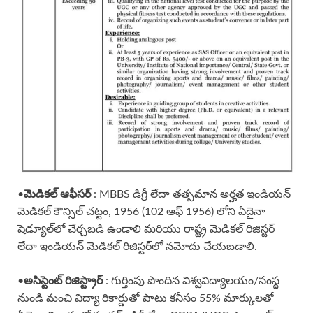
•
మెడికల్ ఆఫీసర్
: MBBS డిగ్రీ లేదా తత్సమాన అర్హత ఇండియన్
మెడికల్ కౌన్సిల్ చట్టం, 1956 (102 ఆఫ్ 1956) లోని ఏదైనా
షెడ్యూల్‌లో చేర్చబడి ఉండాలి మరియు రాష్ట్ర మెడికల్ రిజిస్టర్
లేదా ఇండియన్ మెడికల్ రిజిస్టర్‌లో నమోదు చేయబడాలి.
•
అసిస్టెంట్ రిజిస్ట్రార్
: గుర్తింపు పొందిన విశ్వవిద్యాలయం/సంస్థ
నుండి మంచి విద్యా రికార్డుతో పాటు కనీసం 55% మార్కులతో