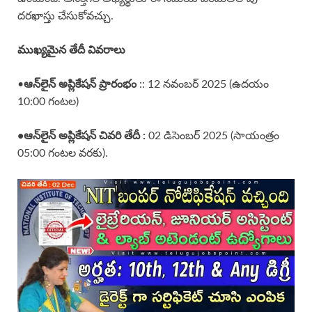
దరఖాస్తు చేసుకోవచ్చు.
ముఖ్యమైన తేదీ వివరాలు
•
ఆన్‌లైన్ అప్లికేషన్ ప్రారంభం
:: 12 నవంబర్ 2025 (ఉదయం
10:00 గంటల)
•
ఆన్‌లైన్ అప్లికేషన్ చివరి తేదీ :
02 డిసెంబర్ 2025 (సాయంత్రం
05:00 గంటల వరకు).