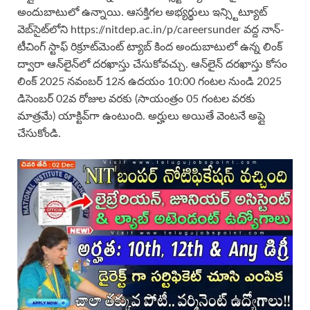
అందుబాటులో ఉన్నాయి. ఆసక్తిగల అభ్యర్థులు ఇన్స్టిట్యూట్
వెబ్‌సైట్‌లోని https://nitdep.ac.in/p/careersunder వద్ద నాన్-
టీచింగ్ స్టాఫ్ రిక్రూట్‌మెంట్ ట్యాబ్ కింద అందుబాటులో ఉన్న లింక్
ద్వారా ఆన్‌లైన్‌లో దరఖాస్తు చేసుకోవచ్చు. ఆన్‌లైన్ దరఖాస్తు కోసం
లింక్ 2025 నవంబర్ 12న ఉదయం 10:00 గంటల నుండి 2025
డిసెంబర్ 02వ రోజుల వరకు (సాయంత్రం 05 గంటల వరకు
మాత్రమే) యాక్టివ్‌గా ఉంటుంది. అర్హులు అయితే వెంటనే అప్లై
చేసుకోండి.