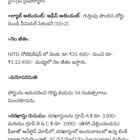
స్టెనోగ్రఫీ నైపుణ్యాలు.
•
ల్యాబ్ అటెండంట్/ ఆఫీస్ అటెండంట్
: గుర్తింపు పొందిన బోర్డు
నుండి సీనియర్ సెకండరీ (10+2).
»
నెల జీతం
:
NITD నోటిఫికేషన్ లో నెలకు రూ.₹35,400/- నుంచి రూ.
₹1,12,400/- మధ్యలో నెల జీతం ఇస్తారు.
»
వయోపరిమితి
:
పోస్టును అనుసరించి గరిష్ట వయసు 56 సంవత్సరాలు
మించకూడదు.
»దరఖాస్తు రుసుము
: దరఖాస్తులను గ్రూప్ A కి రూ. 1500/-
మరియు గ్రూప్ B & C కి రూ. 1000/- (తిరిగి చెల్లించబడదు)
ఫీజుతో ఆన్‌లైన్ మోడ్‌లో, దరఖాస్తులో అందుబాటులో ఉన్న లింక్
ద్వారా సమర్పించాలి. SC/ST/PwD/Ex-Servicemen మరియు