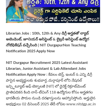
Librarian Jobs : 10th, 12th & Any డిగ్రీ అర్హతతో
ల్యాబ్
అటెండెంట్, జూనియర్ అసిస్టెంట్ & లైబ్రరీ అసిస్టెంట్
ఉద్యోగ
నోటిఫికేషన్ వచ్చేసింది | NIT Durgapur
Non Teaching
Notification 2025 Apply Now
NIT Durgapur
Recruitment 2025 Latest Assistant
Librarian, Junior Assistant & Lab Attendant Jobs
Notification Apply Now
:
కేవలం టెన్త్, ఇంటర్ & ఎన్ని డిగ్రీ
పాసైన అభ్యర్థులకు శుభవార్త..దుర్గాపూర్ లోని నేషనల్
ఇన్స్టిట్యూట్ ఆఫ్ టెక్నాలజీ (NIT) లో డైరెక్ట్ రిక్రూట్‌మెంట్
ప్రాతిపదికన కింది నాన్-టీచింగ్ 118 ఉద్యోగుల కోసం అర్హతగల
భారతీయ పౌరుల నుండి దరఖాస్తులను ఆహ్వానిస్తోంది. అర్హులైన
అభ్యర్థులు 02 డిసెంబర్ 2025 తేదీ లోపల www.nitdgp.ac.in