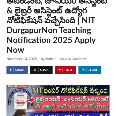
అటెండెంట్, జూనియర్ అసిస్టెంట్
& లైబ్రరీ అసిస్టెంట్ ఉద్యోగ
నోటిఫికేషన్ వచ్చేసింది | NIT
DurgapurNon Teaching
Notification 2025 Apply
Now
November 13, 2025
-
by
mohan
-
Leave a Comment
SHARE
SHARE
PIN IT
SHARE