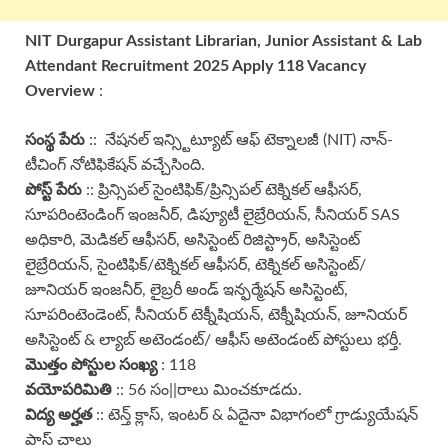
NIT Durgapur
Assistant Librarian, Junior Assistant & Lab
Attendant
Recruitment 2025 Apply 118 Vacancy
Overview
:
సంస్థ పేరు
:: నేషనల్ ఇన్స్టిట్యూట్ ఆఫ్ టెక్నాలజీ (NIT) నాన్-
టీచింగ్ నోటిఫికేషన్ వచ్చేసింది.
పోస్ట్ పేరు
:: ప్రిన్సిపల్ సైంటిఫిక్/ప్రిన్సిపల్ టెక్నికల్ ఆఫీసర్,
సూపరింటెండింగ్ ఇంజనీర్, డిప్యూటీ లైబ్రేరియన్, సీనియర్ SAS
అధికారి, మెడికల్ ఆఫీసర్, అసిస్టెంట్ రిజిస్ట్రార్, అసిస్టెంట్
లైబ్రేరియన్, సైంటిఫిక్/టెక్నికల్ ఆఫీసర్, టెక్నికల్ అసిస్టెంట్/
జూనియర్ ఇంజనీర్, లైబ్రరీ అండ్ ఇన్ఫర్మేషన్ అసిస్టెంట్,
సూపరింటెండెంట్, సీనియర్ టెక్నీషియన్, టెక్నీషియన్, జూనియర్
అసిస్టెంట్ & ల్యాబ్ అటెండంట్/ ఆఫీస్ అటెండంట్ పోస్టులు భర్తీ.
మొత్తం పోస్టుల సంఖ్య
: 118
వయోపరిమితి
:: 56 సం||రాలు మించకూడదు.
విద్య అర్హత
:: టెన్త్ క్లాస్, ఇంటర్ & ఏదైనా విభాగంలో గ్రాడ్యుయేషన్
పాస్ చాలు