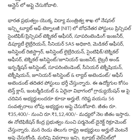
ఆన్లైన్ లో అప్లై చేసుకోవాలి.
భారత ప్రభుత్వం యొక్క విద్యా మంత్రిత్వ శాఖ లో నేషనల్
ఇన్స్టిట్యూట్ ఆఫ్ టెక్నాలజీ (NIT) లో బోధనేతర పోస్టులు ప్రిన్సిపల్
సైంటిఫిక్/ప్రిన్సిపల్ టెక్నికల్ ఆఫీసర్, సూపరింటెండింగ్ ఇంజనీర్,
డిప్యూటీ లైబ్రేరియన్, సీనియర్ SAS అధికారి, మెడికల్ ఆఫీసర్,
అసిస్టెంట్ రిజిస్ట్రార్, అసిస్టెంట్ లైబ్రేరియన్, సైంటిఫిక్/టెక్నికల్
ఆఫీసర్, టెక్నికల్ అసిస్టెంట్/జూనియర్ ఇంజనీర్, లైబ్రరీ అండ్
ఇన్ఫర్మేషన్ అసిస్టెంట్, సూపరింటెండెంట్, సీనియర్ టెక్నీషియన్,
టెక్నీషియన్, జూనియర్ అసిస్టెంట్ & ల్యాబ్ అటెండంట్/ ఆఫీస్
అటెండంట్ తదితర పోస్టులు భర్తీ చేస్తున్నారు. ఈ ఉద్యోగుల కోసం
టెన్త్ క్లాస్, ఇంటర్మీడియట్ & ఏదైనా విభాగంలో గ్రాడ్యుయేషన్ ఆ పై
చదివిన అభ్యర్థులందరూ కూడా అర్హులే. గరిష్ట వయసు 56
సంవత్సరాలు లోపు అభ్యర్థుల అప్లై చేసుకోవాలి. జీతం రూ.
₹35,400/- నుంచి రూ.₹1,12,400/- మధ్యలో నెల జీతం ఇస్తారు.
ఈ నోటిఫికేషన్ కేంద్ర ప్రభుత్వం నుంచి పర్మనెంట్ డైరెక్ట్ రిక్రూమెంట్
చేస్తున్నారు. మన రెండు తెలుగు రాష్ట్ర అభ్యర్థులు అర్హులే వెంటనే
అప్లై చేసుకోండి. మరిన్ని వివరాలు ఇన్స్టిట్యూట్ వెబ్‌సైట్‌లో