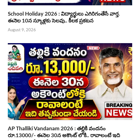
School Holiday 2026 : విద్యార్థులు ఎగిరిగంతేసే వార్త.
ఈనెల 10న స్కూళ్లకు సెలవు.. కీలక ప్రకటన
August 9, 2026
AP Thalliki Vandanam 2026 : తల్లికి వందనం
రూ.13000/- ఈనెల 30న అకౌంట్ లోకి.. రావాలంటే ఇది