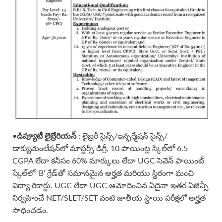
•
డిప్యూటీ లైబ్రేరియన్
: లైబ్రరీ సైన్స్/ఇన్ఫర్మేషన్ సైన్స్/
డాక్యుమెంటేషన్‌లో మాస్టర్స్ డిగ్రీ, 10 పాయింట్ల స్కేల్‌లో 6.5
CGPA లేదా కనీసం 60% మార్కులు లేదా UGC సెవెన్ పాయింట్
స్కేల్‌లో ‘B’ గ్రేడ్‌తో సమానమైన అర్హత మరియు స్థిరంగా మంచి
విద్యా రికార్డు. UGC లేదా UGC ఆమోదించిన ఏదైనా ఇతర ఏజెన్సీ
నిర్వహించే NET/SLET/SET వంటి జాతీయ స్థాయి పరీక్షలో అర్హత
సాధించడం.