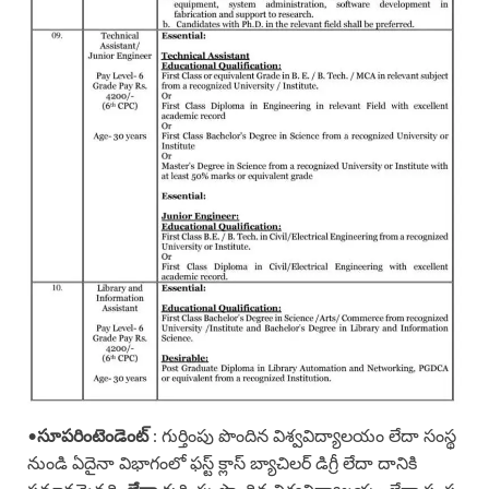
•
సూపరింటెండెంట్
: గుర్తింపు పొందిన విశ్వవిద్యాలయం లేదా సంస్థ
నుండి ఏదైనా విభాగంలో ఫస్ట్ క్లాస్ బ్యాచిలర్ డిగ్రీ లేదా దానికి