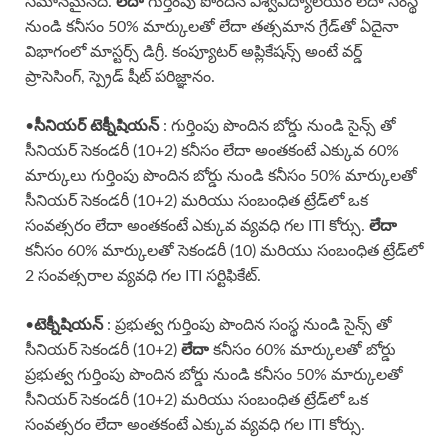
సమానమైనది.
లేదా
గుర్తింపు పొందిన విశ్వవిద్యాలయం లేదా సంస్థ
నుండి కనీసం 50% మార్కులతో లేదా తత్సమాన గ్రేడ్‌తో ఏదైనా
విభాగంలో మాస్టర్స్ డిగ్రీ. కంప్యూటర్ అప్లికేషన్స్ అంటే వర్డ్
ప్రాసెసింగ్, స్ప్రెడ్ షీట్ పరిజ్ఞానం.
•
సీనియర్ టెక్నీషియన్
: గుర్తింపు పొందిన బోర్డు నుండి సైన్స్ తో
సీనియర్ సెకండరీ (10+2) కనీసం లేదా అంతకంటే ఎక్కువ 60%
మార్కులు గుర్తింపు పొందిన బోర్డు నుండి కనీసం 50% మార్కులతో
సీనియర్ సెకండరీ (10+2) మరియు సంబంధిత ట్రేడ్‌లో ఒక
సంవత్సరం లేదా అంతకంటే ఎక్కువ వ్యవధి గల ITI కోర్సు.
లేదా
కనీసం 60% మార్కులతో సెకండరీ (10) మరియు సంబంధిత ట్రేడ్‌లో
2 సంవత్సరాల వ్యవధి గల ITI సర్టిఫికేట్.
•
టెక్నీషియన్
: ప్రభుత్వ గుర్తింపు పొందిన సంస్థ నుండి సైన్స్ తో
సీనియర్ సెకండరీ (10+2)
లేదా
కనీసం 60% మార్కులతో బోర్డు
ప్రభుత్వ గుర్తింపు పొందిన బోర్డు నుండి కనీసం 50% మార్కులతో
సీనియర్ సెకండరీ (10+2) మరియు సంబంధిత ట్రేడ్‌లో ఒక
సంవత్సరం లేదా అంతకంటే ఎక్కువ వ్యవధి గల ITI కోర్సు.