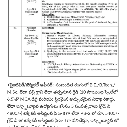
•
సైంటిఫిక్/టెక్నికల్ ఆఫీసర్
: సంబంధిత రంగంలో B.E./B.Tech./
M.Sc. లేదా ఫస్ట్ క్లాస్ లేదా తత్సమాన గ్రేడ్ (10 పాయింట్ల స్కేల్‌లో
6.5)తో MCA డిగ్రీ మరియు స్థిరమైన అద్భుతమైన విద్యా రికార్డు.
లేదా
ఇన్స్టిట్యూట్ ఉద్యోగులు కనీసం 5 సంవత్సరాలు (గ్రేడ్ పే
4800/-) టెక్నికల్ అసిస్టెంట్ (SG-I) గా లేదా PB-2 లో రూ. 5400/-
గ్రేడ్ పే తో టెక్నికల్ అసిస్టెంట్ (SG-I) గా పనిచేస్తూ, ఇన్స్టిట్యూట్ లో