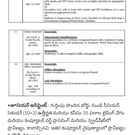
•
జూనియర్ అసిస్టెంట్
: గుర్తింపు పొందిన బోర్డు నుండి సీనియర్
సెకండరీ (10+2) ఉత్తీర్ణత మరియు కనీసం 35 పదాల టైపింగ్ వేగం
మరియు కంప్యూటర్ వర్డ్ ప్రాసెసింగ్ మరియు స్ప్రెడ్‌షీట్‌లో
ప్రావీణ్యం. కావాల్సినవి: ఇతర కంప్యూటర్ నైపుణ్యాలలో ప్రావీణ్యం;