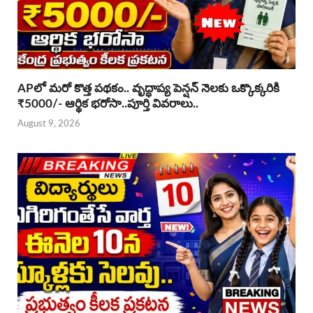
APలో మరో కొత్త పథకం.. వృద్ధాప్య పెన్షన్ నెలకు ఒక్కొక్కరికి
₹5000/- ఆర్థిక భరోసా..పూర్తి వివరాలు..
August 9, 2026