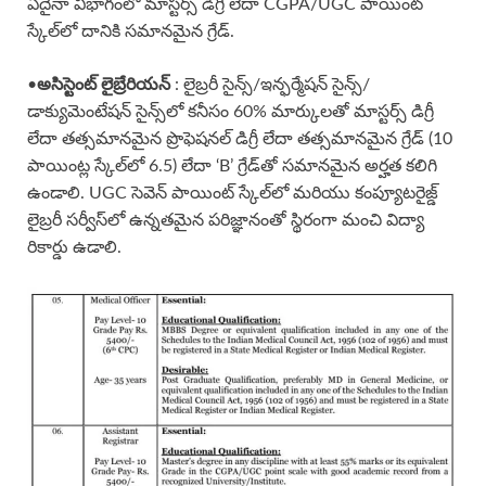
ఏదైనా విభాగంలో మాస్టర్స్ డిగ్రీ లేదా CGPA/UGC పాయింట్
స్కేల్‌లో దానికి సమానమైన గ్రేడ్.
•
అసిస్టెంట్ లైబ్రేరియన్
: లైబ్రరీ సైన్స్/ఇన్ఫర్మేషన్ సైన్స్/
డాక్యుమెంటేషన్ సైన్స్‌లో కనీసం 60% మార్కులతో మాస్టర్స్ డిగ్రీ
లేదా తత్సమానమైన ప్రొఫెషనల్ డిగ్రీ లేదా తత్సమానమైన గ్రేడ్ (10
పాయింట్ల స్కేల్‌లో 6.5) లేదా ‘B’ గ్రేడ్‌తో సమానమైన అర్హత కలిగి
ఉండాలి. UGC సెవెన్ పాయింట్ స్కేల్‌లో మరియు కంప్యూటరైజ్డ్
లైబ్రరీ సర్వీస్‌లో ఉన్నతమైన పరిజ్ఞానంతో స్థిరంగా మంచి విద్యా
రికార్డు ఉడాలి.