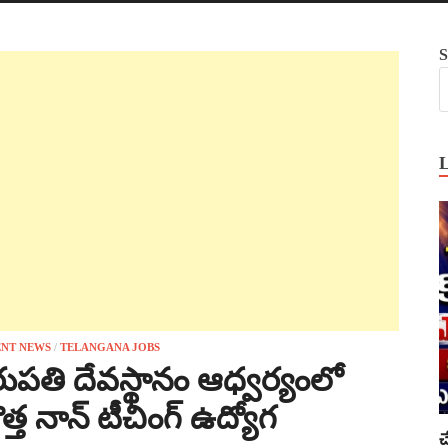
S
NT NEWS
/
TELANGANA JOBS
ుపతి దేవస్థానం ఆధ్వర్యంలో
్త నాన్ టీచింగ్ ఉద్యోగ
చ