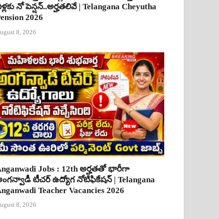
ీళ్లకు నో పెన్షన్..అర్హతలివే | Telangana Cheyutha
ension 2026
ugust 8, 2026
nganwadi Jobs : 12th అర్హతతో భారీగా
ంగన్వాడీ టీచర్ ఉద్యోగ నోటిఫికేషన్ | Telangana
nganwadi Teacher Vacancies 2026
ugust 8, 2026