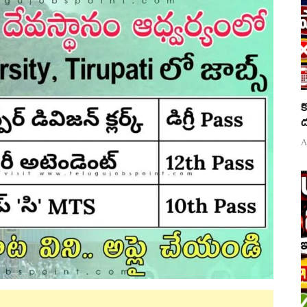
క
ద
A