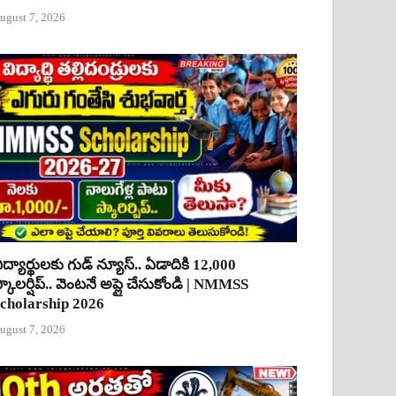
ugust 7, 2026
ిద్యార్థులకు గుడ్ న్యూస్.. ఏడాదికి 12,000
్కాలర్షిప్.. వెంటనే అప్లై చేసుకోండి | NMMSS
cholarship 2026
ugust 7, 2026