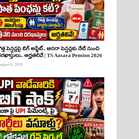
ొత్త పెన్షన్లపై బిగ్ అప్డేట్.. ఆసరా పెన్షన్లకు నేటి నుంచి
రఖాస్తులు.. అర్హతలివే | TS Aasara Pension 2026
ugust 8, 2026