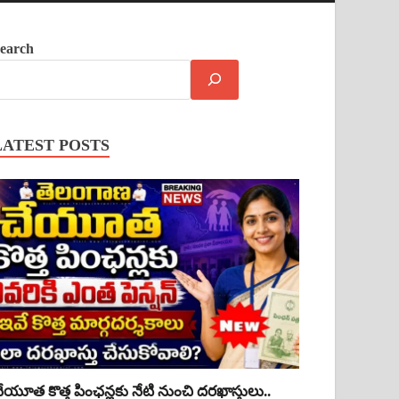
earch
LATEST POSTS
ేయూత కొత్త పింఛన్లకు నేటి నుంచి దరఖాస్తులు..