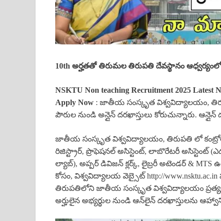
10th అర్హతతో తిరుమల తిరుపతి దేవస్థానం ఆధ్వర్యంలో S
NSKTU Non teaching Recruitment 2025 Latest Nati
Apply Now
: జాతీయ సంస్కృత విశ్వవిద్యాలయం, తిర
పౌరుల నుండి అన్లైన్ దరఖాస్తులు కోరుచున్నారు. ఆన్లై
జాతీయ సంస్కృత విశ్వవిద్యాలయం, తిరుపతి లో కంట్రోలర్ ఆఫ
రిజిస్ట్రార్, ప్రొఫెషనల్ అసిస్టెంట్, లాబొరేటరీ అసిస్టెంట్ 
ల్యాబ్), అప్పర్ డివిజన్ క్లర్క్, లైబ్రరీ అటెండర్ &
కోసం, విశ్వవిద్యాలయ వెబ్సైట్ http://www.nsktu.ac.in పూ
తిరుపతిలోని జాతీయ సంస్కృత విశ్వవిద్యాలయం ప్రత్యక
అర్హులైన అభ్యర్థుల నుండి ఆన్‌లైన్ దరఖాస్తులను ఆహ్వాని