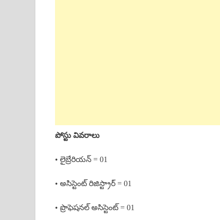
పోస్టు వివరాలు
• లైబ్రేరియన్ = 01
• అసిస్టెంట్ రిజిస్ట్రార్ = 01
• ప్రొఫెషనల్ అసిస్టెంట్ = 01