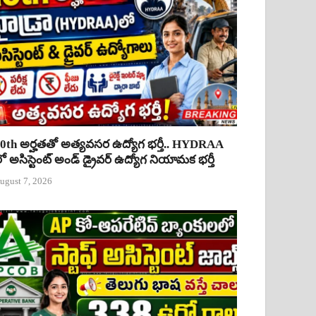
0th అర్హతతో అత్యవసర ఉద్యోగ భర్తీ.. HYDRAA
ో అసిస్టెంట్ అండ్ డ్రైవర్ ఉద్యోగ నియామక భర్తీ
ugust 7, 2026