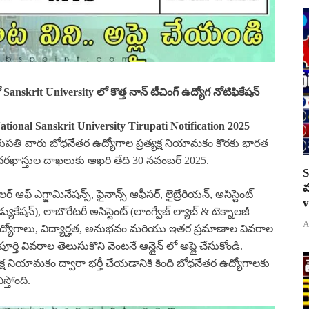
anskrit University లో కొత్త నాన్
టీచింగ్
ఉద్యోగ నోటిఫికేషన్
onal Sanskrit University Tirupati Notification 2025
ుపతి వారు బోధనేతర ఉద్యోగాల ప్రత్యక్ష నియామకం కొరకు భారత
న్ దరఖాస్తుల దాఖలుకు ఆఖరి తేది 30 నవంబర్ 2025.
S
వ
్ ఎగ్జామినేషన్స్, ఫైనాన్స్ ఆఫీసర్, లైబ్రేరియన్, అసిస్టెంట్
v
(ఎడ్యుకేషన్), లాబొరేటరీ అసిస్టెంట్ (లాంగ్వేజ్ ల్యాబ్ & టెక్నాలజీ
A
 MTS ఉద్యోగాలు, విద్యార్హత, అనుభవం మరియు ఇతర ప్రమాణాల వివరాల
ర్తి వివరాల తెలుసుకొని వెంటనే ఆన్లైన్ లో అప్లై చేసుకోండి.
్ష నియామకం ద్వారా భర్తీ చేయడానికి కింది బోధనేతర ఉద్యోగాలకు
స్తోంది.