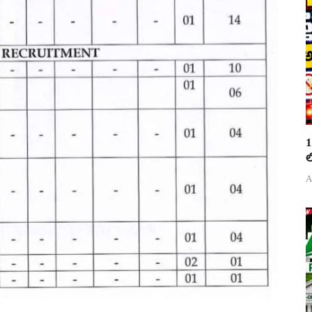
1
ల
A