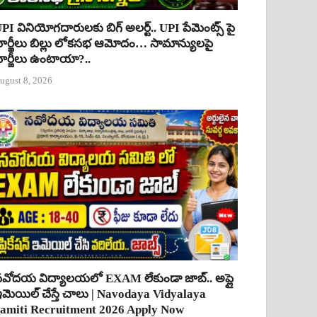
PI వినియోగదారులకు బిగ్ అలర్ట్.. UPI పేమెంట్స్ పై
ార్జీలు బిల్లు లోకసభ ఆమోదం… సామాన్యులపై
ార్జీలు ఉంటాయా?..
ugust 8, 2026
వోదయ విద్యాలయలో EXAM లేకుండా జాబ్.. అప్లై
మెయిల్ చేస్తే చాలు | Navodaya Vidyalaya
amiti Recruitment 2026 Apply Now