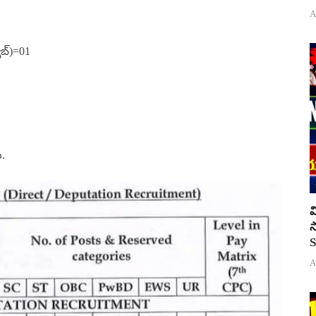
A
యాబ్)=01
ు.
వ
స
S
A