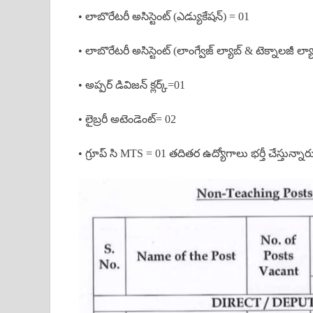
• లాబొరేటరీ అసిస్టెంట్ (ఎడ్యుకేషన్) = 01
• లాబొరేటరీ అసిస్టెంట్ (లాంగ్వేజ్ ల్యాబ్ & టెక్నాలజీ ల్
• అప్పర్ డివిజన్ క్లర్క్=01
• లైబ్రరీ అటెండెంట్= 02
• గ్రూప్ సి MTS = 01 తదితర ఉద్యోగాలు భర్తీ చేస్తున్నార