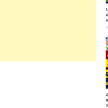
U
చ
చ
A
న
ఇ
S