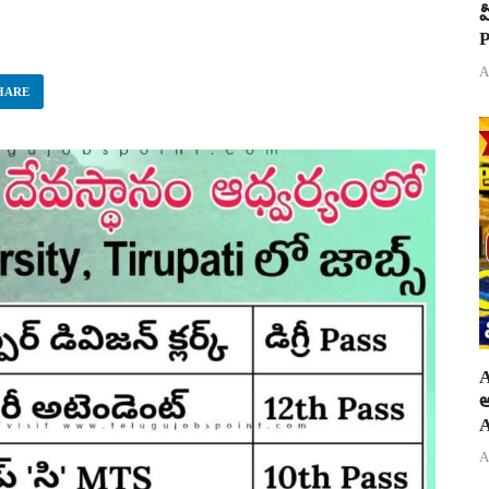
వ
P
A
HARE
A
అ
A
A