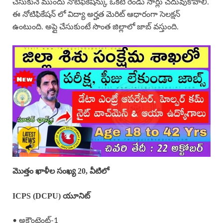
చేసుకునే ముందు నోటిఫికేషన్కు ఒకటి రెండు సార్లు చదువుకోవాలి.
ఈ నోటిఫికేషన్ లో విద్యా అర్హత మెరిట్ ఆధారంగా సెలక్షన్
ఉంటుంది. అప్లై చేసుకుంటే సొంత జిల్లాలో జాబ్ వస్తుంది.
మొత్తం ఖాళీల సంఖ్య 20, వీటిలో
ICPS (DCPU) యూనిట్
• అకౌంటెంట్-1