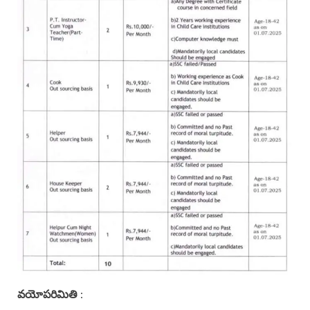
వయోపరిమితి
: