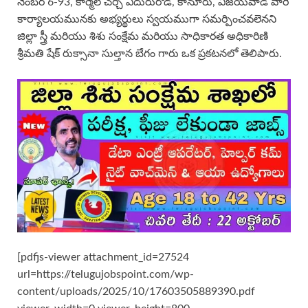
నెంబర్ 6-93, కార్మెల్ చర్చి ఎదురురోడ్, కానూరు, విజయవాడ వారి
కార్యాలయమునకు అభ్యర్థులు స్వయముగా సమర్పించవలెనని
జిల్లా స్త్రీ మరియు శిశు సంక్షేమ మరియు సాధికారత అధికారిణి
శ్రీమతి షేక్ రుక్సానా సుల్తాన బేగం గారు ఒక ప్రకటనలో తెలిపారు.
[pdfjs-viewer attachment_id=27524
url=https://telugujobspoint.com/wp-
content/uploads/2025/10/17603505889390.pdf