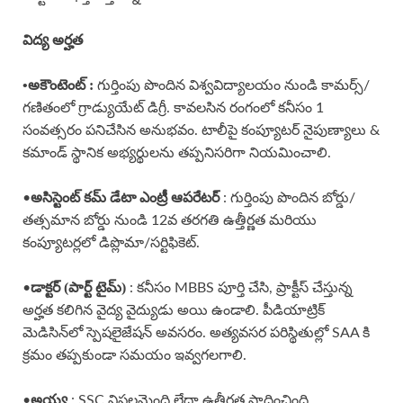
విద్య అర్హత
•అకౌంటెంట్ :
గుర్తింపు పొందిన విశ్వవిద్యాలయం నుండి కామర్స్/
గణితంలో గ్రాడ్యుయేట్ డిగ్రీ. కావలసిన రంగంలో కనీసం 1
సంవత్సరం పనిచేసిన అనుభవం. టాలీపై కంప్యూటర్ నైపుణ్యాలు &
కమాండ్ స్థానిక అభ్యర్థులను తప్పనిసరిగా నియమించాలి.
అసిస్టెంట్ కమ్ డేటా ఎంట్రీ ఆపరేటర్
•
: గుర్తింపు పొందిన బోర్డు/
తత్సమాన బోర్డు నుండి 12వ తరగతి ఉత్తీర్ణత మరియు
కంప్యూటర్లలో డిప్లొమా/సర్టిఫికెట్.
డాక్టర్ (పార్ట్ టైమ్)
•
: కనీసం MBBS పూర్తి చేసి, ప్రాక్టీస్ చేస్తున్న
అర్హత కలిగిన వైద్య వైద్యుడు అయి ఉండాలి. పీడియాట్రిక్
మెడిసిన్‌లో స్పెషలైజేషన్ అవసరం. అత్యవసర పరిస్థితుల్లో SAA కి
క్రమం తప్పకుండా సమయం ఇవ్వగలగాలి.
అయ్య
•
: SSC విఫలమైంది లేదా ఉత్తీర్ణత సాధించింది.