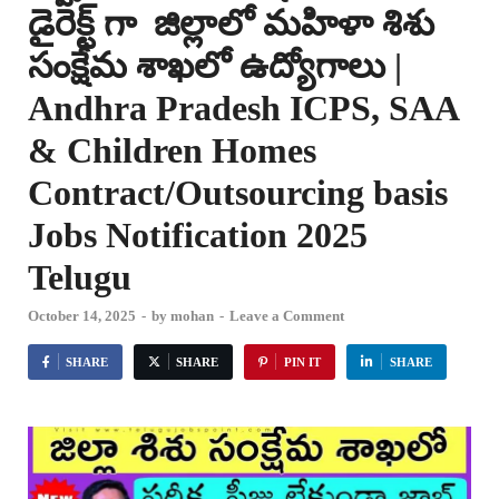
డైరెక్ట్ గా జిల్లాలో మహిళా శిశు
సంక్షేమ శాఖలో ఉద్యోగాలు |
Andhra Pradesh ICPS, SAA
& Children Homes
Contract/Outsourcing basis
Jobs Notification 2025
Telugu
October 14, 2025
-
by
mohan
-
Leave a Comment
SHARE
SHARE
PIN IT
SHARE