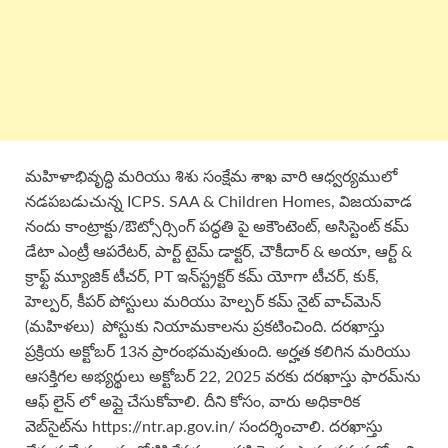
మహిళాభివృద్ధి మరియు శిశు సంక్షేమ శాఖ వారి ఆధ్వర్యములో
నడపబడుచున్న ICPS. SAA & Children Homes, విజయవాడ
నందు కాంట్రాక్టు/ఔట్సోర్సింగ్ పద్ధతి పై అకౌంటెంట్, అసిస్టెంట్ కమ్
డేటా ఎంట్రీ ఆపరేటర్, పార్ట్ టైమ్ డాక్టర్, చౌకీదార్ & అయా, ఆర్ట్ &
క్రాఫ్ట్ మ్యూజిక్ టీచర్, PT ఇన్‌స్ట్రక్టర్ కమ్ యోగా టీచర్, కుక్,
హెల్పర్, కీపర్ పోస్టులు మరియు హెల్పర్ కమ్ నైట్ వాచ్‌మెన్
(మహిళలు) పోస్టుకు నియామకాలను ప్రకటించింది. దరఖాస్తు
ప్రక్రియ అక్టోబర్ 13న ప్రారంభమవుతుంది. అర్హత కలిగిన మరియు
ఆసక్తిగల అభ్యర్థులు అక్టోబర్ 22, 2025 వరకు దరఖాస్తు ఫారమ్‌ను
ఆఫ్ లైన్ లో అప్లై చేసుకోవాలి. దీని కోసం, వారు అధికారిక
వెబ్‌సైట్‌ను https://ntr.ap.gov.in/ సందర్శించాలి. దరఖాస్తు