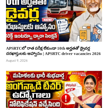
APSRTCలో రాత పరీక్ష లేకుండా 10th అర్హతతో డ్రైవర్ల
దరఖాస్తులకు ఆహ్వానం | APSRTC driver vacancies 2026
August 9, 2026