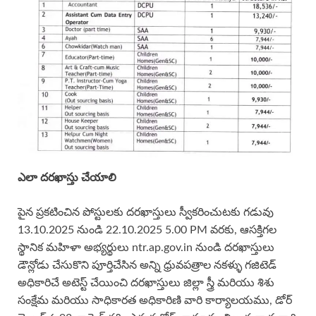
ఎలా దరఖాస్తు చేయాలి
పైన ప్రకటించిన పోస్టులకు దరఖాస్తులు స్వీకరించుటకు గడువు
13.10.2025 నుండి 22.10.2025 5.00 PM వరకు, ఆసక్తిగల
స్థానిక మహిళా అభ్యర్థులు ntr.ap.gov.in నుండి దరఖాస్తులు
డౌన్లోడు చేసుకొని పూర్తిచేసిన అన్ని ధ్రువపత్రాల నకళ్ళు గజిటెడ్
అధికారిచే అటెస్ట్ చేయించి దరఖాస్తులు జిల్లా స్త్రీ మరియు శిశు
సంక్షేమ మరియు సాధికారత అధికారిణి వారి కార్యాలయము, డోర్