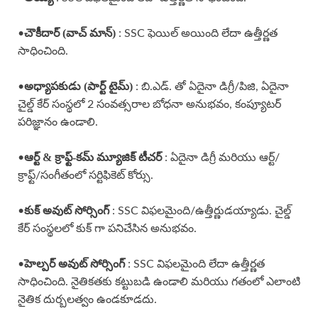
చౌకీదార్ (వాచ్ మాన్)
•
: SSC ఫెయిల్ అయింది లేదా ఉత్తీర్ణత
సాధించింది.
అధ్యాపకుడు (పార్ట్ టైమ్)
•
: బి.ఎడ్. తో ఏదైనా డిగ్రీ/పిజి, ఏదైనా
చైల్డ్ కేర్ సంస్థలో 2 సంవత్సరాల బోధనా అనుభవం, కంప్యూటర్
పరిజ్ఞానం ఉండాలి.
ఆర్ట్ & క్రాఫ్ట్-కమ్ మ్యూజిక్ టీచర్
•
: ఏదైనా డిగ్రీ మరియు ఆర్ట్/
క్రాఫ్ట్/సంగీతంలో సర్టిఫికెట్ కోర్సు.
కుక్ అవుట్ సోర్సింగ్
•
: SSC విఫలమైంది/ఉత్తీర్ణుడయ్యాడు. చైల్డ్
కేర్ సంస్థలలో కుక్ గా పనిచేసిన అనుభవం.
హెల్పర్ అవుట్ సోర్సింగ్
•
: SSC విఫలమైంది లేదా ఉత్తీర్ణత
సాధించింది. నైతికతకు కట్టుబడి ఉండాలి మరియు గతంలో ఎలాంటి
నైతిక దుర్బలత్వం ఉండకూడదు.