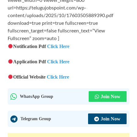
viewer_width=0 viewer_height=800
url=https://telugujobspoint.com/wp-
content/uploads/2025/10/17603505889390.pdf
download=true print=true fullscreen=true
fullscreen_target=false fullscreen_text=”View
Fullscreen” zoom=auto ]
Notification Pdf
Click Here
Application Pdf
Click Here
Official Website
Click Here
WhatsApp Group
Join Now
Telegram Group
Join Now