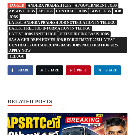
TAGGED
ANDHRA PRADESH ICPS
AP GOVERNMENT JOBS
AP GOVT JOBS
AP JOBS
CONTRACT JOBS
GOVT JOBS
JOB
JOBS
LATEST ANDHRA PRADESH JOB NOTIFICATION IN TELUGU
LATEST FREE JOB INFORMATION IN TELUGU
LATEST JOBS INNTELUGU
OUTSOURCING BASIS JOBS
SAA & CHILDREN HOMES JOB RECRUITMENT 2025 LATEST
CONTRACT/ OUTSOURCING BASIS JOBS NOTIFICATION 2025
APPLY NOW
TELUGU
SHARE
SHARE
PIN IT
SHARE
RELATED POSTS