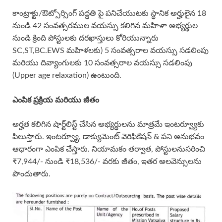
కాంట్రాక్టు/ఔట్సోర్సింగ్ పద్ధతి పై పనిచేయుటకు స్థానిక అర్హులైన 18
నుండి 42 సంవత్సరముల వయస్సు కలిగిన మహిళా అభ్యర్థుల
నుండి క్రింది పోస్టులకు దరఖాస్తులు కోరియున్నారు
SC,ST,BC.EWS మహిళలకు) 5 సంవత్సరాల వయస్సు సడలింపు
మరియు దివ్యాంగులకు 10 సంవత్సరాల వయస్సు సడలింపు
(Upper age relaxation) ఉంటుంది.
ఎంపిక ప్రక్రియ మరియు జీతం
అర్హత కలిగిన షార్ట్‌లిస్ట్ చేసిన అభ్యర్థులను మాత్రమే ఇంటర్వ్యూకు
పిలుస్తారు. ఇంటర్వ్యూ, డాక్యుమెంట్ వెరిఫికేషన్ & పని అనుభవం
ఆధారంగా ఎంపిక చేస్తారు. నియామకం తర్వాత, పోస్టులనుసరించి
₹7,944/- నుండి ₹18,536/- వరకు జీతం, ఇతర అలవెన్సులను
పొందుతారు.