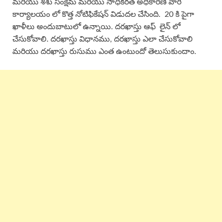
మరియు శిశు సంక్షేమ మరియు సాధికరత అధికారిణి వారి
కార్యాలయం లో కొత్త నోటిఫికేషన్ విడుదల చేసింది. 20 కి పైగా
ఖాళీలు అందుబాటులో ఉన్నాయి. దరఖాస్తు ఆఫ్ లైన్ లో
చేసుకోవాలి. దరఖాస్తు విధానము, దరఖాస్తు ఎలా చేసుకోవాలి
మరియు దరఖాస్తు రుసుము ఎంత ఉంటుందో తెలుసుకుందాం.