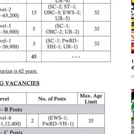
1
ల
A