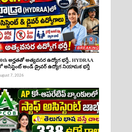
0th అర్హతతో అత్యవసర ఉద్యోగ భర్తీ.. HYDRAA
ో అసిస్టెంట్ అండ్ డ్రైవర్ ఉద్యోగ నియామక భర్తీ
ugust 7, 2026