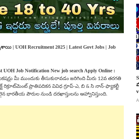
వచ్చేశాయి | UOH Recruitment 2025 | Latest Govt Jobs | Job
t UOH Job Notification New job search Apply Online :
S
ోటిఫికషన్లు మీ ముందుకు తీసుకురావడం జరిగింది మీరు 12వ తరగతి
వ
క్రూట్‌మెంట్ ప్రాతిపదికన వివిధ గ్రూప్-ఎ, బి & సి నాన్-ఫ్యాకల్టీ
v
ైన భారతీయ పౌరుల నుండి దరఖాస్తులను ఆహ్వానిస్తుంది.
A