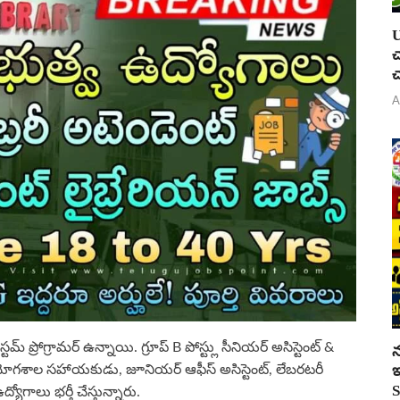
U
చ
చ
A
 సిస్టమ్ ప్రోగ్రామర్ ఉన్నాయి. గ్రూప్ B పోస్ట్లు సీనియర్ అసిస్టెంట్ &
న
ఇ
ట్, ప్రయోగశాల సహాయకుడు, జూనియర్ ఆఫీస్ అసిస్టెంట్, లేబరటరీ
S
ోగాలు భర్తీ చేస్తున్నారు.