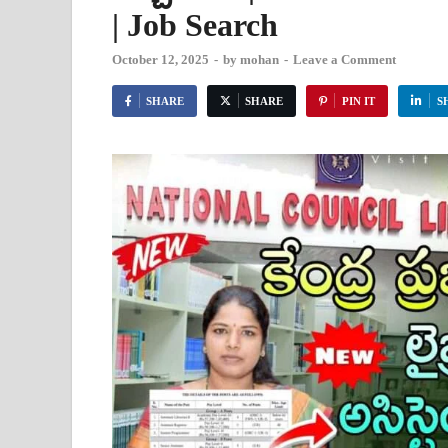
| Job Search
October 12, 2025
-
by
mohan
-
Leave a Comment
SHARE
SHARE
PIN IT
S