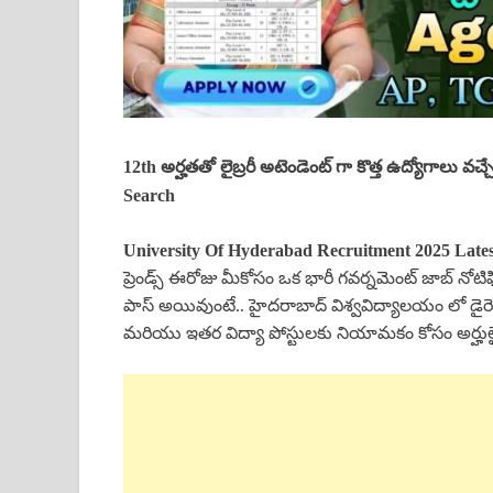
12th అర్హతతో లైబ్రరీ అటెండెంట్ గా కొత్త ఉద్యోగాలు 
Search
University Of Hyderabad Recruitment 2025 Lates
ప్రెండ్స్ ఈరోజు మీకోసం ఒక భారీ గవర్నమెంట్ జాబ్ న
పాస్ అయివుంటే.. హైదరాబాద్ విశ్వవిద్యాలయం లో డైరెక్ట్ రి
మరియు ఇతర విద్యా పోస్టులకు నియామకం కోసం అర్హుల