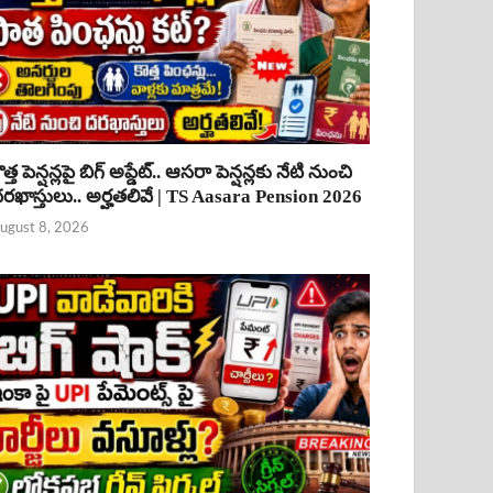
ొత్త పెన్షన్లపై బిగ్ అప్డేట్.. ఆసరా పెన్షన్లకు నేటి నుంచి
రఖాస్తులు.. అర్హతలివే | TS Aasara Pension 2026
ugust 8, 2026