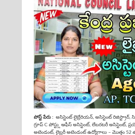
పోస్ట్ పేరు
: అసిస్టెంట్ లైబ్రేరియన్, అసిస్టెంట్ రిజిస్ట్రార్,
గ్రూప్ C పోస్ట్లు ఆఫీస్ అసిస్టెంట్, లేబరటరీ అసిస్టెం
అటెండంట్, లైబ్రరీ అటెండంట్ ఉద్యోగాలు – మొత్తం 52 ఉద్య