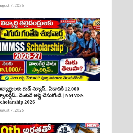
ugust 7, 2026
ిద్యార్థులకు గుడ్ న్యూస్.. ఏడాదికి 12,000
్కాలర్షిప్.. వెంటనే అప్లై చేసుకోండి | NMMSS
cholarship 2026
ugust 7, 2026