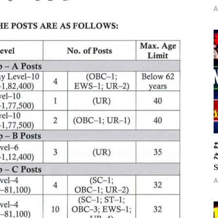
A
వ
స
S
A