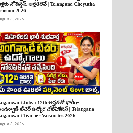
ీళ్లకు నో పెన్షన్..అర్హతలివే | Telangana Cheyutha
ension 2026
ugust 8, 2026
nganwadi Jobs : 12th అర్హతతో భారీగా
ంగన్వాడీ టీచర్ ఉద్యోగ నోటిఫికేషన్ | Telangana
nganwadi Teacher Vacancies 2026
ugust 8, 2026