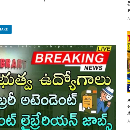
వ
P
A
HARE
A
అ
A
A