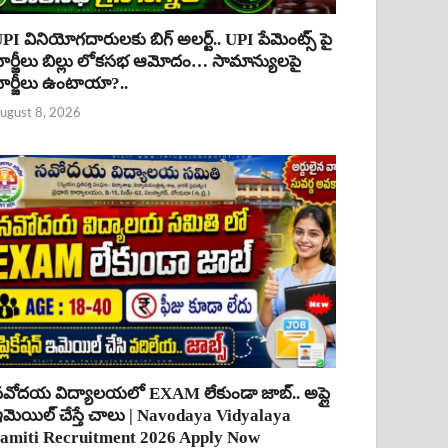
PI వినియోగదారులకు బిగ్ అలర్ట్.. UPI పేమెంట్స్ పై
ార్జీలు బిల్లు లోకసభ ఆమోదం… సామాన్యులపై
ార్జీలు ఉంటాయా?..
ugust 8, 2026
వోదయ విద్యాలయలో EXAM లేకుండా జాబ్.. అప్లై
మెయిల్ చేస్తే చాలు | Navodaya Vidyalaya
amiti Recruitment 2026 Apply Now