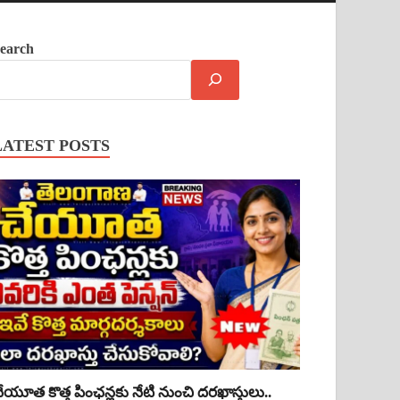
earch
LATEST POSTS
ేయూత కొత్త పింఛన్లకు నేటి నుంచి దరఖాస్తులు..