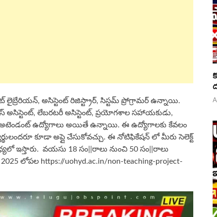
క
ద
ైబ్రేరియన్, అసిస్టెంట్ రిజిస్ట్రార్, సిస్టమ్ ప్రోగ్రామర్ ఉన్నాయి.
A
ు ఆఫీస్ అసిస్టెంట్, లేబరటరీ అసిస్టెంట్, ప్రయోగశాల సహాయకుడు,
రరీ అటెండంట్ ఉద్యోగాలు అయితే ఉన్నాయి. ఈ ఉద్యోగాలకు కేవలం
్యర్థులందరూ కూడా అప్లై చేసుకోవచ్చు. ఈ నోటిఫికేషన్ లో మీరు సెలెక్ట్
్యలో ఇస్తారు. వయసు 18 సం||రాలు నుంచి 50 సం||రాలు
టోబర్ 2025 లోపల https://uohyd.ac.in/non-teaching-project-