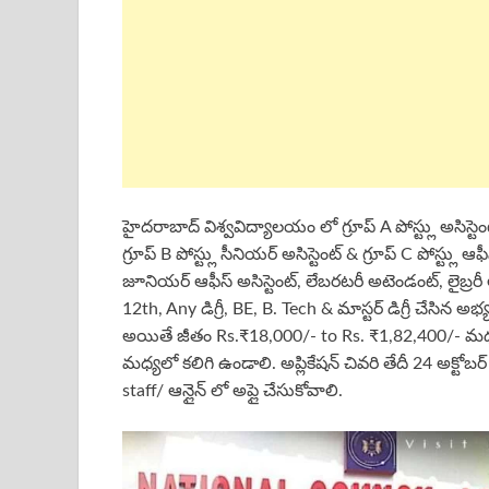
హైదరాబాద్ విశ్వవిద్యాలయం లో గ్రూప్ A పోస్ట్లు అసిస్టెంట్ ల
గ్రూప్ B పోస్ట్లు సీనియర్ అసిస్టెంట్ & గ్రూప్ C పోస్ట్ల
జూనియర్ ఆఫీస్ అసిస్టెంట్, లేబరటరీ అటెండంట్, లైబ్
12th, Any డిగ్రీ, BE, B. Tech & మాస్టర్ డిగ్రీ చేసిన అభ
అయితే జీతం Rs.₹18,000/- to Rs. ₹1,82,400/- మధ
మధ్యలో కలిగి ఉండాలి. అప్లికేషన్ చివరి తేదీ 24 అక్
staff/ ఆన్లైన్ లో అప్లై చేసుకోవాలి.