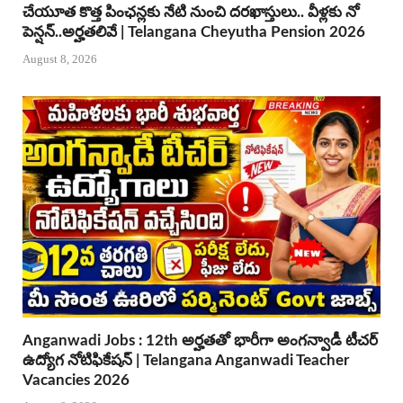
చేయూత కొత్త పింఛన్లకు నేటి నుంచి దరఖాస్తులు.. వీళ్లకు నో
పెన్షన్..అర్హతలివే | Telangana Cheyutha Pension 2026
August 8, 2026
Anganwadi Jobs : 12th అర్హతతో భారీగా అంగన్వాడీ టీచర్
ఉద్యోగ నోటిఫికేషన్ | Telangana Anganwadi Teacher
Vacancies 2026