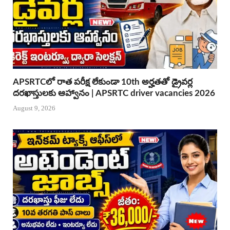
APSRTCలో రాత పరీక్ష లేకుండా 10th అర్హతతో డ్రైవర్ల
దరఖాస్తులకు ఆహ్వానం | APSRTC driver vacancies 2026
August 9, 2026