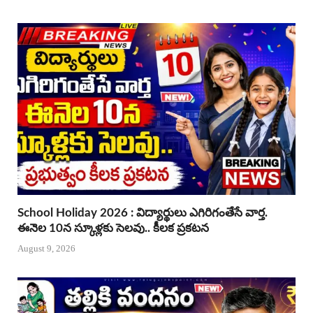
School Holiday 2026 : విద్యార్థులు ఎగిరిగంతేసే వార్త.
ఈనెల 10న స్కూళ్లకు సెలవు.. కీలక ప్రకటన
August 9, 2026