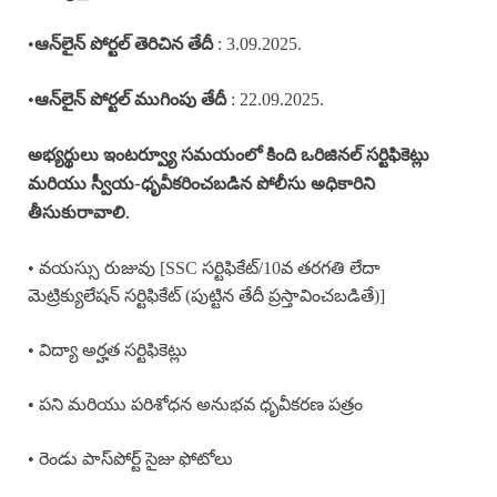
•
: 3.09.2025.
ఆన్‌లైన్ పోర్టల్ తెరిచిన తేదీ
•
: 22.09.2025.
ఆన్‌లైన్ పోర్టల్ ముగింపు తేదీ
అభ్యర్థులు ఇంటర్వ్యూ సమయంలో కింది ఒరిజినల్ సర్టిఫికెట్లు
మరియు స్వీయ-ధృవీకరించబడిన పోలీసు అధికారిని
తీసుకురావాలి.
• వయస్సు రుజువు [SSC సర్టిఫికేట్/10వ తరగతి లేదా
మెట్రిక్యులేషన్ సర్టిఫికేట్ (పుట్టిన తేదీ ప్రస్తావించబడితే)]
• విద్యా అర్హత సర్టిఫికెట్లు
• పని మరియు పరిశోధన అనుభవ ధృవీకరణ పత్రం
• రెండు పాస్‌పోర్ట్ సైజు ఫోటోలు