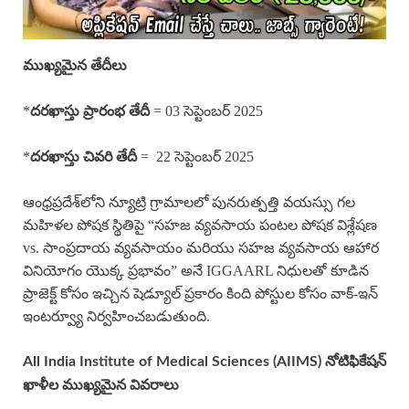
ముఖ్యమైన తేదీలు
*
= 03 సెప్టెంబర్ 2025
దరఖాస్తు ప్రారంభ తేదీ
*
= 22 సెప్టెంబర్ 2025
దరఖాస్తు చివరి తేదీ
ఆంధ్రప్రదేశ్‌లోని న్యూట్రి గ్రామాలలో పునరుత్పత్తి వయస్సు గల
మహిళల పోషక స్థితిపై “సహజ వ్యవసాయ పంటల పోషక విశ్లేషణ
vs. సాంప్రదాయ వ్యవసాయం మరియు సహజ వ్యవసాయ ఆహార
వినియోగం యొక్క ప్రభావం” అనే IGGAARL నిధులతో కూడిన
ప్రాజెక్ట్ కోసం ఇచ్చిన షెడ్యూల్ ప్రకారం కింది పోస్టుల కోసం వాక్-ఇన్
ఇంటర్వ్యూ నిర్వహించబడుతుంది.
All India Institute of Medical Sciences (AIIMS) నోటిఫికేషన్
ఖాళీల ముఖ్యమైన వివరాలు