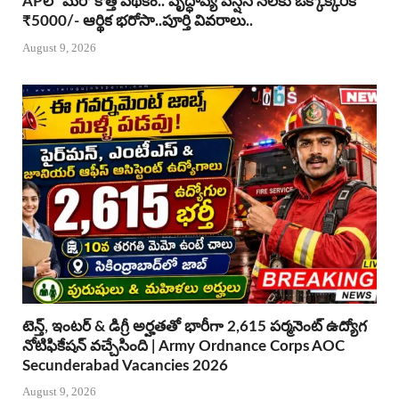
APలో మరో కొత్త పథకం.. వృద్ధాప్య పెన్షన్ నెలకు ఒక్కొక్కరికి
₹5000/- ఆర్థిక భరోసా..పూర్తి వివరాలు..
August 9, 2026
టెన్త్, ఇంటర్ & డిగ్రీ అర్హతతో భారీగా 2,615 పర్మనెంట్ ఉద్యోగ
నోటిఫికేషన్ వచ్చేసింది | Army Ordnance Corps AOC
Secunderabad Vacancies 2026
August 9, 2026