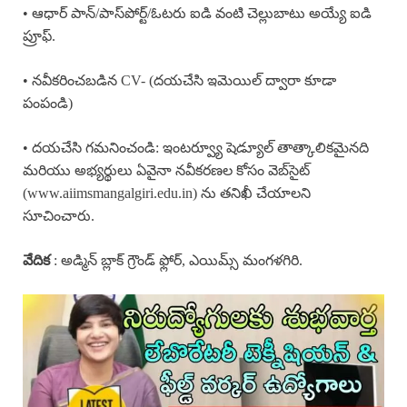
• ఆధార్ పాన్/పాస్‌పోర్ట్/ఓటరు ఐడి వంటి చెల్లుబాటు అయ్యే ఐడి
ప్రూఫ్.
• నవీకరించబడిన CV- (దయచేసి ఇమెయిల్ ద్వారా కూడా
పంపండి)
• దయచేసి గమనించండి: ఇంటర్వ్యూ షెడ్యూల్ తాత్కాలికమైనది
మరియు అభ్యర్థులు ఏవైనా నవీకరణల కోసం వెబ్‌సైట్
(www.aiimsmangalgiri.edu.in) ను తనిఖీ చేయాలని
సూచించారు.
: అడ్మిన్ బ్లాక్ గ్రౌండ్ ఫ్లోర్, ఎయిమ్స్ మంగళగిరి.
వేదిక