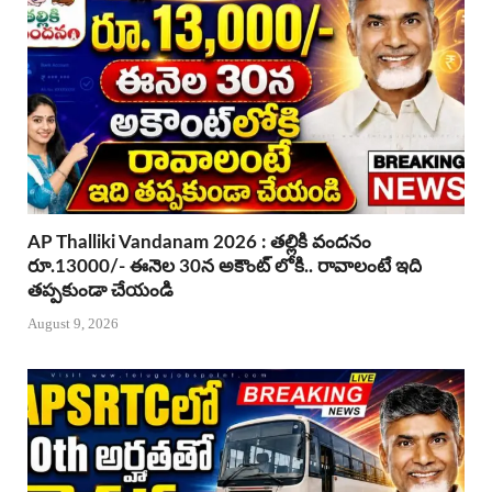
AP Thalliki Vandanam 2026 : తల్లికి వందనం
రూ.13000/- ఈనెల 30న అకౌంట్ లోకి.. రావాలంటే ఇది
తప్పకుండా చేయండి
August 9, 2026