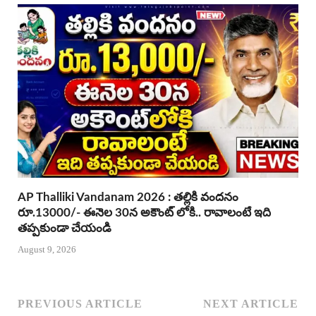
AP Thalliki Vandanam 2026 : తల్లికి వందనం
రూ.13000/- ఈనెల 30న అకౌంట్ లోకి.. రావాలంటే ఇది
తప్పకుండా చేయండి
August 9, 2026
PREVIOUS ARTICLE
NEXT ARTICLE