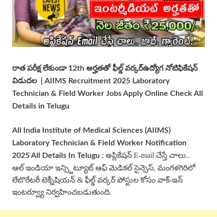
రాత పరీక్ష లేకుండా 12th అర్హతతో ఫీల్డ్ వర్కర్ఉద్యోగ నోటిఫికేషన్
విడుదల | AIIMS Recruitment 2025 Laboratory
Technician & Field Worker Jobs Apply Online Check All
Details in Telugu
All India Institute of Medical Sciences (
AIIMS
)
Laboratory Technician &
Field Worker
Notification
అప్లికేషన్ E-mail చేస్తే చాలు..
2025 All Details In Telu
gu
:
ఆల్ ఇండియా ఇన్స్టిట్యూట్ ఆఫ్ మెడికల్ సైన్సెస్, మంగళగిరిలో
లేబొరేటరీ టెక్నీషియన్ & ఫీల్డ్ వర్కర్ పోస్టుల కోసం వాక్-ఇన్
ఇంటర్వ్యూ నిర్వహించబడుతుంది.