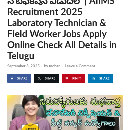
నోటిఫికేషన్ విడుదల | AIIMS
Recruitment 2025
Laboratory Technician &
Field Worker Jobs Apply
Online Check All Details in
Telugu
September 3, 2025
-
by
mohan
-
Leave a Comment
SHARE
SHARE
PIN IT
SHARE