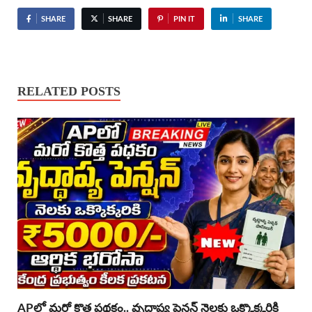
SHARE
SHARE
PIN IT
SHARE
RELATED POSTS
APలో మరో కొత్త పథకం.. వృద్ధాప్య పెన్షన్ నెలకు ఒక్కొక్కరికి