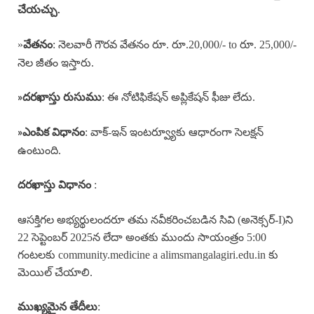
చేయచ్చు.
»
: నెలవారీ గౌరవ వేతనం రూ. రూ.20,000/- to రూ. 25,000/-
వేతనం
నెల జీతం ఇస్తారు.
: ఈ నోటిఫికేషన్ అప్లికేషన్ ఫీజు లేదు.
»దరఖాస్తు రుసుము
: వాక్-ఇన్ ఇంటర్వ్యూకు ఆధారంగా సెలక్షన్
»ఎంపిక విధానం
ఉంటుంది.
:
దరఖాస్తు విధానం
ఆసక్తిగల అభ్యర్థులందరూ తమ నవీకరించబడిన సివి (అనెక్సర్-I)ని
22 సెప్టెంబర్ 2025న లేదా అంతకు ముందు సాయంత్రం 5:00
గంటలకు community.medicine a alimsmangalagiri.edu.in కు
మెయిల్ చేయాలి.
:
ముఖ్యమైన తేదీలు