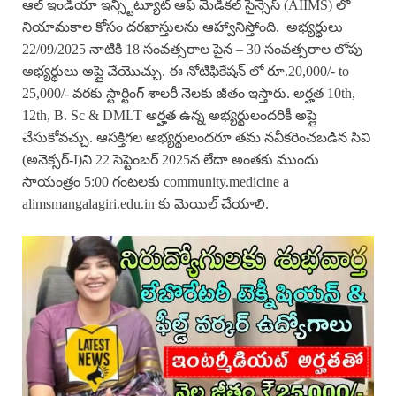
ఆల్ ఇండియా ఇన్స్టిట్యూట్ ఆఫ్ మెడికల్ సైన్సెస్ (AIIMS) లో
నియామకాల కోసం దరఖాస్తులను ఆహ్వానిస్తోంది. అభ్యర్థులు
22/09/2025 నాటికి 18 సంవత్సరాల పైన – 30 సంవత్సరాల లోపు
అభ్యర్థులు అప్లై చేయొచ్చు. ఈ నోటిఫికేషన్ లో రూ.20,000/- to
25,000/- వరకు స్టార్టింగ్ శాలరీ నెలకు జీతం ఇస్తారు. అర్హత 10th,
12th, B. Sc & DMLT అర్హత ఉన్న అభ్యర్థులందరికీ అప్లై
చేసుకోవచ్చు. ఆసక్తిగల అభ్యర్థులందరూ తమ నవీకరించబడిన సివి
(అనెక్సర్-I)ని 22 సెప్టెంబర్ 2025న లేదా అంతకు ముందు
సాయంత్రం 5:00 గంటలకు community.medicine a
alimsmangalagiri.edu.in కు మెయిల్ చేయాలి.