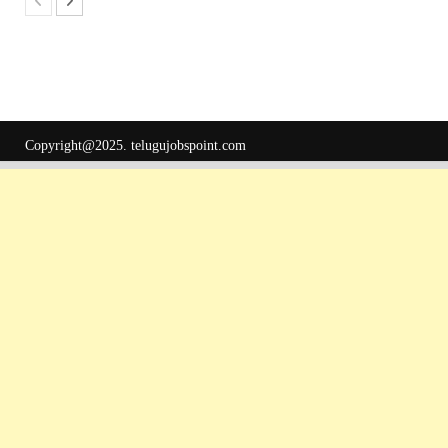
Copyright@2025.
telugujobspoint.com