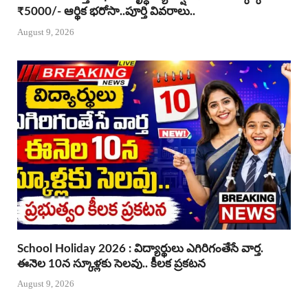
₹5000/- ఆర్థిక భరోసా..పూర్తి వివరాలు..
August 9, 2026
School Holiday 2026 : విద్యార్థులు ఎగిరిగంతేసే వార్త.
ఈనెల 10న స్కూళ్లకు సెలవు.. కీలక ప్రకటన
August 9, 2026