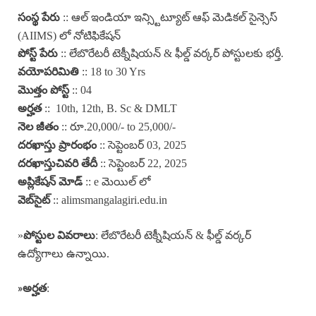
:: ఆల్ ఇండియా ఇన్స్టిట్యూట్ ఆఫ్ మెడికల్ సైన్సెస్
సంస్థ పేరు
(AIIMS) లో నోటిఫికేషన్
:: లేబొరేటరీ టెక్నీషియన్ & ఫీల్డ్ వర్కర్ పోస్టులకు భర్తీ.
పోస్ట్ పేరు
:: 18 to 30 Yrs
వయోపరిమితి
:: 04
మొత్తం పోస్ట్
:: 10th, 12th, B. Sc & DMLT
అర్హత
:: రూ.20,000/- to 25,000/-
నెల జీతం
:: సెప్టెంబర్ 03, 2025
దరఖాస్తు ప్రారంభం
:: సెప్టెంబర్ 22, 2025
దరఖాస్తుచివరి తేదీ
:: e మెయిల్ లో
అప్లికేషన్ మోడ్
:: alimsmangalagiri.edu.in
వెబ్‌సైట్
»
: లేబొరేటరీ టెక్నీషియన్ & ఫీల్డ్ వర్కర్
పోస్టుల వివరాలు
ఉద్యోగాలు ఉన్నాయి.
:
»అర్హత