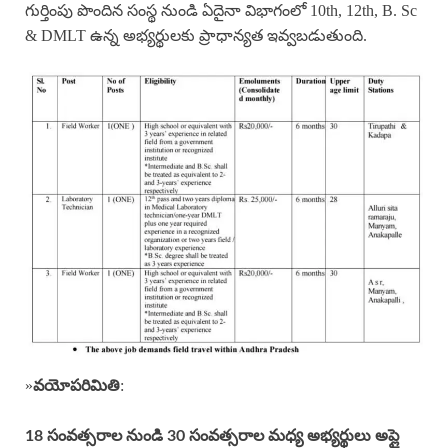
గుర్తింపు పొందిన సంస్థ నుండి ఏదైనా విభాగంలో 10th, 12th, B. Sc
& DMLT ఉన్న అభ్యర్థులకు ప్రాధాన్యత ఇవ్వబడుతుంది.
»
:
వయోపరిమితి
18 సంవత్సరాల నుండి 30 సంవత్సరాల మధ్య అభ్యర్థులు అప్లై