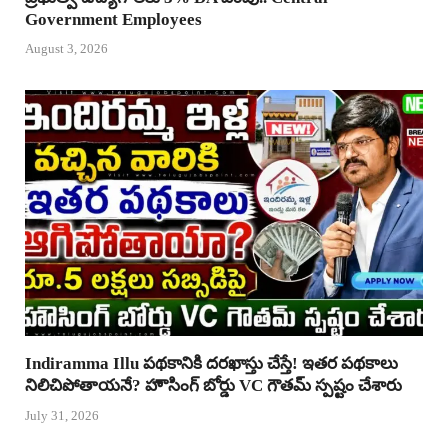
Government Employees
August 3, 2026
Indiramma Illu పథకానికి దరఖాస్తు చేస్తే! ఇతర పథకాలు
నిలిచిపోతాయనే? హౌసింగ్ బోర్డు VC గౌతమ్ స్పష్టం చేశారు
July 31, 2026