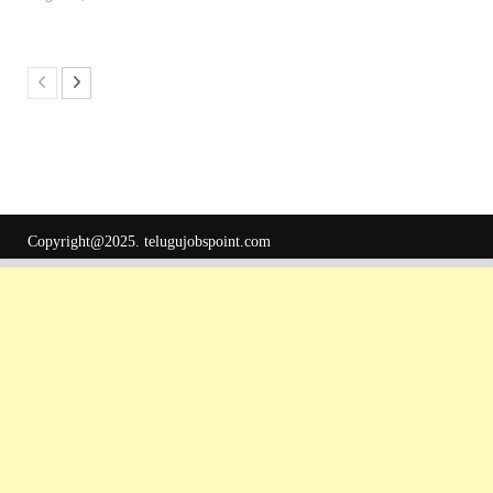
Copyright@2025.
telugujobspoint.com