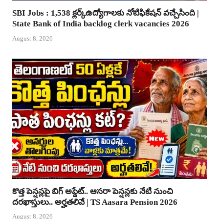
SBI Jobs : 1,538 క్లర్క్ఉద్యోగాలకు నోటిఫికేషన్ వచ్చేసింది |
State Bank of India backlog clerk vacancies 2026
August 8, 2026
కొత్త పెన్షన్లపై బిగ్ అప్డేట్.. ఆసరా పెన్షన్లకు నేటి నుంచి
దరఖాస్తులు.. అర్హతలివే | TS Aasara Pension 2026
August 8, 2026