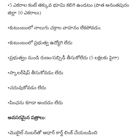
•5 ఎకరాల కంటే తక్కువ భూమి కలిగి ఉండటం (పాత అనంతపురం
జిల్లా 10 ఎకరాలు)
•కుటుంబంలో నాలుగు చక్రాల వాహనం లేకపోవడం.
•కుటుంబంలో ప్రభుత్వ ఉద్యోగి లేదు
•ప్రభుత్వం నుండి రుణం/సబ్సిడీ తీసుకోలేదు (5 లక్షలకు పైగా)
•స్కాలర్‌షిప్ తీసుకోవడం లేదు
•చదువుకోవడం లేదు
•పింఛను కూడా అందడం లేదు
అవసరమైన పత్రాలు
:
•మొబైల్ నంబర్‌తో ఆధార్ కార్డ్ లింక్ చేయబడింది