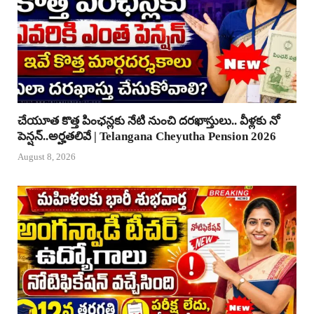
చేయూత కొత్త పింఛన్లకు నేటి నుంచి దరఖాస్తులు.. వీళ్లకు నో
పెన్షన్..అర్హతలివే | Telangana Cheyutha Pension 2026
August 8, 2026