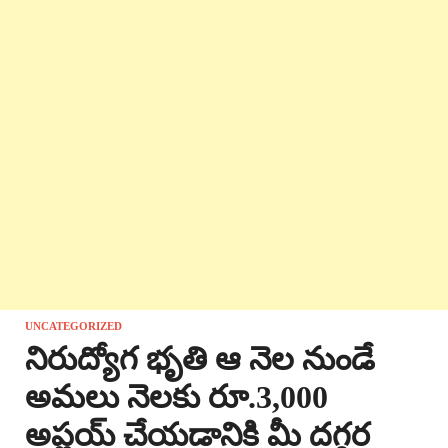
UNCATEGORIZED
నిరుద్యోగ భృతి ఆ నెల నుండే
అమలు నెలకు రూ.3,000
అప్లయ్ చేయడానికి మీ దగ్గర