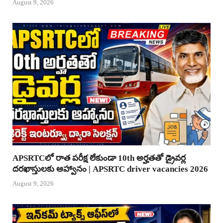
August 9, 2026
APSRTCలో రాత పరీక్ష లేకుండా 10th అర్హతతో డ్రైవర్ల
దరఖాస్తులకు ఆహ్వానం | APSRTC driver vacancies 2026
August 9, 2026