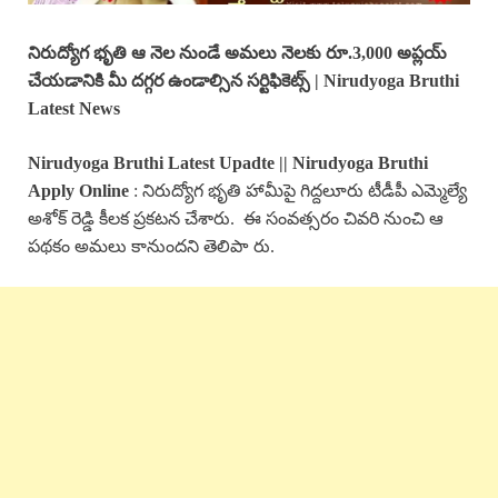
నిరుద్యోగ భృతి ఆ నెల నుండే అమలు నెలకు రూ.3,000 అప్లయ్
చేయడానికి మీ దగ్గర ఉండాల్సిన సర్టిఫికెట్స్ | Nirudyoga Bruthi
Latest News
Nirudyoga Bruthi Latest Upadte || Nirudyoga Bruthi
Apply Online
: నిరుద్యోగ భృతి హామీపై గిద్దలూరు టీడీపీ ఎమ్మెల్యే
అశోక్ రెడ్డి కీలక ప్రకటన చేశారు. ఈ సంవత్సరం చివరి నుంచి ఆ
పథకం అమలు కానుందని తెలిపా రు.