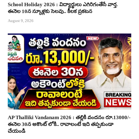
School Holiday 2026 : విద్యార్థులు ఎగిరిగంతేసే వార్త.
ఈనెల 10న స్కూళ్లకు సెలవు.. కీలక ప్రకటన
August 9, 2026
AP Thalliki Vandanam 2026 : తల్లికి వందనం రూ.13000/-
ఈనెల 30న అకౌంట్ లోకి.. రావాలంటే ఇది తప్పకుండా
చేయండి