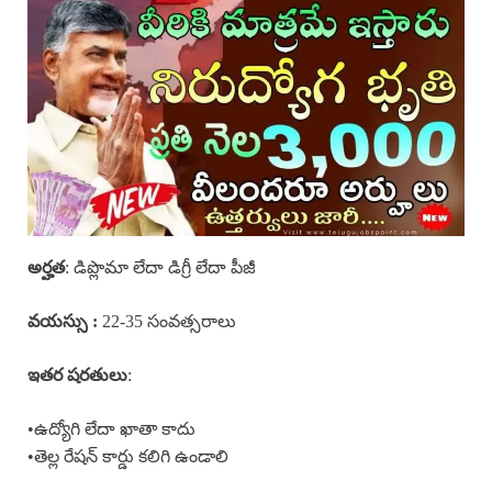
అర్హత
: డిప్లొమా లేదా డిగ్రీ లేదా పీజీ
వయస్సు :
22-35 సంవత్సరాలు
ఇతర షరతులు
:
•ఉద్యోగి లేదా ఖాతా కాదు
•తెల్ల రేషన్ కార్డు కలిగి ఉండాలి