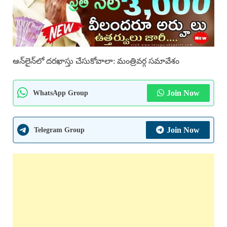
ఆన్‌లైన్‌లో దరఖాస్తు చేసుకోవాలా: మంత్రివర్గ సమావేశం
WhatsApp Group
Join Now
Telegram Group
Join Now