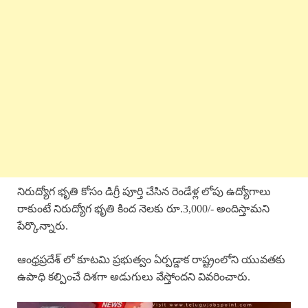
నిరుద్యోగ భృతి కోసం డిగ్రీ పూర్తి చేసిన రెండేళ్ల లోపు ఉద్యోగాలు
రాకుంటే నిరుద్యోగ భృతి కింద నెలకు రూ.3,000/- అందిస్తామని
పేర్కొన్నారు.
ఆంధ్రప్రదేశ్ లో కూటమి ప్రభుత్వం ఏర్పడ్డాక రాష్ట్రంలోని యువతకు
ఉపాధి కల్పించే దిశగా అడుగులు వేస్తోందని వివరించారు.