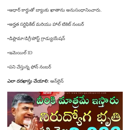
•ఆధార్ కార్డుతో బ్యాంకు ఖాతాను అనుసంధానించారు.
•అర్హత సర్టిఫికేట్ మరియు హాల్ టికెట్ నంబర్
•డిప్లొమా/డిగ్రీ/పోస్ట్ గ్రాడ్యుయేషన్
•ఇమెయిల్ ID
•పని చేస్తున్న ఫోన్ నంబర్
ఎలా దరఖాస్తు చేయాలి
: ఆన్‌లైన్