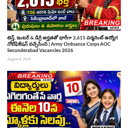
టెన్త్, ఇంటర్ & డిగ్రీ అర్హతతో భారీగా 2,615 పర్మనెంట్ ఉద్యోగ
నోటిఫికేషన్ వచ్చేసింది | Army Ordnance Corps AOC
Secunderabad Vacancies 2026
August 9, 2026