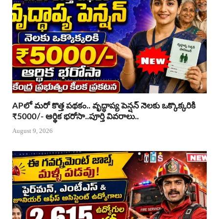
APలో మరో కొత్త పథకం.. వృద్ధాప్య పెన్షన్ నెలకు ఒక్కొక్కరికి
₹5000/- ఆర్థిక భరోసా..పూర్తి వివరాలు..
August 9, 2026