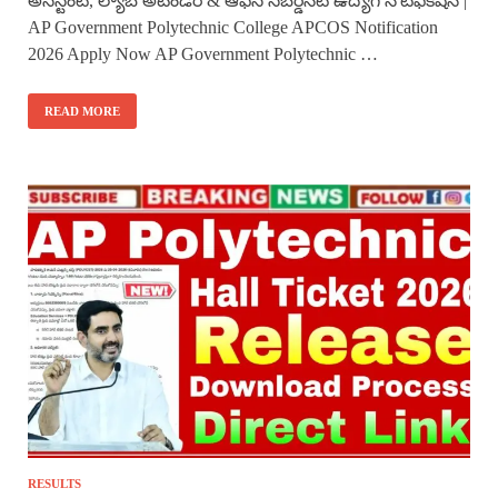
అసిస్టెంట్, ల్యాబ్ అటెండర్ & ఆఫీస్ సబర్డినేట్ ఉద్యోగ నోటిఫికేషన్ |
AP Government Polytechnic College APCOS Notification
2026 Apply Now AP Government Polytechnic …
READ MORE
RESULTS