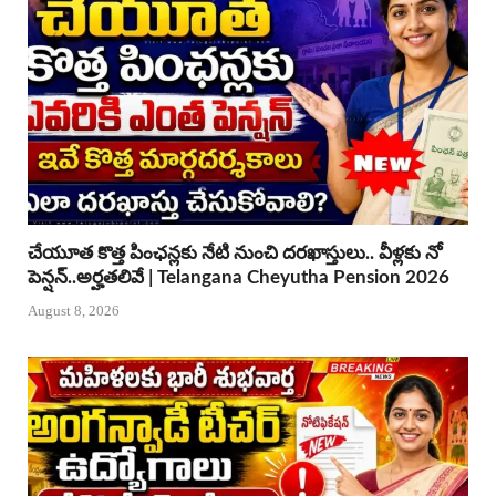
చేయూత కొత్త పింఛన్లకు నేటి నుంచి దరఖాస్తులు.. వీళ్లకు నో
పెన్షన్..అర్హతలివే | Telangana Cheyutha Pension 2026
August 8, 2026