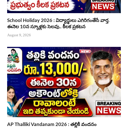
School Holiday 2026 : విద్యార్థులు ఎగిరిగంతేసే వార్త.
ఈనెల 10న స్కూళ్లకు సెలవు.. కీలక ప్రకటన
August 9, 2026
AP Thalliki Vandanam 2026 : తల్లికి వందనం