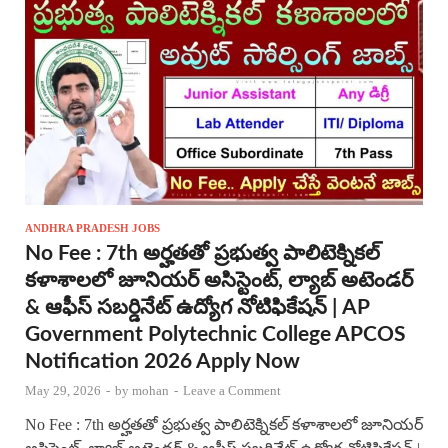
ANDHRA PRADESH JOBS
No Fee : 7th అర్హతతో ప్రభుత్వ పాలిటెక్నికల్
కళాశాలలో జూనియర్ అసిస్టెంట్, ల్యాబ్ అటెండర్
& ఆఫీస్ సబర్డినేట్ ఉద్యోగ నోటిఫికేషన్ | AP
Government Polytechnic College APCOS
Notification 2026 Apply Now
May 29, 2026
-
by
mohan
-
Leave a Comment
No Fee : 7th అర్హతతో ప్రభుత్వ పాలిటెక్నికల్ కళాశాలలో జూనియర్