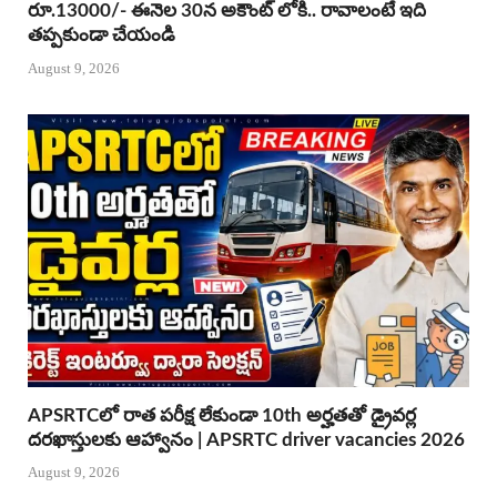
రూ.13000/- ఈనెల 30న అకౌంట్ లోకి.. రావాలంటే ఇది
తప్పకుండా చేయండి
August 9, 2026
APSRTCలో రాత పరీక్ష లేకుండా 10th అర్హతతో డ్రైవర్ల
దరఖాస్తులకు ఆహ్వానం | APSRTC driver vacancies 2026
August 9, 2026