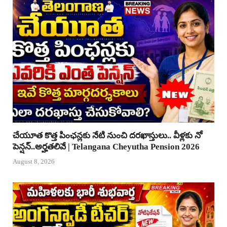
చేయూత కొత్త పింఛన్లకు నేటి నుంచి దరఖాస్తులు.. వీళ్లకు నో
పెన్షన్..అర్హతలివే | Telangana Cheyutha Pension 2026
August 8, 2026