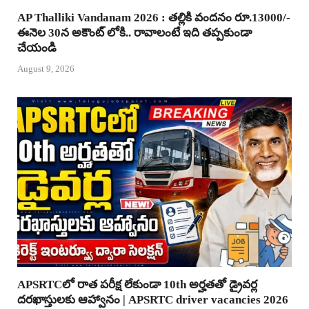
AP Thalliki Vandanam 2026 : తల్లికి వందనం రూ.13000/-
ఈనెల 30న అకౌంట్ లోకి.. రావాలంటే ఇది తప్పకుండా
చేయండి
August 9, 2026
APSRTCలో రాత పరీక్ష లేకుండా 10th అర్హతతో డ్రైవర్ల
దరఖాస్తులకు ఆహ్వానం | APSRTC driver vacancies 2026