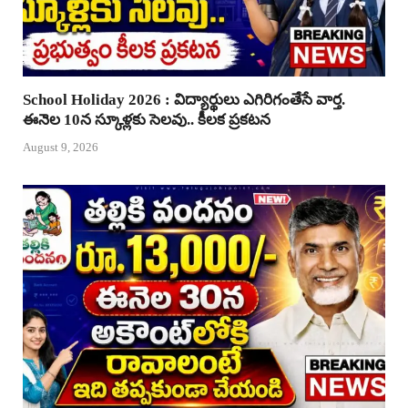
School Holiday 2026 : విద్యార్థులు ఎగిరిగంతేసే వార్త.
ఈనెల 10న స్కూళ్లకు సెలవు.. కీలక ప్రకటన
August 9, 2026