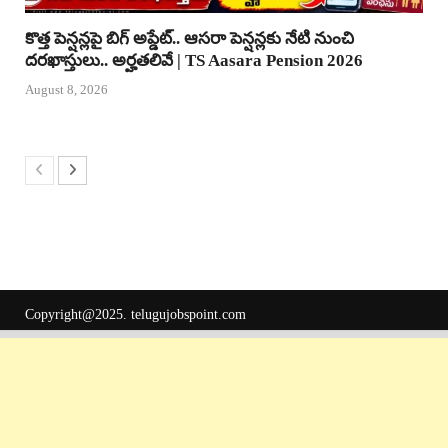
కొత్త పెన్షన్లపై బిగ్ అప్డేట్.. ఆసరా పెన్షన్లకు నేటి నుంచి
దరఖాస్తులు.. అర్హతలివే | TS Aasara Pension 2026
August 8, 2026
Copyright@2025.
telugujobspoint.com