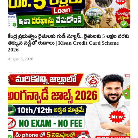
కేంద్ర ప్రభుత్వం రైతులకు గుడ్ న్యూస్.. రైతులకు 5 లక్షల వరకు
తక్కువ వడ్డీతో రుణాలు | Kisan Credit Card Scheme
2026
August 6, 2026