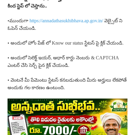
కింద స్టెప్ లో చెప్తాను..
•ముందుగా
https://annadathasukhibhava.ap.gov.in/
వెబ్సైట్ ని
ఓపెన్ చేయండి.
• అందులో హోం పేజ్ లో Know our status స్టేటస్ పై క్లిక్ చేయండి.
• అందులో సెలెక్ట్ ఇయర్, ఆధార్ కార్డు నెంబరు & CAPTCHA
ఎంటర్ చేసి సెర్చ్ పైన క్లిక్ చేయండి.
• వెంటనే మీ పేమెంటు స్టేటస్ కనబడుతుంది మీరు అర్హులు లేకపోతే
అందుకు గల కారణం ఉంటుంది.