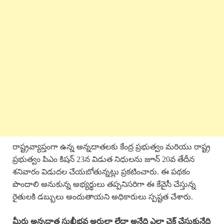
రాష్ట్రవ్యాప్తంగా ఉన్న అన్నదాతలకు కేంద్ర ప్రభుత్వం మరియు రాష్ట్ర
ప్రభుత్వం పిఎం కిషన్ 23న విడుత నిధులను జూన్ 20వ తేదీన
శనివారం విడుదల చేయబోతున్నట్లు ప్రకటించారు. ఈ పథకం
పొందాలి అనుకున్న అభ్యర్థులు తప్పనిసరిగా ఈ కేవైసీ చేస్తున్న
రైతులకి డబ్బులు అందుతాయని అధికారులు స్పష్టత చేశారు.
మీరు అన్నదాత సుఖీభవ అర్హులా లేదా అనేది ఎలా చెక్ చేసుకునేది