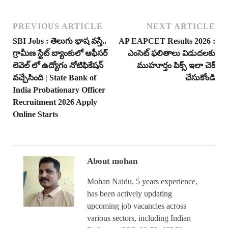
PREVIOUS ARTICLE
NEXT ARTICLE
SBI Jobs : తెలుగు భాష వస్తే..
AP EAPCET Results 2026 :
గ్రామీణ స్టేట్ బ్యాంకులో ఆఫీసర్
ఎంసెట్ ఫలితాలు విడుదలకు
లెవెల్ లో ఉద్యోగం నోటిఫికేషన్
ముహూర్తం పిక్స్ ఇలా చెక్
వచ్చేసింది | State Bank of
చేసుకోండి
India Probationary Officer
Recruitment 2026 Apply
Online Starts
About mohan
Mohan Naidu, 5 years experience,
has been actively updating
upcoming job vacancies across
various sectors, including Indian