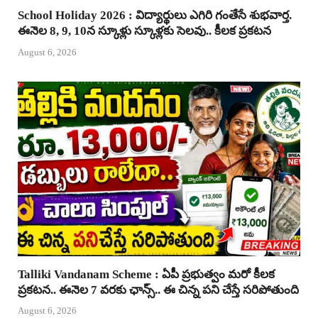
School Holiday 2026 : విద్యార్థులు ఎగిరి గంతేసే శుభవార్త.
ఈనెల 8, 9, 10న స్కూళ్లు స్కూళ్లకు సెలవు.. కీలక ప్రకటన
August 6, 2026
Talliki Vandanam Scheme : ఏపీ ప్రభుత్వం మరో కీలక
ప్రకటన.. ఈనెల 7 వరకు ఛాన్స్.. ఈ చిన్న పని చేస్తే సరిపోతుంది
August 6, 2026