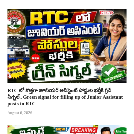
RTC లో కొత్తగా జూనియర్ అసిస్టెంట్ పోస్టుల భర్తీకి గ్రీన్
సిగ్నల్.. Green signal for filling up of Junior Assistant
posts in RTC
August 6, 2026