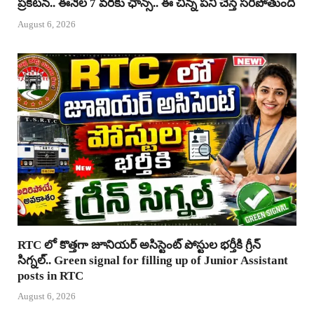
ప్రకటన.. ఈనెల 7 వరకు ఛాన్స్.. ఈ చిన్న పని చేస్తే సరిపోతుంది
August 6, 2026
RTC లో కొత్తగా జూనియర్ అసిస్టెంట్ పోస్టుల భర్తీకి గ్రీన్
సిగ్నల్.. Green signal for filling up of Junior Assistant
posts in RTC
August 6, 2026