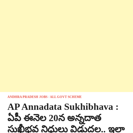
ANDHRA PRADESH JOBS
/
ALL GOVT SCHEME
AP Annadata Sukhibhava :
ఏపీ ఈనెల 20న అన్నదాత
సుఖీభవ నిధులు విడుదల.. ఇలా