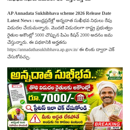
AP
Annadata Sukhibhava
scheme 2026 Release Date
Latest News :
ఆంధ్రప్రదేశ్లో అన్నదాత సుఖీభవ నిధులు రేపు
విడుదల చేయమన్నారు. మొదటి విడుదలగా రాష్ట్ర ప్రభుత్వం
రైతుల అకౌంట్లో 5000 చొప్పున పిఎం కిషన్ 2000 అదనం జమ
చేస్తున్నారు. ఈ పథకానికి అర్హతను
https://annadathasukhibhava.ap.gov.in/ ఈ లింకు ద్వారా చెక్
చేసుకోవచ్చు.