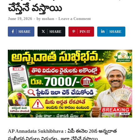
చేస్తేనే వస్తాయి
June 19, 2026
-
by
mohan
-
Leave a Comment
SHARE
SHARE
PIN IT
SHARE
AP
Annadata Sukhibhava : ఏపీ ఈనెల 20న అన్నదాత
సుఖీభవ నిధులు విడుదల.. ఇలా చేస్తేనే వస్తాయి