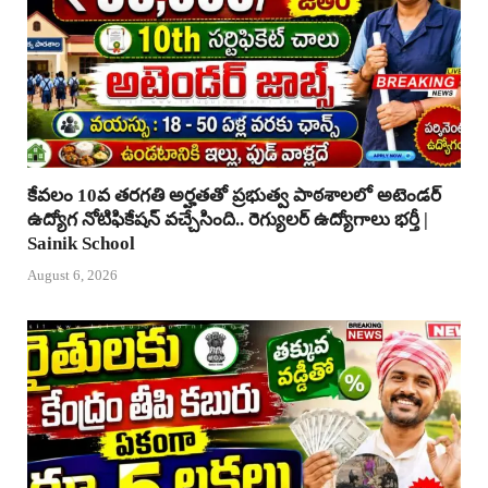
కేవలం 10వ తరగతి అర్హతతో ప్రభుత్వ పాఠశాలలో అటెండర్
ఉద్యోగ నోటిఫికేషన్ వచ్చేసింది.. రెగ్యులర్ ఉద్యోగాలు భర్తీ |
Sainik School
August 6, 2026