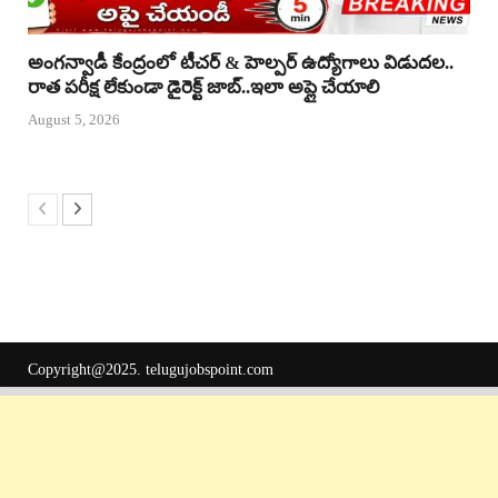
అంగన్వాడీ కేంద్రంలో టీచర్ & హెల్పర్ ఉద్యోగాలు విడుదల..
రాత పరీక్ష లేకుండా డైరెక్ట్ జాబ్..ఇలా అప్లై చేయాలి
August 5, 2026
Copyright@2025.
telugujobspoint.com