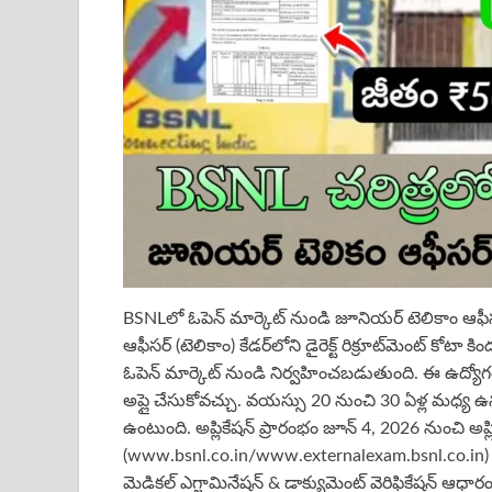
BSNLలో ఓపెన్ మార్కెట్ నుండి జూనియర్ టెలికాం ఆఫీసర
ఆఫీసర్ (టెలికాం) కేడర్‌లోని డైరెక్ట్ రిక్రూట్‌మెంట్ కోట
ఓపెన్ మార్కెట్ నుండి నిర్వహించబడుతుంది. ఈ ఉద్యోగం
అప్లై చేసుకోవచ్చు. వయస్సు 20 నుంచి 30 ఏళ్ల మధ్య 
ఉంటుంది. అప్లికేషన్ ప్రారంభం జూన్ 4, 2026 నుంచి అప్ల
(www.bsnl.co.in/www.externalexam.bsnl.co.in) లో ఆన్
మెడికల్ ఎగ్జామినేషన్ & డాక్యుమెంట్ వెరిఫికేషన్ ఆధారంగా 