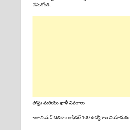
చేసుకోండి.
పోస్టు మరియు ఖాళీ వివరాలు
•
జూనియర్ టెలికాం ఆఫీసర్ 100 ఉద్యోగాల నియామకం