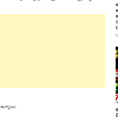
త
ఆ
జ
S
D
A
 ఉన్నాయి.
భ
వ