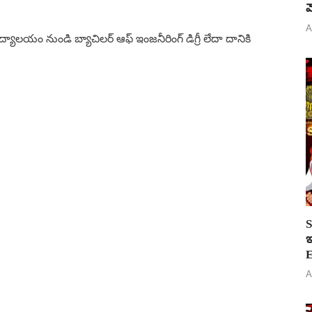
వ
A
్వవిద్యాలయం నుండి బ్యాచిలర్ ఆఫ్ ఇంజనీరింగ్ డిగ్రీ లేదా దానికి
S
ఇ
E
A