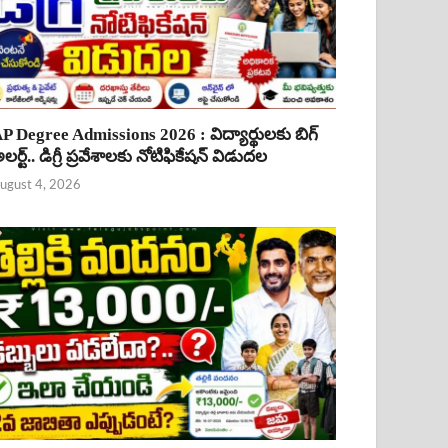
P Degree Admissions 2026 : విద్యార్థులకు బిగ్
లర్ట్.. డిగ్రీ ప్రవేశాలకు నోటిఫికేషన్ విడుదల
ugust 4, 2026