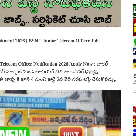
uitment 2026 |
BSNL
Junior Telecom Officer Job
 Telecom Officer
Notification 2026 Apply Now
: భారత్
్ మార్కెట్ నుండి జూనియర్ టెలికాం ఆఫీసర్ (ప్రత్యక్ష
ద
ఈ జాబ్స్ కి జూన్ 4 నుంచి జులై 3వ తేదీ వరకు అప్లె చేసుకోవచ్చు.
స
A