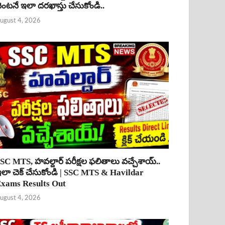
ెంటనే ఇలా దరఖాస్తు చేసుకోండి..
ugust 4, 2026
SC MTS, హవల్దార్ పరీక్షల ఫలితాలు వచ్చేశాయ్..
లా చెక్ చేసుకోండి | SSC MTS & Havildar
xams Results Out
ugust 4, 2026