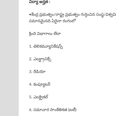
విద్యా అర్హత :
•కేంద్ర ప్రభుత్వం/రాష్ట్ర ప్రభుత్వం గుర్తించిన సంస్థ/విశ
సమానమైనది ఏదైనా రంగంలో
క్రింది విభాగాలు లేదా
1. టెలికమ్యూనికేషన్స్
2. ఎలక్ట్రానిక్స్
3. రేడియో
4. కంప్యూటర్
5. ఎలక్ట్రికల్
6. సమాచార సాంకేతికత (ఐటీ)