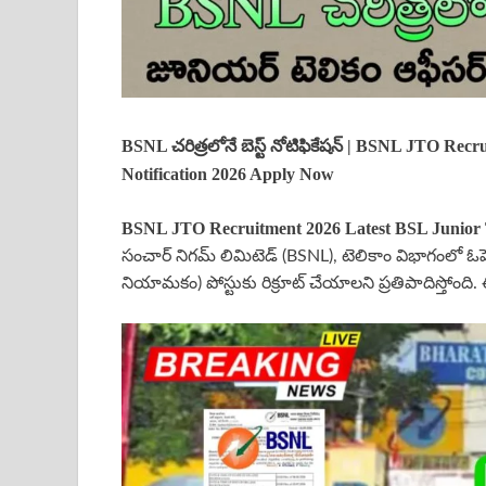
BSNL చరిత్రలోనే బెస్ట్ నోటిఫికేషన్ | BSNL JTO Recr
Notification 2026 Apply Now
BSNL
JTO
Recruitment 2026 Latest BSL
Junior
సంచార్ నిగమ్ లిమిటెడ్ (BSNL), టెలికాం విభాగంలో ఓపెన
నియామకం) పోస్టుకు రిక్రూట్ చేయాలని ప్రతిపాదిస్తోంది. 