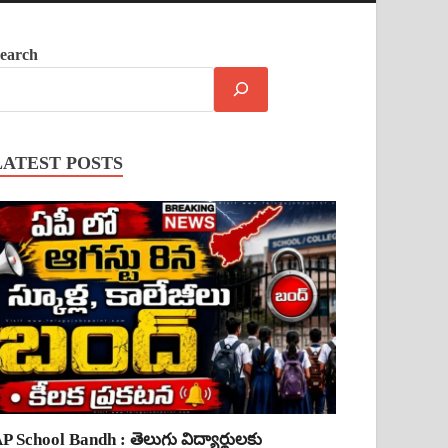
earch
LATEST POSTS
P School Bandh : తెలుగు విద్యార్థులకు