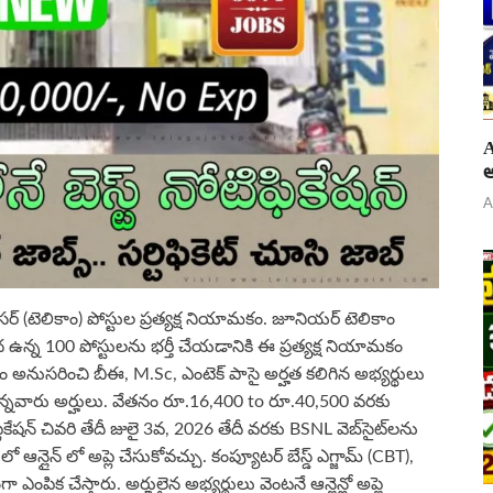
A
అ
A
్ (టెలికాం) పోస్టుల ప్రత్యక్ష నియామకం. జూనియర్ టెలికాం
ా కింద ఉన్న 100 పోస్టులను భర్తీ చేయడానికి ఈ ప్రత్యక్ష నియామకం
 అనుసరించి బీఈ, M.Sc, ఎంటెక్ పాసై అర్హత కలిగిన అభ్యర్థులు
ఉన్నవారు అర్హులు. వేతనం రూ.16,400 to రూ.40,500 వరకు
ికేషన్ చివరి తేదీ జులై 3వ, 2026 తేదీ వరకు BSNL వెబ్‌సైట్‌లను
లైన్ లో అప్లె చేసుకోవచ్చు. కంప్యూటర్ బేస్డ్ ఎగ్జామ్ (CBT),
ఎంపిక చేస్తారు. అర్హులైన అభ్యర్థులు వెంటనే ఆన్లైన్లో అప్లై