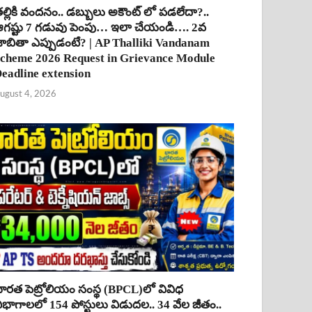
ల్లికి వందనం.. డబ్బులు అకౌంట్ లో పడలేదా?..
గష్టు 7 గడువు పెంపు… ఇలా చేయండి…. 2వ
ాబితా ఎప్పుడంటే? | AP Thalliki Vandanam
cheme 2026 Request in Grievance Module
eadline extension
ugust 4, 2026
ారత పెట్రోలియం సంస్థ (BPCL)లో వివిధ
ిభాగాలలో 154 పోస్టులు విడుదల.. 34 వేల జీతం..