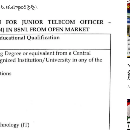
సి. (కంప్యూటర్ సైన్స్).
N
స
న
A