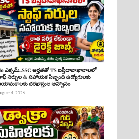
o ఎక్సమ్..SSC అర్హతతో TS బస్తీదావాఖానాలలో
్టాఫ్ నర్సుల & సహాయక సిబ్బంది ఉద్యోగులకు
ియామకాలకు దరఖాస్తుల ఆహ్వానం
ugust 4, 2026