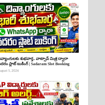
ివ్యాంగులకు శుభవార్త.. వాట్సాప్ మిత్ర ద్వారా
దరం స్లాట్ బుకింగ్ | Sadaram Slot Booking
ugust 5, 2026