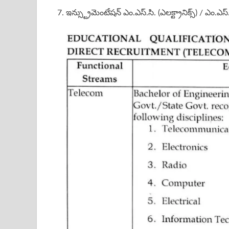
7. ఇన్స్ట్రుమెంటేషన్ ఎం.ఎస్.సి. (ఎలక్ట్రానిక్స్) / ఎం.ఎస్.