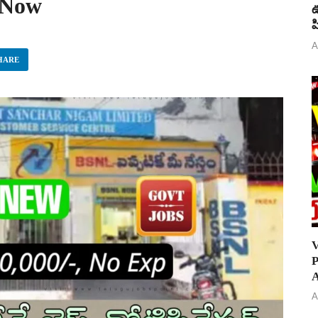
y Now
ఊ
ప
A
HARE
V
P
A
A