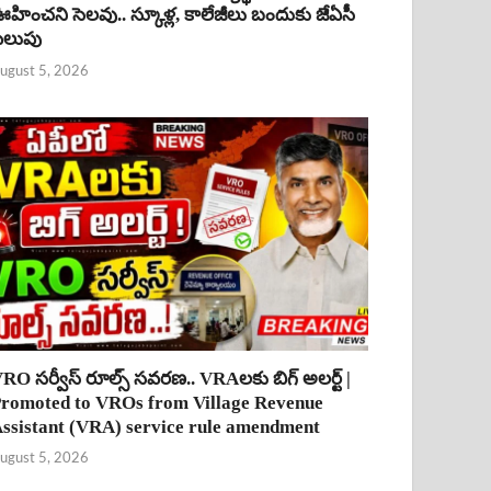
హించని సెలవు.. స్కూళ్ల, కాలేజీలు బందుకు జేఏసీ
ిలుపు
ugust 5, 2026
RO సర్వీస్ రూల్స్ సవరణ.. VRAలకు బిగ్ అలర్ట్ |
romoted to VROs from Village Revenue
ssistant (VRA) service rule amendment
ugust 5, 2026