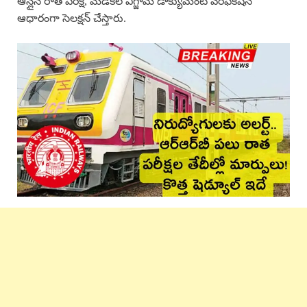
ఆన్లైన్ రాత పరీక్ష, మెడికల్ ఎగ్జామ్ డాక్యుమెంట్ వెరిఫికేషన్
ఆధారంగా సెలక్షన్ చేస్తారు.