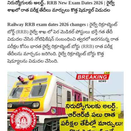
నిరుద్యోగులకు అలర్ట్.. RRB New Exam Dates 2026 | రైల్వే
శాఖలో రాత పరీక్ష తేదీలు మార్పులు కొత్త షెడ్యూల్ విడుదల
Railway RRB exam dates 2026 changes :
రైల్వే రిక్రూట్మెంట్
బోర్డ్ (RRB) రైల్వే శాఖ లో పెర మెడికల్ పోస్టులు భర్తీ గత తేదీ
విడుదల చేసిన నోటిఫికేషన్ సంబంధించి త్వరలో జరగనున్న రాత
పరీక్షల కోసం భారత రైల్వే రిక్రూట్మెంట్ బోర్డు (RRB) రాత పరీక్ష
తేదీలను మార్చడం జరిగింది. రైల్వే రిక్రూట్మెంట్ బోర్డు కొత్త
షెడ్యూలను విడుదల చేసింది.