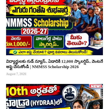
విద్యార్థులకు గుడ్ న్యూస్.. ఏడాదికి 12,000 స్కాలర్షిప్.. వెంటనే
అప్లై చేసుకోండి | NMMSS Scholarship 2026
August 7, 2026