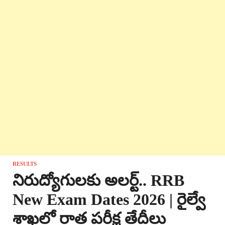
RESULTS
నిరుద్యోగులకు అలర్ట్.. RRB
New Exam Dates 2026 | రైల్వే
శాఖలో రాత పరీక్ష తేదీలు