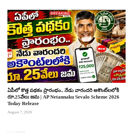
ఏపీలో కొత్త పథకం ప్రారంభం.. నేడు వారందరి అకౌంట్‌లలోకి
రూ.25వేలు జమ | AP Netannaku Sevalo Scheme 2026
Today Release
August 7, 2026