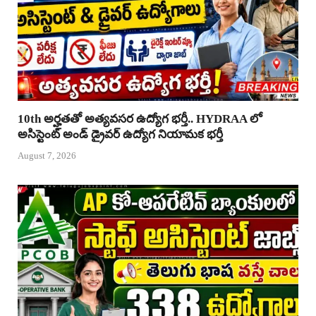
10th అర్హతతో అత్యవసర ఉద్యోగ భర్తీ.. HYDRAA లో
అసిస్టెంట్ అండ్ డ్రైవర్ ఉద్యోగ నియామక భర్తీ
August 7, 2026