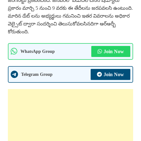
జరిగినట్టు ప్రకటించింది. జనవరిలో విడుదల చేసిన షెడ్యూలు
ప్రకారం మార్చి 5 నుంచి 9 వరకు ఈ తేదీలను జరపవలసి ఉంటుంది.
మారిన డేట్ లను అభ్యర్థులు గమనించి ఇతర వివరాలను అధికార
వెబ్సైట్ ద్వారా సందర్శించి తెలుసుకోవలసినదిగా ఆర్ఆర్బీ
కోరుతుంది.
WhatsApp Group
Join Now
Telegram Group
Join Now