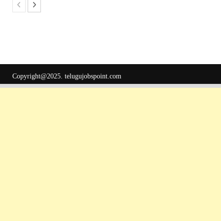
Copyright@2025.
telugujobspoint.com