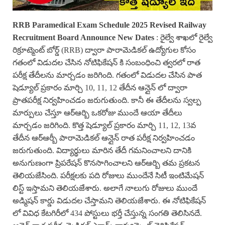
RRB Paramedical Exam Schedule 2025 Revised Railway
Recruitment Board Announce New Dates
: రైల్వే శాఖలో రైల్వే
రిక్రూట్మెంట్ బోర్డ్ (RRB) ద్వారా పారామెడికల్ ఉద్యోగుల కోసం
గతంలో విడుదల చేసిన నోటిఫికేషన్ కి సంబంధించి త్వరలో రాత
పరీక్ష తేదీలను మార్చడం జరిగింది. గతంలో విడుదల చేసిన పాత
షెడ్యూల్ ప్రకారం మార్చి 10, 11, 12 తేదీన ఆన్లైన్ లో ద్వారా
ప్రాతపరీక్ష నిర్వహించడం జరుగుతుంది. కానీ ఈ తేదీలను స్వల్ప
మార్పులు చేస్తూ ఆర్ఆర్బి ఒకరోజు ముందే ఆయా తేదీలు
మార్చడం జరిగింది. కొత్త షెడ్యూల్ ప్రకారం మార్చి 11, 12, 13వ
తేదీన ఆర్ఆర్బీ పారామెడికల్ ఆన్లైన్ రాత పరీక్ష నిర్వహించడం
జరుగుతుంది. విద్యార్థులు మారిన తేదీ గమనించాలని దానికి
అనుగుణంగా ప్రిపరేషన్ కొనసాగించాలని ఆర్ఆర్బి తమ ప్రకటన
తెలియజేసింది. పరీక్షలకు పది రోజులు ముందేనే సిటీ ఇంటిమేషన్
లిస్ట్ ఇస్తామని తెలియజేశారు. అలాగే నాలుగు రోజులు ముందే
అడ్మిషన్ కార్డు విడుదల చేస్తామని తెలియజేశారు. ఈ నోటిఫికేషన్
లో వివిధ కేటగిరీలో 434 పోస్టులు భర్తీ చేస్తున్న సంగతి తెలిసినదే.