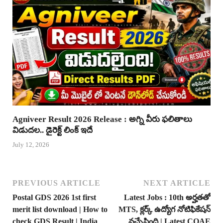
Agniveer Result 2026 Release : అగ్ని వీరు ఫలితాలు
విడుదల.. డైరెక్ట్ లింక్ ఇదే
July 12, 2026
PREVIOUS ARTICLE
NEXT ARTICLE
Postal GDS 2026 1st first
Latest Jobs : 10th అర్హతతో
merit list download | How to
MTS, క్లర్క్ ఉద్యోగ నోటిఫికేషన్
check GDS Result | India
వచ్చేసింది | Latest CQAE