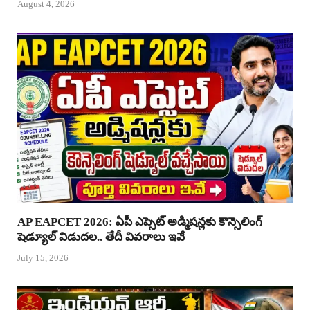
August 4, 2026
AP EAPCET 2026: ఏపీ ఎప్సెట్ అడ్మిషన్లకు కౌన్సెలింగ్
షెడ్యూల్ విడుదల.. తేదీ వివరాలు ఇవే
July 15, 2026