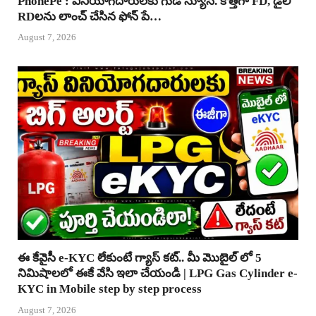
PhonePe : వినియోగదారులకు గుడ్ న్యూస్. కొత్తగా FD, డైలీ
RDలను లాంచ్ చేసిన ఫోన్ పే…
August 7, 2026
ఈ కేవైసీ e-KYC లేకుంటే గ్యాస్ కట్.. మీ మొబైల్ లో 5
నిమిషాలలో ఈకే వేసి ఇలా చేయండి | LPG Gas Cylinder e-
KYC in Mobile step by step process
August 7, 2026