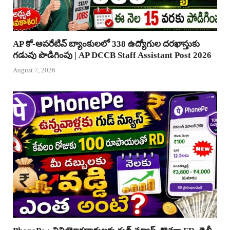
AP కో-ఆపరేటివ్ బ్యాంకులలో 338 ఉద్యోగుల దరఖాస్తుకు
గడువు పొడిగింపు | AP DCCB Staff Assistant Post 2026
August 7, 2026