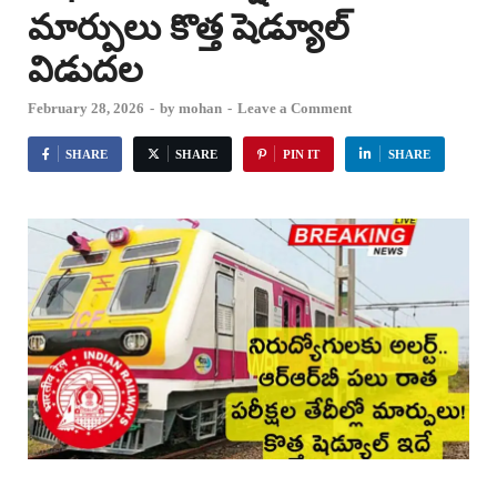
మార్పులు కొత్త షెడ్యూల్
విడుదల
February 28, 2026
-
by
mohan
-
Leave a Comment
SHARE
SHARE
PIN IT
SHARE