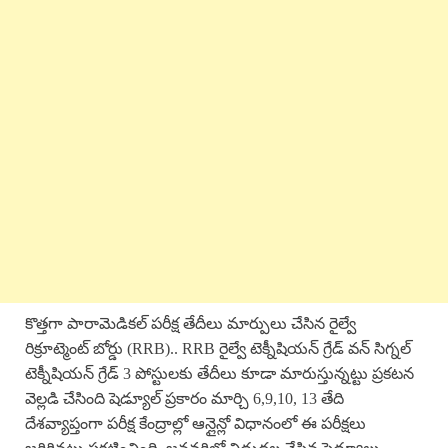
కొత్తగా పారామెడికల్ పరీక్ష తేదీలు మార్పులు చేసిన రైల్వే
రిక్రూట్మెంట్ బోర్డు (RRB).. RRB రైల్వే టెక్నీషియన్ గ్రేడ్ వన్ సిగ్నల్
టెక్నీషియన్ గ్రేడ్ 3 పోస్టులకు తేదీలు కూడా మారుస్తున్నట్టు ప్రకటన
వెల్లడి చేసింది షెడ్యూల్ ప్రకారం మార్చి 6,9,10, 13 తేది
దేశవ్యాప్తంగా పరీక్ష కేంద్రాల్లో ఆన్లైన్లో విధానంలో ఈ పరీక్షలు