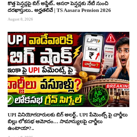
కొత్త పెన్షన్లపై బిగ్ అప్డేట్.. ఆసరా పెన్షన్లకు నేటి నుంచి
దరఖాస్తులు.. అర్హతలివే | TS Aasara Pension 2026
August 8, 2026
UPI వినియోగదారులకు బిగ్ అలర్ట్.. UPI పేమెంట్స్ పై చార్జీలు
బిల్లు లోకసభ ఆమోదం… సామాన్యులపై చార్జీలు
ఉంటాయా?..