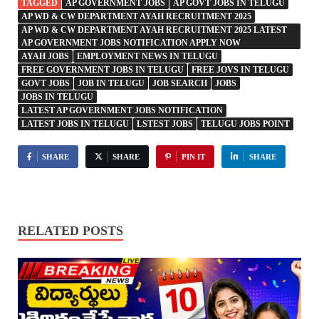
TAGGED
AP GOVERNMENT JOBS
AP GOVT JOBS IN TELUGU
AP WD & CW DEPARTMENT AYAH RECRUITMENT 2025
AP WD & CW DEPARTMENT AYAH RECRUITMENT 2025 LATEST
AP GOVERNMENT JOBS NOTIFICATION APPLY NOW
AYAH JOBS
EMPLOYMENT NEWS IN TELUGU
FREE GOVERNMENT JOBS IN TELUGU
FREE JOVS IN TELUGU
GOVT JOBS
JOB IN TELUGU
JOB SEARCH
JOBS
JOBS IN TELUGU
LATEST AP GOVERNMENT JOBS NOTIFICATION
LATEST JOBS IN TELUGU
LSTEST JOBS
TELUGU JOBS POINT
SHARE
SHARE
PIN IT
SHARE
RELATED POSTS