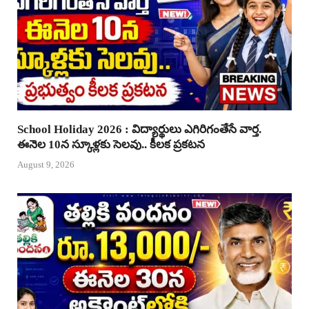
School Holiday 2026 : విద్యార్థులు ఎగిరిగంతేసే వార్త.
ఈనెల 10న స్కూళ్లకు సెలవు.. కీలక ప్రకటన
August 9, 2026