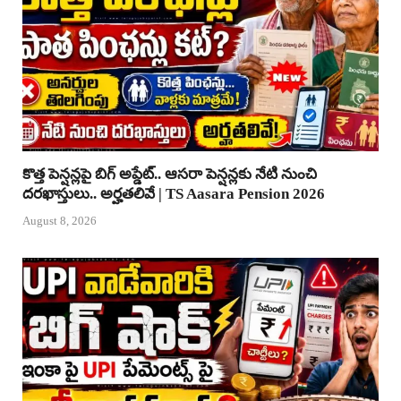
కొత్త పెన్షన్లపై బిగ్ అప్డేట్.. ఆసరా పెన్షన్లకు నేటి నుంచి
దరఖాస్తులు.. అర్హతలివే | TS Aasara Pension 2026
August 8, 2026