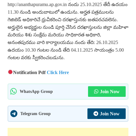
http://ananthapuramu.ap.gov.in నందు 25.10.2025 తేదీ ఉదయం
11.30 నుండి అందుబాటులో ఉండును. అర్హత పత్రములను
గెజిటెడ్ అధికారిచే ధ్రువీకరించి దరఖాస్తునకు జతపరచవలెను.
అర్హులైన అభ్యర్థుల నుండి పూర్తి చేసిన దరఖాస్తులను జిల్లా మహిళా
మరియు శిశు సంక్షేమ మరియు సాధికారత అధికారి,
అనంతపురము వారి కార్యాలయము నందు తేది: 26.10.2025
ఉదయం 10.30 గంటల నుండి తేది 04.11.2025 సాయంత్రం 5.00
గంటల వరకు స్వీకరించబడును.
Notification Pdf
Click Here
WhatsApp Group
Join Now
Telegram Group
Join Now