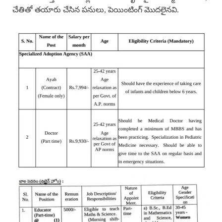
చేతితో తయారు చేసిన పనులు, పెయింటింగ్ మొదలైనవి.