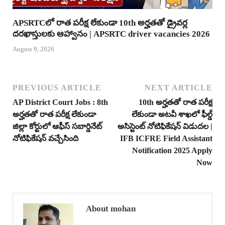
APSRTCలో రాత పరీక్ష లేకుండా 10th అర్హతతో డ్రైవర్ల
దరఖాస్తులకు ఆహ్వానం | APSRTC driver vacancies 2026
August 9, 2026
PREVIOUS ARTICLE
NEXT ARTICLE
AP District Court Jobs : 8th
10th అర్హతతో రాత పరీక్ష
అర్హతతో రాత పరీక్ష లేకుండా
లేకుండా అటవీ శాఖలో ఫీల్డ్
జిల్లా కోర్టులో ఆఫీస్ సబార్డినేట్
అసిస్టెంట్ నోటిఫికేషన్ విడుదల |
నోటిఫికేషన్ వచ్చేసింది
IFB ICFRE Field Assistant
Notification 2025 Apply
Now
About mohan