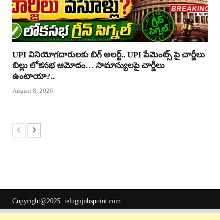
UPI వినియోగదారులకు బిగ్ అలర్ట్.. UPI పేమెంట్స్ పై చార్జీలు
బిల్లు లోకసభ ఆమోదం… సామాన్యులపై చార్జీలు
ఉంటాయా?..
August 8, 2026
Copyright@2025.
telugujobspoint.com