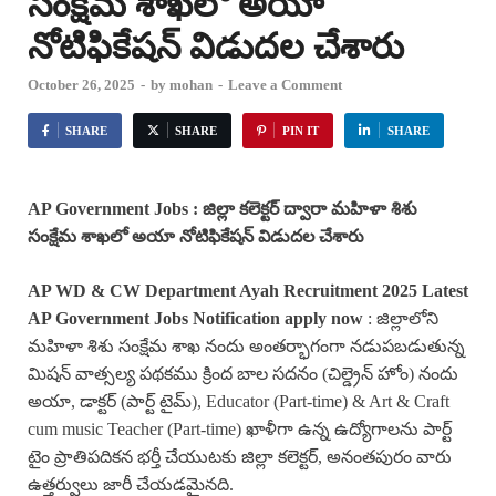
సంక్షేమ శాఖలో అయా
నోటిఫికేషన్ విడుదల చేశారు
October 26, 2025
-
by
mohan
-
Leave a Comment
SHARE
SHARE
PIN IT
SHARE
AP Government Jobs : జిల్లా కలెక్టర్ ద్వారా
మహిళా శిశు
సంక్షేమ శాఖలో అయా నోటిఫికేషన్ విడుదల చేశారు
AP WD & CW Department Ayah Recruitment 2025 Latest
AP Government Jobs
Notification apply now
: జిల్లాలోని
మహిళా శిశు సంక్షేమ శాఖ నందు అంతర్భాగంగా నడుపబడుతున్న
మిషన్ వాత్సల్య పథకము క్రింద బాల సదనం (చిల్డ్రెన్ హోం) నందు
అయా, డాక్టర్ (పార్ట్ టైమ్), Educator (Part-time) & Art & Craft
cum music Teacher (Part-time) ఖాళీగా ఉన్న ఉద్యోగాలను పార్ట్
టైం ప్రాతిపదికన భర్తీ చేయుటకు జిల్లా కలెక్టర్, అనంతపురం వారు
ఉత్తర్వులు జారీ చేయడమైనది.