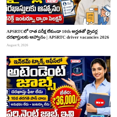
APSRTCలో రాత పరీక్ష లేకుండా 10th అర్హతతో డ్రైవర్ల
దరఖాస్తులకు ఆహ్వానం | APSRTC driver vacancies 2026
August 9, 2026