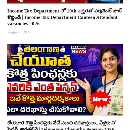
Income Tax Department లో 10th అర్హతతో పర్మనెంట్ జాబ్
కొట్టండి | Income Tax Department Canteen Attendant
vacancies 2026
August 8, 2026
చేయూత కొత్త పింఛన్లకు నేటి నుంచి దరఖాస్తులు.. వీళ్లకు నో
పెన్షన్..అర్హతలివే | Telangana Cheyutha Pension 2026