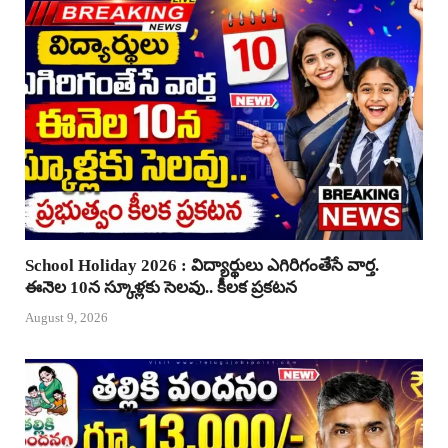
School Holiday 2026 : విద్యార్థులు ఎగిరిగంతేసే వార్త.
ఈనెల 10న స్కూళ్లకు సెలవు.. కీలక ప్రకటన
August 9, 2026