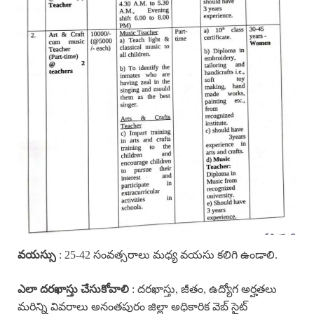
వయస్సు
: 25-42 సంవత్సరాలు మధ్య వయసు కలిగి ఉండాలి.
ఎలా దరఖాస్తు చేసుకోవాలి
: దరఖాస్తు, జీతం, ఉద్యోగ అర్హతలు
మరిన్ని వివరాలు అనంతపురం జిల్లా అధికారిక వెబ్ సైట్