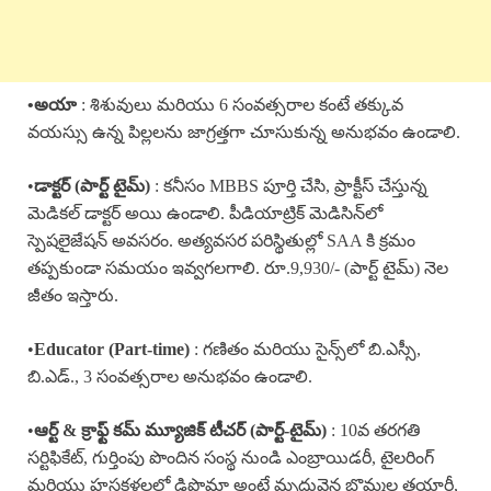
•అయా
: శిశువులు మరియు 6 సంవత్సరాల కంటే తక్కువ
వయస్సు ఉన్న పిల్లలను జాగ్రత్తగా చూసుకున్న అనుభవం ఉండాలి.
•
డాక్టర్ (పార్ట్ టైమ్)
: కనీసం MBBS పూర్తి చేసి, ప్రాక్టీస్ చేస్తున్న
మెడికల్ డాక్టర్ అయి ఉండాలి. పీడియాట్రిక్ మెడిసిన్‌లో
స్పెషలైజేషన్ అవసరం. అత్యవసర పరిస్థితుల్లో SAA కి క్రమం
తప్పకుండా సమయం ఇవ్వగలగాలి. రూ.9,930/- (పార్ట్ టైమ్) నెల
జీతం ఇస్తారు.
•
Educator (Part-time)
: గణితం మరియు సైన్స్‌లో బి.ఎస్సీ,
బి.ఎడ్., 3 సంవత్సరాల అనుభవం ఉండాలి.
•
ఆర్ట్ & క్రాఫ్ట్ కమ్ మ్యూజిక్ టీచర్ (పార్ట్-టైమ్)
: 10వ తరగతి
సర్టిఫికేట్, గుర్తింపు పొందిన సంస్థ నుండి ఎంబ్రాయిడరీ, టైలరింగ్
మరియు హస్తకళలలో డిప్లొమా అంటే మృదువైన బొమ్మల తయారీ,