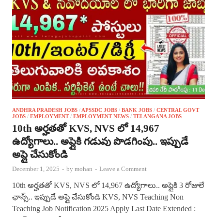
ANDHRA PRADESH JOBS
/
APSSDC JOBS
/
BANK JOBS
/
CENTRAL GOVT
JOBS
/
EMPLOYMENT
/
EMPLOYMENT NEWS
/
TELANGANA JOBS
10th అర్హతతో KVS, NVS లో 14,967
ఉద్యోగాలు.. అప్లైకి గడువు పొడగింపు.. ఇప్పుడే
అప్లై చేసుకోండి
December 1, 2025
-
by
mohan
-
Leave a Comment
10th అర్హతతో KVS, NVS లో 14,967 ఉద్యోగాలు.. అప్లైకి 3 రోజులే
ఛాన్స్.. ఇప్పుడే అప్లై చేసుకోండి KVS, NVS Teaching Non
Teaching Job Notification 2025 Apply Last Date Extended :