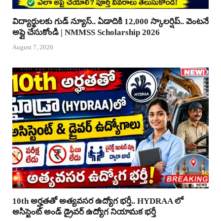
విద్యార్థులకు గుడ్ న్యూస్.. ఏడాదికి 12,000 స్కాలర్షిప్.. వెంటనే
అప్లై చేసుకోండి | NMMSS Scholarship 2026
August 7, 2026
10th అర్హతతో అత్యవసర ఉద్యోగ భర్తీ.. HYDRAA లో
అసిస్టెంట్ అండ్ డ్రైవర్ ఉద్యోగ నియామక భర్తీ