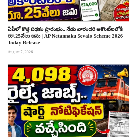
ఏపీలో కొత్త పథకం ప్రారంభం.. నేడు వారందరి అకౌంట్‌లలోకి
రూ.25వేలు జమ | AP Netannaku Sevalo Scheme 2026
Today Release
August 7, 2026