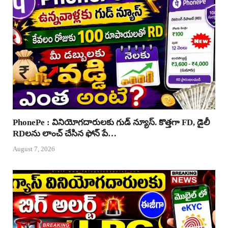
PhonePe : వినియోగదారులకు గుడ్ న్యూస్. కొత్తగా FD, డైలీ
RDలను లాంచ్ చేసిన ఫోన్ పే…
August 7, 2026