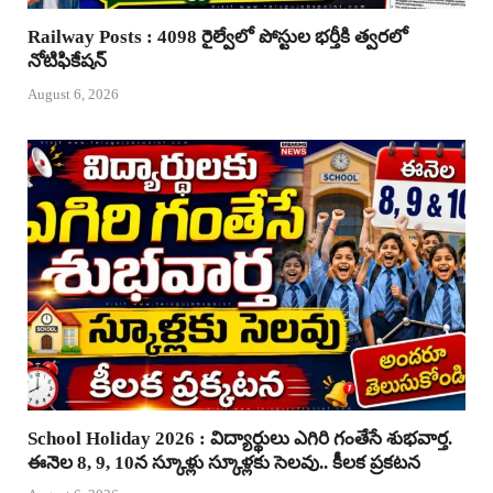
Railway Posts : 4098 రైల్వేలో పోస్టుల భర్తీకి త్వరలో
నోటిఫికేషన్
August 6, 2026
School Holiday 2026 : విద్యార్థులు ఎగిరి గంతేసే శుభవార్త.
ఈనెల 8, 9, 10న స్కూళ్లు స్కూళ్లకు సెలవు.. కీలక ప్రకటన