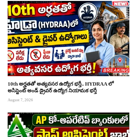
10th అర్హతతో అత్యవసర ఉద్యోగ భర్తీ.. HYDRAA లో
అసిస్టెంట్ అండ్ డ్రైవర్ ఉద్యోగ నియామక భర్తీ
August 7, 2026