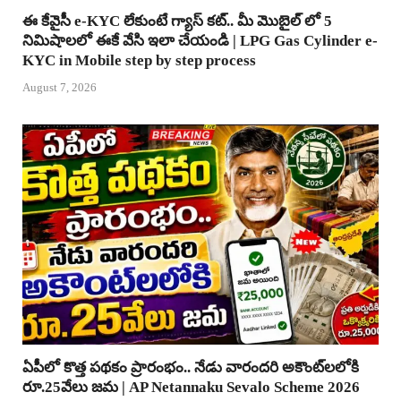
ఈ కేవైసీ e-KYC లేకుంటే గ్యాస్ కట్.. మీ మొబైల్ లో 5
నిమిషాలలో ఈకే వేసి ఇలా చేయండి | LPG Gas Cylinder e-
KYC in Mobile step by step process
August 7, 2026
ఏపీలో కొత్త పథకం ప్రారంభం.. నేడు వారందరి అకౌంట్‌లలోకి
రూ.25వేలు జమ | AP Netannaku Sevalo Scheme 2026