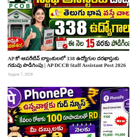
AP కో-ఆపరేటివ్ బ్యాంకులలో 338 ఉద్యోగుల దరఖాస్తుకు
గడువు పొడిగింపు | AP DCCB Staff Assistant Post 2026
August 7, 2026