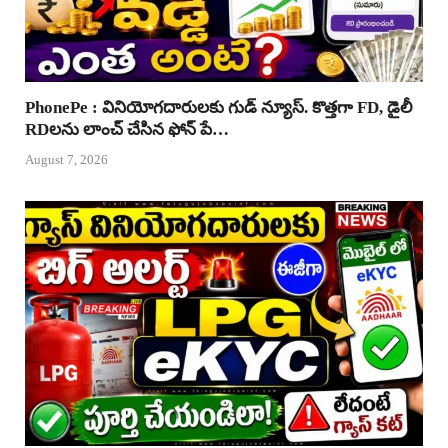
PhonePe : వినియోగదారులకు గుడ్ న్యూస్. కొత్తగా FD, డైలీ
RDలను లాంచ్ చేసిన ఫోన్ పే…
August 7, 2026