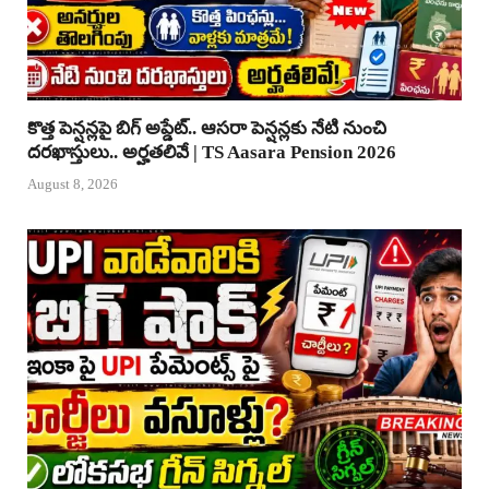
కొత్త పెన్షన్లపై బిగ్ అప్డేట్.. ఆసరా పెన్షన్లకు నేటి నుంచి
దరఖాస్తులు.. అర్హతలివే | TS Aasara Pension 2026
August 8, 2026