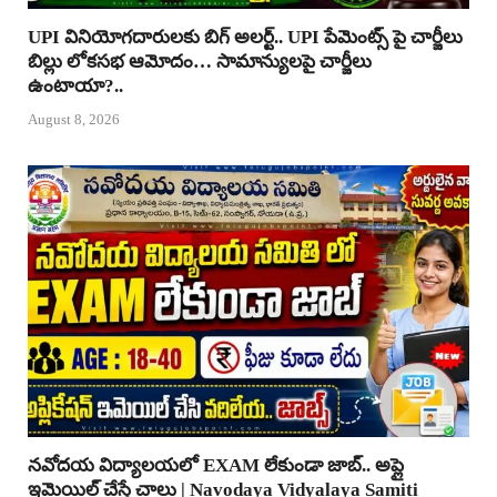
UPI వినియోగదారులకు బిగ్ అలర్ట్.. UPI పేమెంట్స్ పై చార్జీలు
బిల్లు లోకసభ ఆమోదం… సామాన్యులపై చార్జీలు
ఉంటాయా?..
August 8, 2026
నవోదయ విద్యాలయలో EXAM లేకుండా జాబ్.. అప్లై
ఇమెయిల్ చేస్తే చాలు | Navodaya Vidyalaya Samiti