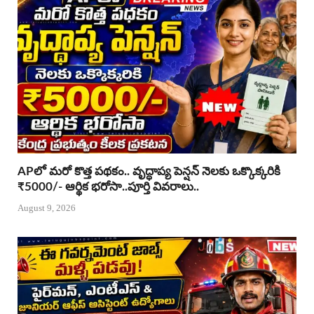
APలో మరో కొత్త పథకం.. వృద్ధాప్య పెన్షన్ నెలకు ఒక్కొక్కరికి
₹5000/- ఆర్థిక భరోసా..పూర్తి వివరాలు..
August 9, 2026