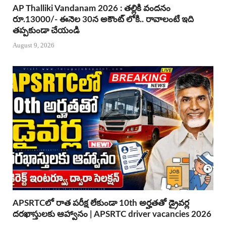
AP Thalliki Vandanam 2026 : తల్లికి వందనం
రూ.13000/- ఈనెల 30న అకౌంట్ లోకి.. రావాలంటే ఇది
తప్పకుండా చేయండి
August 9, 2026
APSRTCలో రాత పరీక్ష లేకుండా 10th అర్హతతో డ్రైవర్ల
దరఖాస్తులకు ఆహ్వానం | APSRTC driver vacancies 2026