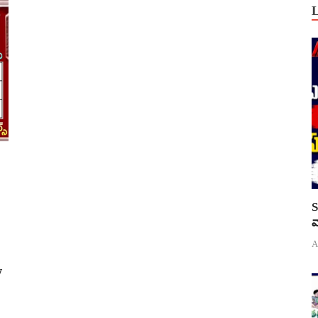
S
వ
A
w