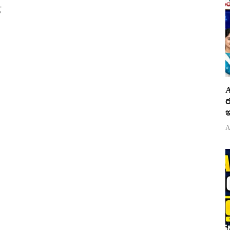
్
A
ర
ఇ
A