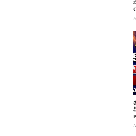
ప
C
A
చ
వ
P
A