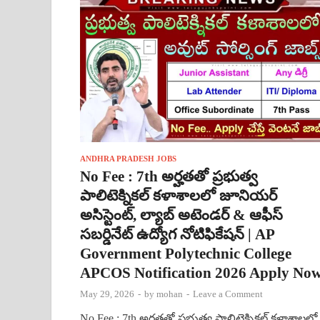
ANDHRA PRADESH JOBS
No Fee : 7th అర్హతతో ప్రభుత్వ
పాలిటెక్నికల్ కళాశాలలో జూనియర్
అసిస్టెంట్, ల్యాబ్ అటెండర్ & ఆఫీస్
సబర్డినేట్ ఉద్యోగ నోటిఫికేషన్ | AP
Government Polytechnic College
APCOS Notification 2026 Apply No
May 29, 2026
-
by
mohan
-
Leave a Comment
No Fee : 7th అర్హతతో ప్రభుత్వ పాలిటెక్నికల్ కళాశాలలో