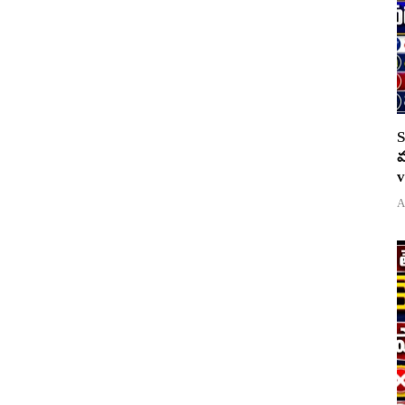
S
వ
v
A