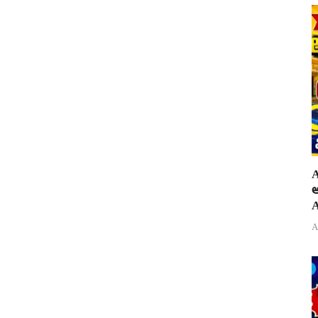
A
అ
A
A