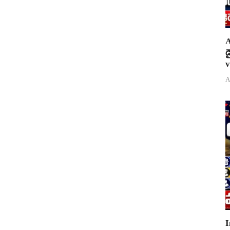
A
డ
v
A
I