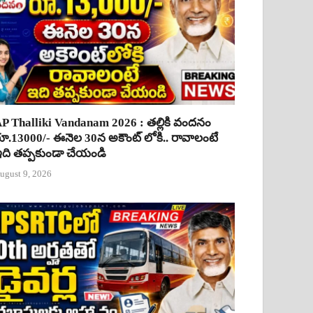
P Thalliki Vandanam 2026 : తల్లికి వందనం
ూ.13000/- ఈనెల 30న అకౌంట్ లోకి.. రావాలంటే
ది తప్పకుండా చేయండి
ugust 9, 2026