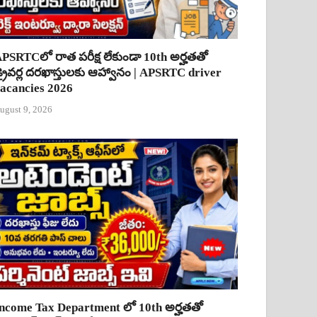
PSRTCలో రాత పరీక్ష లేకుండా 10th అర్హతతో
్రైవర్ల దరఖాస్తులకు ఆహ్వానం | APSRTC driver
acancies 2026
ugust 9, 2026
ncome Tax Department లో 10th అర్హతతో