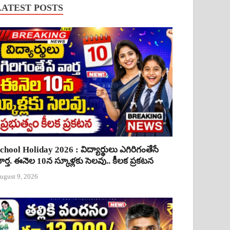
LATEST POSTS
chool Holiday 2026 : విద్యార్థులు ఎగిరిగంతేసే
ార్త. ఈనెల 10న స్కూళ్లకు సెలవు.. కీలక ప్రకటన
ugust 9, 2026