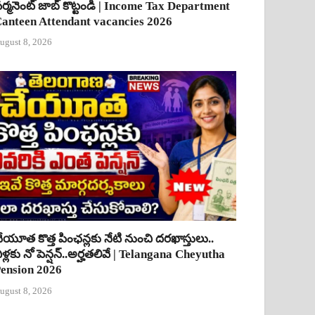
ర్మనెంట్ జాబ్ కొట్టండి | Income Tax Department
anteen Attendant vacancies 2026
ugust 8, 2026
ేయూత కొత్త పింఛన్లకు నేటి నుంచి దరఖాస్తులు..
ీళ్లకు నో పెన్షన్..అర్హతలివే | Telangana Cheyutha
ension 2026
ugust 8, 2026