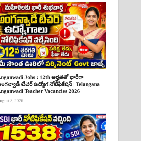
nganwadi Jobs : 12th అర్హతతో భారీగా
ంగన్వాడీ టీచర్ ఉద్యోగ నోటిఫికేషన్ | Telangana
nganwadi Teacher Vacancies 2026
ugust 8, 2026