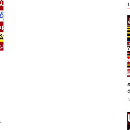
క
ద
A
A