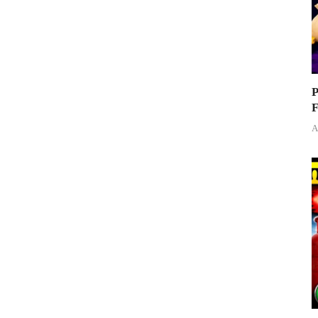
P
F
A