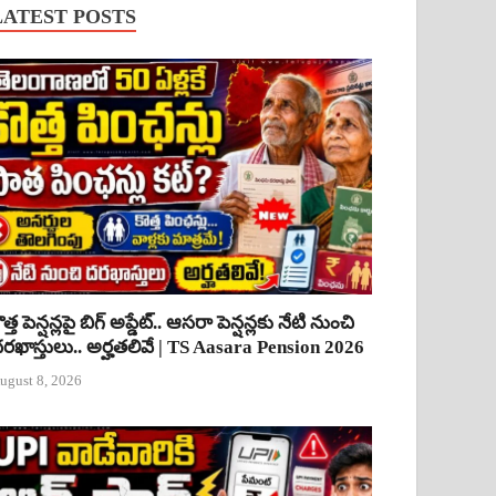
LATEST POSTS
ొత్త పెన్షన్లపై బిగ్ అప్డేట్.. ఆసరా పెన్షన్లకు నేటి నుంచి
రఖాస్తులు.. అర్హతలివే | TS Aasara Pension 2026
ugust 8, 2026