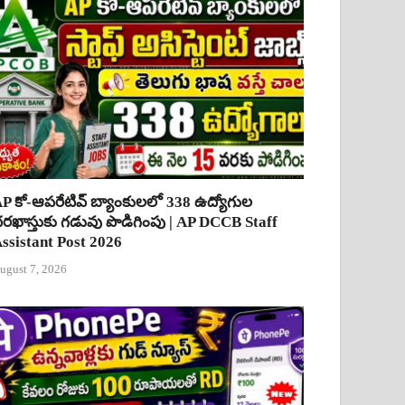
P కో-ఆపరేటివ్ బ్యాంకులలో 338 ఉద్యోగుల
రఖాస్తుకు గడువు పొడిగింపు | AP DCCB Staff
ssistant Post 2026
ugust 7, 2026