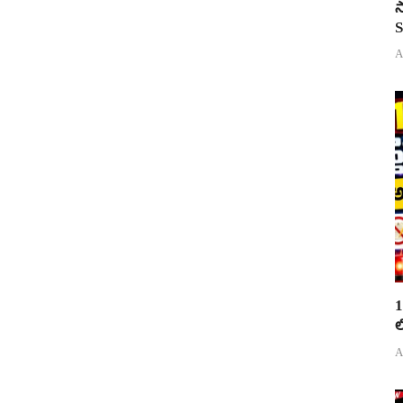
స
S
A
1
ల
A