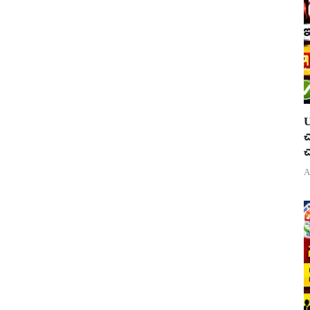
U
చ
చ
A