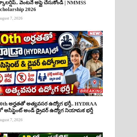
్కాలర్షిప్.. వెంటనే అప్లై చేసుకోండి | NMMSS
cholarship 2026
ugust 7, 2026
0th అర్హతతో అత్యవసర ఉద్యోగ భర్తీ.. HYDRAA
ో అసిస్టెంట్ అండ్ డ్రైవర్ ఉద్యోగ నియామక భర్తీ
ugust 7, 2026