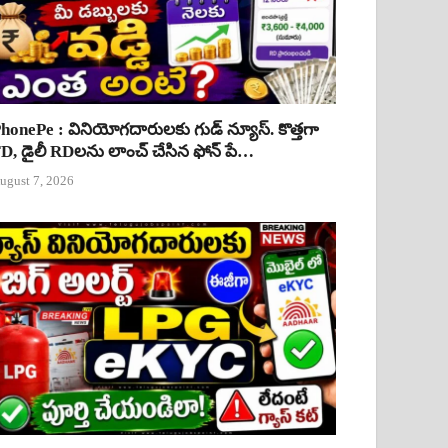
honePe : వినియోగదారులకు గుడ్ న్యూస్. కొత్తగా
D, డైలీ RDలను లాంచ్ చేసిన ఫోన్ పే…
ugust 7, 2026