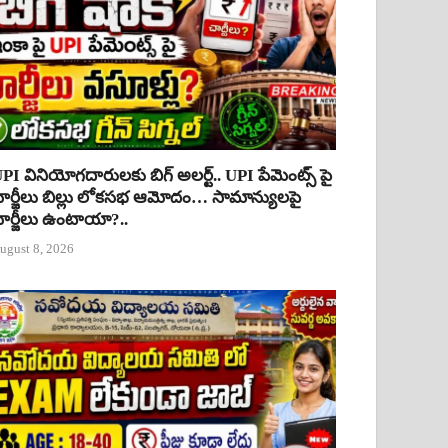
PI వినియోగదారులకు బిగ్ అలర్ట్.. UPI పేమెంట్స్ పై
ార్జీలు బిల్లు లోకసభ ఆమోదం… సామాన్యులపై
ార్జీలు ఉంటాయా?..
ugust 8, 2026