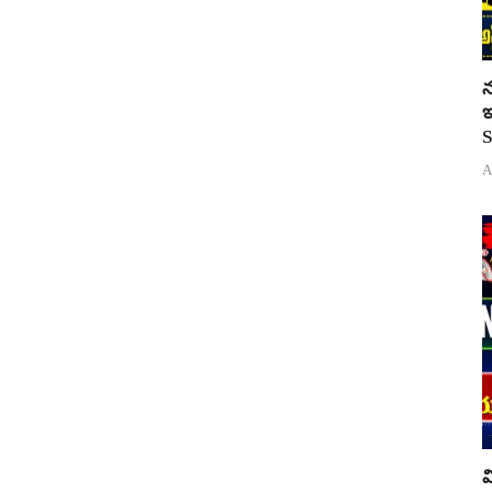
న
ఇ
S
A
వ