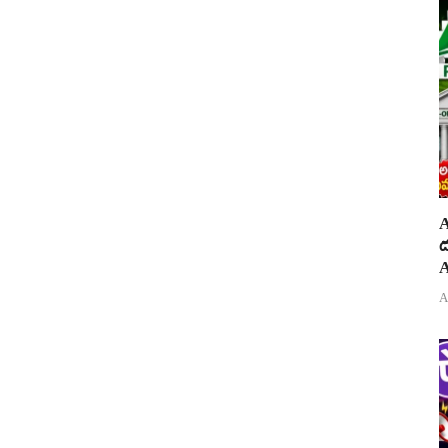
A
ద
A
A