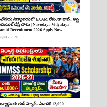
వోదయ విద్యాలయలో EXAM లేకుండా జాబ్.. అప్లై
మెయిల్ చేస్తే చాలు | Navodaya Vidyalaya
amiti Recruitment 2026 Apply Now
ugust 7, 2026
ిద్యార్థులకు గుడ్ న్యూస్.. ఏడాదికి 12,000