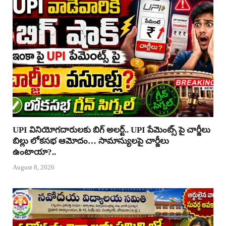
UPI వినియోగదారులకు బిగ్ అలర్ట్.. UPI పేమెంట్స్ పై చార్జీలు
బిల్లు లోకసభ ఆమోదం… సామాన్యులపై చార్జీలు
ఉంటాయా?..
August 8, 2026