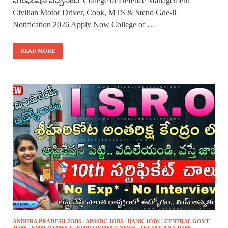
నోటిఫికేషన్ వచ్చేసింది| College of Defence Management
Civilian Motor Driver, Cook, MTS & Steno Gde-ll
Notification 2026 Apply Now College of …
READ MORE
ANDHRA PRADESH JOBS
/
APSSDC JOBS
/
BANK JOBS
/
CENTRAL GOVT
JOBS
/
EMPLOYMENT
/
EMPLOYMENT NEWS
/
TELANGANA JOBS