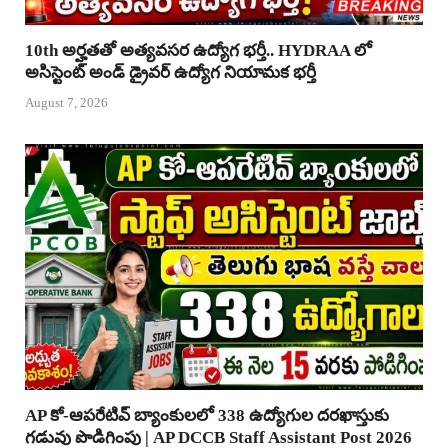
10th అర్హతతో అత్యవసర ఉద్యోగ భర్తీ.. HYDRAA లో
అసిస్టెంట్ అండ్ డ్రైవర్ ఉద్యోగ నియామక భర్తీ
August 7, 2026
AP కో-ఆపరేటివ్ బ్యాంకులలో 338 ఉద్యోగుల దరఖాస్తుకు
గడువు పొడిగింపు | AP DCCB Staff Assistant Post 2026