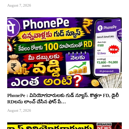
August 7, 2026
PhonePe : వినియోగదారులకు గుడ్ న్యూస్. కొత్తగా FD, డైలీ
RDలను లాంచ్ చేసిన ఫోన్ పే…
August 7, 2026