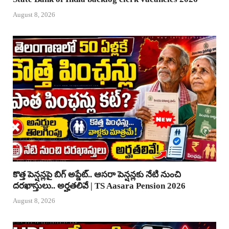
August 8, 2026
కొత్త పెన్షన్లపై బిగ్ అప్డేట్.. ఆసరా పెన్షన్లకు నేటి నుంచి
దరఖాస్తులు.. అర్హతలివే | TS Aasara Pension 2026
August 8, 2026