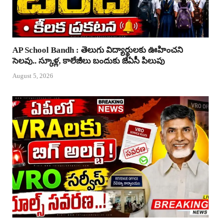
AP School Bandh : తెలుగు విద్యార్థులకు ఊహించని
సెలవు.. స్కూళ్ల, కాలేజీలు బందుకు జేఏసీ పిలుపు
August 5, 2026