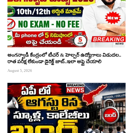
అంగన్వాడీ కేంద్రంలో టీచర్ & హెల్పర్ ఉద్యోగాలు విడుదల..
రాత పరీక్ష లేకుండా డైరెక్ట్ జాబ్..ఇలా అప్లై చేయాలి
August 5, 2026