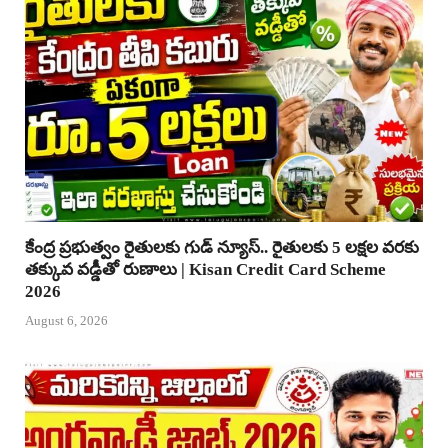
కేంద్ర ప్రభుత్వం రైతులకు గుడ్ న్యూస్.. రైతులకు 5 లక్షల వరకు
తక్కువ వడ్డీతో రుణాలు | Kisan Credit Card Scheme
2026
August 6, 2026