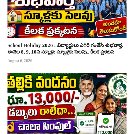
School Holiday 2026 : విద్యార్థులు ఎగిరి గంతేసే శుభవార్త.
ఈనెల 8, 9, 10న స్కూళ్లు స్కూళ్లకు సెలవు.. కీలక ప్రకటన
August 6, 2026