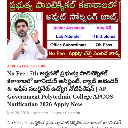
ANDHRA PRADESH JOBS
No Fee : 7th అర్హతతో ప్రభుత్వ పాలిటెక్నికల్
కళాశాలలో జూనియర్ అసిస్టెంట్, ల్యాబ్ అటెండర్
& ఆఫీస్ సబర్డినేట్ ఉద్యోగ నోటిఫికేషన్ | AP
Government Polytechnic College APCOS
Notification 2026 Apply Now
May 29, 2026
-
by
mohan
-
Leave a Comment
No Fee : 7th అర్హతతో ప్రభుత్వ పాలిటెక్నికల్ కళాశాలలో జూనియర్