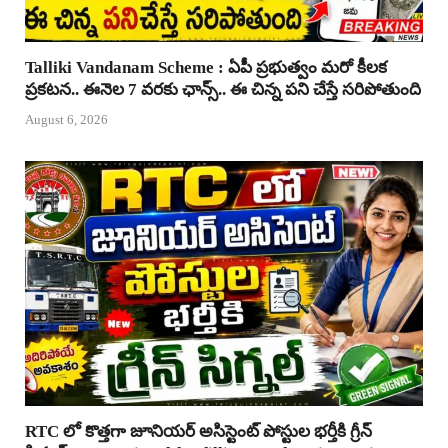
Talliki Vandanam Scheme : ఏపీ ప్రభుత్వం మరో కీలక
ప్రకటన.. ఈనెల 7 వరకు ఛాన్స్.. ఈ చిన్న పని చేస్తే సరిపోతుంది
August 6, 2026
RTC లో కొత్తగా జూనియర్ అసిస్టెంట్ పోస్టుల భర్తీకి గ్రీన్