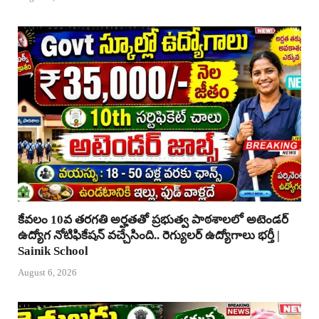
కేవలం 10వ తరగతి అర్హతతో ప్రభుత్వ పాఠశాలలో అటెండర్
ఉద్యోగ నోటిఫికేషన్ వచ్చేసింది.. రెగ్యులర్ ఉద్యోగాలు భర్తీ |
Sainik School
August 6, 2026