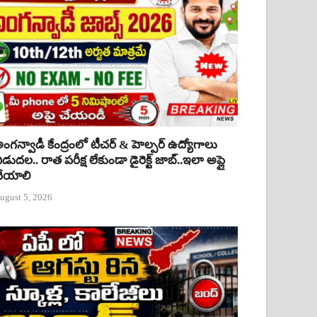
ంగన్వాడీ కేంద్రంలో టీచర్ & హెల్పర్ ఉద్యోగాలు
ిడుదల.. రాత పరీక్ష లేకుండా డైరెక్ట్ జాబ్..ఇలా అప్లై
ేయాలి
ugust 5, 2026