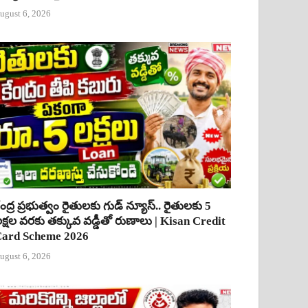
ugust 6, 2026
ేంద్ర ప్రభుత్వం రైతులకు గుడ్ న్యూస్.. రైతులకు 5
క్షల వరకు తక్కువ వడ్డీతో రుణాలు | Kisan Credit
ard Scheme 2026
ugust 6, 2026