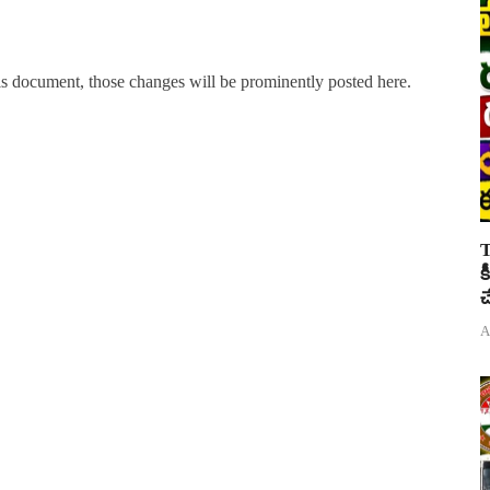
s document, those changes will be prominently posted here.
T
క
చ
A