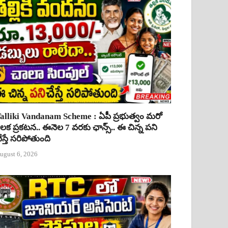
alliki Vandanam Scheme : ఏపీ ప్రభుత్వం మరో
ీలక ప్రకటన.. ఈనెల 7 వరకు ఛాన్స్.. ఈ చిన్న పని
ేస్తే సరిపోతుంది
ugust 6, 2026