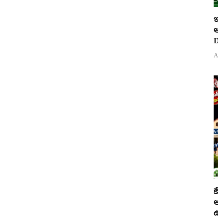
ఇ
ఆ
D
A
క
అ
ఉ