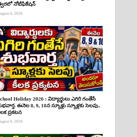
్వరలో నోటిఫికేషన్
ugust 6, 2026
chool Holiday 2026 : విద్యార్థులు ఎగిరి గంతేసే
ుభవార్త. ఈనెల 8, 9, 10న స్కూళ్లు స్కూళ్లకు సెలవు..
ీలక ప్రకటన
ugust 6, 2026