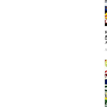
R
గ
A
A