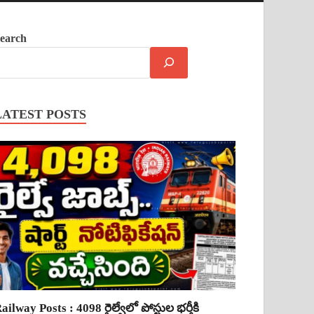
earch
LATEST POSTS
ailway Posts : 4098 రైల్వేలో పోస్టుల భర్తీకి