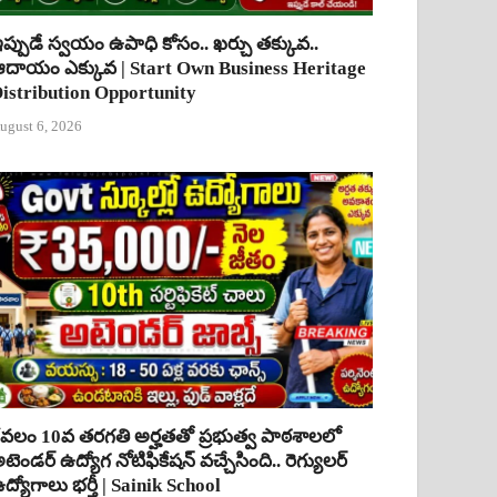
ప్పుడే స్వయం ఉపాధి కోసం.. ఖర్చు తక్కువ..
దాయం ఎక్కువ | Start Own Business Heritage
istribution Opportunity
ugust 6, 2026
ేవలం 10వ తరగతి అర్హతతో ప్రభుత్వ పాఠశాలలో
టెండర్ ఉద్యోగ నోటిఫికేషన్ వచ్చేసింది.. రెగ్యులర్
ద్యోగాలు భర్తీ | Sainik School