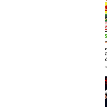
అ
వ
చ
A