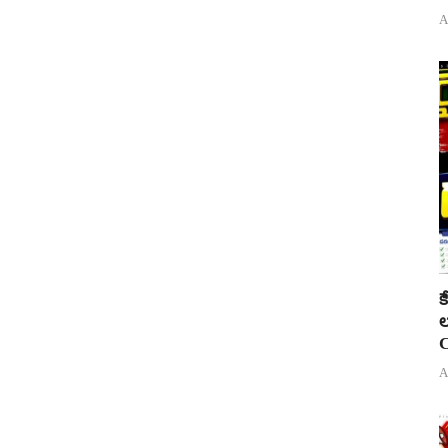
A
క
ల
C
A