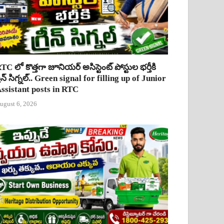
TC లో కొత్తగా జూనియర్ అసిస్టెంట్ పోస్టుల భర్తీకి
్రీన్ సిగ్నల్.. Green signal for filling up of Junior
ssistant posts in RTC
ugust 6, 2026